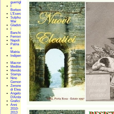
guerriglia
I
Borbone
L'Esercito
Sulphur
War
Gladstone
I
Banchi
Ferrovie
Napoli
Patria
e
Matria
Indipendenza
Macroregione
Mediterraneo
Meridionali
Stampa
Nino
Gernone
Zenone
di Elea
Angelo
D'Ambra
Grafici
Anni
2010-
2013