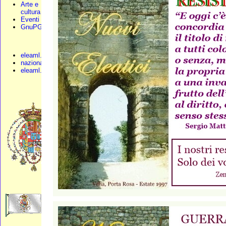
Arte e
cultura
Eventi
GnuPG
eleaml.org
nazionali.org
eleaml.altervista