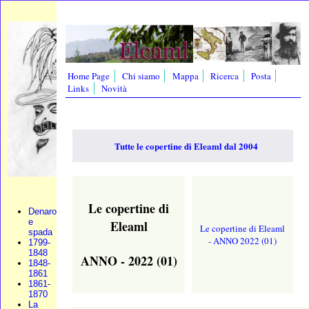
Home Page
Chi siamo
Mappa
Ricerca
Posta
Links
Novità
Tutte le copertine di Eleaml dal 2004
Le copertine di
Denaro
e
Eleaml
Le copertine di Eleaml
spada
- ANNO 2022 (01)
1799-
1848
ANNO - 2022 (01)
1848-
1861
1861-
1870
La