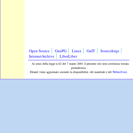
Open Source
GnuPG
Linux
GuIT
Sourceforge
InternetArchive
LiberLiber
Ai sensi della legge n.62 del 7 marzo 2001 il presente sito non costituisce testata
giornalistica.
Eleaml viene aggiornato secondo la disponibilità del materiale e del
Webm@ster
.