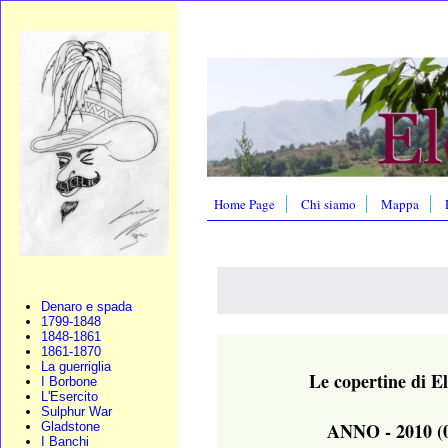
Home Page
Chi siamo
Mappa
Denaro e spada
1799-1848
1848-1861
1861-1870
La guerriglia
Le copertine di E
I Borbone
L'Esercito
Sulphur War
ANNO - 2010 (
Gladstone
I Banchi