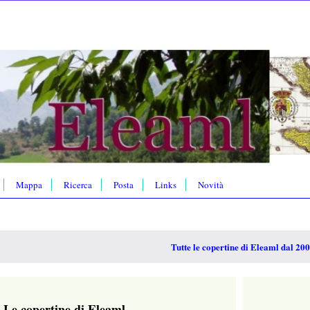
Mappa
Ricerca
Posta
Links
Novità
Tutte le copertine di Eleaml dal 20
Le copertine di Eleaml