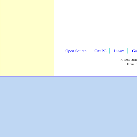
Open Source
GnuPG
Linux
Gu
Ai sensi dell
Eleaml v