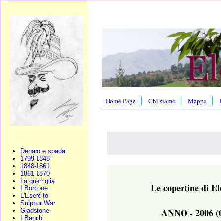
Home Page
Chi siamo
Mappa
Denaro e spada
1799-1848
1848-1861
1861-1870
La guerriglia
Le copertine di E
I Borbone
L'Esercito
Sulphur War
ANNO - 2006 (
Gladstone
I Banchi