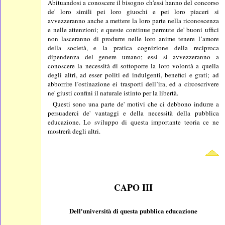
Abituandosi a conoscere il bisogno ch'essi hanno del concorso
de' loro simili pei loro giuochi e pei loro piaceri si
avvezzeranno anche a mettere la loro parte nella riconoscenza
e nelle attenzioni; e queste continue permute de' buoni uffici
non lasceranno di produrre nelle loro anime tenere l’amore
della società, e la pratica cognizione della reciproca
dipendenza del genere umano; essi si avvezzeranno a
conoscere la necessità di sottoporre la loro volontà a quella
degli altri, ad esser politi ed indulgenti, benefici e grati; ad
abborrire l’ostinazione ei trasporti dell’ira, ed a circoscrivere
ne' giusti confini il naturale istinto per la libertà.
Questi sono una parte de' motivi che ci debbono indurre a
persuaderci de' vantaggi e della necessità della pubblica
educazione. Lo sviluppo di questa importante teoria ce ne
mostrerà degli altri.
CAPO III
Dell'università di questa pubblica educazione