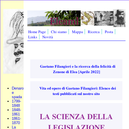
Home Page
Chi siamo
Mappa
Ricerca
Posta
Links
Novità
Gaetano Filangieri e la ricerca della felicità di
Zenone di Elea [Aprile 2022]
Vita ed opere di Gaetano Filangieri: Elenco dei
Denaro
e
testi pubblicati sul nostro sito
spada
1799-
1848
1848-
LA SCIENZA DELLA
1861
1861-
1870
LEGISLAZIONE
La