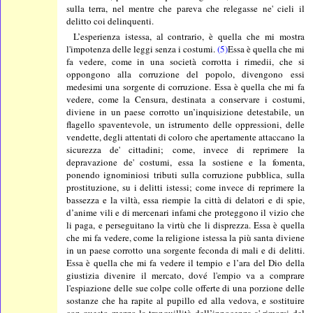
sulla terra, nel mentre che pareva che relegasse ne' cieli il
delitto coi delinquenti.
L’esperienza istessa, al contrario, è quella che mi mostra
l'impotenza delle leggi senza i costumi.
(5)
Essa è quella che mi
fa vedere, come in una società corrotta i rimedii, che si
oppongono alla corruzione del popolo, divengono essi
medesimi una sorgente di corruzione. Essa è quella che mi fa
vedere, come la Censura, destinata a conservare i costumi,
diviene in un paese corrotto un’inquisizione detestabile, un
flagello spaventevole, un istrumento delle oppressioni, delle
vendette, degli attentati di coloro che apertamente attaccano la
sicurezza de' cittadini; come, invece di reprimere la
depravazione de' costumi, essa la sostiene e la fomenta,
ponendo ignominiosi tributi sulla corruzione pubblica, sulla
prostituzione, su i delitti istessi; come invece di reprimere la
bassezza e la viltà, essa riempie la città di delatori e di spie,
d’anime vili e di mercenari infami che proteggono il vizio che
li paga, e perseguitano la virtù che li disprezza. Essa è quella
che mi fa vedere, come la religione istessa la più santa diviene
in un paese corrotto una sorgente feconda di mali e di delitti.
Essa è quella che mi fa vedere il tempio e l’ara del Dio della
giustizia divenire il mercato, dové l'empio va a comprare
l'espiazione delle sue colpe colle offerte di una porzione delle
sostanze che ha rapite al pupillo ed alla vedova, e sostituire