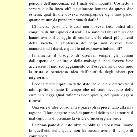
pericoli dell'innocenza, ed I mali dell'impunità. Costretto a
serbare quella linea ch'è ugualmente lontana da questi due
estremi, qual timore doveva accompagnare ogni mio passo,
quante misure da prendere prima di darlo!
L’interesse personale istesso non doveva forse unirsi alla
congiura di tutti questi ostacoli? La sorte di tanti infelici che
hanno avuto il coraggio di combattere le classi più potenti
della società, e gl'interessi de' corpi, non doveva forse
annunciarmi i rischi, a' quali io mi esponeva imitandoli?
Finalmente il bisogno di osservar sempre gli uomini
dall’aspetto del delitto e della malvagità, non doveva forse
accrescere il mio scoraggiamento coll’esagerarmi di continuo
la trista e perniciosa idea dell’inutilità degli sforzi per
migliorarli.
Ecco la fedele dipintura dello stato, nel quale si è ritrovato il
mio spirito, durante il tempo che mi sono occupato delle
criminali leggi. Qual differenza con quello, nel quale oggi si
ritrova!
Una serie d’idee consolanti e piacevoli si presentano alla mia
ragione. Il loro oggetto non è di punire il delitto e di atterrire il
malvagio, ma di premiare la virtù e d’incoraggiare l'eroe.
La prima parte di questo libro mi obbliga ad osservar l’uomo
in quell’età, nella quale non ha ancora avuto il tempo di
corrompersi.