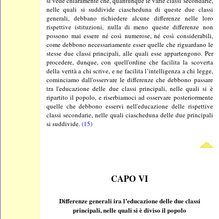
si vede chiaramente che, quantunque le varie classi secondarie,
nelle quali si suddivide ciascheduna di queste due classi
generali, debbano richiedere alcune differenze nelle loro
rispettive istituzioni, nulla di meno queste differenze non
possono mai essere né così numerose, né così considerabili,
come debbono necessariamente esser quelle che riguardano le
stesse due classi principali, alle quali esse appartengono. Per
procedere, dunque, con quell'ordine che facilita la scoverta
della verità a chi scrive, e ne facilita l’intelligenza a chi legge,
cominciamo dall'osservare le differenze che debbono passare
tra l'educazione delle due classi principali, nelle quali si è
ripartito il popolo, e riserbiamoci ad osservare posteriormente
quelle che debbono esservi nell'educazione delle rispettive
classi secondarie, nelle quali ciascheduna delle due principali
si suddivide.
(15)
CAPO VI
Differenze generali ira l’educazione delle due classi
principali, nelle quali si è diviso il popolo