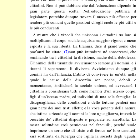
cittadini. Non si può dubitare che dall’educazione dipende in
gran parte questa scelta. Nell'educazione pubblica il
legislatore potrebbe dunque trovare il mezzo più efficace per
rendere più comuni quelle passioni ch'egli crede le più utili e
le più conducenti.
A misura che i vincoli che uniscono i cittadini tra loro si
moltiplicano, il corpo sociale acquista maggior vigore; e meno
esposta è la sua libertà. La tirannia, dice il grand’uomo che
poc’anzi ho citato,
(7)
non può introdursi né conservarsi, che
seminando tra i cittadini la divisione, madre della debolezza.
Gl'inimici della tirannide avvicinarono sempre gli uomini, e i
tiranni li separarono, li divisero. Avviciniamo dunque gli
uomini fin dall’infanzia. L’abito di convivere in un’età, nella
quale le cause della discordia son poche, deboli e
momentanee, fortificherà la sociale unione, ed avvezzerà i
cittadini a considerarsi tutti come membri d’un istesso corpo,
figli d’un’istessa madre, ed individui di una sola famiglia; la
disuguaglianza delle condizioni e delle fortune perderà una
gran parte dei suoi tristi effetti; e la voce potente della natura,
che intima e ricorda agli uomini la loro uguaglianza, troverà le
orecchie de' cittadini disposte e preparate ad ascoltarla. La
mesta solitudine così perniciosa ne' fanciulli, perché suole
imprimere un certo che di tristo e di feroce ne' loro caratteri,
sarà sostituita dall'energia che ispira la società degli uguali.