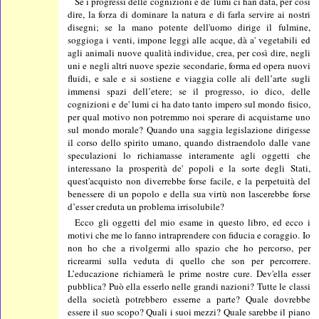
Se i progressi delle cognizioni e de' lumi ci han data, per così
dire, la forza di dominare la natura e di farla servire ai nostri
disegni; se la mano potente dell'uomo dirige il fulmine,
soggioga i venti, impone leggi alle acque, dà a' vegetabili ed
agli animali nuove qualità individue, crea, per così dire, negli
uni e negli altri nuove spezie secondarie, forma ed opera nuovi
fluidi, e sale e si sostiene e viaggia colle ali dell’arte sugli
immensi spazi dell’etere; se il progresso, io dico, delle
cognizioni e de' lumi ci ha dato tanto impero sul mondo fisico,
per qual motivo non potremmo noi sperare di acquistarne uno
sul mondo morale? Quando una saggia legislazione dirigesse
il corso dello spirito umano, quando distraendolo dalle vane
speculazioni lo richiamasse interamente agli oggetti che
interessano la prosperità de' popoli e la sorte degli Stati,
quest'acquisto non diverrebbe forse facile, e la perpetuità del
benessere di un popolo e della sua virtù non lascerebbe forse
d’esser creduta un problema irrisolubile?
Ecco gli oggetti del mio esame in questo libro, ed ecco i
motivi che me lo fanno intraprendere con fiducia e coraggio. Io
non ho che a rivolgermi allo spazio che ho percorso, per
ricrearmi sulla veduta di quello che son per percorrere.
L’educazione richiamerà le prime nostre cure. Dev'ella esser
pubblica? Può ella esserlo nelle grandi nazioni? Tutte le classi
della società potrebbero esserne a parte? Quale dovrebbe
essere il suo scopo? Quali i suoi mezzi? Quale sarebbe il piano