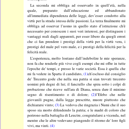
La seconda mi obbliga ad osservarlo in quell’età, nella
quale, preparato dall’educazione ed abbandonato
all'immediata dipendenza delle leggi, dev’esser condotto alla
virtù per la strada istessa delle passioni. La terza finalmente mi
obbliga ad osservar l’uomo in quello stato d’istruzione ch'è
necessario per conoscere i suoi veri interessi, per distinguere i
vantaggi reali dagli apparenti, per esser libero da quegli errori
che ci fan prendere i prestigi della virtù per la virtù vera, i
prestigi del male pel vero male, e i prestigi della felicità per la
felicità reale.
L’esperienza, molto lontano dall’indebolire le mie speranze,
non fa che renderle più vive cogli esempi che mi offre in tutte
l'epoche de' tempi, e presso le varie società. Essa è quella che
mi fa vedere in Sparta il candidato,
(1)
ch’escluso dal consiglio
de' Trecento gode che nella sua patria si sian trovati trecento
uomini più degni di lui; il fanciullo che spira sotto i colpi di
probazione che riceve sull'ara di Diana, senza dare il minimo
segno di risentimento o di dolore;
(2)
l’Efebo che nelle
giovanili pugne, dalla legge prescritte, muore piuttosto che
dichiararsi vinto;
(3)
La vedova che ringrazia i Numi che il suo
sposo sia morto difendendo la patria; e le madri di coloro che
perirono nella battaglia di Leuctre, congratularsi a vicenda, nel
mentre che le altre vedevano piangendo il ritorno de' loro figli
vivi, ma vinti.
(4)