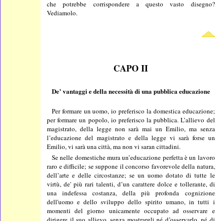
che potrebbe corrispondere a questo vasto disegno?
Vediamolo.
CAPO II
De’ vantaggi e della necessità di una pubblica educazione
Per formare un uomo, io preferisco la domestica educazione;
per formare un popolo, io preferisco la pubblica. L’allievo del
magistrato, della legge non sarà mai un Emilio, ma senza
l’educazione del magistrato e della legge vi sarà forse un
Emilio, vi sarà una città, ma non vi saran cittadini.
Se nelle domestiche mura un’educazione perfetta è un lavoro
raro e difficile; se suppone il concorso favorevole della natura,
dell’arte e delle circostanze; se un uomo dotato di tutte le
virtù, de' più rari talenti, d’un carattere dolce e tollerante, di
una indefessa costanza, della più profonda cognizione
dell'uomo e dello sviluppo dello spirito umano, in tutti i
momenti del giorno unicamente occupato ad osservare e
dirigere il suo allievo, senza mostrargli né d’osservarlo, né di