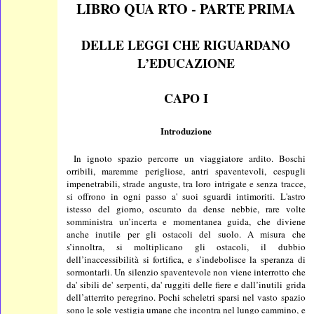
LIBRO QUA RTO - PARTE PRIMA
DELLE LEGGI CHE RIGUARDANO
L’EDUCAZIONE
CAPO I
Introduzione
In ignoto spazio percorre un viaggiatore ardito. Boschi
orribili, maremme perigliose, antri spaventevoli, cespugli
impenetrabili, strade anguste, tra loro intrigate e senza tracce,
si offrono in ogni passo a' suoi sguardi intimoriti. L'astro
istesso del giorno, oscurato da dense nebbie, rare volte
somministra un’incerta e momentanea guida, che diviene
anche inutile per gli ostacoli del suolo. A misura che
s’innoltra, si moltiplicano gli ostacoli, il dubbio
dell’inaccessibilità si fortifica, e s’indebolisce la speranza di
sormontarli. Un silenzio spaventevole non viene interrotto che
da' sibili de' serpenti, da' ruggiti delle fiere e dall’inutili grida
dell’atterrito peregrino. Pochi scheletri sparsi nel vasto spazio
sono le sole vestigia umane che incontra nel lungo cammino, e