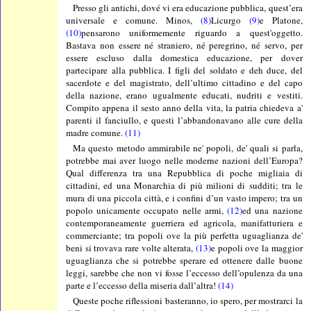
Presso gli antichi, dové vi era educazione pubblica, quest’era
universale e comune. Minos,
(8)
Licurgo
(9)
e Platone,
(10)
pensarono uniformemente riguardo a quest'oggetto.
Bastava non essere né straniero, né peregrino, né servo, per
essere escluso dalla domestica educazione, per dover
partecipare alla pubblica. I figli del soldato e deh duce, del
sacerdote e del magistrato, dell’ultimo cittadino e del capo
della nazione, erano ugualmente educati, nudriti e vestiti.
Compito appena il sesto anno della vita, la patria chiedeva a'
parenti il fanciullo, e questi l’abbandonavano alle cure della
madre comune.
(11)
Ma questo metodo ammirabile ne' popoli, de' quali si parla,
potrebbe mai aver luogo nelle moderne nazioni dell’Europa?
Qual differenza tra una Repubblica di poche migliaia di
cittadini, ed una Monarchia di più milioni di sudditi; tra le
mura di una piccola città, e i confini d’un vasto impero; tra un
popolo unicamente occupato nelle armi,
(12)
ed una nazione
contemporaneamente guerriera ed agricola, manifatturiera e
commerciante; tra popoli ove la più perfetta uguaglianza de'
beni si trovava rare volte alterata,
(13)
e popoli ove la maggior
uguaglianza che si potrebbe sperare ed ottenere dalle buone
leggi, sarebbe che non vi fosse l’eccesso dell’opulenza da una
parte e l’eccesso della miseria dall’altra!
(14)
Queste poche riflessioni basteranno, io spero, per mostrarci la