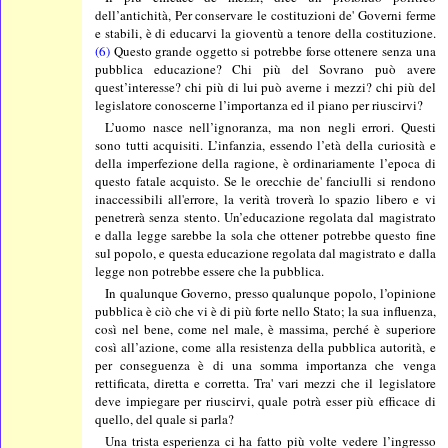
dell’antichità, Per conservare le costituzioni de' Governi ferme
e stabili, è di educarvi la gioventù a tenore della costituzione.
(6)
Questo grande oggetto si potrebbe forse ottenere senza una
pubblica educazione? Chi più del Sovrano può avere
quest’interesse? chi più di lui può averne i mezzi? chi più del
legislatore conoscerne l’importanza ed il piano per riuscirvi?
L’uomo nasce nell’ignoranza, ma non negli errori. Questi
sono tutti acquisiti. L’infanzia, essendo l’età della curiosità e
della imperfezione della ragione, è ordinariamente l’epoca di
questo fatale acquisto. Se le orecchie de' fanciulli si rendono
inaccessibili all'errore, la verità troverà lo spazio libero e vi
penetrerà senza stento. Un’educazione regolata dal magistrato
e dalla legge sarebbe la sola che ottener potrebbe questo fine
sul popolo, e questa educazione regolata dal magistrato e dalla
legge non potrebbe essere che la pubblica.
In qualunque Governo, presso qualunque popolo, l’opinione
pubblica è ciò che vi è di più forte nello Stato; la sua influenza,
così nel bene, come nel male, è massima, perché è superiore
così all’azione, come alla resistenza della pubblica autorità, e
per conseguenza è di una somma importanza che venga
rettificata, diretta e corretta. Tra' vari mezzi che il legislatore
deve impiegare per riuscirvi, quale potrà esser più efficace di
quello, del quale si parla?
Una trista esperienza ci ha fatto più volte vedere l’ingresso