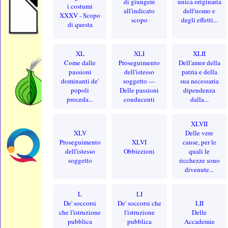
di giungere
unica originaria
i costumi
all'indicato
dell'uomo e
XXXV - Scopo
scopo
degli effetti...
di questa
XL
XLI
XLII
Come dalle
Proseguimento
Dell'amor della
passioni
dell'istesso
patria e della
dominanti de'
soggetto —
sua necessaria
popoli
Delle passioni
dipendenza
proceda...
conducenti
dalla...
XLVII
XLV
Delle vere
Proseguimento
XLVI
cause, per le
dell'istesso
Obbiezioni
quali le
soggetto
ricchezze sono
divenute...
L
LI
De' soccorsi
De' soccorsi che
LII
che l'istruzione
l'istruzione
Delle
pubblica
pubblica
Accademie