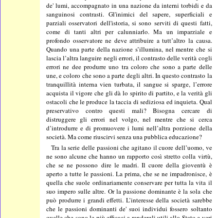
de' lumi, accompagnato in una nazione da interni torbidi e da
sanguinosi contrasti. Gl'inimici del sapere, superficiali e
parziali osservatori dell'istoria, si sono serviti di questi fatti,
come di tanti altri per calunniarlo. Ma un imparziale e
profondo osservatore ne deve attribuire a tutt’altro la causa.
Quando una parte della nazione s’illumina, nel mentre che si
lascia l’altra languire negli errori, il contrasto delle verità cogli
errori ne dee produrre uno tra coloro che sono a parte delle
une, e coloro che sono a parte degli altri. In questo contrasto la
tranquillità interna vien turbata, il sangue si sparge, l’errore
acquista il vigore che gli dà lo spirito di partito, e la verità gli
ostacoli che le produce la taccia di sediziosa ed inquieta. Qual
preservativo contro questi mali? Bisogna cercare di
distruggere gli errori nel volgo, nel mentre che si cerca
d’introdurre e di promuovere i lumi nell’altra porzione della
società. Ma come riuscirvi senza una pubblica educazione?
Tra la serie delle passioni che agitano il cuore dell’uomo, ve
ne sono alcune che hanno un rapporto così stretto colla virtù,
che se ne possono dire le madri. Il cuore della gioventù è
aperto a tutte le passioni. La prima, che se ne impadronisce, è
quella che suole ordinariamente conservare per tutta la vita il
suo impero sulle altre. Or la passione dominante è la sola che
può produrre i grandi effetti. L’interesse della società sarebbe
che le passioni dominanti de' suoi individui fossero soltanto
quelle che sono le più efficaci a rendergli utili allo Stato e veri