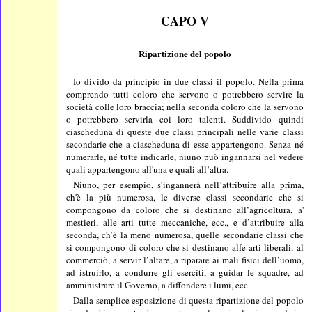
CAPO V
Ripartizione del popolo
Io divido da principio in due classi il popolo. Nella prima
comprendo tutti coloro che servono o potrebbero servire la
società colle loro braccia; nella seconda coloro che la servono
o potrebbero servirla coi loro talenti. Suddivido quindi
ciascheduna di queste due classi principali nelle varie classi
secondarie che a ciascheduna di esse appartengono. Senza né
numerarle, né tutte indicarle, niuno può ingannarsi nel vedere
quali appartengono all'una e quali all’altra.
Niuno, per esempio, s’ingannerà nell’attribuire alla prima,
ch'è la più numerosa, le diverse classi secondarie che si
compongono da coloro che si destinano all’agricoltura, a'
mestieri, alle arti tutte meccaniche, ecc., e d’attribuire alla
seconda, ch’è la meno numerosa, quelle secondarie classi che
si compongono di coloro che si destinano alfe arti liberali, al
commerciò, a servir l’altare, a riparare ai mali fisici dell’uomo,
ad istruirlo, a condurre gli eserciti, a guidar le squadre, ad
amministrare il Governo, a diffondere i lumi, ecc.
Dalla semplice esposizione di questa ripartizione del popolo