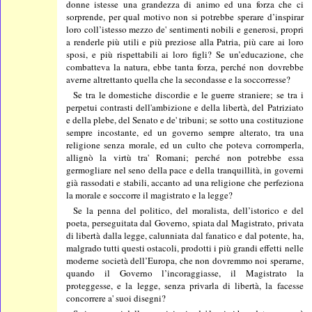
donne istesse una grandezza di animo ed una forza che ci
sorprende, per qual motivo non si potrebbe sperare d’inspirar
loro coll’istesso mezzo de' sentimenti nobili e generosi, propri
a renderle più utili e più preziose alla Patria, più care ai loro
sposi, e più rispettabili ai loro figli? Se un’educazione, che
combatteva la natura, ebbe tanta forza, perché non dovrebbe
averne altrettanto quella che la secondasse e la soccorresse?
Se tra le domestiche discordie e le guerre straniere; se tra i
perpetui contrasti dell'ambizione e della libertà, del Patriziato
e della plebe, del Senato e de' tribuni; se sotto una costituzione
sempre incostante, ed un governo sempre alterato, tra una
religione senza morale, ed un culto che poteva corromperla,
allignò la virtù tra' Romani; perché non potrebbe essa
germogliare nel seno della pace e della tranquillità, in governi
già rassodati e stabili, accanto ad una religione che perfeziona
la morale e soccorre il magistrato e la legge?
Se la penna del politico, del moralista, dell’istorico e del
poeta, perseguitata dal Governo, spiata dal Magistrato, privata
di libertà dalla legge, calunniata dal fanatico e dal potente, ha,
malgrado tutti questi ostacoli, prodotti i più grandi effetti nelle
moderne società dell’Europa, che non dovremmo noi sperarne,
quando il Governo l’incoraggiasse, il Magistrato la
proteggesse, e la legge, senza privarla di libertà, la facesse
concorrere a' suoi disegni?