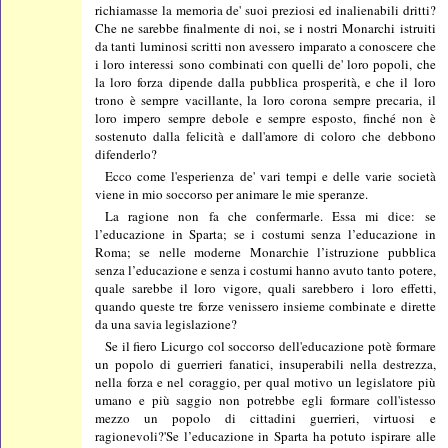
richiamasse la memoria de' suoi preziosi ed inalienabili dritti?
Che ne sarebbe finalmente di noi, se i nostri Monarchi istruiti
da tanti luminosi scritti non avessero imparato a conoscere che
i loro interessi sono combinati con quelli de' loro popoli, che
la loro forza dipende dalla pubblica prosperità, e che il loro
trono è sempre vacillante, la loro corona sempre precaria, il
loro impero sempre debole e sempre esposto, finché non è
sostenuto dalla felicità e dall'amore di coloro che debbono
difenderlo?
Ecco come l'esperienza de' vari tempi e delle varie società
viene in mio soccorso per animare le mie speranze.
La ragione non fa che confermarle. Essa mi dice: se
l’educazione in Sparta; se i costumi senza l’educazione in
Roma; se nelle moderne Monarchie l’istruzione pubblica
senza l’educazione e senza i costumi hanno avuto tanto potere,
quale sarebbe il loro vigore, quali sarebbero i loro effetti,
quando queste tre forze venissero insieme combinate e dirette
da una savia legislazione?
Se il fiero Licurgo col soccorso dell'educazione potè formare
un popolo di guerrieri fanatici, insuperabili nella destrezza,
nella forza e nel coraggio, per qual motivo un legislatore più
umano e più saggio non potrebbe egli formare coll'istesso
mezzo un popolo di cittadini guerrieri, virtuosi e
ragionevoli?'Se l’educazione in Sparta ha potuto ispirare alle