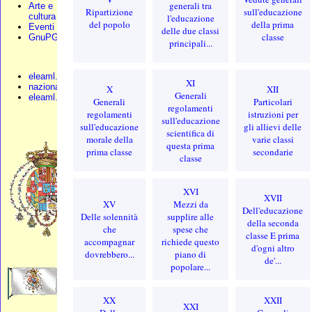
generali tra
Arte e
Ripartizione
sull'educazione
cultura
l'educazione
del popolo
della prima
Eventi
delle due classi
classe
GnuPG
principali...
eleaml.org
XI
nazionali.org
X
XII
Generali
eleaml.altervista
Generali
Particolari
regolamenti
regolamenti
istruzioni per
sull'educazione
sull'educazione
gli allievi delle
scientifica di
morale della
varie classi
questa prima
prima classe
secondarie
classe
XVI
XVII
XV
Mezzi da
Dell'educazione
Delle solennità
supplire alle
della seconda
che
spese che
classe E prima
accompagnar
richiede questo
d'ogni altro
dovrebbero...
piano di
de'...
popolare...
XX
XXII
XXI