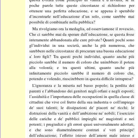
poche parole tutte queste circostanze si richiedono per
ottenere una perfetta educazione, e se appena è sperabile
d’incontrarle nell’educazione d’un solo, come sarebbe mai
possibile di combinarle nella pubblica?
Ma rivolgiamo ora la medaglia, ed osserviamone il rovescio.
Che ci sarebbe mai da sperare dall’educazione, se questa fosse
interamente abbandonata alle cure private? Quanti pochi sono
gl’individui in una società, anche la più numerosa, che
sarebbero nelle circostanze di procurare una buona educazione
a' loro figli? Tra questi pochi individui, quanto anche più
picciolo sarebbe il numero di coloro che unirebbero il potere
alla volontà; e tra questi ultimi, quanto anche più
infinitamente picciolo sarebbe il numero di coloro che,
potendo e volendo, riuscirebbero in questa difficile intrapresa?
L’ignoranza e la miseria nel basso popolo; la perdita dei
parenti e l’abbandono dei genitori negli orfani e negli esposti;
l’assiduità e l’importanza delle occupazioni in quella classe di
cittadini che vive col frutto della sua industria o coll'impiego
de' suoi talenti; le dissipazioni de' piaceri ne' ricchi; le
distrazioni della vanità e dell’ambizione ne' nobili; l’esercizio
delle cariche e de' pubblici impieghi ne' magistrati e nei
potenti; i pregiudizi e gli errori quasi universalmente adottati,
e che sono diametralmente contrari a' veri principi!
dell’educazione; l’effetto istesso dell’amore male inteso e