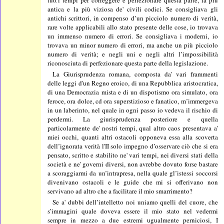
tutt'i tempi per correggere e perfezionare questa parte, la più
antica e la più viziosa de' civili codici. Se consigliava gli
antichi scrittori, in compenso d’un picciolo numero di verità,
rare volte applicabili allo stato presente delle cose, io trovava
un immenso numero di errori. Se consigliava i moderni, io
trovava un minor numero di errori, ma anche un più picciolo
numero di verità; e negli uni e negli altri l’impossibilità
riconosciuta di perfezionare questa parte della legislazione.
La Giurisprudenza romana, composta da' vari frammenti
delle leggi d'un Regno eroico, di una Repubblica aristocratica,
di una Democrazia mista e di un dispotismo ora simulato, ora
feroce, ora dolce, cd ora superstizioso e fanatico, m’immergeva
in un laberinto, nel quale in ogni passo io vedeva il rischio di
perdermi. La giurisprudenza posteriore e quella
particolarmente de' nostri tempi, qual altro caos presentava a'
miei occhi, quanti altri ostacoli opponeva essa alla scoverta
dell’ignorata verità l'II solo impegno d’osservare ciò che si era
pensato, scritto e stabilito ne' vari tempi, nei diversi stati della
società e ne' governi diversi, non avrebbe dovuto forse bastare
a scoraggiarmi da un’intrapresa, nella quale gl’istessi soccorsi
divenivano ostacoli e le guide che mi si offerivano non
servivano ad altro che a facilitare il mio smarrimento?
Se a' dubbi dell’intelletto noi uniamo quelli del cuore, che
s’immagini quale doveva essere il mio stato nel vedermi
sempre in mezzo a due estremi ugualmente perniciosi, I