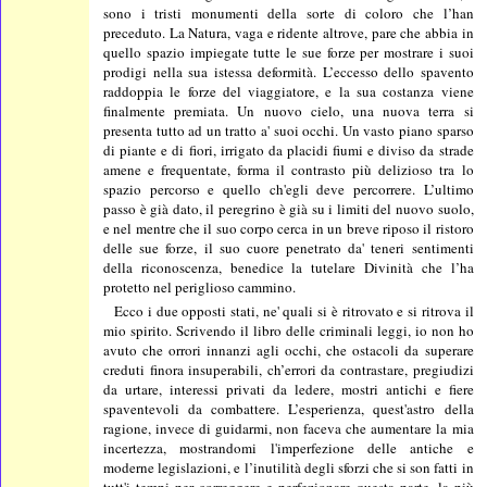
sono i tristi monumenti della sorte di coloro che l’han
preceduto. La Natura, vaga e ridente altrove, pare che abbia in
quello spazio impiegate tutte le sue forze per mostrare i suoi
prodigi nella sua istessa deformità. L’eccesso dello spavento
raddoppia le forze del viaggiatore, e la sua costanza viene
finalmente premiata. Un nuovo cielo, una nuova terra si
presenta tutto ad un tratto a' suoi occhi. Un vasto piano sparso
di piante e di fiori, irrigato da placidi fiumi e diviso da strade
amene e frequentate, forma il contrasto più delizioso tra lo
spazio percorso e quello ch'egli deve percorrere. L’ultimo
passo è già dato, il peregrino è già su i limiti del nuovo suolo,
e nel mentre che il suo corpo cerca in un breve riposo il ristoro
delle sue forze, il suo cuore penetrato da' teneri sentimenti
della riconoscenza, benedice la tutelare Divinità che l’ha
protetto nel periglioso cammino.
Ecco i due opposti stati, ne' quali si è ritrovato e si ritrova il
mio spirito. Scrivendo il libro delle criminali leggi, io non ho
avuto che orrori innanzi agli occhi, che ostacoli da superare
creduti finora insuperabili, ch’errori da contrastare, pregiudizi
da urtare, interessi privati da ledere, mostri antichi e fiere
spaventevoli da combattere. L’esperienza, quest'astro della
ragione, invece di guidarmi, non faceva che aumentare la mia
incertezza, mostrandomi l'imperfezione delle antiche e
moderne legislazioni, e l’inutilità degli sforzi che si son fatti in