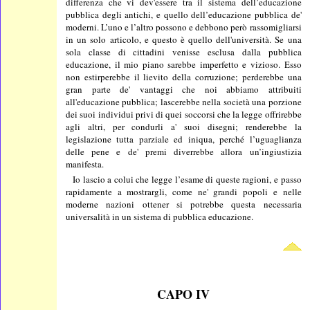
differenza che vi dev'essere tra il sistema dell’educazione
pubblica degli antichi, e quello dell’educazione pubblica de'
moderni. L’uno e l’altro possono e debbono però rassomigliarsi
in un solo articolo, e questo è quello dell'università. Se una
sola classe di cittadini venisse esclusa dalla pubblica
educazione, il mio piano sarebbe imperfetto e vizioso. Esso
non estirperebbe il lievito della corruzione; perderebbe una
gran parte de' vantaggi che noi abbiamo attribuiti
all'educazione pubblica; lascerebbe nella società una porzione
dei suoi individui privi di quei soccorsi che la legge offrirebbe
agli altri, per condurli a' suoi disegni; renderebbe la
legislazione tutta parziale ed iniqua, perché l’uguaglianza
delle pene e de' premi diverrebbe allora un’ingiustizia
manifesta.
Io lascio a colui che legge l’esame di queste ragioni, e passo
rapidamente a mostrargli, come ne' grandi popoli e nelle
moderne nazioni ottener si potrebbe questa necessaria
universalità in un sistema di pubblica educazione.
CAPO IV