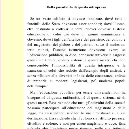
Della possibilità di questa intrapresa
Se un vasto edificio si dovesse innalzare, dové tutti i
fanciulli dello Stato dovessero esser condotti; dové l’uomo,
ch'è destinato a coltivar la terra, ricever dovesse l’istessa
educazione di colui che deve un giorno amministrare il
Governo; dové i figli dell’artefice e del guerriero, del colono e
del magistrato, del plebeo e del patrizio, sotto il medesimo
tetto riuniti, l’istessa istituzione dovessero avere; se
l’educazione pubblica, io dico, per essere universale esigesse
questa uniformità, questo sistema e questi mezzi; chi non
conoscerebbe l’impossibilità di questa intrapresa, e la
stranezza di colui che sedotto dall'esempio degli antichi, e
senza riflettere alla diversità infinita delle circostanze, ardisse
di proporla ai moderni legislatori, pe’ moderni popoli
dell’Europa?
Ma l’educazione pubblica, per essere universale, non ha
bisogno né di questa uniformità, né di questo sistema, né di
questi mezzi. Essa richiede che tutti gl'individui della società
possano partecipare all’educazione del magistrato e della
legge, ma ciascheduno secondo le sue circostanze e la sua
destinazione. Essa richiede che il colono sia istituito per esser
cittadino e colono, e non per essere magistrato o duce. Essa
richiede che l’artigiano possa ricevere nella sua infanzia