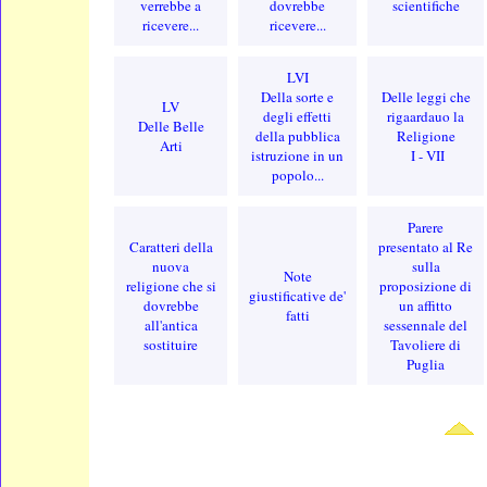
verrebbe a
dovrebbe
scientifiche
ricevere...
ricevere...
LVI
Della sorte e
Delle leggi che
LV
degli effetti
rigaardauo la
Delle Belle
della pubblica
Religione
Arti
istruzione in un
I - VII
popolo...
Parere
Caratteri della
presentato al Re
nuova
sulla
Note
religione che si
proposizione di
giustificative de'
dovrebbe
un affitto
fatti
all'antica
sessennale del
sostituire
Tavoliere di
Puglia