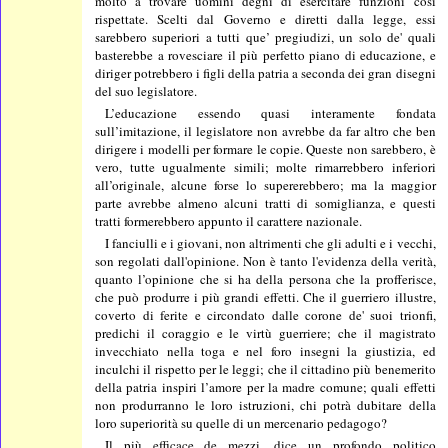
molto a trovare uomini degni di esercitare funzioni così
rispettate. Scelti dal Governo e diretti dalla legge, essi
sarebbero superiori a tutti que’ pregiudizi, un solo de' quali
basterebbe a rovesciare il più perfetto piano di educazione, e
diriger potrebbero i figli della patria a seconda dei gran disegni
del suo legislatore.
L’educazione essendo quasi interamente fondata
sull’imitazione, il legislatore non avrebbe da far altro che ben
dirigere i modelli per formare le copie. Queste non sarebbero, è
vero, tutte ugualmente simili; molte rimarrebbero inferiori
all’originale, alcune forse lo supererebbero; ma la maggior
parte avrebbe almeno alcuni tratti di somiglianza, e questi
tratti formerebbero appunto il carattere nazionale.
I fanciulli e i giovani, non altrimenti che gli adulti e i vecchi,
son regolati dall'opinione. Non è tanto l'evidenza della verità,
quanto l’opinione che si ha della persona che la profferisce,
che può produrre i più grandi effetti. Che il guerriero illustre,
coverto di ferite e circondato dalle corone de' suoi trionfi,
predichi il coraggio e le virtù guerriere; che il magistrato
invecchiato nella toga e nel foro insegni la giustizia, ed
inculchi il rispetto per le leggi; che il cittadino più benemerito
della patria inspiri l’amore per la madre comune; quali effetti
non produrranno le loro istruzioni, chi potrà dubitare della
loro superiorità su quelle di un mercenario pedagogo?
Il più efficace de mezzi, dice un profondo politico