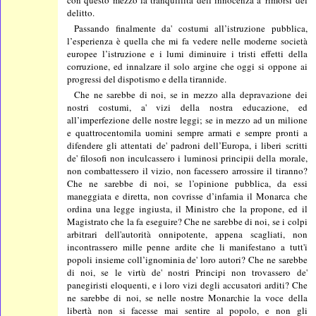
con questo mezzo la tranquillità dell’innocenza a' rimorsi del
delitto.
Passando finalmente da' costumi all’istruzione pubblica,
l’esperienza è quella che mi fa vedere nelle moderne società
europee l’istruzione e i lumi diminuire i tristi effetti della
corruzione, ed innalzare il solo argine che oggi si oppone ai
progressi del dispotismo e della tirannide.
Che ne sarebbe di noi, se in mezzo alla depravazione dei
nostri costumi, a' vizi della nostra educazione, ed
all’imperfezione delle nostre leggi; se in mezzo ad un milione
e quattrocentomila uomini sempre armati e sempre pronti a
difendere gli attentati de' padroni dell’Europa, i liberi scritti
de' filosofi non inculcassero i luminosi principii della morale,
non combattessero il vizio, non facessero arrossire il tiranno?
Che ne sarebbe di noi, se l’opinione pubblica, da essi
maneggiata e diretta, non covrisse d’infamia il Monarca che
ordina una legge ingiusta, il Ministro che la propone, ed il
Magistrato che la fa eseguire? Che ne sarebbe di noi, se i colpi
arbitrari dell'autorità onnipotente, appena scagliati, non
incontrassero mille penne ardite che li manifestano a tutt'i
popoli insieme coll’ignominia de' loro autori? Che ne sarebbe
di noi, se le virtù de' nostri Principi non trovassero de'
panegiristi eloquenti, e i loro vizi degli accusatori arditi? Che
ne sarebbe di noi, se nelle nostre Monarchie la voce della
libertà non si facesse mai sentire al popolo, e non gli