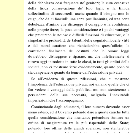
della debolezza così frequente ne' genitori; la cura eccessiva
della fisica conservazione de' loro figli, e la timida
sollecitudine di soccorrerli, anche quando il bisogno non lo
esige, che dà ai fanciulli una certa pusillanimità, ed una certa
debolezza d’animo che distrugge il coraggio e la confidenza
nelle proprie forze; la poca considerazione e i pochi vantaggi
che procurano le noiose e difficili funzioni di educatore, e la
singolarità e profondità de' talenti, delle cognizioni, delle virtù
e del moral carattere che richiederebbe quest’ufficio; la
corruzione finalmente de' costumi che le buone leggi
dovrebbero distruggere e riparare, ma che infelicemente si
ritrova oggi introdotta in tutte le classi, in tutti gli ordini della
società, non ci mostrano forse evidentemente, quanto poco vi
sia da sperare, e quanto da temere dall’educazione privata?
Se all’evidenza di queste riflessioni, che ci mostrano
l’impotenza dell’educazione privata, noi uniamo quelle che ci
fan vedere i vantaggi della pubblica, noi non stenteremo a
persuaderci della sua necessità, malgrado l’inevitabili
imperfezioni che l’accompagnano.
Cominciando dagli educatori, il loro numero dovendo esser
meno esteso, ed il Governo potendo dare a queste cariche tutta
quella considerazione che meritano; potendone formare un
ordine di magistratura tra le più rispettabili dello Stato;
potendo loro offrire delle grandi speranze, non stenterebbe