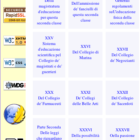
Della
Generali
Dell'ammissione
magistratura
regolamenti
de' fanciulli di
d'educazione
suU'educazione
questa seconda
per questa
fisica della
classe
seconda classe
seconda classe
XXV
Sistema
XXVI
d'educazione
XXVII
Del Collegio di
scientifica pel
Del Collegio
Marina
Collegio de'
de' Negozianti
magistrati e de'
guerrieri
XXX
XXXI
XXXII
Del Collegio
De' Collegi
Del Collegio
de' Farmaceuti
delle Belle Arti
de' Sacerdoti
Parte Seconda
XXXVI
XXXVII
Delle leggi
Della possibilità
Oella passione
che riguardano