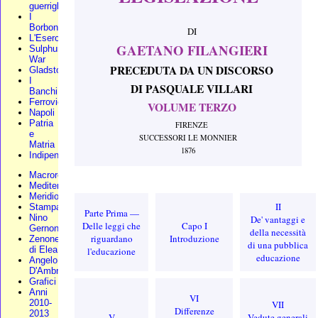
guerriglia
I
Borbone
DI
L'Esercito
GAETANO FILANGIERI
Sulphur
War
PRECEDUTA DA UN DISCORSO
Gladstone
I
DI PASQUALE VILLARI
Banchi
Ferrovie
VOLUME TERZO
Napoli
Patria
FIRENZE
e
SUCCESSORI LE MONNIER
Matria
1876
Indipendenza
Macroregione
Mediterraneo
Meridionali
II
Stampa
Parte Prima —
Nino
De' vantaggi e
Delle leggi che
Capo I
Gernone
della necessità
riguardano
Introduzione
Zenone
di una pubblica
di Elea
l'educazione
educazione
Angelo
D'Ambra
Grafici
Anni
VI
2010-
VII
Differenze
2013
V
Vedute generali