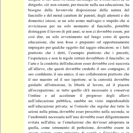
dirigerlo; ciò non ostante, per riuscire nella sua educazione, ha
bisogno della favorevole disposizione della natura del
fanciullo e del moral carattere de' parenti, degli aderenti e dei
domestici istessi; se un solo uomo malvagio o stupido che si
avvicinasse per un solo momento al fanciullo, potrebbe
distruggere il lavoro di più anni; se non ci dovrebbe essere, per
così dire, un solo avvenimento nel lungo corso di questa
educazione, che non fosse o preparato od opportunamente
impiegato per qualche oggetto dal saggio educatore; se i fatti
piuttosto che i detti, l’esempio piuttosto che i precetti,
l’esperienza e non le regole istituir dovrebbero il fanciullo; se
l’arte e la condotta dell'educatore esser dovrebbe così nascosta
all’allievo, che questi dovrebbe crederlo il suo compagno, il
suo confidente, il suo amico, il suo collaboratore piuttosto che
il suo maestro ed il suo ispettore; se la curiosità dovrebbe
guidarlo all'istruzione, la libertà al lavoro, ed il piacere
all'occupazione; se tutto quello ch'è necessario a conservar
l’ordine e ad accelerare il progresso degli allievi
nell’educazione pubblica, sarebbe un vizio imperdonabile
nell’educazione privata; se l’oriuolo che regolar dee tutte le
azioni nella prima, dovrebbe esser proscritto nella seconda; se
l’uniformità necessaria nell’una dovrebbe esser diligentemente
evitata nell'altra; se l’emulazione che dev'esser adoperata in
quella, come istrumento di perfezione, dovrebbe essere in
questa evitata come principio di vanità e d’invidia; se in