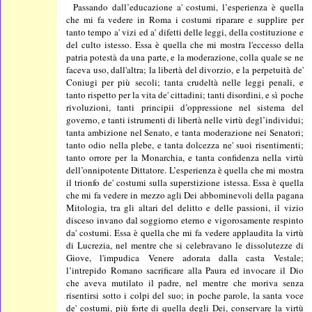
Passando dall’educazione a' costumi, l’esperienza è quella
che mi fa vedere in Roma i costumi riparare e supplire per
tanto tempo a' vizi ed a' difetti delle leggi, della costituzione e
del culto istesso. Essa è quella che mi mostra l'eccesso della
patria potestà da una parte, e la moderazione, colla quale se ne
faceva uso, dall'altra; la libertà del divorzio, e la perpetuità de'
Coniugi per più secoli; tanta crudeltà nelle leggi penali, e
tanto rispetto per la vita de' cittadini; tanti disordini, e sì poche
rivoluzioni, tanti principii d’oppressione nel sistema del
governo, e tanti istrumenti di libertà nelle virtù degl’individui;
tanta ambizione nel Senato, e tanta moderazione nei Senatori;
tanto odio nella plebe, e tanta dolcezza ne' suoi risentimenti;
tanto orrore per la Monarchia, e tanta confidenza nella virtù
dell’onnipotente Dittatore. L’esperienza è quella che mi mostra
il trionfo de' costumi sulla superstizione istessa. Essa è quella
che mi fa vedere in mezzo agli Dei abbominevoli della pagana
Mitologia, tra gli altari del delitto e delle passioni, il vizio
disceso invano dal soggiorno eterno e vigorosamente respinto
da' costumi. Essa è quella che mi fa vedere applaudita la virtù
di Lucrezia, nel mentre che si celebravano le dissolutezze di
Giove, l'impudica Venere adorata dalla casta Vestale;
l’intrepido Romano sacrificare alla Paura ed invocare il Dio
che aveva mutilato il padre, nel mentre che moriva senza
risentirsi sotto i colpi del suo; in poche parole, la santa voce
de' costumi, più forte di quella degli Dei, conservare la virtù