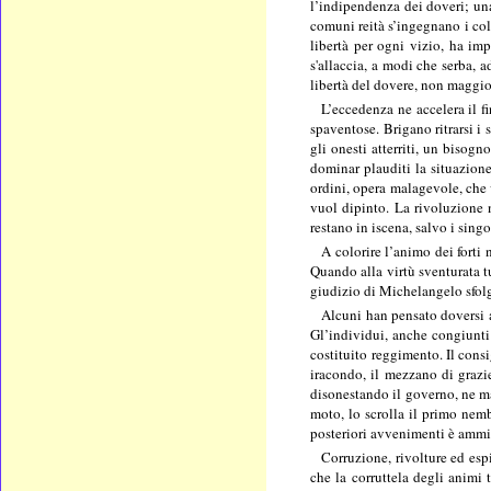
l’indipendenza dei doveri; una
comuni reità s’ingegnano i colp
libertà per ogni vizio, ha imp
s'allaccia, a modi che serba, a
libertà del dovere, non maggio
L’eccedenza ne accelera il f
spaventose. Brigano ritrarsi i 
gli onesti atterriti, un bisogno
dominar plauditi la situazione
ordini, opera malagevole, che v
vuol dipinto. La rivoluzione n
restano in iscena, salvo i sing
A colorire l’animo dei forti 
Quando alla virtù sventurata tu
giudizio di Michelangelo sfolgo
Alcuni han pensato doversi a 
Gl’individui, anche congiunti
costituito reggimento. Il consi
iracondo, il mezzano di grazie
disonestando il governo, ne mat
moto, lo scrolla il primo nemb
posteriori avvenimenti è ammise
Corruzione, rivolture ed esp
che la corruttela degli animi 