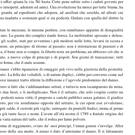
 uffizi spiana la via. Nò basta. Certe pene subite sotto i caduti governi per
ano interpetri, aderenti ed amici. Una rivoluzione ha merce per tutte brame, ha
n guarda ad espedienti che adopera, ad ausiliari che assolda, ad alleati cui
sta inadatta a sostenere qual si sia podestà. Gridata con quella del diritto la
ostate le mezzane, le minime perdute, con simultaneo apparire di disugualità
n vano. La guerra dei complici riarde feroce. Le moltitudini spossate e deluse,
 gli scaltri, stati per avventura i più modesti nelle lotte, levarsi in iscena e
ore; un principio di ritorno al passato; non è ristorazione di pensieri e di
za, il bene non si compie, la libertà resta un problema, un abbozzo ciò che si
uato, a nuove colpe di principi e di popoli. Son giorni di transazione; tutti
gni forma, che il male assume.
poranei s’ebbe riparazion di omaggio più vivo nella giustizia della posterità.
anto. La folla dei voltabili, o di nature duplici, s'ebbe per converso come nel
isi innanzi tratto riferire la diffusione e l’agevole predominio del danno.
bbero sì fatti che s’addimandano settari, e tuttavia non iscamparono da ruina.
 dan fuori, e li moltiplicano. Non è il settario, che solo cospira contro un
n podestà senza virtù, il preposto a carichi pubblici senza galateo, il giudice
moto, per vie nondimeno opposte del settario, le cui opere essi avvalorano,
iù salde, il custode più vigile; surrogato da puntelli fradici, trema al primo
 già tante facce e nomi. L’avere all’età nostra il 1789 a fontale origine dei
varia natura del tarlo, che il rodea per farne polvere.
forma di reggimento, sviato da’ suoi principi, l’uman genere s’involge. Allor
gresso della sua morte. A niuno è dato d’arrestarne il danno. E sì fattamente