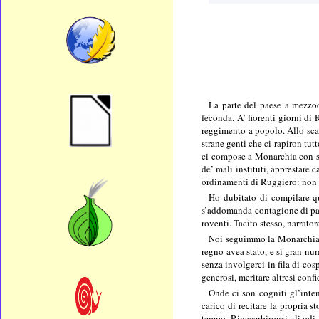
La parte del paese a mezzodì
feconda. A’ fiorenti giorni di
reggimento a popolo. Allo sca
strane genti che ci rapiron tutt
ci compose a Monarchia con sapi
de’ mali instituti, apprestare 
ordinamenti di Ruggiero: non g
Ho dubitato di compilare qu
s’addomanda contagione di part
roventi. Tacito stesso, narrato
Noi seguimmo la Monarchia ne
regno avea stato, e sì gran num
senza involgerci in fila di co
generosi, meritare altresì confi
Onde ci son cogniti gl’intend
carico di recitare la propria 
tempo. Rinacerbironsi gli odi 