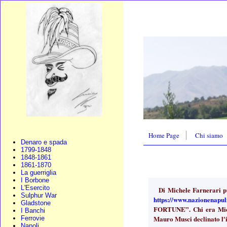
Home Page
Chi siamo
Denaro e spada
1799-1848
1848-1861
1861-1870
La guerriglia
I Borbone
L'Esercito
Di Michele Farnerari pu
Sulphur War
https://www.nazionenapul
Gladstone
FORTUNE”. Chi era Michel
I Banchi
Mauro Musci declinato l'
Ferrovie
Napoli