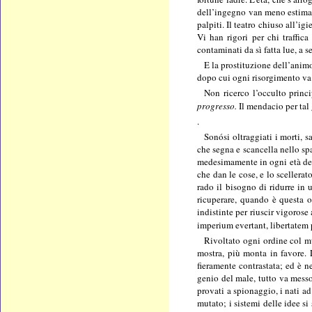
dell’ingegno van meno estimate 
palpiti. Il teatro chiuso all’i
Vi han rigori per chi traffic
contaminati da sì fatta lue, a s
E la prostituzione dell’anim
dopo cui ogni risorgimento va d
Non ricerco l’occulto princi
progresso.
Il mendacio per tal 
.
Sonósi oltraggiati i morti, s
che segna e scancella nello spa
medesimamente in ogni età de’ 
che dan le cose, e lo scellera
rado il bisogno di ridurre in 
ricuperare, quando è questa o 
indistinte per riuscir vigorose
imperium evertant, libertatem
Rivoltato ogni ordine col m
mostra, più monta in favore.
fieramente contrastata; ed è n
genio del male, tutto va messo 
provati a spionaggio, i nati a
mutato; i sistemi delle idee si