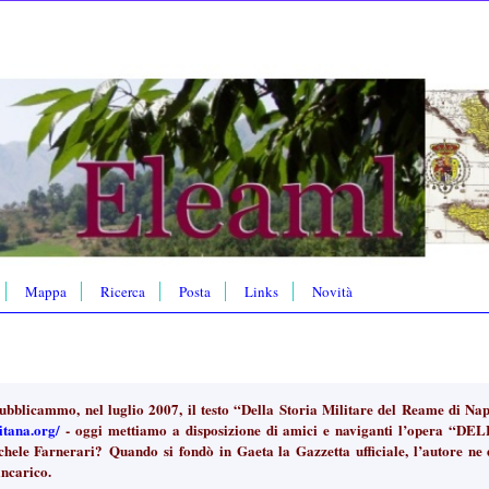
Mappa
Ricerca
Posta
Links
Novità
bblicammo, nel luglio 2007, il testo “Della Storia Militare del Reame di Nap
itana.org/
- oggi mettiamo a disposizione di amici e naviganti l’oper
e Farnerari? Quando si fondò in Gaeta la Gazzetta ufficiale, l’autore ne di
incarico.