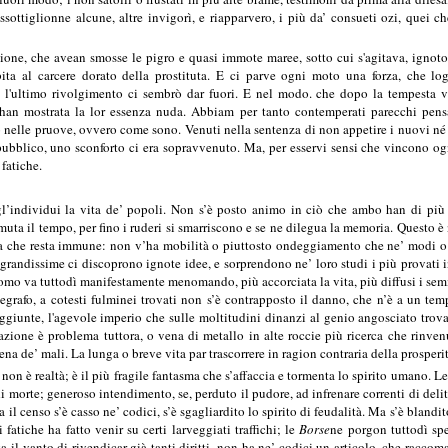
ssottiglionne alcune, altre invigorì, e riapparvero, i più da’ consueti ozi, quei
zione, che avean smosse le pigro e quasi immote maree, sotto cui s'agitava, ignoto 
obita al carcere dorato della prostituta. E ci parve ogni moto una forza, che 
 l'ultimo rivolgimento ci sembrò dar fuori. E nel modo. che dopo la tempesta v
 han mostrata la lor essenza nuda. Abbiam per tanto contemperati parecchi pensam
o nelle pruove, ovvero come sono. Venuti nella sentenza di non appetire i nuovi né p
 pubblico, uno sconforto ci era sopravvenuto. Ma, per esservi sensi che vincono ogni
fatiche.
l’individui la vita de’ popoli. Non s’è posto animo in ciò che ambo han di più n
uta il tempo, per fino i ruderi si smarriscono e se ne dilegua la memoria. Questo è n
a che resta immune: non v’ha mobilità o piuttosto ondeggiamento che ne’ modi o 
 grandissime ci discoprono ignote idee, e sorprendono ne’ loro studi i più provati i
’uomo va tuttodì manifestamente menomando, più accorciata la vita, più diffusi i semi
egrafo, a cotesti fulminei trovati non s’è contrapposto il danno, che n’è a un tem
 aggiunte, l'agevole imperio che sulle moltitudini dinanzi al genio angosciato tro
zione è problema tuttora, o vena di metallo in alte roccie più ricerca che rinve
iena de’ mali. La lunga o breve vita par trascorrere in ragion contraria della prosperi
non è realtà; è il più fragile fantasma che s’affaccia e tormenta lo spirito umano. L
i morte; generoso intendimento, se, perduto il pudore, ad infrenare correnti di delitti
l censo s’è casso ne’ codici, s’è sgagliardito lo spirito di feudalità. Ma s’è blandito,
i fatiche ha fatto venir su certi larveggiati traffichi; le
Borse
ne porgon tuttodì spe
oga il vanto di rivendicar già tanti diritti, non ha ne’ codici un articolo, che racc