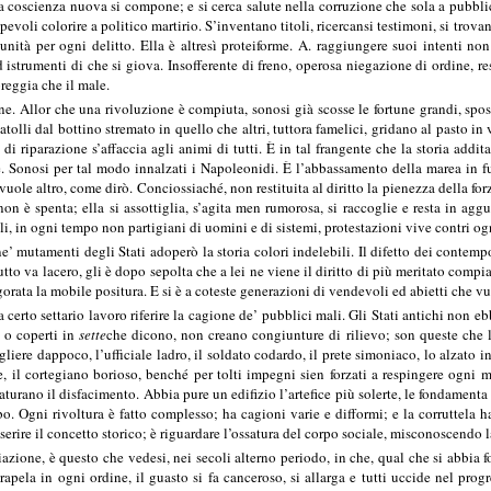
 coscienza nuova si compone; e si cerca salute nella corruzione che sola a pubblici
evoli colorire a politico martirio. S’inventano titoli, ricercansi testimoni, si trov
unità per ogni delitto. Ella è altresì proteiforme. A. raggiungere suoi intenti no
d istrumenti di che si giova. Insofferente di freno, operosa niegazione di ordine, re
reggia che il male.
ine. Allor che una rivoluzione è compiuta, sonosi già scosse le fortune grandi, sp
satolli dal bottino stremato in quello che altri, tuttora famelici, gridano al pasto i
 di riparazione s’affaccia agli animi di tutti. È in tal frangente che la storia addita
. Sonosi per tal modo innalzati i Napoleonidi. È l’abbassamento della marea in fur
uole altro, come dirò. Conciossiaché, non restituita al diritto la pienezza della for
on è spenta; ella si assottiglia, s’agita men rumorosa, si raccoglie e resta in agg
oli, in ogni tempo non partigiani di uomini e di sistemi, protestazioni vive contri o
ne’ mutamenti degli Stati adoperò la storia colori indelebili. Il difetto dei contem
tto va lacero, gli è dopo sepolta che a lei ne viene il diritto di più meritato compi
rata la mobile positura. E si è a coteste generazioni di vendevoli ed abietti che vuo
certo settario lavoro riferire la cagione de’ pubblici mali. Gli Stati antichi non e
 o coperti in
sette
che dicono, non creano congiunture di rilievo; son queste che li
gliere dappoco, l’ufficiale ladro, il soldato codardo, il prete simoniaco, lo alzato i
, il cortegiano borioso, benché per tolti impegni sien forzati a respingere ogni 
urano il disfacimento. Abbia pure un edifizio l’artefice più solerte, le fondamenta p
o. Ogni rivoltura è fatto complesso; ha cagioni varie e difformi; e la corruttela ha
rire il concetto storico; è riguardare l’ossatura del corpo sociale, misconoscendo la 
iazione, è questo che vedesi, nei secoli alterno periodo, in che, qual che si abbia 
trapela in ogni ordine, il guasto si fa canceroso, si allarga e tutti uccide nel pro