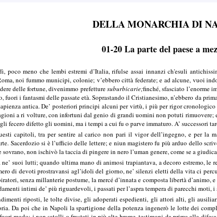
DELLA MONARCHIA DI N
01-20 La parte del paese a me
, poco meno che lembi estremi d’Italia, rifulse assai innanzi ch'esuli antichissim
 Roma, noi fummo municipi, colonie; v’ebbero città federate; e ad alcune, vuoi ind
dere delle fortune, divenimmo prefetture
suburbicarie;
finché, sfasciato l’enorme i
o, fuori i fantasmi delle passate età. Soprastando il Cristianesimo, n’ebbero da prima 
enza antica. De’ posteriori principi alcuni per virtù, i più per rigor cronologico v
cagioni a ri volture, con infortuni dal genio di grandi uomini non potuti rimuovere; 
li fecero difetto gli uomini, ma i tempi a cui fu o parve immaturo. A’ successori t
esti capitoli, tra per sentire al carico non pari il vigor dell’ingegno, e per l
e. Sacerdozio si è l’ufficio delle lettere; e niun magistero fu più arduo dello scriv
re sovrano, non ischivò la taccia di pingere in nero l’uman genere, come se a giudicar
’ suoi lutti; quando ultima mano di animosi trapiantava, a decoro estremo, le regi
ero di devoti prostravansi agl’idoli del giorno, ne’ silenzi eletti della vita ci pe
spiratori, senza millanterie postume, la mercé d’innata e composta libertà d’animo,
damenti intimi de’ più riguardevoli, i passati per l’aspra tempera di parecchi moti, i s
imenti riposti, le tolte divise, gli adoperati espedienti, gli attori alti, gli ausilia
storia. Da poi che in Napoli la spartigione della potenza ingenerò le lotte dei com
fuori modo; i non satolli o frustati in più alte brame, testimoni da prima alla dif