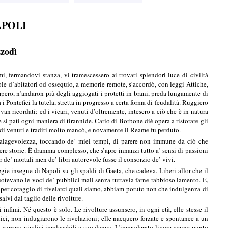
APOLI
zzodì
i, fermandovi stanza, vi tramescessero ai trovati splendori luce di civiltà
ole d’abitatori od ossequio, a memorie remote, s’accordò, con leggi Attiche,
mpero, n’andaron più degli aggiogati i protetti in brani, preda lungamente di
i Pontefici la tutela, stretta in progresso a certa forma di feudalità. Ruggiero
an ricordati; ed i vicari, venuti d’oltremente, intesero a ciò che è in natura
e si patì ogni maniera di tirannide. Carlo di Borbone diè opera a ristorare gli
ardi venuti e traditi molto mancò, e novamente il Reame fu perduto.
a malagevolezza, toccando de’ miei tempi, di parere non immune da ciò che
ere storie. È dramma complesso, che s’apre innanzi tutto a’ sensi di passioni
 de’ mortali men de’ libri autorevole fusse il consorzio de’ vivi.
e insegne di Napoli su gli spaldi di Gaeta, che cadeva. Liberi allor che il
rcuotevano le voci de’ pubblici mali senza tuttavia farne rabbioso lamento. E,
 e per coraggio di rivelarci quali siamo, abbiam potuto non che indulgenza di
alvi dal taglio delle rivolture.
ri infimi. Né questo è solo. Le rivolture assunsero, in ogni età, elle stesse il
plici, non indugiarono le rivelazioni; elle nacquero forzate e spontanee a un
esa, sursero giudici implacabili a suo danno. L’immoderato livore venne punto