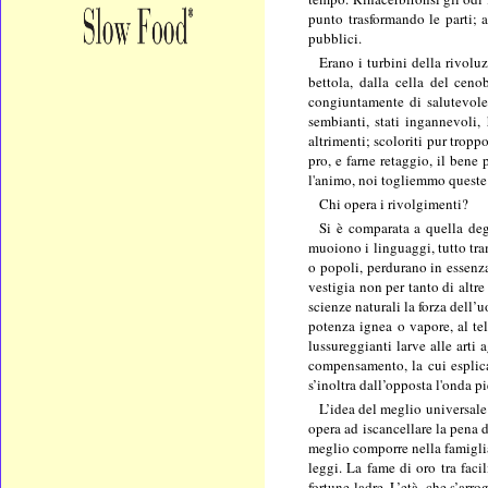
punto trasformando le parti; a
pubblici.
Erano i turbini della rivolu
bettola, dalla cella del cen
congiuntamente di salutevole
sembianti, stati ingannevoli,
altrimenti; scoloriti pur tropp
pro, e farne retaggio, il bene
l'animo, noi togliemmo queste 
Chi opera i rivolgimenti?
Si è comparata a quella deg
muoiono i linguaggi, tutto tram
o popoli, perdurano in essenz
vestigia non per tanto di altre
scienze naturali la forza dell
potenza ignea o vapore, al tel
lussureggianti larve alle arti
compensamento, la cui esplica
s’inoltra dall’opposta l'onda p
L’idea del meglio universale 
opera ad iscancellare la pena d
meglio comporre nella famiglia i
leggi. La fame di oro tra facil
fortune ladre. L’età, che s’arr