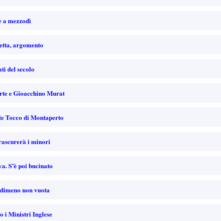
se a mezzodì
rletta, argomento
fati del secolo
arte e Gioacchino Murat
onte Tocco di Montaperto
trascurerà i minori
va. S’è poi bucinato
nondimeno non vuota
o i Ministri Inglese