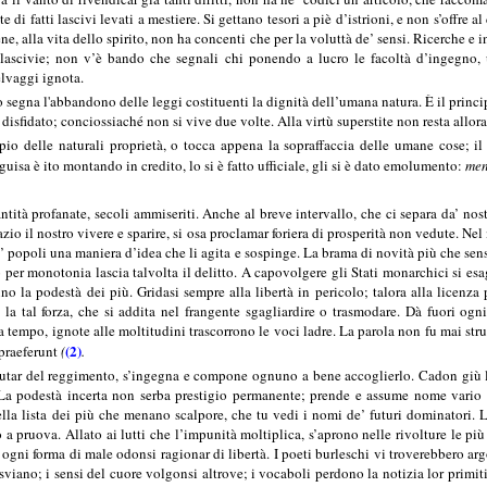
di fatti lascivi levati a mestiere. Si gettano tesori a piè d’istrioni, e non s’offre a
giene, alla vita dello spirito, non ha concenti che per la voluttà de’ sensi. Ricerche
a lascivie; non v’è bando che segnali chi ponendo a lucro le facoltà d’ingegno, 
elvaggi ignota.
o segna l'abbandono delle leggi costituenti la dignità dell’umana natura. È il princ
isfidato; conciossiaché non si vive due volte. Alla virtù superstite non resta allora
pio delle naturali proprietà, o tocca appena la sopraffaccia delle umane cose; il 
guisa è ito montando in credito, lo si è fatto ufficiale, gli si è dato emolumento:
men
antità profanate, secoli ammiseriti. Anche al breve intervallo, che ci separa da’ nost
zio il nostro vivere e sparire, si osa proclamar foriera di prosperità non vedute. N
popoli una maniera d’idea che li agita e sospinge. La brama di novità più che senso 
to per monotonia lascia talvolta il delitto. A capovolgere gli Stati monarchici si e
uno la podestà dei più. Gridasi sempre alla libertà in pericolo; talora alla licen
la tal forza, che si addita nel frangente sgagliardire o trasmodare. Dà fuori ogn
 a tempo, ignote alle moltitudini trascorrono le voci ladre. La parola non fu mai stru
(2)
 praeferunt
(
.
utar del reggimento, s’ingegna e compone ognuno a bene accoglierlo. Cadon giù le 
 La podestà incerta non serba prestigio permanente; prende e assume nome vario
ella lista dei più che menano scalpore, che tu vedi i nomi de’ futuri dominatori. Le
a pruova. Allato ai lutti che l’impunità moltiplica, s’aprono nelle rivolture le più 
d ogni forma di male odonsi ragionar di libertà. I poeti burleschi vi troverebbero a
 sviano; i sensi del cuore volgonsi altrove; i vocaboli perdono la notizia lor primit