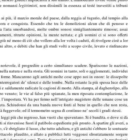
 che nomansi
legittimisti,
non dissimili in essenza ai testé travestiti a tribuni
ai più, il marcio morale del paese, dalla reggia al tugurio, dal tempio alla
logora e conquista. Essendo che tra le demolizioni alcun che di penoso e
a l'aria smorbandosi, molte ombre sonosi simigliantemente rimosse; assai
enti, ritratte opinioni, la mente nettata; e gli uomini ci si sono offerti
iù né meno di ciò che vollero alla lor volta i caduti, di rivolgere cioè a lor
 altro, e debiti che han gli studi volti a scopo civile, levato e rinfrancato
otevole, il progredire a certo simultaneo scadere. Spariscono le nazioni,
ella natura e nella storia. Gli uomini in tanto, soli o agglomerati, individui
forme. Mancarono agli antichi molte cose appo noi in onore: le dissepolte
nterrogatori de’ silenzi e delle tombe. Nulla ostante la più spessa luce delle
 e saldamente radicate le cagioni di morte. Alla stampa, al dagherotipo, alla
po venuto; le vie al falso più spianate, la men riposata contemplazione, le
va l’impostura. Vi ha per fermo nell’intrigato magistero delle umane cose un
nuta. Schiudonsi da una banda nuove fonti al bene in quello che non resta,
tà fuggevole; ed il termometro segna di continuo ne’ secoli i gradi stessi.
e leggi più che regresso, han vuoti che spaventano. Si è bandita. o dove si dà
 si rinvenisse fuori il patibolo espediente più pronto. A spartire gli averi, a
 s’è sbrigliato il lusso, che tutto adultera, e gli antichi s’ebbero le sontuarie
ttacolo plaudito, e allato a pubblici lutti veggonsi sfrontatamente sorgere
omandi i domestici servi. Tante disugualità diconsi pareggiate, e le produzioni