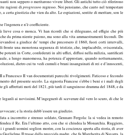
uanti non seppero o meritarono vivere liberi. Gli antichi tutto ciò riferirono
lite ragioni di
progresso
o regresso. Noi pensiamo, che cauto nel tempestare
, a certa giustizia che vien da alto. Le espiazioni, sentite di meritare, son le
 l'ingenera e n’è coefficiente.
à lieve cosa o monca. Vi han ricordi che si dileguano, ed effigie che più
ia, che da prima niente paiono, ma sono alla vita ammaestramenti fecondi. Do
levandosi a giudice de’ tempi che precorsero il 1860, fuori corti intervalli,
i fronte una monotona seguenza di tristizie, che, implacabile, svisceratala,
otenti in Corte, confederati in alti uffizi, diffusi nella milizia, santificati
La quale, a lungo manomessa, ha potenza d’apprestare, quando notturnamente,
voluzioni, dietro cui tu vedi cumuli e brani insanguinati di rei e d’innocenti,
III a Francesco II van documentati parecchi rivolgimenti. Faticoso e fecondo
mento del presente secolo. La signoria Francese s’ebbe i beni e i mali degli
te gli affrettati moti del 1821, più tardi il sanguinoso dramma del 1848, e da
e leganli ai novissimi. M’ingegnerò di sceverare dal vero lo scuro, di che le
vvocare; e la storia debb’essere un giudizio.
data a incorrotto e strenuo soldato, Gennaro Fergola: la si vedea in remoto
difendea il Re. Era l’ultimo atto, con che si chiudea la Monarchia. Ruggiero,
i i grandi uomini soglion morire, con la coscienza aperta alla storia, di aver
Ma Guglielmo II trasse dalla provvida madre, che fu Margherita di Navarra, la