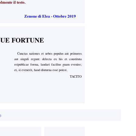
mente il testo.
Zenone di Elea - Ottobre 2019
SUE FORTUNE
Cunctas nationes et urbes populus aut primores
aut singuli regunt: delecta ex his et constituta
reipublicae forma, laudari facilius guam evenire;
et, si evenerit, haud diuturna esse potest.
TACITO
)