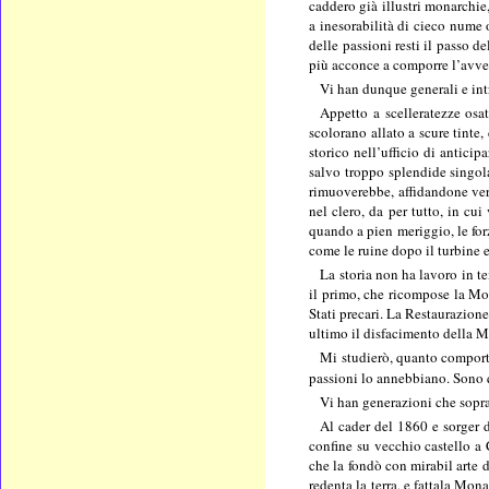
caddero già illustri monarchie,
a inesorabilità di cieco nume 
delle passioni resti il passo d
più acconce a comporre l’avve
Vi han dunque generali e intr
Appetto a scelleratezze osa
scolorano allato a scure tinte
storico nell’ufficio di antici
salvo troppo splendide singola
rimuoverebbe, affidandone verde
nel clero, da per tutto, in cu
quando a pien meriggio, le forz
come le ruine dopo il turbine e
La storia non ha lavoro in t
il primo, che ricompose la Mon
Stati precari. La Restaurazione
ultimo il disfacimento della 
Mi studierò, quanto comporta
passioni lo annebbiano. Sono 
Vi han generazioni che sopra
Al cader del 1860 e sorger d
confine su vecchio castello a 
che la fondò con mirabil arte d
redenta la terra, e fattala Mo