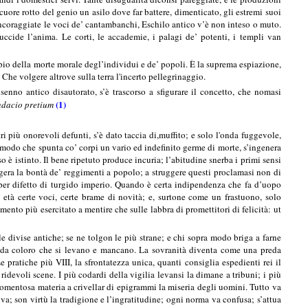
l cuore rotto del genio un asilo dove far battere, dimenticato, gli estremi suoi
 e incoraggiate le voci de’ cantambanchi, Eschilo antico v’è non inteso o muto.
uccide l’anima. Le corti, le accademie, i palagi de’ potenti, i templi van
ipio della morte morale degl’individui e de’ popoli. È la suprema espiazione,
 Che volgere altrove sulla terra l'incerto pellegrinaggio.
senno antico disautorato, s’è trascorso a sfigurare il concetto, che nomasi
(1)
dacio pretium
ri più onorevoli defunti, s’è dato taccia di,muffito; e solo l'onda fuggevole,
el modo che spunta co’ corpi un vario ed indefinito germe di morte, s’ingenera
è istinto. Il bene ripetuto produce incuria; l’abitudine snerba i primi sensi
sagera la bontà de’ reggimenti a popolo; a struggere questi proclamasi non di
za per difetto di turgido imperio. Quando è certa indipendenza che fa d’uopo
i età certe voci, certe brame di novità; e, surtone come un frastuono, solo
mento più esercitato a mentire che sulle labbra di promettitori di felicità: ut
divise antiche; se ne tolgon le più strane; e chi sopra modo briga a farne
 da coloro che si levano e mancano. La sovranità diventa come una preda
 pratiche più VIII, la sfrontatezza unica, quanti consiglia espedienti rei il
ridevoli scene. I più codardi della vigilia levansi la dimane a tribuni; i più
rgomentosa materia a crivellar di epigrammi la miseria degli uomini. Tutto va
iva; son virtù la tradigione e l’ingratitudine; ogni norma va confusa; s’attua