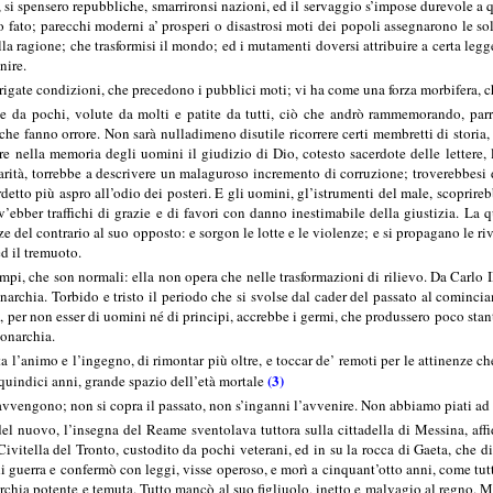
 si spensero repubbliche, smarrironsi nazioni, ed il servaggio s’impose durevole a q
o fato; parecchi moderni a’ prosperi o disastrosi moti dei popoli assegnarono le so
ella ragione; che trasformisi il mondo; ed i mutamenti doversi attribuire a certa legge
nire.
igate condizioni, che precedono i pubblici moti; vi ha come una forza morbifera, che
te da pochi, volute da molti e patite da tutti, ciò che andrò rammemorando, parr
, che fanno orrore. Non sarà nulladimeno disutile ricorrere certi membretti di stor
pare nella memoria degli uomini il giudizio di Dio, cotesto sacerdote delle lettere, 
rità, torrebbe a descrivere un malaguroso incremento di corruzione; troverebbesi d
tto più aspro all’odio dei posteri. E gli uomini, gl’istrumenti del male, scoprirebbe p
i v’ebber traffichi di grazie e di favori con danno inestimabile della giustizia. 
e del contrario al suo opposto: e sorgon le lotte e le violenze; e si propagano le ri
d il tremuoto.
empi, che son normali: ella non opera che nelle trasformazioni di rilievo. Da Carlo 
archia. Torbido e tristo il periodo che si svolse dal cader del passato al comincia
, per non esser di uomini né di principi, accrebbe i germi, che produssero poco stan
Monarchia.
 l’animo e l’ingegno, di rimontar più oltre, e toccar de’ remoti per le attinenze ch
(3)
quindici anni, grande spazio dell’età mortale
vvengono; non si copra il passato, non s’inganni l’avvenire. Non abbiamo piati ad a
el nuovo, l’insegna del Reame sventolava tuttora sulla cittadella di Messina, affi
Civitella del Tronto, custodito da pochi veterani, ed in su la rocca di Gaeta, che 
i guerra e confermò con leggi, visse operoso, e morì a cinquant’otto anni, come tutt
narchia potente e temuta. Tutto mancò al suo figliuolo, inetto e malvagio al regno. 