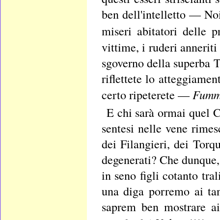
ben dell'intelletto — No
miseri abitatori delle
p
vittime, i ruderi annerit
sgoverno della superba 
riflettete lo atteggiamen
Fummo
certo ripeterete —
E chi sarà ormai quel C
sentesi nelle vene rimes
dei Filangieri, dei Torq
degenerati? Che dunque, 
in seno figli cotanto tr
una diga porremo ai ta
saprem ben mostrare ai