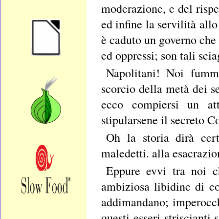
moderazione, e del rispe
ed infine la servilità al
è caduto un governo che 
ed oppressi; son tali scia
Napolitani! Noi fummo
scorcio della metà dei s
ecco compiersi un att
stipularsene il secreto Co
Oh la storia dirà cert
maledetti. alla esacrazio
Eppure evvi tra noi c
ambiziosa libidine di co
addimandano; imperocch
questi esseri strisciant