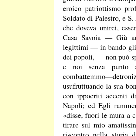
eroico patriottismo pro
Soldato di Palestro, e 
che doveva unirci, esse
Casa Savoia — Giù adu
legittimi — in bando gli
dei popoli, — non può spo
e noi senza punto 
combattemmo—detronizza
usufruttuando la sua bon
con ippocriti accenti 
Napoli; ed Egli rammen
«disse, fuori le mura a
tirare sul mio amatiss
riscontro nella storia