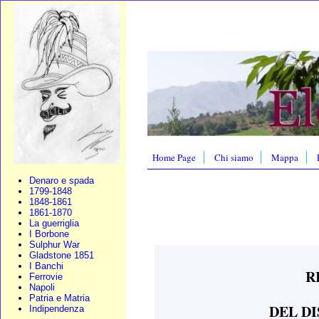
Home Page
Chi siamo
Mappa
Denaro e spada
1799-1848
1848-1861
1861-1870
La guerriglia
I Borbone
Sulphur War
Gladstone 1851
I Banchi
R
Ferrovie
Napoli
Patria e Matria
DEL D
Indipendenza