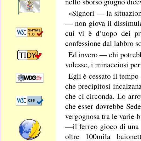
nello sborso giugno dice
«Signori — la situazion
— non giova il dissimula
cui vi è d’uopo dei pr
confessione dal labbro sor
Ed invero — chi potrebb
volesse, i minacciosi per
Egli è cessato il tempo
che precipitosi incalzan
che ci circonda. Lo arro
che esser dovrebbe Sede
vergognosa tra le varie 
—il ferreo gioco di una 
oltre 100mila baionet