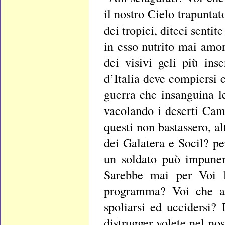
il nostro Cielo trapuntat
dei tropici, diteci sentit
in esso nutrito mai amor
dei visivi geli più ins
d’Italia deve compiersi 
guerra che insanguina le
vacolando i deserti Camp
questi non bastassero, al
dei Galatera e Socil? pe
un soldato può impunem
Sarebbe mai per Voi l
programma? Voi che ave
spoliarsi ed uccidersi?
distrugger volete nel no