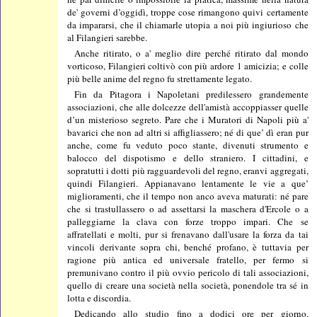
de' governi d’oggidì, troppe cose rimangono quivi certamente
da impararsi, che il chiamarle utopia a noi più ingiurioso che
al Filangieri sarebbe.
Anche ritirato, o a' meglio dire perché ritirato dal mondo
vorticoso, Filangieri coltivò con più ardore 1 amicizia; e colle
più belle anime del regno fu strettamente legato.
Fin da Pitagora i Napoletani predilessero grandemente
associazioni, che alle dolcezze dell'amistà accoppiasser quelle
d’un misterioso segreto. Pare che i Muratori di Napoli più a'
bavarici che non ad altri si affigliassero; né di que’ dì eran pur
anche, come fu veduto poco stante, divenuti strumento e
balocco del dispotismo e dello straniero. I cittadini, e
sopratutti i dotti più ragguardevoli del regno, eranvi aggregati,
quindi Filangieri. Appianavano lentamente le vie a que’
miglioramenti, che il tempo non anco aveva maturati: né pare
che si trastullassero o ad assettarsi la maschera d'Ercole o a
palleggiarne la clava con forze troppo impari. Che se
affratellati e molti, pur si frenavano dall'usare la forza da tai
vincoli derivante sopra chi, benché profano, è tuttavia per
ragione più antica ed universale fratello, per fermo si
premunivano contro il più ovvio pericolo di tali associazioni,
quello di creare una società nella società, ponendole tra sé in
lotta e discordia.
Dedicando allo studio fino a dodici ore per giorno,