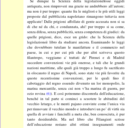
Se dunque la Scienza della legislazionefosse oggidì
antiquata, non rimproveri ma grazie ne andrebbero all’autore;
ma non è pur troppo: quante fra le migliori e le più utili leggi
proposte dal pubblicista napoletano rimangono tuttavia non
applicate! Dalle prigioni affollate di gente accusata non si sa
di che né da chi, e condannata, ahi! pur troppo si sa come,
senza difesa, senza pubblicità, senza competenza di giudici: da
quelle prigioni, dico, esce un grido: che la Scienza della
legislazioneè libro da studiarsi ancora. Esaminando le leggi
che dovrebbero tutelare le manifatture e il commercio nel
paese, in cui e per cui più che per altri scriveva questo
filantropo, veggiamo a' trattati de' Pirenei e di Madrid
succedere convenzioni vie più onerose, e tali che le grandi
nazioni marittime, alle quali già troppo a lungo fu sacrificato
in olocausto il regno di Napoli, sono state vie più favorite da
queste recentissime convenzioni, per le quali fino il
cabotaggio del regno essendo divenuto un lor monopolio, la
marina mercantile, senza cui non v’ha marina di guerra, per
ozio rovina
(6)
). E così potremmo discorrerla dell'educazione,
benché in tal parte si cominci a scuotere le abitudini del
vecchio letargo, e le menti pajano convinte come l’unica via
per rinnovare il vecchio mondo e introdurvi un po’ di virtù sia
quella di avviare i fanciulli a meta che, ben conosciuta, è pur
tanto desiderabile. Ma nel libro che Filangieri scrisse
dell’educazione restano altri ottimi insegnamenti onde