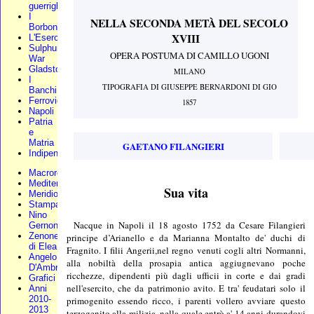
guerriglia
I
NELLA SECONDA METÀ DEL SECOLO
Borbone
XVIII
L'Esercito
Sulphur
OPERA POSTUMA DI CAMILLO UGONI
War
Gladstone
MILANO
I
TIPOGRAFIA DI GIUSEPPE BERNARDONI DI GIO
Banchi
Ferrovie
1857
Napoli
Patria
e
Matria
GAETANO FILANGIERI
Indipendenza
Macroregione
Mediterraneo
Sua vita
Meridionali
Stampa
Nino
Nacque in Napoli il 18 agosto 1752 da Cesare Filangieri
Gernone
Zenone
principe d’Arianello e da Marianna Montalto de' duchi di
di Elea
Fragnito. I filii Angerii,nel regno venuti cogli altri Normanni,
Angelo
alla nobiltà della prosapia antica aggiugnevano poche
D'Ambra
ricchezze, dipendenti più dagli ufficii in corte e dai gradi
Grafici
nell'esercito, che da patrimonio avito. E tra' feudatari solo il
Anni
2010-
primogenito essendo ricco, i parenti vollero avviare questo
2013
terzogenito alla milizia, nella quale entrò a' 14 anni durandovi