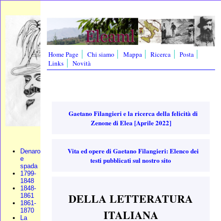
Home Page
Chi siamo
Mappa
Ricerca
Posta
Links
Novità
Gaetano Filangieri e la ricerca della felicità di
Zenone di Elea [Aprile 2022]
Vita ed opere di Gaetano Filangieri: Elenco dei
Denaro
e
testi pubblicati sul nostro sito
spada
1799-
1848
1848-
DELLA LETTERATURA
1861
1861-
1870
ITALIANA
La