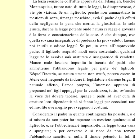
La terza esenzione coll’altre approvata dal Filangieri, benché
Montesquieu, tutore nato di tutte le leggi, la disapprovasse, è
vie più viziosa. Se un figliuolo, perché non ammaestrato in
mestiero di sorta, rimanga meschino, avrà il padre dagli effetti
della negligenza la pena che merita, la giustissima, la sola
giusta, dacché la legge potente onde natura ci regge e governa
è la forza e concatenazione delle cose. A che dunque, ove
quella sovrana insegnatrice di prudenza ha provveduto, faremo
noi inutili e odiose leggi? Se poi, in onta all’improvvido
padre, il figliuolo acquistò modi onde sostentarlo, qualsiasi
legge ne lo assolva sarà snaturata e insegnatrice di vendetta.
Manco male lasciare impunita la incuria de' padri, che
ammetterne l’abbandono legale per parte de' figliuoli.
Néquell’incuria, se natura umana non mutò, poteva essere in
Atene così frequente da indurre il legislatore a darsene briga. Il
naturale affetto, l’amor proprio, l’interesse appunto di
prepararsi ne’ figli appoggi per la vecchiezza, tutto, ov’anche
la voce del dovere tacesse, spinge i padri ad aver cura di
creature loro dipendenti: né si fanno leggi per eccezioni rare
ed insolite ove meglio provveggono i costumi.
Considerato il padre in quante contingenze ha possibili, o è
sì misero da non poter far imparare un mestiere qualunque al
figliuolo, e, se l’obbedienza è impossibile, la legge torna vana
e spregiata; o per converso è sì ricco da non temere
l’abbandono sancito, e, nulla il timore potendo in lui, il