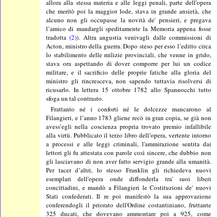
allora alla stessa materia e alle leggi penali, parte dell'opera
che meritò poi la maggior lode, stava in grande ansietà, che
alcuno non gli occupasse la novità de' pensieri, e pregava
l’amico di mandargli speditamente la Memoria appena fosse
tradotta
(2)
). Altra angustia venivagli dalle commissioni di
Acton, ministro della guerra. Dopo steso per esso l’editto circa
lo stabilimento delle milizie provinciali, che venne in grido,
stava ora aspettando di dover comporre per lui un codice
militare, e il sacrificio delle proprie fatiche alla gloria del
ministro gli rincresceva, non sapendo tuttavia risolversi di
ricusarlo. In lettera 15 ottobre 1782 allo Spannocchi tutto
sfoga un tal contrasto.
Frattanto né i conforti né le dolcezze mancarono al
Filangieri, e l’anno 1783 gliene recò in gran copia, se già non
avess’egli nella coscienza propria trovato premio infallibile
alla virtù. Pubblicato il terzo libro dell’opera, vertente intorno
a processi e alle leggi criminali, l'ammirazione sentita dai
lettori gli fu attestata con parole così sincere, che dubbio non
gli lasciavano di non aver fatto servigio grande alla umanità.
Per tacer d’altri, lo stesso Franklin gli richiedeva nuovi
esemplari dell'opera onde diffonderla tra' suoi liberi
concittadini, e mandò a Filangieri le Costituzioni de' nuovi
Stati confederati. Il re poi manifestò la sua approvazione
conferendogli il priorato dell'Ordine costantiniano, fruttante
325 ducati, che dovevano ammontare poi a 925, come