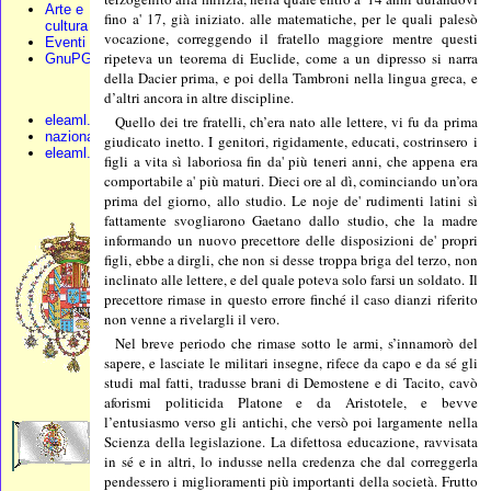
Arte e
fino a' 17, già iniziato. alle matematiche, per le quali palesò
cultura
vocazione, correggendo il fratello maggiore mentre questi
Eventi
ripeteva un teorema di Euclide, come a un dipresso si narra
GnuPG
della Dacier prima, e poi della Tambroni nella lingua greca, e
d’altri ancora in altre discipline.
Quello dei tre fratelli, ch’era nato alle lettere, vi fu da prima
eleaml.org
nazionali.org
giudicato inetto. I genitori, rigidamente, educati, costrinsero i
eleaml.altervista
figli a vita sì laboriosa fin da' più teneri anni, che appena era
comportabile a' più maturi. Dieci ore al dì, cominciando un’ora
prima del giorno, allo studio. Le noje de' rudimenti latini sì
fattamente svogliarono Gaetano dallo studio, che la madre
informando un nuovo precettore delle disposizioni de' propri
figli, ebbe a dirgli, che non si desse troppa briga del terzo, non
inclinato alle lettere, e del quale poteva solo farsi un soldato. Il
precettore rimase in questo errore finché il caso dianzi riferito
non venne a rivelargli il vero.
Nel breve periodo che rimase sotto le armi, s’innamorò del
sapere, e lasciate le militari insegne, rifece da capo e da sé gli
studi mal fatti, tradusse brani di Demostene e di Tacito, cavò
aforismi politicida Platone e da Aristotele, e bevve
l’entusiasmo verso gli antichi, che versò poi largamente nella
Scienza della legislazione. La difettosa educazione, ravvisata
in sé e in altri, lo indusse nella credenza che dal correggerla
pendessero i miglioramenti più importanti della società. Frutto