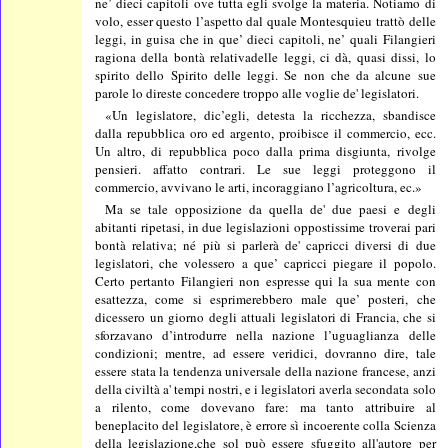
ne’ dieci capitoli ove tutta egli svolge la materia. Notiamo di
volo, esser questo l’aspetto dal quale Montesquieu trattò delle
leggi, in guisa che in que’ dieci capitoli, ne’ quali Filangieri
ragiona della bontà relativadelle leggi, ci dà, quasi dissi, lo
spirito dello Spirito delle leggi. Se non che da alcune sue
parole lo direste concedere troppo alle voglie de' legislatori.
«Un legislatore, dic’egli, detesta la ricchezza, sbandisce
dalla repubblica oro ed argento, proibisce il commercio, ecc.
Un altro, di repubblica poco dalla prima disgiunta, rivolge
pensieri. affatto contrari. Le sue leggi proteggono il
commercio, avvivano le arti, incoraggiano l’agricoltura, ec.»
Ma se tale opposizione da quella de' due paesi e degli
abitanti ripetasi, in due legislazioni oppostissime troverai pari
bontà relativa; né più si parlerà de' capricci diversi di due
legislatori, che volessero a que’ capricci piegare il popolo.
Certo pertanto Filangieri non espresse qui la sua mente con
esattezza, come si esprimerebbero male que’ posteri, che
dicessero un giorno degli attuali legislatori di Francia, che si
sforzavano d’introdurre nella nazione l’uguaglianza delle
condizioni; mentre, ad essere veridici, dovranno dire, tale
essere stata la tendenza universale della nazione francese, anzi
della civiltà a' tempi nostri, e i legislatori averla secondata solo
a rilento, come dovevano fare: ma tanto attribuire al
beneplacito del legislatore, è errore sì incoerente colla Scienza
della legislazione,che sol può essere sfuggito all'autore per