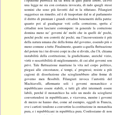
l’opinione pubblica ha tal forza in quel paese libero, ch’ove
una legge ne sia con costanza invocata, di rado quegli stessi
uomini che sono più favoriti dal re la rifiutano. Filangieri
suggerisce un rimedio, ed è di trasportare dal re al parlamento
il diritto di premiare i grandi cittadini benemeriti della patria:
quanto poi al guadagnar voti colla corruzione, spetta a'
cittadini non lasciarsi corrompere: in generale la corruzione
domina meno ne’ governi de' molti che in quelli de' pochi,
perché pochi son corrotti da' pochi; ma l’inconveniente è più
della natura umana che della forma del governo, essendo più o
meno comune a tutte. Finalmente, quanto a quella fluttuazione
del potere tra i tre diversi corpi in che si divide, che l’A. chiama
instabilità della costituzione, la giudichiamo, anziché vizio,
virtù o suscettibilità di miglioramento, di cui altri governi son
privi. Tale fluttuazione mantiene la vita nel corpo politico,
piegasi alle circostanze, a' tempi, a' progressi; resiste a più
cagioni di dissoluzione che scioglierebbero altre forme di
governo men flessibili. Filangieri invoca l’autorità del
Machiavelli, affermante soli i governi monarchico e
repubblicano essere stabili, e tutti gli altri intermedi essere
labili, perché il monarchico ha solo un modo da sciogliersi
convertendosi in repubblicano, e viceversa, mentre i governi
di mezzo ne hanno due, come ad esempio, oggidì in Francia,
ove i cartisti tendono a convertire la costituzione in monarchia
pura, e i repubblicani in repubblica pura. Confessiamo di non