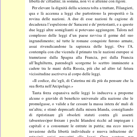
libertà de' cittadini; in somma, non vi si attenne con rigore.
Per elevare la dignità della scienza tolta a trattare, Filangieri,
qua e là accenna a leggi che partorirono la prosperità o la
rovina delle nazioni. A due di esse nazioni fu cagione di
decadenza l’espulsione de' Saraceni e de' protestanti, e a queste
due leggi altre somiglianti si potevano aggiungere. Talora nel
complesso delle leggi d’un paese ravvisa il germe del suo
ingrandimento; né tutte le romane conquiste furono armate,
assai rivendicandone la sapienza delle leggi. Ove l’A.
contempla con che vicenda il primato tra le nazioni europee si
tramutasse dalla Spagna alla Francia, poi dalla Francia
all’Inghilterra, parendogli scorgerne lo scettro imminente a
cadere tra le mani della Russia, più che ad altro tal futura
vicissitudine ascriveva al corpo delle leggi.
«Il codice, dic’egli, di Caterina mi dà più da pensare che la
sua flotta nell'Arcipelago.»
Tanta forza espansiva nelle leggi lo induceva a proporne
alcune o gravide di beneficio universale alla nazione che le
promulgasse, o valide a far cessare la massa intera de' mali di
un’altra; e stimò deprecarli dalla misera Irlanda, consigliando
di ripristinare gli obsoleti statuti contra gli assenti
(absentees)per forzare i pochi Irlandesi ricchi ad impiegare i
capitali e a consumare le entrate in patria; ma ecco nuova
invasione della libertà individuale e nuova infrazione de'
principii unici prescritti alle leggi. Gran ventura per