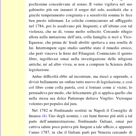
pochissime concedevane al sonno. Il verno vigilava nel suo
gabinetto più ore innanzi il sorger del sole, assiduità che a
gracile temperamento congiunta e a sensitività somma lo fece
ben presto infermare. Le coliche cominciarono ad affliggerlo
nel 1784, poi lo assalivano più frequenti, e all’ultimo con tal
violenza, che ne di, venne molto sollecito. Cercando rifugio
allora nella mutazione dell’aria, colla famiglia si recò a Vico-
Equense, che prima de' feudi aboliti spettava a una sorella di
lui. Interrompere ogni studio sarebbe stato il rimedio eroico,
che però vinceva le forze del Filangieri. Cominciato il quinto
libro, ingolfavasi ornai nella investigazione delle religioni
antiche, né ad altro vivea, se non a compiere la Scienza della
legislazione.
Ardue difficoltà ebbe ad incontrare, ma riuscì a superarle, e
divisò bellamente un ordine tutto nuovo di legislazione, e così
col libro come colla parola, così a' lontani come a' vicini, lo
persuadeva per modo, che felicemente gli si applica quello che
nella stessa sua dolce Partenope dettava Virgilio: Victorque
volentes per populos dal jura.
Nel 1782 re Ferdinando sostituì in Napoli il Consiglio di
finanza
(4)
. Uno degli uomini, i cui lumi furono più utili a tal
parte dell’amministrazione, Ferdinando Galiani, ornai per
cattiva salute poco poteva più fungere a tale ufficio, e appunto
l’anno 1787, in che il Galiani partì per Venezia cercando di