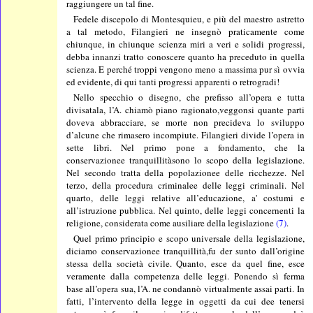
raggiungere un tal fine.
Fedele discepolo di Montesquieu, e più del maestro astretto
a tal metodo, Filangieri ne insegnò praticamente come
chiunque, in chiunque scienza miri a veri e solidi progressi,
debba innanzi tratto conoscere quanto ha preceduto in quella
scienza. E perché troppi vengono meno a massima pur sì ovvia
ed evidente, di qui tanti progressi apparenti o retrogradi!
Nello specchio o disegno, che prefisso all’opera e tutta
divisatala, l’A. chiamò piano ragionato,veggonsi quante parti
doveva abbracciare, se morte non precideva lo sviluppo
d’alcune che rimasero incompiute. Filangieri divide l’opera in
sette libri. Nel primo pone a fondamento, che la
conservazionee tranquillitàsono lo scopo della legislazione.
Nel secondo tratta della popolazionee delle ricchezze. Nel
terzo, della procedura criminalee delle leggi criminali. Nel
quarto, delle leggi relative all’educazione, a' costumi e
all’istruzione pubblica. Nel quinto, delle leggi concernenti la
religione, considerata come ausiliare della legislazione
(7)
.
Quel primo principio e scopo universale della legislazione,
diciamo conservazionee tranquillità,fu der sunto dall’origine
stessa della società civile. Quanto, esce da quel fine, esce
veramente dalla competenza delle leggi. Ponendo sì ferma
base all’opera sua, l’A. ne condannò virtualmente assai parti. In
fatti, l’intervento della legge in oggetti da cui dee tenersi