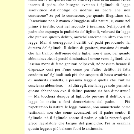
incerto il padre, che bisogno avranno i figliuoli di legge
assolvitrice dall’obbligo di nodrire un padre che non
conoscono? Se poi lo conoscono, per quanto illegittimo sia,
l’esenzione non è manco oltraggiosa alla natura, e, come nel
primo è inutile, così nel secondo è inumana. Nell'ipotesi di
padre che esponga la pudicizia de' figliuoli, volevasi far legge
che punisse questo delitto, anziché sancirne un altro con una
legge. Mal si correggono i delitti de' padri provocando la.
durezza de' figliuoli. Il delitto di genitori, massime di madri,
che fan traffico dell'onore delle figlie, non è raro, per quanto
abbominevole, né perciò diminuisce l’orrore verso figliuoli che
lascino morir di fame genitori colpevoli, né possiam frenare il
disprezzo così per l’uno come per l’altro delitto. Sì fatta
condotta ne’ figliuoli sarà più che sospetta di bassa avarizia e
di snaturata crudeltà, e pessima legge è quella che l’intima
coscienza abborrisce. — Si dirà egli, che la legge solo permette
questo abbandono ove il delitto paterno sia ben dimostrato?
— Ma toccherà dunque al figliuolo provare il delitto, e la
legge lo invita a farsi denunziatore del padre. — Più
rispettarono la natura le leggi romane, non ammettendo come
testimoni, non che come accusatori, né il padre contro il
figliuolo, né il figliuolo contro il padre, e più la rispettò quel
greco legislatore che tacque del parricidio. Più si esamina
questa legge, e più balzano fuori le antinomie.