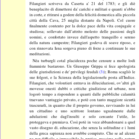
Filangieri scriveva da Caserta a' 21 del 1783; e gli diè
beneplacito di dimettersi da' carichi e militari e quanti n’ebbe
in corte, e ritirarsi a godere della felicità domestica alla piccola
città della Cava, 25 miglia distante da Napoli. Col cuore
finalmente contento per la dolce pace della vita conjugale e
studiosa; sollevato dall’attrito molesto delle passioni degli
uomini, e confortato invece dall'aspetto tranquillo e sereno
della natura campestre; Filangieri godeva di soave riposo, e
con rinnovata Iena sorgeva pieno di forze a continuare le sue
meditazioni.
Néa turbargli cotal placidezza poche censure a molte lodi
frammiste bastarono. Un Giuseppe Grippa si fece apologista
delle giurisdizioni e de' privilegi feudali
(3)
); Roma scagliò le
sue folgori, e la Scienza della legislazionefu posta all'Indice.
Filangieri, che volontieri entrava in dilucidazioni, ov’altri gli
movesse onesti dubbi o critiche giudiziose ed urbane, non
logorò tempo a rispondere a quanti dalle pubbliche calamità
traevano vantaggio privato, e potè con tanto maggiore sicurtà
trascurarli, in quanto che il proprio governo, ravvisando in lui
un cittadino e uno scrittore lontano ugualmente dalle
adulazioni che dagl'insulti e solo cercante l’utile, lo
proteggeva e premiava. Così potè in vece abbandonarsi a quel
vasto disegno di. educazione, che senza la solitudine e i lumi
della greca sapienza non avrebbe compiuto. Che se ad alcuni
ne par difficile o impossibile la pratica, massime nella natura