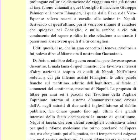
prolungare coll'aria e distrazione de' viaggi una vita già ridotta
al fine, furono chiamati a quel Consiglio il marchese Giuseppe
Palmieri e il nostro Filangieri, il quale dalla Cava e da Vico-
Equense soleva recarsi a cavallo alle sedute in Napoli.
Scrivendo di quest'ultimo, pur si vorrebbe ritrarne il carattere
che spiegava nel Consiglio, e nulla sarebbe a ciò più
conducente del sapere e ridire in che relazione o contrasto i
pareri suoi fossero con quelli d’altri consiglieri.
Uditi questi, il re, che in gran concetto il teneva, rivoltosi a
lui, soleva dire: «Udiamo ora il nostro don Gaetanino.»
Da Acton, ministro della guerra emarina, pare dovesse spesso
dissentire. E mala fama di quel ministro, che favoriva interessi
d’altre nazioni a scapito di quelli di Napoli. Nell’ultima
seduta, a cui già infermo assisté Filangieri, fè udire parole
franche sul marittimo arbitrio dell’Inghilterra, sì fatale a'
commerci del continente, massime di Napoli. La proposta di
fittare per anni sei i pascoli del Tavoliere della Puglia,e
l’opinione intorno al sistema d’ammortizzazione emessa
dall’A. negli estratti di due scritti inglesi intorno al debito
pubblico, fan chiaro quanto fino agli ultimi dì i grandi
interessi dello Stato occupassero la mente di quest’uomo.
Néqui si taccia, che con alcuni consiglieri contrastava talora
per quelle riforme medesime che primo proclamò nell’opera
sua, ma che giunto poi alla pratica, tanti temperamenti esigeva
che ne diveniva meticoloso. Quanto Filangieri era audace nel