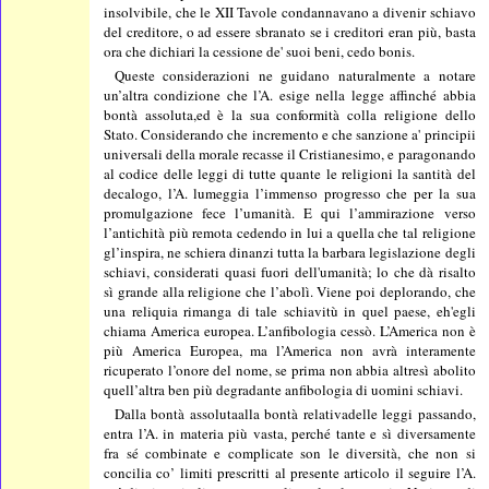
insolvibile, che le XII Tavole condannavano a divenir schiavo
del creditore, o ad essere sbranato se i creditori eran più, basta
ora che dichiari la cessione de' suoi beni, cedo bonis.
Queste considerazioni ne guidano naturalmente a notare
un’altra condizione che l’A. esige nella legge affinché abbia
bontà assoluta,ed è la sua conformità colla religione dello
Stato. Considerando che incremento e che sanzione a' principii
universali della morale recasse il Cristianesimo, e paragonando
al codice delle leggi di tutte quante le religioni la santità del
decalogo, l’A. lumeggia l’immenso progresso che per la sua
promulgazione fece l’umanità. E qui l’ammirazione verso
l’antichità più remota cedendo in lui a quella che tal religione
gl’inspira, ne schiera dinanzi tutta la barbara legislazione degli
schiavi, considerati quasi fuori dell'umanità; lo che dà risalto
sì grande alla religione che l’abolì. Viene poi deplorando, che
una reliquia rimanga di tale schiavitù in quel paese, eh'egli
chiama America europea. L’anfibologia cessò. L’America non è
più America Europea, ma l’America non avrà interamente
ricuperato l’onore del nome, se prima non abbia altresì abolito
quell’altra ben più degradante anfibologia di uomini schiavi.
Dalla bontà assolutaalla bontà relativadelle leggi passando,
entra l’A. in materia più vasta, perché tante e sì diversamente
fra sé combinate e complicate son le diversità, che non si
concilia co’ limiti prescritti al presente articolo il seguire l’A.