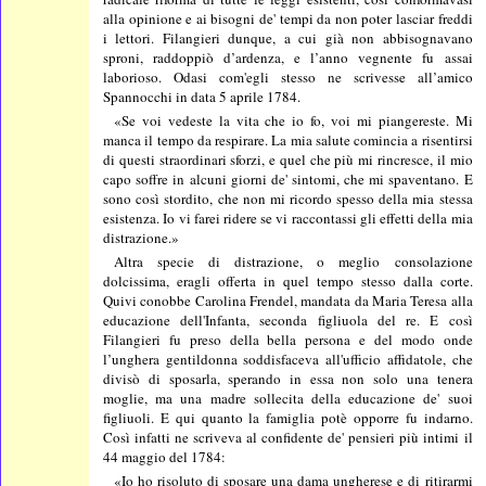
alla opinione e ai bisogni de' tempi da non poter lasciar freddi
i lettori. Filangieri dunque, a cui già non abbisognavano
sproni, raddoppiò d’ardenza, e l’anno vegnente fu assai
laborioso. Odasi com'egli stesso ne scrivesse all’amico
Spannocchi in data 5 aprile 1784.
«Se voi vedeste la vita che io fo, voi mi piangereste. Mi
manca il tempo da respirare. La mia salute comincia a risentirsi
di questi straordinari sforzi, e quel che più mi rincresce, il mio
capo soffre in alcuni giorni de' sintomi, che mi spaventano. E
sono così stordito, che non mi ricordo spesso della mia stessa
esistenza. Io vi farei ridere se vi raccontassi gli effetti della mia
distrazione.»
Altra specie di distrazione, o meglio consolazione
dolcissima, eragli offerta in quel tempo stesso dalla corte.
Quivi conobbe Carolina Frendel, mandata da Maria Teresa alla
educazione dell'Infanta, seconda figliuola del re. E così
Filangieri fu preso della bella persona e del modo onde
l’unghera gentildonna soddisfaceva all'ufficio affidatole, che
divisò di sposarla, sperando in essa non solo una tenera
moglie, ma una madre sollecita della educazione de' suoi
figliuoli. E qui quanto la famiglia potè opporre fu indarno.
Così infatti ne scriveva al confidente de' pensieri più intimi il
44 maggio del 1784:
«Io ho risoluto di sposare una dama ungherese e di ritirarmi