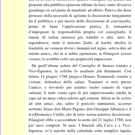
proporre alla pubblica opinione riforme da farsi, tanto diveniva
guardingo in sul punto di mandarle ad effetto. Pareva che fosse
persuaso della necessità di agitarne la discussione lungamente
fra il pubblico, e per mezzo della discussione di convincerlo,
prima di farne l’applicazione pratica. E, trattandosi
d’impegnare la responsabilità propria col consigliarla, il
timore di ledere interessi già stabiliti o altri, tutto Io
ingombrava; onde il ministro Zurlo, al lorché, abolita la
feudalità, ne vennero divisi i demanii nel regno, soleva dire ad
intimo amico, che in sì ardite operazioni, se Filangieri avesse
vissuto, lo avrebbe colle sue perplessità impacciato.
Da quell’ultima seduta del Consiglio di finanza tornato a
Vico-Equense, le coliche lo assalsero più fieramente. Con
lettera 14 giugno 1788 pregava Donato Tommasidi venirlo a
visitare, dolendosi della salute. Tommasi si recò presso
l’amico, e trovatolo per assiduo studio esausto di vigor
salutare, il male venne ogni dì più imperversando, talché in
capo ad un mese videsi ridotto agli estremi. Allora ne fu scritto
ad altri amici, che, udito il pericolo imminente, accorser
notturni. Erano don Mario Pagano, don Giuseppe Albanese e il
d.(r)Domenico Cirillo, che di tutto scrisse patetica descrizione.
Filangieri ebbe a soccombere la notte del 21 luglio 1788, non
per anco compiuti 36 anni. I funerali alla Cava e a Vico-
Equense, ov’è sepolto nella cattedrale sotto semplice lapida,