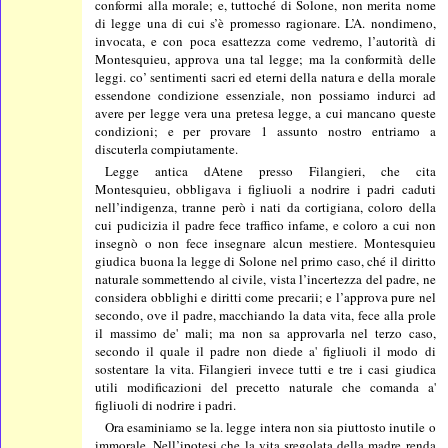
conformi alla morale; e, tuttoché di Solone, non merita nome
di legge una di cui s’è promesso ragionare. L’A. nondimeno,
invocata, e con poca esattezza come vedremo, l’autorità di
Montesquieu, approva una tal legge; ma la conformità delle
leggi. co’ sentimenti sacri ed eterni della natura e della morale
essendone condizione essenziale, non possiamo indurci ad
avere per legge vera una pretesa legge, a cui mancano queste
condizioni; e per provare 1 assunto nostro entriamo a
discuterla compiutamente.
Legge antica dAtene presso Filangieri, che cita
Montesquieu, obbligava i figliuoli a nodrire i padri caduti
nell’indigenza, tranne però i nati da cortigiana, coloro della
cui pudicizia il padre fece traffico infame, e coloro a cui non
insegnò o non fece insegnare alcun mestiere. Montesquieu
giudica buona la legge di Solone nel primo caso, ché il diritto
naturale sommettendo al civile, vista l’incertezza del padre, ne
considera obblighi e diritti come precarii; e l’approva pure nel
secondo, ove il padre, macchiando la data vita, fece alla prole
il massimo de' mali; ma non sa approvarla nel terzo caso,
secondo il quale il padre non diede a' figliuoli il modo di
sostentare la vita. Filangieri invece tutti e tre i casi giudica
utili modificazioni del precetto naturale che comanda a'
figliuoli di nodrire i padri.
Ora esaminiamo se la. legge intera non sia piuttosto inutile o
immorale. Nell’ipotesi che la vita sregolata della madre renda