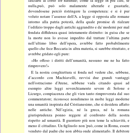
lasciarsi al corso lor naturale; come la legge in più casi, se
nulla,può, può solo malamente alterarle e guastarle,
dovendosene perciò ristringere la competenza: e si è pur
voluto notare l’assenso dell’A. a legge sì opposta alle romane
intorno alla patria potestà, della quale promise di rialzare
l’edifizio troppo dagli antichi aggrandito e da' moderni per mal
fondata diffidenza quasi interamente distrutto: in guisa che se
la morte non lo avesse impedito dal trattare l’ultima parte
nell’ultimo libro dell’opera, avrebbe fatto probabilmente
quello che fece Beccaria in altra materia, si sarebbe ritrattato, e
avrebbe gridato egli pure:
«Ho offeso i diritti dell’umanità, nessuno me ne ha fatto
rimprovero!»
E la nostra conghiettura si fonda nel vedere che, sebbene,
d’accordo con Machiavelli, ravvisi due grandi vantaggi
nell'ostracismo d’Atene, sebbene vada citando quasi ad
esempio altre leggi soverchiamente severe di Solone e
Licurgo, compiacenza che gli vien tanto rimproverata dal suo
commentatore; riconosce nondimeno in molte leggi moderne
una umanità inspirata dal Cristianesimo, che si desidera affatto
nelle antiche. Nél’egizia, né la greca, né la romana
giurisprudenza ponno reggere al confronto della nostra
rispetto ad umanità. Il guerriero più non teme la schiavitù, e
meno il cittadino. Un figliuolo non 'può, come in Roma, essere
venduto dal padre che non abbia onde alimentarlo. Il debitore