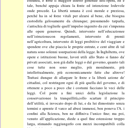
estranea, è forse il maggior difetto generale dell’opera, ed è
tale, benché appaja chiara la fonte ed intenzione lodevole
onde procede. La libertà umana è così morale e preziosa,
perché ha in sé forze vitali per alzarsi al bene, che bisogna
custodirla gelosamente da chiunque; presumendo tarparla,
s’arrischia di toglierle quell’impulso ingenito da cui s’impenna
alle opere generose. Quindi, intervento nell’educazionee
nell’istruzionecon regolamenti, intervento di premii
nell’agricoltura, intervento di leggi proibitive del viaggiare e
spendere ove che piaccia le proprie entrate, e cent altre di tal
natura sono solenni usurpazioni della legge. In Inghilterra, ove
opere e istituzioni buone, lavori utili allo Stato si fanno da'
privati associati, non già dalle leggi o dal governo, quanto tali
cose tutte non sono meglio, più moralmente, più
intellettualmente, più economicamente fatte che altrove!
Trattasi dunque di allargare le forze e la liberà azione de'
cittadini, col restringere ogni dì più quella del governo, e di
ottenere a poco a poco che i costumi facciano le veci delle
leggi. Col porre a fini unici della legislazione la
conservazionee la tranquillità,collo scartare il principio
dell’utilità, sì invocato dopo di lui, e da lui dimostrato senza
termini e aprente il varco ad abusi immensi, ben poneva l’A. i
confini alla Scienza, ben ne diffiniva l’unico fine; ma poi,
venuto all’applicazione, diede a quel fine estensione troppo
larga, stimando raggiungerlo con mezzi incompatibili colla