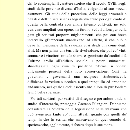
chi lo contempla, il carattere storico che il secolo XVIII, negli
studi delle province diverse d’Italia, volgendo al suo mezzo,
assumeva, Gli studi della procedura, delle leggi criminali e
penali e dell’intiera scienza legislativa erano per ogni canto di
questa bella contrada con amore intenso coltivati, né solo
venivano ampliati con opere, ma furono veduti allora per bella
gara gli scrittori proporre miglioramenti, che poi con breve
intervallo gl’imperanti mandavano ad effetto, il che può e
deve far presumere della saviezza così degli uni come degli
altri. Ma non prima una terribile rivoluzione, che poi co’ vinti
sommerse i vincitori, rotte le sbarre, e sgominato da' cardini diè
l’ultimo crollo all'edifizio sociale; i poteri minacciati,
sbandeggiata ogni cura di pacifiche riforme, si videro
unicamente pensosi della loro conservazione. Così tra
governati e governanti una reciproca strabocchevole
diffidenza fu veduta succedere a quel tranquillo ed armonico
andamento, nel quale i cieli assentivano allora di pur fondare
le più belle speranze.
Fra tali scrittori, per vastità di disegno e per ardore onde si
studiò d’incarnarlo, primeggia Gaetano Filangieri. Dobbiamo
considerare la Scienza della legislazione nelle relazioni che
può avere non tanto co’ lumi attuali, quanto con quelli de'
tempi in che fu scritta, che mancavano di quel cumulo di
sperienzeche, agglomerate, si fecero dopo la sua morte.