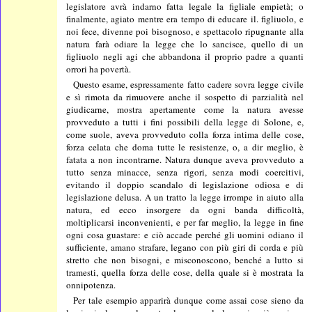
legislatore avrà indarno fatta legale la figliale empietà; o
finalmente, agiato mentre era tempo di educare il. figliuolo, e
noi fece, divenne poi bisognoso, e spettacolo ripugnante alla
natura farà odiare la legge che lo sancisce, quello di un
figliuolo negli agi che abbandona il proprio padre a quanti
orrori ha povertà.
Questo esame, espressamente fatto cadere sovra legge civile
e sì rimota da rimuovere anche il sospetto di parzialità nel
giudicarne, mostra apertamente come la natura avesse
provveduto a tutti i fini possibili della legge di Solone, e,
come suole, aveva provveduto colla forza intima delle cose,
forza celata che doma tutte le resistenze, o, a dir meglio, è
fatata a non incontrarne. Natura dunque aveva provveduto a
tutto senza minacce, senza rigori, senza modi coercitivi,
evitando il doppio scandalo di legislazione odiosa e di
legislazione delusa. A un tratto la legge irrompe in aiuto alla
natura, ed ecco insorgere da ogni banda difficoltà,
moltiplicarsi inconvenienti, e per far meglio, la legge in fine
ogni cosa guastare: e ciò accade perché gli uomini odiano il
sufficiente, amano strafare, legano con più giri di corda e più
stretto che non bisogni, e misconoscono, benché a lutto si
tramesti, quella forza delle cose, della quale si è mostrata la
onnipotenza.
Per tale esempio apparirà dunque come assai cose sieno da