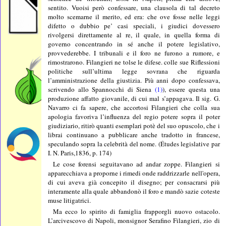
sentito. Vuoisi però confessare, una clausola di tal decreto
molto scemarne il merito, ed era: che ove fosse nelle leggi
difetto o dubbio pe’ casi speciali, i giudici dovessero
rivolgersi direttamente al re, il quale, in quella forma di
governo concentrando in sé anche il potere legislativo,
provvederebbe. I tribunali e il foro ne furono a rumore, e
rimostrarono. Filangieri ne tolse le difese. colle sue Riflessioni
politiche sull’ultima legge sovrana che riguarda
l’amministrazione della giustizia. Più anni dopo confessava,
scrivendo allo Spannocchi di Siena
(1)
), essere questa una
produzione affatto giovanile, di cui mal s’appagava. Il sig. G.
Navarro ci fa sapere, che accortosi Filangieri che colla sua
apologia favoriva l’influenza del regio potere sopra il poter
giudiziario, ritirò quanti esemplari potè del suo opuscolo, che i
librai continuano a pubblicare anche tradotto in francese,
speculando sopra la celebrità del nome. (Études legislative par
I. N. Paris,1836, p. 174)
Le cose forensi seguitavano ad andar zoppe. Filangieri si
apparecchiava a proporne i rimedi onde raddrizzarle nell'opera,
di cui aveva già concepito il disegno; per consacrarsi più
interamente alla quale abbandonò il foro e mandò sazie coteste
muse litigatrici.
Ma ecco lo spirito di famiglia frapporgli nuovo ostacolo.
L’arcivescovo di Napoli, monsignor Serafino Filangieri, zio di