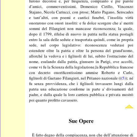
furono decorosi e, per frequenza, compianto e pie parole
d’amici, commoventissimi. Domenico Cirillo, Vincenzo
Stajano, Nicola Cariucci, con prose; Mario Pagano, Serocades
e tant’altri, con poemi e cantici funebri, l’insolita virtù
onorarono con onori insoliti: e fu dolce scorgere che a' meriti
sommi del Filangieri non mancasse riconoscenza; la quale,
dopo il 1799, rifulse di nuovo in patria nella statua postagli
entro la sala delle sedute e trasportata quindi, come in propria
sede, nel corpo legislativo: riconoscenza vedutasi poi
estendere oltre la patria e oltre la persona del grand'uomo,
allorché la vedova e i figliuoli di lui, subito l'ostracismo del
nome, esulando dalla patria, giunsero in Parigi, ove accolti,
come vi fu la Scienza della legislazione,la Repubblica francese
con decreto onorificentissimo ammise Roberto e Carlo,
figliuoli di Gaetano Filangieri, nel Pritaneo nazionale ((
(5)
); né
fu senza provvidenza, che i figliuoli trovassero lungi dalla
patria una educazione conforme in parte a' divisamenti del
padre, e dalla quale la loro carriera pubblica e privata mostrò
poi quanto profitto cavassero.
Sue Opere
È fatto degno della compiacenza, non che dell’attenzione di