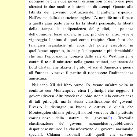
iscorgere perché i due governi estremi non possano essi pure
alterarsi in due modi, e la storia ne dà esempi. Quanto alla
labilità del governo costituzionale, Inghilterra risponda.
Nell’esame della costituzione inglese l’A. non diè tutto il peso
a quella gran parte che ci ha la libertà personale, la libertà
della stampa, la indipendenza de' giudici, la potenza
dell’opinione, forze morali, in cui, più che in altro, vive e
vigoreggia l’anima di quel corpo tricipite. Gran fatto che
Filangieri segnalasse gli abusi del potere esecutivo in
quell’epoca appunto, in cui più eloquente e più formidabile
che mai l’opposizione tuonava dalle sale di Westminster, e
contra il re e il ministero nella guerra ostinati, capitanata da
Lord Chatam che alzava il grido: «Pace all’America e guerra
all’Europa», vinceva il partito di riconoscere l'indipendenza
americana.
Nel capo XII del libro primo l’A. venne un’altra volta in
conflitto con Montesquieu circa i principii che reggono i
governi diversi. Altri rivocò in dubbio, non pur la convenienza
di tali principii, ma la stessa classificazione de' governi.
Elvezio li distingue in buoni e cattivi, e quelli che
Montesquieu chiama principii motori vorrebbe dirli piuttosto
conseguenze della natura de' governi
(9)
. Tracyalla
classificazione de' governi monarchico-repubblicanoe
dispoticosostituisce la classificazione di governi nazionalie
speciali. Chiama nazionali tutti quelli che servono