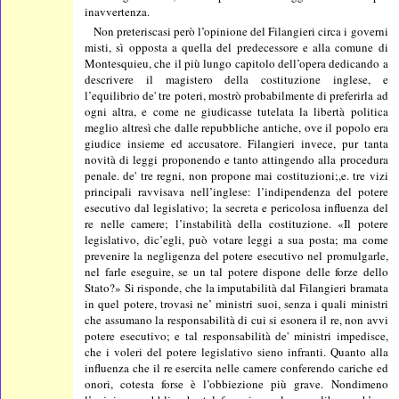
inavvertenza.
Non preteriscasi però l’opinione del Filangieri circa i governi
misti, sì opposta a quella del predecessore e alla comune di
Montesquieu, che il più lungo capitolo dell’opera dedicando a
descrivere il magistero della costituzione inglese, e
l’equilibrio de' tre poteri, mostrò probabilmente di preferirla ad
ogni altra, e come ne giudicasse tutelata la libertà politica
meglio altresì che dalle repubbliche antiche, ove il popolo era
giudice insieme ed accusatore. Filangieri invece, pur tanta
novità di leggi proponendo e tanto attingendo alla procedura
penale. de' tre regni, non propone mai costituzioni;,e. tre vizi
principali ravvisava nell’inglese: l’indipendenza del potere
esecutivo dal legislativo; la secreta e pericolosa influenza del
re nelle camere; l’instabilità della costituzione. «Il potere
legislativo, dic’egli, può votare leggi a sua posta; ma come
prevenire la negligenza del potere esecutivo nel promulgarle,
nel farle eseguire, se un tal potere dispone delle forze dello
Stato?» Si risponde, che la imputabilità dal Filangieri bramata
in quel potere, trovasi ne’ ministri suoi, senza i quali ministri
che assumano la responsabilità di cui si esonera il re, non avvi
potere esecutivo; e tal responsabilità de' ministri impedisce,
che i voleri del potere legislativo sieno infranti. Quanto alla
influenza che il re esercita nelle camere conferendo cariche ed
onori, cotesta forse è l’obbiezione più grave. Nondimeno