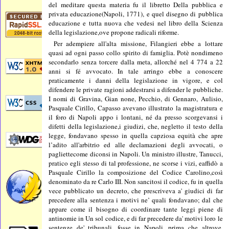
del meditare questa materia fu il libretto Della pubblica e
privata educazione(Napoli, 1771), e quel disegno di pubblica
educazione e tutta nuova che vedesi nel libro della Scienza
della legislazione,ove propone radicali riforme.
Per adempiere all'alta missione, Filangieri ebbe a lottare
quasi ad ogni passo collo spirito di famiglia. Potè nondimeno
secondarlo senza torcere dalla meta, allorché nel 4 774 a 22
anni si fé avvocato. In tale arringo ebbe a conoscere
praticamente i danni della legislazione in vigore, e col
difendere le private ragioni addestrarsi a difender le pubbliche.
I nomi di Gravina, Gian none, Pecchio, di Gennaro, Aulisio,
Pasquale Cirillo, Capasso avevano illustrato la magistratura e
il foro di Napoli appo i lontani, né da presso scorgevansi i
difetti della legislazione,i giudizi, che, negletto il testo della
legge, fondavano spesso in quella capziosa equità che apre
l’adito all'arbitrio ed alle declamazioni degli avvocati, o
pagliettecome diconsi in Napoli. Un ministro illustre, Tanucci,
pratico egli stesso di tal professione, ne scorse i vizi, eaffidò a
Pasquale Cirillo la composizione del Codice Carolino,così
denominato da re Carlo III. Non sancitosi il codice, fu in quella
vece pubblicato un decreto, che prescriveva a' giudici di far
precedere alla sentenza i motivi ne’ quali fondavano; dal che
appare come il bisogno di coordinare tante leggi piene di
antinomie in Un sol codice, e di far precedere da' motivi loro le
sentenze de' tribunali, fosse in Napoli, prima che altrove,