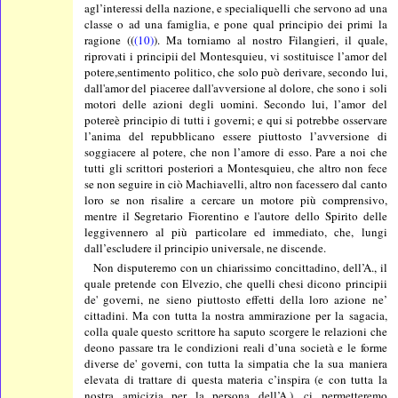
agl’interessi della nazione, e specialiquelli che servono ad una
classe o ad una famiglia, e pone qual principio dei primi la
ragione ((
(10)
). Ma torniamo al nostro Filangieri, il quale,
riprovati i principii del Montesquieu, vi sostituisce l’amor del
potere,sentimento politico, che solo può derivare, secondo lui,
dall'amor del piaceree dall'avversione al dolore, che sono i soli
motori delle azioni degli uomini. Secondo lui, l’amor del
potereè principio di tutti i governi; e qui si potrebbe osservare
l’anima del repubblicano essere piuttosto l’avversione di
soggiacere al potere, che non l’amore di esso. Pare a noi che
tutti gli scrittori posteriori a Montesquieu, che altro non fece
se non seguire in ciò Machiavelli, altro non facessero dal canto
loro se non risalire a cercare un motore più comprensivo,
mentre il Segretario Fiorentino e l'autore dello Spirito delle
leggivennero al più particolare ed immediato, che, lungi
dall’escludere il principio universale, ne discende.
Non disputeremo con un chiarissimo concittadino, dell’A., il
quale pretende con Elvezio, che quelli chesi dicono principii
de' governi, ne sieno piuttosto effetti della loro azione ne’
cittadini. Ma con tutta la nostra ammirazione per la sagacia,
colla quale questo scrittore ha saputo scorgere le relazioni che
deono passare tra le condizioni reali d’una società e le forme
diverse de' governi, con tutta la simpatia che la sua maniera
elevata di trattare di questa materia c’inspira (e con tutta la
nostra amicizia per la persona dell’A.), ci permetteremo