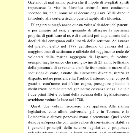
Gaetano, di mal animo pativa che il nipote di svegliati spiriti
trapassasse la vita in filosofica oscurità, non confacente,
secondo lui, né al nome né al decoro degli avi. Volle dunque
introdurlo alla corte, a rischio pure di rapirlo alla filosofia.
Filangieri si piegò anche questa volta a' desiderii de' parenti,
e per annuire ad essi, e sperando di allargare la sperienza
propria, di gratificare al re, e di ricattarsi poi ampiamente della
docilità del cortigiano colla libertà dello scrittore. Ad istanza
del prelato, eletto nel 1777 gentiluomo di camera del re,
maggiordomo di settimana e uffiziale del reggimento reale de'
volontari della marina aggregato di Liparoti, fu veduto,
esempio meglio unico che raro, giovine di 25 anni, bellissimo
della persona e di avvenente e nobile fisonomia, in mezzo alle
seduzioni di corte, astratto da' circostanti divenire, ritrarsi in
disparte, notare pensieri, e fra l’aulico frastuono o nel corpo di
guardia, com’uomo cui d’altro cagb'a, proseguire placido le
meditazioni cominciate nel gabinetto; costanza senza la quale
i due primi libri e volumi della Scienza della legislazionenon
avrebbero veduto la luce nel 1780.
Questi due volumi riscossero vivi applausi. Alle riforme
legislative, voto allora universale, già e in Toscana e in
Lombardia e altrove ponevasi mano alacremente. Quel veder
dunque un’opera che con tanto calore di convinzione stabiliva
i generali principii della scienza legislativa e proponeva
radicale riforma di tutte le leggi esistenti, così conformavasi