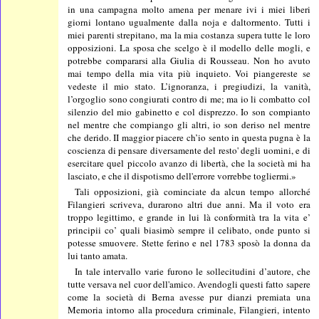
in una campagna molto amena per menare ivi i miei liberi
giorni lontano ugualmente dalla noja e daltormento. Tutti i
miei parenti strepitano, ma la mia costanza supera tutte le loro
opposizioni. La sposa che scelgo è il modello delle mogli, e
potrebbe compararsi alla Giulia di Rousseau. Non ho avuto
mai tempo della mia vita più inquieto. Voi piangereste se
vedeste il mio stato. L’ignoranza, i pregiudizi, la vanità,
l’orgoglio sono congiurati contro di me; ma io li combatto col
silenzio del mio gabinetto e col disprezzo. Io son compianto
nel mentre che compiango gli altri, io son deriso nel mentre
che derido. II maggior piacere ch’io sento in questa pugna è la
coscienza di pensare diversamente del resto' degli uomini, e di
esercitare quel piccolo avanzo di libertà, che la società mi ha
lasciato, e che il dispotismo dell'errore vorrebbe togliermi.»
Tali opposizioni, già cominciate da alcun tempo allorché
Filangieri scriveva, durarono altri due anni. Ma il voto era
troppo legittimo, e grande in lui là conformità tra la vita e’
principii co’ quali biasimò sempre il celibato, onde punto si
potesse smuovere. Stette ferino e nel 1783 sposò la donna da
lui tanto amata.
In tale intervallo varie furono le sollecitudini d’autore, che
tutte versava nel cuor dell'amico. Avendogli questi fatto sapere
come la società di Berna avesse pur dianzi premiata una
Memoria intorno alla procedura criminale, Filangieri, intento