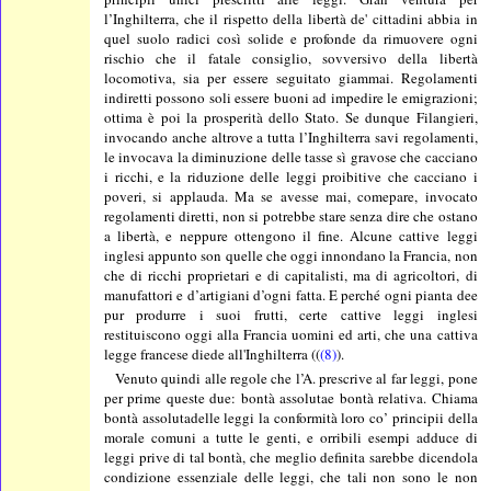
l’Inghilterra, che il rispetto della libertà de' cittadini abbia in
quel suolo radici così solide e profonde da rimuovere ogni
rischio che il fatale consiglio, sovversivo della libertà
locomotiva, sia per essere seguitato giammai. Regolamenti
indiretti possono soli essere buoni ad impedire le emigrazioni;
ottima è poi la prosperità dello Stato. Se dunque Filangieri,
invocando anche altrove a tutta l’Inghilterra savi regolamenti,
le invocava la diminuzione delle tasse sì gravose che cacciano
i ricchi, e la riduzione delle leggi proibitive che cacciano i
poveri, si applauda. Ma se avesse mai, comepare, invocato
regolamenti diretti, non si potrebbe stare senza dire che ostano
a libertà, e neppure ottengono il fine. Alcune cattive leggi
inglesi appunto son quelle che oggi innondano la Francia, non
che di ricchi proprietari e di capitalisti, ma di agricoltori, di
manufattori e d’artigiani d’ogni fatta. E perché ogni pianta dee
pur produrre i suoi frutti, certe cattive leggi inglesi
restituiscono oggi alla Francia uomini ed arti, che una cattiva
legge francese diede all'Inghilterra ((
(8)
).
Venuto quindi alle regole che l’A. prescrive al far leggi, pone
per prime queste due: bontà assolutae bontà relativa. Chiama
bontà assolutadelle leggi la conformità loro co’ principii della
morale comuni a tutte le genti, e orribili esempi adduce di
leggi prive di tal bontà, che meglio definita sarebbe dicendola
condizione essenziale delle leggi, che tali non sono le non