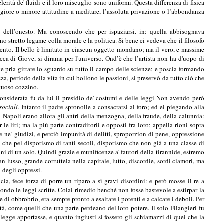
celerità de' fluidi e il loro miscuglio sono uniformi. Questa differenza di fisica
ggiore o minore attitudine a meditare, l’assoluta privazione o l’abbondanza
e dell’onesto. Ma conoscendo che per ispaziarsi. in: quella abbisognava
nno stretto legame colla morale e la politica. Sì bene ei vedeva che il filosofo
mento. II bello è limitato in ciascun oggetto mondano; ma il vero, e massime
ca di Giove, si dirama per l'universo. Ond’è che l’artista non ha d'uopo di
ve pria gittare lo sguardo su tutto il campo delle scienze; e poscia formando
za, periodo della vita in cui bollono le passioni, si preservò da tutto ciò che
rtuoso cozzino.
considerata fu da lui il presidio de' costumi e delle leggi Non avendo però
sociali.
Intanto il padre spronolle a consacrarsi al foro; ed ei piegando alla
di Napoli erano allora gli antri della menzogna, della fraude, della calunnia:
e liti; ma la più parte contraditorii e opposti fra loro; appella rioni sopra
e ne’ giudizi, e perciò impunità di delitti, sproporzion di pene, oppressione
ge che pel dispotismo di tanti secoli, dispotismo che non già a una classe di
ani di un solo. Quindi grazie e munificenze a' fautori della tirannide, estremo
gran lusso, grande corruttela nella capitale, lutto, discordie, sordi clamori, ma
 degli oppressi.
a, fece forza di porre un riparo a sì gravi disordini: e però mosse il re a
ondo le leggi scritte. Colai rimedio benché non fosse bastevole a estirpar la
di obbrobrio, era sempre pronto a esaltare i potenti e a calcare i deboli. Per
à, come quelli che una parte perdeano del loro potere. Il solo Filangieri fu
egge apportasse, e quanto ingiusti si fossero gli schiamazzi di quei che la