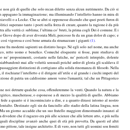
e non già di quelle che solo recan diletto senza alcun nutrimento. Da ciò si
 non appagano la immaginazione; ma illuminando l’intelletto hanno in mira di
hiavelli o a Locke. Che se altri si opponesse dicendo che quei poeti furon di
litici superano tanto i poeti nella forza di creare, quanto la ragione è da più
tra alla verità ci sublima; l’ultima co’ bruti, la prima cogli Dei è comune. E i
che Giove dopo di aver divorata Meli, percosso fu da un gran dolor di capo; e
 così vigorosa e così bene armata da stramazzare i giganti
(1)
.
tiene fra moderni sapienti un distinto luogo. Né egli solo nel nome, ma anche
mico, retto uomo e benefico. Comeché eloquente si fosse, pure studiava di
o ne’ proponimenti, costante nelle fatiche, ne’ pericoli intrepido, dolente
 siabbandonò mai alle voluttà sensuali poiché ardor di gloria gli scaldava il
passaggiere distinzioni di cortigiano alla solida rinomanza di filosofo. Nella
l rischiarar l’intelletto e il dirigere all’utile e al grande i ciechi impeti del
ezione di patria un caldissimo amore verso l'umanità; tal che un Pittagorico
done noi detrarre qualche cosa, offenderemmo la venti. Quando la natura e la
egirico, mascherasse, o esponesse a di mezzo la qualità di quello. Abbiamo
 fede a quanto si è incominciato a dire, e a quanto dirassi intorno al nostro
ntalto. Destinato egli sin da fanciullo allo stadio della latina lingua, non
gno. Ma un giorno accadde che un suo fratello maggiore dimostrando innanzi al
divedere che il ragazzo era più alle scienze che alle lettere atto, e più nella
quali discipline avanzò anche quei di età più provetta. Da questi ed altri
mo pittore, tale insigne architetto. E di vero, non tutti gli uomini son forniti