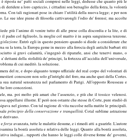
 è riposta ne’ patti sociali compresi nelle leggi, dedusse che quanto più le
 di deridere a loro capriccio, i cittadini son bersaglio della forza, la volontà
torna. Con tali ragionari pose in chiaro l’utilità della nuova legge; e per non
. Le sue idee piene di filosofia cattivarongli l’odio de' forensi; ma accolte
de più l’animo di venire tutto dì alle prese colla discordia e la lite, e di
e il padre col figliuolo, la moglie col marito è in aspra sanguinosa tenzone.
egislazione.
Entrò egli in questo pensiero quando si diede a considerare che
na su la terra, la Europa geme in mezzo alla ferocia degli antichi barbari riti
ciutto sì gravi calamità, s’ingegnò di ripararle, ansi che tenervi mano, o
 dettami della stolidità de' principi, la fortezza all’accidia dell’universale,
 problema di cui meditò. la soluzione.
ra del re, e dopo alquanto tempo uffiziale del real corpo del volontari di
 mestieri conoscere non solo gl'intrighi del foro, ma anche quei della Cortes.
la sua natural sensatezza nel parlamento di Parigi. All’opposto Rousseau e
iche loro concezioni.
ele, ma. poi molto più amari che l’assenzio, e più che il tossico velenosi.
osa appellarsi illustre. E' però non ostante che stesse ih Corte, pure studiò di
sipava nel giorno. Con tal ragione di vita raccolse nella matite le principali.
rsale
prìncipio della conservazione e tranquillità.
Cotal sublime astrazione
re derivano.
e
forza
avanzata, tutte le malattie desume, e i rimedi atti a guarirle. L'autore
, esamina la bontà assoluta e relativa delle leggi. Quanto alla bontà assoluta,
elativa indagai... rapporti che hanno le leggi colle diverse forme de' governi,