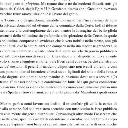
, lo incolpano di
plagiato.
Ma tranne due o tre da' moderni filosofi, tutti gli
indiani, de' Caldei, degli Egizi? Un Gerofante diceva che i Greci non avevano
 vecchio trarre nuove illazioni è il lavoro del genio.
e e ’l consorzio di qua donna, amabile non menò per l’incantesimo de' suoi
ita privata; domandò ed ottenne dal re commiato dalla Corte. Indi si ridusse
te, attese alla contemplatone del vero mentre la immagine del bello gliela
curità della solitudine sia preferibile allo splendore della Cortes, la quale
la solitudine, comprese ad. evidenza che la vera nobiltà nella mente, non già
grandi città, ove la natura anzi che comparir nella sua maestosa grandezza, si
di condurre a termine il quarto libro dell opera sua, che fu poscia pubblicato
portanti che ciascuno di essi è un forte ostacolo al. dispotismo. E veramente
volo si fosse e leggiero e molte, pure liberi sensi covava, perché era istrutto:
atezza de' costumi. E perché il moderno dispotismo non è così violento e così
n possono, dar ad intendere eh’essi sieuo figliuoli del sole o della luna, e
rnale dogma. che uomini sieno mandre di bestiami desti nati a servire a(9)
ismo, C di esser ridotto alla condizione de' bruti. Ma qui giova considerare
polo assicura. Onde avviene che mancando le conoscenze, massime presso una
gge da Sparta virtuosa in armi, ed entrambi poscia da' Macedoni i quali erano
Mentre però a cotal lavoro era dedito, il re conferir gli volle la carica di
e alla nazione. Nel suo ministero accrebbe con tutto studio fa forza pubblica
strevole mente dirigere e distribuire. Gravandogli oltre modo l’osservare che
le nelle vene, speculò i mezzi di estenderne la circolazione per tutto il corpo
ra, egli spinse i suoi benefici sguardi sino alle parti estreme di esso. Sicché