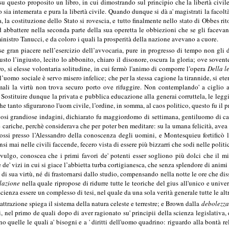
 questo proposito un libro, in cui dimostrando sul principio che la libertà civile
o sia intemerata e pura la libertà civile. Quando dunque si dà a' magistrati la facoltà
, la costituzione dello Stato si rovescia, e tutto finalmente nello stato di Obbes ri
d abbattere nella seconda parte della sua operetta le obbiezioni che se gli facevano
inistro Tanucci, e da coloro i quali la prosperità della nazione avevano a cuore.
 gran piacere nell’esercizio dell’avvocaria, pure in progresso di tempo non gli die
usto l’ingiusto, lecito lo abbonito, chiaro il disonore, oscura la gloria; ove sovent
, si elesse volontaria solitudine, in cui fermò l'animo di comporre l’opera
Della l
’uomo sociale è servo misero infelice; che per la stessa cagione la tirannide, si eter
mali la virtù non trova securo porto ove rifuggire. Non contemplando' a ciglio as
Sostituire dunque la privata e pubblica educazione alla generai corruttela, le leggi a'
 che tanto sfigurarono l'uom civile, l’ordine, in somma, al caos politico, questo fu il
si grandiose indagini, dichiarato fu maggiordomo di settimana, gentiluomo di came
e cariche, perchè considerava che per poter ben meditare: su la umana felicità, avea
nossi presso l’Alessandro della conoscenza degli uomini, e Montesquieu fortificò 
 mai nelle civili faccende, fecero vista di essere più bizzarri che sodi nelle polit
 vulgo, conoscea che i primi favori de' potenti esser sogliono più dolci che il mi
 de' vizi in cui si giace l’abbietta turba cortigianesca, che senza splendore di animi 
 di sua virtù, né di frastornarsi dallo studio, compensando nella notte le ore che dis
lazione
nella quale ripropose di ridurre tutte le teoriche del gius all'unico e unive
cienza essere un complesso di tesi, nel quale da una sola verità generale tutte le alt
trazione spiega il sistema della natura celeste e terrestre; e Brown dalla
debolezza
ri, nel primo de quali dopo di aver ragionato su' principii della scienza legislativa
no quelle le quali a' bisogni e a ' diritti dell'uomo quadrino: riguardo alla bontà r