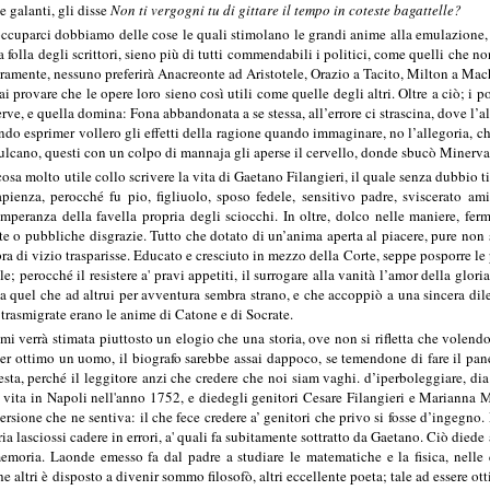
te galanti, gli disse
Non ti vergogni tu di gittare il tempo in coteste bagattelle?
 occuparci dobbiamo delle cose le quali stimolano le grandi anime alla emulazione, 
 folla degli scrittori, sieno più di tutti commendabili i politici, come quelli che
eramente, nessuno preferirà Anacreonte ad Aristotele, Orazio a Tacito, Milton a Mac
i provare che le opere loro sieno così utili come quelle degli altri. Oltre a ciò; i po
erve, e quella domina: Fona abbandonata a se stessa, all’errore ci strascina, dove l’al
mondo esprimer vollero gli effetti della ragione quando immaginare, no l’allegoria, 
ulcano, questi con un colpo di mannaja gli aperse il cervello, donde sbucò Minerva
osa molto utile collo scrivere la vita di Gaetano Filangieri, il quale senza dubbio 
pienza, perocché fu pio, figliuolo, sposo fedele, sensitivo padre, sviscerato a
mperanza della favella propria degli sciocchi. In oltre, dolco nelle maniere, ferm
ate o pubbliche disgrazie. Tutto che dotato di un’anima aperta al piacere, pure non
a di vizio trasparisse. Educato e cresciuto in mezzo della Corte, seppe posporre le 
 perocché il resistere a' pravi appetiti, il surrogare alla vanità l’amor della gloria, i
Ma quel che ad altrui per avventura sembra strano, e che accoppiò a una sincera dil
trasmigrate erano le anime di Catone e di Socrate.
umi verrà stimata piuttosto un elogio che una storia, ove non si rifletta che volen
r ottimo un uomo, il biografo sarebbe assai dappoco, se temendone di fare il pan
esta, perché il leggitore anzi che credere che noi siam vaghi. d’iperboleggiare, dia
 vita in Napoli nell'anno 1752, e diedegli genitori Cesare Filangieri e Marianna Mo
vversione che ne sentiva: il che fece credere a’ genitori che privo si fosse d’inge
 lasciossi cadere in errori, a' quali fa subitamente sottratto da Gaetano. Ciò diede a 
memoria. Laonde emesso fa dal padre a studiare le matematiche e la fisica, nelle 
 altri è disposto a divenir sommo filosofò, altri eccellente poeta; tale ad essere otti