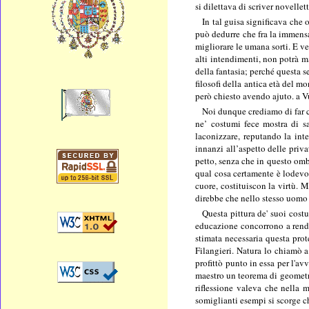
si dilettava di scriver novellet
In tal guisa significava che
può dedurre che fra la immensa
migliorare le umana sorti. E v
alti intendimenti, non potrà ma
della fantasia; perché questa s
filosofi della antica età del 
però chiesto avendo ajuto. a V
Noi dunque crediamo di far c
ne’ costumi fece mostra di sa
laconizzare, reputando la inte
innanzi all’aspetto delle priv
petto, senza che in questo ombr
qual cosa certamente è lodevole;
cuore, costituiscon la virtù. 
direbbe che nello stesso uomo 
Questa pittura de' suoi cost
educazione concorrono a rende
stimata necessaria questa prot
Filangieri. Natura lo chiamò a
profittò punto in essa per l'a
maestro un teorema di geometria
riflessione valeva che nella 
somiglianti esempi si scorge che