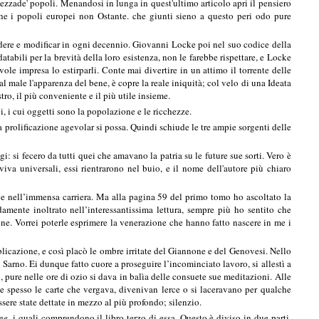
epitezzade' popoli. Menandosi in lunga in quest'ultimo articolo apri il pensiero
 che i popoli europei non Ostante. che giunti sieno a questo peri odo pure
ere e modificar in ogni decennio. Giovanni Locke poi nel suo codice della
abili per la brevità della loro esistenza, non le farebbe rispettare, e Locke
le impresa lo estirparli. Conte mai divertire in un attimo il torrente delle
l male l'apparenza del bene, è copre la reale iniquità; col velo di una Ideata
o, il più conveniente e il più utile insieme.
i, i cui oggetti sono la popolazione e le ricchezze.
 prolificazione agevolar si possa. Quindi schiude le tre ampie sorgenti delle
 si fecero da tutti quei che amavano la patria su le future sue sorti. Vero è
vviva universali, essi rientrarono nel buio, e il nome dell'autore più chiaro
bbe nell’immensa carriera. Ma alla pagina 59 del primo tomo ho ascoltato la
ente inoltrato nell’interessantissima lettura, sempre più ho sentito che
ne. Vorrei poterle esprimere la venerazione che hanno fatto nascere in me i
licazione, e così placò le ombre irritate del Giannone e del Genovesi. Nello
 Sarno. Ei dunque fatto cuore a proseguire l’incominciato lavoro, si allestì a
, pure nelle ore di ozio si dava in balìa delle consuete sue meditazioni. Alle
e spesso le carte che vergava, divenivan lerce o si laceravano per qualche
ssere state dettate in mezzo al più profondo; silenzio.
one,
i quali comprendono il libro terzo di essa. Questo è diviso in due parti,