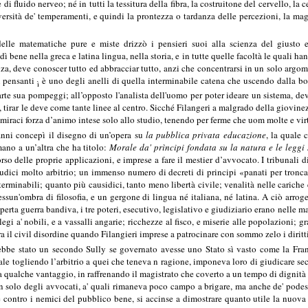
 di fluido nerveo; né in tutti la tessitura della fibra, la costruitone del cervello, la 
ersità de' temperamenti, e quindi la prontezza o tardanza delle percezioni, la ma
delle matematiche pure e miste drizzò i pensieri suoi alla scienza del giusto 
ì bene nella greca e latina lingua, nella storia, e in tutte quelle facoltà le quali ha
za, deve conoscer tutto ed abbracciar tutto, anzi che concentrarsi in un solo argo
i pensanti
è uno degli anelli di quella interminabile catena che uscendo dalla boc
ì
arte sua pompeggi; all’opposto l'analista dell'uomo per poter ideare un sistema, de
, tirar le deve come tante linee al centro. Sicché Filangeri a malgrado della giovinez
mmiraci forza d’animo intese solo allo studio, tenendo per ferme che uom molte e vi
 anni concepì il disegno di un’opera su
la pubblica privata educazione
, la quale 
mano a un’altra che ha titolo:
Morale da' prìncipi fondata su la natura e le leggi 
orso delle proprie applicazioni, e imprese a fare il mestier d’avvocato. I tribunali 
iudici molto arbitrio; un immenso numero di decreti di principi «panati per troncar l
terminabili; quanto più causidici, tanto meno libertà civile; venalità nelle cariche 
essun'ombra di filosofia, e un gergone di lingua né italiana, né latina. A ciò arro
perta guerra bandiva, i tre poteri, esecutivo, legislativo e giudiziario erano nelle m
ilegi a' nobili, e a vassalli angarie; ricchezze al fisco, e miserie alle popolazioni; 
a il civil disordine quando Filangieri imprese a patrocinare con sommo zelo i diritti
ebbe stato un secondo Sully se governato avesse uno Stato sì vasto come la Franci
ale togliendo l’arbitrio a quei che teneva n ragione, imponeva loro di giudicare sec
 qualche vantaggio, in raffrenando il magistrato che coverto a un tempo di dignità e 
n solo degli avvocati, a' quali rimaneva poco campo a brigare, ma anche de' podest
contro i nemici del pubblico bene, si accinse a dimostrare quanto utile la nuova l