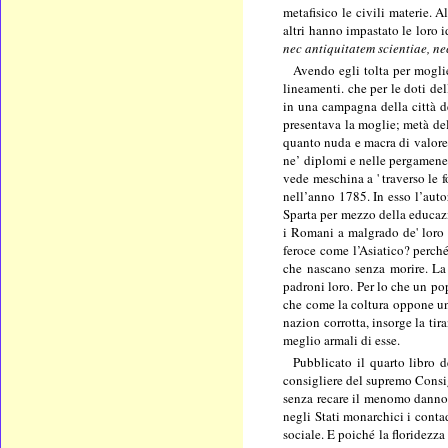
metafisico le civili materie. 
altri hanno impastato le loro 
nec antiquitatem scientiae, ne
Avendo egli tolta per mogli
lineamenti. che per le doti de
in una campagna della città d
presentava la moglie; metà del
quanto nuda e macra di valore,
ne’ diplomi e nelle pergamene r
vede meschina a ' traverso le f
nell’anno 1785. In esso l’auto
Sparta per mezzo della educazi
i Romani a malgrado de' loro d
feroce come l’Asiatico? perché
che nascano senza morire. La 
padroni loro. Per lo che un po
che come la coltura oppone un
nazion corrotta, insorge la ti
meglio armali di esse.
Pubblicato il quarto libro d
consigliere del supremo Consig
senza recare il menomo danno a
negli Stati monarchici i contad
sociale. E poiché la floridezza