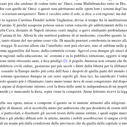
Alcuni poi che credono di vedere tutto ne’ Greci, come Mallebranchio tutto in Dio
idee con quelle de' Greci: e questi non adottarono nelle opere loro i sistemi degl’
c scientiam antiquitatis.
Tutto è vecchio sotto il sole, si dice, e con ragione; ma dal
e la signora Carolina Frendel nobile Ungherese, divise il tempo fra la meditazion
ll’animo. E perché assaporar potesse senza verun ostacolo gli addolcimenti della v
ella Cava, distante di Napoli intonso venti miglia: e quivi studiando profondamen
l’anima di lui. Allora fu che sentitosi padrone di sé medesimo, conobbe quanto la os
 tanto ritiene del suo primo esser vile. Di maschi pensieri corroborata in mezzo al
isegga. Si accorse allora che l’intelletto. non può elevarsi, sino al sublime nelle 
orme aggentilite dal lusso, dalla corruttela svisate. Agevol cosa dunque gli riuscì 
re ragionò sulla educazione, su’ costumi e su la pubblica istruzione, oggetti sì im
one stette ottocento anni, e fece prodigi
(2)
: il popolo Ateniese non ostante che fri
ifettosi civili ordini, gustarono per più secoli i frutti della libertà per la illib
 essendo la Europa molto più colta dell'Asia i despoti di quella parte del mondo no
estrema ignoranza dunque in cui sono sepolti gli Asia tici, ha santificato l’infe
polo quanto più è illuminato, tanto meno temer deve di esser conquistato dal dispot
 argine al dispotismo interno, così la forza delle armi la indipendenza di un po
rannide j e mancando la forza, sopra viene la conquista. Atene letterato ricevè la le
ella sua opera, intese a comporre il quinto su le materie attinenti alla religione. 
lio di finanze; ed ei accettolla meno per ambizione che per desiderio di essere util
' particolari, e disotterrò gli ascosti tesori delle annue entrate, i quali seppe mae
ini e gli artefici abbian solo le arterie, mentre i nobili assorbiscono il sangue civi
 di un reame più dalla condizione delle provincie che da quella della capitale si misu