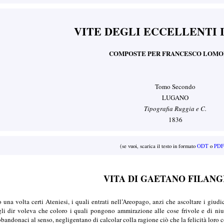
VITE DEGLI ECCELLENTI 
COMPOSTE PER FRANCESCO LOM
Tomo Secondo
LUGANO
Tipografia Ruggia e C.
1836
(se vuoi, scarica il testo in formato
ODT
o
PDF
VITA DI GAETANO FILANG
 una volta certi Ateniesi, i quali entrati nell’Areopago, anzi che ascoltare i giudi
li dir voleva che coloro i quali pongono ammirazione alle cose frivole e di niun 
andonaci al senso, negligentano di calcolar colla ragione ciò che la felicità loro 