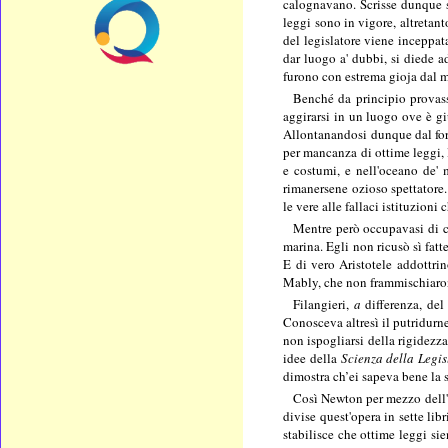
calognavano. Scrisse dunque su
leggi sono in vigore, altretant
del legislatore viene inceppata
dar luogo a' dubbi, si diede a
furono con estrema gioja dal m
Benché da principio provasse
aggirarsi in un luogo ove è gi
Allontanandosi dunque dal foro
per mancanza di ottime leggi, l
e costumi, e nell'oceano de' 
rimanersene ozioso spettatore. 
le vere alle fallaci istituzioni
Mentre però occupavasi di co
marina. Egli non ricusò sì fatt
E di vero Aristotele addottri
Mably, che non frammischiaronsi
Filangieri,
a
differenza, del
Conosceva altresì il putridurne
non ispogliarsi della rigidezza
idee della
Scienza della Legis
dimostra ch’ei sapeva bene la s
Così Newton per mezzo dell'at
divise quest'opera in sette lib
stabilisce che ottime leggi sie