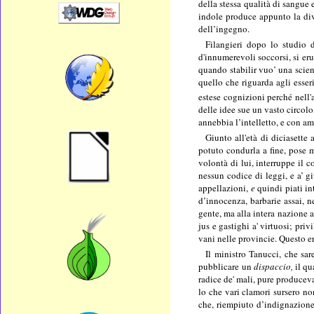
della stessa qualità di sangue e
indole produce appunto la div
dell’ingegno.
Filangieri dopo lo studio 
d'innumerevoli soccorsi, si erud
quando stabilir vuo’ una scien
quello che riguarda agli esser
estese cognizioni perché nell'
delle idee sue un vasto circolo
annebbia l’intelletto, e con a
Giunto all'età di diciasette
potuto condurla a fine, pose 
volontà di lui, interruppe il c
nessun codice di leggi, e a’ g
appellazioni,
e
quindi piati in
d’innocenza, barbarie assai, n
gente, ma alla intera nazione a
jus e gastighi a' virtuosi; priv
vani nelle provincie. Questo er
Il ministro Tanucci, che sar
pubblicare un
dispaccio,
il qu
radice de' mali, pure produceva
lo che vari clamori sursero no
che, riempiuto d’indignazione 