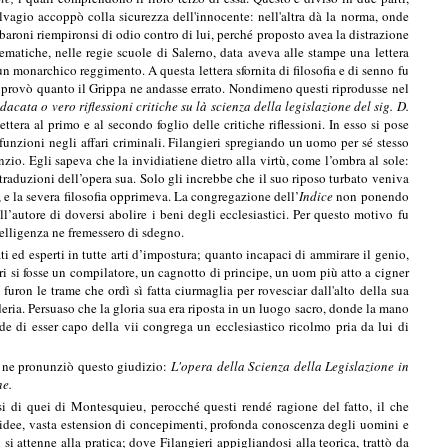
lvagio accoppò colla sicurezza dell'innocente: nell'altra dà la norma, onde
 baroni riempironsi di odio contro di lui, perché proposto avea la distrazione
matiche, nelle regie scuole di Salerno, data aveva alle stampe una lettera
 un monarchico reggimento. A questa lettera sfornita di filosofia e di senno fu
i, provò quanto il Grippa ne andasse errato. Nondimeno questi riprodusse nel
dacata o vero riflessioni critiche su là scienza della legislazione del sig. D.
tera al primo e al secondo foglio delle critiche riflessioni. In esso si pose
 funzioni negli affari criminali. Filangieri spregiando un uomo per sé stesso
nzio. Egli sapeva che la invidiatiene dietro alla virtù, come l’ombra al sole:
 traduzioni dell’opera sua. Solo gli increbbe che il suo riposo turbato veniva
, e la severa filosofia opprimeva. La congregazione dell’
Indice
non ponendo
l’autore di doversi abolire i beni degli ecclesiastici. Per questo motivo fu
elligenza ne fremessero di sdegno.
ti ed esperti in tutte arti d’impostura; quanto incapaci di ammirare il genio,
ri si fosse un compilatore, un cagnotto di principe, un uom più atto a cigner
ron le trame che ordì sì fatta ciurmaglia per rovesciar dall'alto della sua
ria. Persuaso che la gloria sua era riposta in un luogo sacro, donde la mano
e di esser capo della vii congrega un ecclesiastico ricolmo pria da lui di
 e ne pronunziò questo giudizio:
L'opera della Scienza della Legislazione in
ne.
si di quei di Montesquieu, perocché questi rendé ragione del fatto, il che
à d’idee, vasta estension di concepimenti, profonda conoscenza degli uomini e
i attenne alla pratica; dove Filangieri appigliandosi alla teorica, trattò da