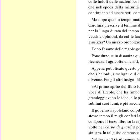
colle indoli delle nazioni, coi
che nell'epoca della maturità
continuano ad essere retti, com
Ma dopo quanto tempo mutar 
Carolina prescrive il termine 
per la lunga durata del tempo 
vecchie opinioni, da cui le fan
giustizia? Un mezzo proporzion
Dopo l'esame delle regole gen
Pone dunque in disamina quali
ricchezze, l'agricoltura, le ar
Appena pubblicato questo pri
che i balordi, i maligni e il 
divenne. Fra gli altri insigni fil
«Al primo aprire del libro i
voce di Ercole, che ha rimbo
grandeggiavano le idee, e le p
sublimi suoi lumi, e più ancora
Il governo napoletano colpit
stesso tempo il re gli conferì 
comporre il terzo libro su la r
volte nel
corpo di guardia
po
sinistro. In tal guisa composte
Nell'anno 1783 gli venne fa