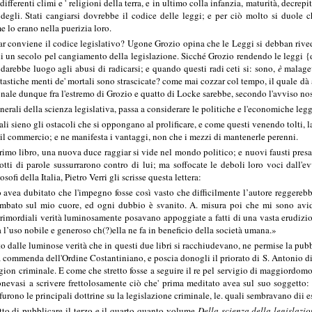
 differenti climi e ' religioni della terra, e in ultimo colla infanzia, maturità, decr
 degli. Stati cangiarsi dovrebbe il codice delle leggi; e per ciò molto si duole
e lo erano nella puerizia loro.
conviene il codice legislativo? Ugone Grozio opina che le Leggi si debban rived
di un secolo pel cangiamento della legislazione. Sicché Grozio rendendo le leggi {dat
darebbe luogo agli abusi di radicarsi; e quando questi radi ceti si: sono,
è
malagevo
tastiche menti de' mortali sono strascicate? come mai cozzar col tempo, il quale dà a
ale dunque fra l'estremo di Grozio e quatto di Locke sarebbe, secondo l'avviso nostr
erali della scienza legislativa, passa a considerare le politiche e l'economiche legg
 sieno gli ostacoli che si oppongano al prolificare, e come questi venendo tolti, la
ti, il commercio; e ne manifesta i vantaggi, non che i mezzi di mantenerle perenni.
mo libro, una nuova duce raggiar si vide nel mondo politico; e nuovi fausti presagi:
dotti di parole sussurrarono contro di lui; ma soffocate le deboli loro voci dall'e
osofi della Italia, Pietro Verri gli scrisse questa lettera:
o avea dubitato che l'impegno fosse così vasto che difficilmente l’autore reggere
mbato sul mio cuore, ed ogni dubbio è svanito. A. misura poi che mi sono avidam
rimordiali verità luminosamente posavano appoggiate a fatti di una vasta erudizio
 l’uso nobile e generoso ch(?)ella ne fa in beneficio della società umana.»
o dalle luminose verità che in questi due libri si racchiudevano, ne permise la pubb
la commenda dell'Ordine Costantiniano, e poscia donogli il priorato di S. Antonio di
agion criminale. E come che stretto fosse a seguire il re pel servigio di maggiordomo
nevasi a scrivere frettolosamente ciò che' prima meditato avea sul suo soggetto: 
 furono le principali dottrine su la legislazione criminale, le. quali sembravano dii e
tto di pubblicare il terzo e il quarto quanto volume
Della scienza della legislazi