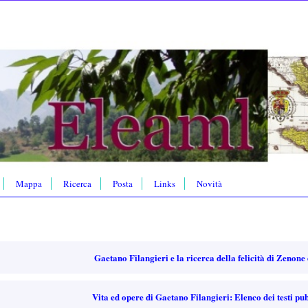
Mappa
Ricerca
Posta
Links
Novità
Gaetano Filangieri e la ricerca della felicità di Zenone
Vita ed opere di Gaetano Filangieri: Elenco dei testi pub