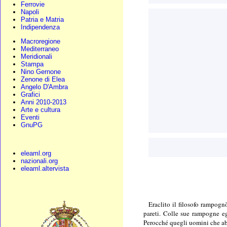
Ferrovie
Napoli
Patria e Matria
Indipendenza
Macroregione
Mediterraneo
Meridionali
Stampa
Nino Gernone
Zenone di Elea
Angelo D'Ambra
Grafici
Anni 2010-2013
Arte e cultura
Eventi
GnuPG
eleaml.org
nazionali.org
eleaml.altervista
Eraclito il filosofo rampognò
pareti. Colle sue rampogne eg
Perocché quegli uomini che abb