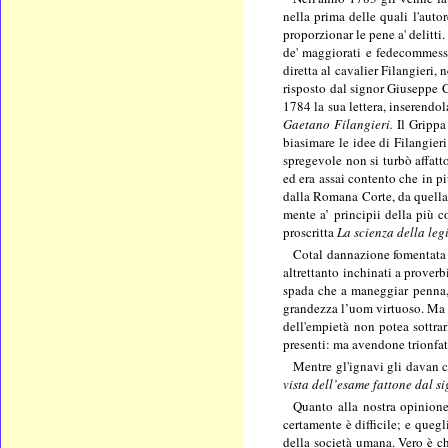
nella prima delle quali l'aut
proporzionar le pene a' delitti
de' maggiorati e fedecommessi
diretta al cavalier Filangieri,
risposto dal signor Giuseppe C
1784 la sua lettera, inserendo
Gaetano Filangieri.
Il Grippa
biasimare le idee di Filangier
spregevole non si turbò affatto
ed era assai contento che in pi
dalla Romana Corte, da quella C
mente a’ principii della più c
proscritta
La scienza della leg
Cotal dannazione fomentata ve
altrettanto inchinati a prover
spada che a maneggiar penna, o
grandezza l’uom virtuoso. Ma e
dell'empietà non potea sottra
presenti: ma avendone trionfat
Mentre gl'ignavi gli davan c
vista dell’esame fattone dal s
Quanto alla nostra opinione
certamente è difficile; e queg
della società umana. Vero è ch