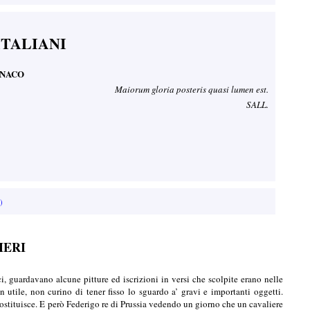
ITALIANI
ONACO
Maiorum gloria posteris quasi lumen est.
SALL.
)
IERI
ci, guardavano alcune pitture ed iscrizioni in versi che scolpite erano nelle
utile, non curino di tener fisso lo sguardo a’ gravi e importanti oggetti.
costituisce. E però Federigo re di Prussia vedendo un giorno che un cavaliere