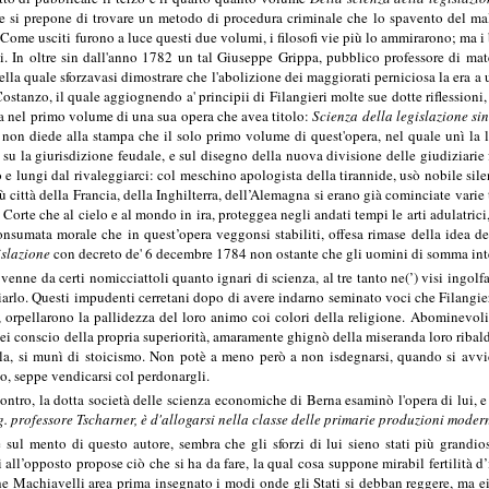
ore si prepone di trovare un metodo di procedura criminale che lo spavento del ma
. Come usciti furono a luce questi due volumi, i filosofi vie più lo ammirarono; ma i
. In oltre sin dall'anno 1782 un tal Giuseppe Grippa, pubblico professore di mate
 nella quale sforzavasi dimostrare che l'abolizione dei maggiorati perniciosa la era a
ostanzo, il quale aggiognendo a' principii di Filangieri molte sue dotte riflession
la nel primo volume di una sua opera che avea titolo:
Scienza della legislazione sin
 non diede alla stampa che il solo primo volume di quest'opera, nel quale unì la let
i su la giurisdizione feudale, e sul disegno della nuova divisione delle giudiziarie
 e lungi dal rivaleggiarci: col meschino apologista della tirannide, usò nobile sile
ù città della Francia, della Inghilterra, dell’Alemagna si erano già cominciate varie
orte che al cielo e al mondo in ira, proteggea negli andati tempi le arti adulatrici
onsumata morale che in quest’opera veggonsi stabiliti, offesa rimase della idea del
islazione
con decreto de' 6 decembre 1784 non ostante che gli uomini di somma int
nne da certi nomicciattoli quanto ignari di scienza, al tre tanto ne(’) visi ingolfa
biarlo. Questi impudenti cerretani dopo di avere indarno seminato voci che Filangie
rpellarono la pallidezza del loro animo coi colori della religione. Abominevoli fu
i conscio della propria superiorità, amaramente ghignò della miseranda loro ribalde
rla, si munì di stoicismo. Non potè a meno però a non isdegnarsi, quando si avvid
o, seppe vendicarsi col perdonargli.
ontro, la dotta società delle scienza economiche di Berna esaminò l'opera di lui,
ig. professore Tscharner, è d'allogarsi nella classe delle primarie produzioni moder
 sul mento di questo autore, sembra che gli sforzi di lui sieno stati più grandio
li all’opposto propose ciò che si ha da fare, la qual cosa suppone mirabil fertilit
e Machiavelli area prima insegnato i modi onde gli Stati si debban reggere, ma ei s