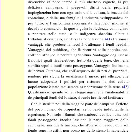
diverrebbe in poco tempo, il più ubertoso vigneto, la più
deliziosa campagna; i pregevoli diritti della proprietà
impiegherebm bero con ogni ardore alla cultura, le braccia del
contadino, e della sua famiglia; l’industria sviluppandosi da
per tutto, e l’agricoltura incoraggiata farebbero rifiorire il
decaduto commercio. In questa guisa le ricchezze cominciano
a rientrare nello stato, e la indigenza sbandita alletta i
Cittadini al conjugio, e rinforza la popolazione.
(41)
Tre sono i
vantaggi, che produce la facoltà d'alienare i fondi feudali.
Vantaggio del pubblico,, che fà risentirsi colla popolazione,
coll’industria, colla perfetta agricoltura. Vantaggio degli stessi
Baroni, i quali ricaverebbero frutto da quelle terre, che nella
sterilità sepolte inutilmente posseggono. Vantaggio finalmente
de' privati Cittadini, che coll’acquisto de' di ritti di proprietà,
rendono più sicura la sussistenza Il mezzo più efficace, che
hanno adoperato i politici per ristorare la des caduta
popolazione è stato mai sempre sa ripartizione delle terre.
(42)
Questo mezzo, quante volte la legge ingiungne l’inalienabilità
de principali fondi del lo stato, si rende inutile, ed inefficace.
Che la sterilità poi della maggior parte de' campi sia l’effetto
del poco numero de proprietarj, ce lo rende indubitabile la
esperienza. Non solo i Baroni, che strabocchevoli, e nume rosi
fondi posseggono, incolta lasciano la parte maggiore delle
campagne, ma quelli ancora, che d'un solo feudo, ďun sol
fondo sono investiti, non posso no dello stesso intraprendere