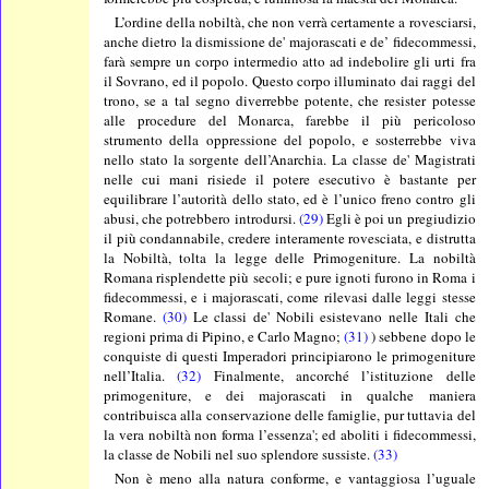
L’ordine della nobiltà, che non verrà certamente a rovesciarsi,
anche dietro la dismissione de' majorascati e de’ fidecommessi,
farà sempre un corpo intermedio atto ad indebolire gli urti fra
il Sovrano, ed il popolo. Questo corpo illuminato dai raggi del
trono, se a tal segno diverrebbe potente, che resister potesse
alle procedure del Monarca, farebbe il più pericoloso
strumento della oppressione del popolo, e sosterrebbe viva
nello stato la sorgente dell’Anarchia. La classe de' Magistrati
nelle cui mani risiede il potere esecutivo è bastante per
equilibrare l’autorità dello stato, ed è l’unico freno contro gli
abusi, che potrebbero introdursi.
(29)
Egli è poi un pregiudizio
il più condannabile, credere interamente rovesciata, e distrutta
la Nobiltà, tolta la legge delle Primogeniture. La nobiltà
Romana risplendette più secoli; e pure ignoti furono in Roma i
fidecommessi, e i majorascati, come rilevasi dalle leggi stesse
Romane.
(30)
Le classi de' Nobili esistevano nelle Itali che
regioni prima di Pipino, e Carlo Magno;
(31)
) sebbene dopo le
conquiste di questi Imperadori principiarono le primogeniture
nell’Italia.
(32)
Finalmente, ancorché l’istituzione delle
primogeniture, e dei majorascati in qualche maniera
contribuisca alla conservazione delle famiglie, pur tuttavia del
la vera nobiltà non forma l’essenza'; ed aboliti i fidecommessi,
la classe de Nobili nel suo splendore sussiste.
(33)
Non è meno alla natura conforme, e vantaggiosa l’uguale