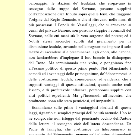
baronaggio; le stazioni de' feudatari, che erogavano in
sostegno delle truppe del Sovrano, possono supplirsi
coll’imposizione d'un tributo sopra quelle terre, che traggono
l’origine dal Regio Demanio, e che si ritrovano nelle mani di
più possessori. I Popoli de' Vassallaggi, che si armavano ai
cenni del privato Barone, non possono sfuggire i comandi del
Sovrano, nelle cui mani stà la vera sorgente del potere; ed i
Nobili stessi ancorché sciolti dal giuramento per la
dismissione feudale, trovando nelle magnanime imprese il solo
mezzo di ascendere alle preeminenze; agli onori, alle cariche,
non lasciarebbero d'impiegare il loro braccio in disimpegno
del Trono. Ma terminiamola una volta, e ponghiamo fine
all’esame politico di questo primo punto. Noi bilanciando i
comodi ed i svantaggi delle primogeniture, de' fidecommessi, e
delle costituzioni feudali, conosceremo ad evidenza, che i
supposti vantaggi di queste istituzioni, quando anche reali
fossero, e di profittevole influenza, potrebbonsi supplire con
altri politici espedienti; Ma gl’incomodi all’incontro, che
producono, sono allo stato perniciosi, ed irreparabili.
Esaminiamo sulle prime i vantaggiosi risultati di queste
leggi, riguardo ai semplici principi dell’equità naturale. Uno io
ne scorgo, che non isfugge dal penetrante occhio dell’Autore
della lettera, il sostegno cioè dell’intera descendenza. Un
Padre di famiglia, che costituisce un fidecommesso in
vantaggio del Primogenito, prepara agli ulteriori discendenti