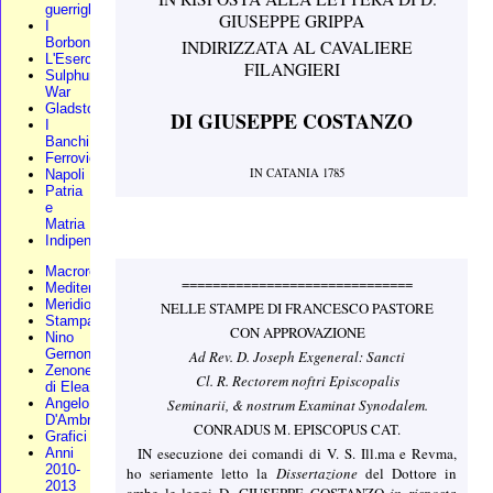
guerriglia
GIUSEPPE GRIPPA
I
Borbone
INDIRIZZATA AL CAVALIERE
L'Esercito
FILANGIERI
Sulphur
War
Gladstone
DI
GIUSEPPE COSTANZO
I
Banchi
Ferrovie
IN CATANIA 1785
Napoli
Patria
e
Matria
Indipendenza
Macroregione
==============================
Mediterraneo
Meridionali
NELLE STAMPE DI FRANCESCO PASTORE
Stampa
CON APPROVAZIONE
Nino
Gernone
Ad Rev. D. Joseph Exgeneral: Sancti
Zenone
Cl. R. Rectorem noftri Episcopalis
di Elea
Seminarii, & nostrum Examinat Synodalem.
Angelo
D'Ambra
CONRADUS M. EPISCOPUS CAT.
Grafici
IN esecuzione dei comandi di V. S. Ill.ma e Revma,
Anni
2010-
ho seriamente letto la
Dissertazione
del Dottore in
2013
ambe le leggi D. GIUSEPPE COSTANZO
in risposta