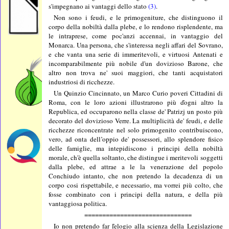
s'impegnano ai vantaggi dello stato
(3)
.
Non sono i feudi, e le primogeniture, che distinguono il
corpo della nobiltà dalla plebe, e lo rendono risplendente, ma
le intraprese, come poc'anzi accennai, in vantaggio del
Monarca. Una persona, che s'interessa negli affari del Sovrano,
e che vanta una serie di immeritevoli, e virtuosi Antenati e
incomparabilmente più nobile d'un dovizioso Barone, che
altro non trova ne' suoi maggiori, che tanti acquistatori
industriosi di ricchezze.
Un Quinzio Cincinnato, un Marco Curio poveri Cittadini di
Roma, con le loro azioni illustrarono più ďogni altro la
Republica, ed occuparono nella classe de' Patrizj un posto più
decorato del dovizioso Verre. La multiplicità de' feudi, e delle
ricchezze riconcentrate nel solo primogenito contribuiscono,
vero, ad onta dell’oppio de' possessori, allo splendore fisico
delle famiglie, ma intepidiscono i principi della nobiltà
morale, ch'è quella soltanto, che distingue i meritevoli soggetti
dalla plebe, ed attrae a le la venerazione del popolo
Conchiudo intanto, che non pretendo la decadenza di un
corpo cosi rispettabile, e necessario, ma vorrei più colto, che
fosse combinato con i principi della natura, e della più
vantaggiosa politica.
==============================
Io non pretendo far ľelogio alla scienza della Legislazione