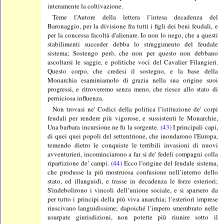
interamente la coltivazione.
Teme l’Autore della lettera l’intesa decadenza del
Baronaggio, per la divisione fra tutti i figli dei beni feudali, e
per la concessa facoltà d'alienare. Io non lo nego, che a questi
stabilimenti succeder debba lo struggimento del feudale
sistema; Sostengo però, che non per questo non debbano
ascoltarsi le saggie, e politiche voci del Cavalier Filangieri.
Questo corpo, che credesi il sostegno, e la base della
Monarchia esaminiamolo di grazia nella sua origine suoi
progressi, e ritroveremo senza meno, che riesce allo stato di
perniciosa influenza.
Non trovasi ne' Codici della politica l’istituzione de' corpi
feudali per rendere più vigorose, e sussistenti le Monarchie,
Una barbara incursione ne fu la sorgente.
(43)
I principali capi,
di quei quei popoli del settentrione, che inondarono l'Europa,
temendo dietro le conquiste le terribili invasioni di nuovi
avventurieri, incominciarono a far si de' fedeli compagni colla
ripartizione de’ campi.
(44)
Ecco l’origine del feudale sistema,
che produsse la più mostruosa confusione nell’interno dello
stato, ed illanguidì, e trasse in decadenza le forze esteriori;
S'indebolirono i vincoli dell’unione sociale, e si sparsero da
per tutto i principi della più viva anarchia; l’esteriori imprese
riuscivano languidissime; dapoiché l’impero smembrato nelle
usurpate giurisdizioni, non potette più riunire sotto il