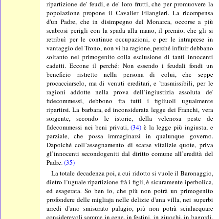
ripartizione de' feudi, e de' loro frutti, che per promuovere la
popolazione propone il Cavalier Filangieri. La ricompensa
d'un Padre, che in disimpegno del Monarca, occorse a più
scabrosi perigli con la spada alla mano, il premio, che gli si
retribuì per le continue occupazioni, e per le intraprese in
vantaggio del Trono, non vi ha ragione, perché influir debbano
soltanto nel primogenito colla esclusione di tanti innocenti
cadetti. Eccone il perché: Non essendo i feudali fondi un
beneficio ristretto nella persona di colui, che seppe
procacciarselo, ma di venuti ereditari, e 'trasmissibili, per le
ragioni addotte nella prova dell’ingiustizia assoluta de'
fidecommessi, debbono fra tutti i figliuoli ugualmente
ripartirsi. La barbara, ed inconsiderata legge dei Franchi, vera
sorgente, secondo le istorie, della velenosa peste de
fidecommessi nei beni privati,
(34)
è la legge più ingiusta, e
parziale, che possa immaginarsi in qualunque governo.
Dapoiché coll’assegnamento di scarse vitalizie quote, priva
gl’innocenti secondogeniti dal diritto comune all’eredità del
Padre.
(35)
La totale decadenza poi, a cui ridotto si vuole il Baronaggio,
dietro l’uguale ripartizione frà i figli, è sicuramente iperbolica,
ed esagerata. So ben io, che più non potrà un primogenito
profondere delle migliaja nelle delizie d'una villa, nei superbi
arredi d'uno smisurato palagio, più non potrà scialacquare
considerevoli somme in cene, in festini, in giuochi, in bagordi,