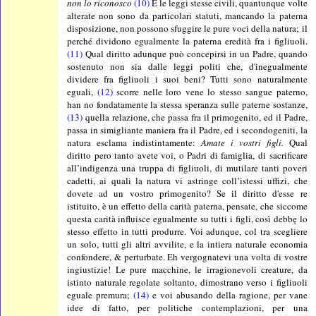
non lo riconosco
(10)
E le leggi stesse civili, quantunque volte
alterate non sono da particolari statuti, mancando la paterna
disposizione, non possono sfuggire le pure voci della natura; il
perché dividono egualmente la paterna eredità fra i figliuoli.
(11)
Qual diritto adunque può concepirsi in un Padre, quando
sostenuto non sia dalle leggi politi che, d'inegualmente
dividere fra figliuoli i suoi beni? Tutti sono naturalmente
eguali,
(12)
scorre nelle loro vene lo stesso sangue paterno,
han no fondatamente la stessa speranza sulle paterne sostanze,
(13)
quella relazione, che passa fra il primogenito, ed il Padre,
passa in simigliante maniera fra il Padre, ed i secondogeniti, la
natura esclama indistintamente:
Am
a
te i vostri figli.
Qual
diritto pero tanto avete voi, o Padri di famiglia, di sacrificare
all’indigenza una truppa di figliuoli, di mutilare tanti poveri
cadetti, ai quali la natura vi astringe coll’istessi uffizi, che
dovete ad un vostro primogenito? Se il diritto d'esse re
istituito, è un effetto della carità paterna, pensate, che siccome
questa carità influisce egualmente su tutti i figli, così debbę lo
stesso effetto in tutti produrre. Voi adunque, col tra scegliere
un solo, tutti gli altri avvilite, e la intiera naturale economia
confondere, & perturbate. Eh vergognatevi una volta di vostre
ingiustizie! Le pure macchine, le irragionevoli creature, da
istinto naturale regolate soltanto, dimostrano verso i figliuoli
eguale premura;
(14)
e voi abusando della ragione, per vane
idee di fatto, per politiche contemplazioni, per una