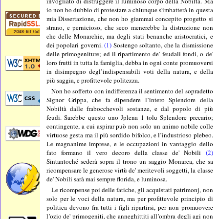
invogliato di distruggere il luminoso corpo della Nobiltà. Ma
io non ho dubbio di protestare a chiunque s'imbatterà in questa
mia Dissertazione, che non ho giammai concepito progetto si
strano, e pernicioso, che seco menerebbe la distruzione non
che delle Monarchie, ma degli stati benanche aristocratici, e
dei popolari governi.
(1)
Sostengo soltanto, che la dismissione
delle primogeniture; ed il ripartimento de' feudali fondi, o de'
loro frutti in tutta la famiglia, debba in ogni conte promuoversi
in disimpegno degl’indispensabili voti della natura, e della
più saggia, e profittevole politezza.
Non ho sofferto con indifferenza il sentimento del sopradetto
Signor Grippa, che fa dipendere l’intero Splendore della
Nobiltà dalle frabocchevoli sostanze, e dal popolo di più
feudi. Sarebbe questo uno Jplena 1 tolu Splendore precario;
contingente, a cui aspirar può non solo un animo nobile colle
virtuose gesta ma il più sordido bifolco, e l’industrioso plebeo.
Le magnanime imprese, e le occupazioni in vantaggio dello
fato formano il vero decoro della classe de' Nobili
(2)
Sintantoché sederà sopra il trono un saggio Monarca, che sa
ricompensare le generose virtù de' meritevoli soggetti, la classe
de' Nobili sarà mai sempre florida, e luminosa.
Le ricompense poi delle fatiche, gli acquistati patrimonj, non
solo per le voci della natura, ma per profittevole principio di
politica devono fra tutti i figli ripartirsi, per non promuovere
l’ozio de' primogeniti, che anneghittiti all’ombra degli agi non