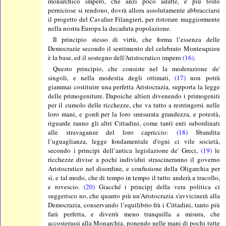
monarchico impero, che anzi poco adatte, e più tosto
perniciose si rendono, dovrà allora assolutamente abbracciarsi
il progetto del Cavalier Filangieri, per ristorare maggiormente
nella nostra Europa la decaduta popolazione.
Il principio stesso di virtù, che forma l’essenza delle
Democrazie secondo il sentimento del celebrato Montesquieu
è la base, ed il sostegno dell’Aristocratico impero
(16)
.
Questo principio, che consiste nel la moderazione de'
singoli, e nella modestia degli ottimati,
(17)
non potrà
giammai costituire una perfetta Aristocrazia, supporta la legge
delle primogeniture. Dapoiche altieri divenendo i primogeniti
per il cumolo delle ricchezze, che va tutto a restringersi nelle
loro mani, e gonfi per la loro smisurata grandezza, e potestà,
riguarde ranno gli altri Cittadini, come tanti enti subordinati
alle stravaganze del loro capriccio:
(18)
Sbandita
l’uguaglianza, legge fondamentale d'ogni ci vile società,
secondo i principi dell’antica legislazione de' Greci,
(19)
le
ricchezze divise a pochi individui strascineranno il governo
Aristocratico nel disordine, e confusione della Oligarchia per
sì, e tal modo, che di tempo in tempo il tutto anderà a tracollo,
e rovescio.
(20)
Giacché i principj della vera politica ci
suggerisco no, che quanto più un'Aristocrazia s'avvicinerà alla
Democrazia, conservando l’equilibrio frà i Cittadini, tanto più
farà perfetta, e diverrà meno tranquilla a misura, che
accosterassi alla Monarchia, ponendo nelle mani di pochi tutte