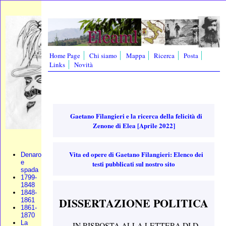
Home Page
Chi siamo
Mappa
Ricerca
Posta
Links
Novità
Gaetano Filangieri e la ricerca della felicità di
Zenone di Elea [Aprile 2022]
Vita ed opere di Gaetano Filangieri: Elenco dei
Denaro
e
testi pubblicati sul nostro sito
spada
1799-
1848
1848-
DISSERTAZIONE POLITICA
1861
1861-
1870
La
IN RISPOSTA ALLA LETTERA DI D.