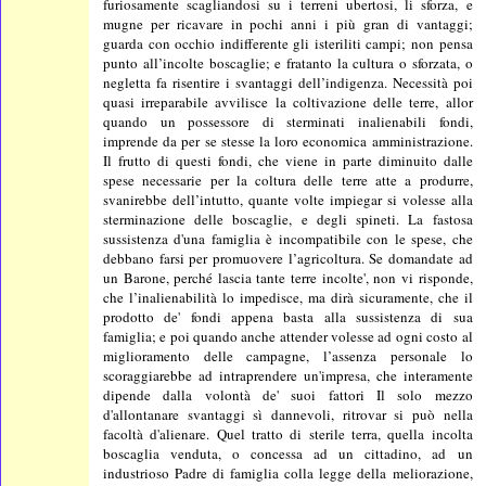
furiosamente scagliandosi su i terreni ubertosi, li sforza, e
mugne per ricavare in pochi anni i più gran di vantaggi;
guarda con occhio indifferente gli isteriliti campi; non pensa
punto all’incolte boscaglie; e fratanto la cultura o sforzata, o
negletta fa risentire i svantaggi dell’indigenza. Necessità poi
quasi irreparabile avvilisce la coltivazione delle terre, allor
quando un possessore di sterminati inalienabili fondi,
imprende da per se stesse la loro economica amministrazione.
Il frutto di questi fondi, che viene in parte diminuito dalle
spese necessarie per la coltura delle terre atte a produrre,
svanirebbe dell’intutto, quante volte impiegar si volesse alla
sterminazione delle boscaglie, e degli spineti. La fastosa
sussistenza d'una famiglia è incompatibile con le spese, che
debbano farsi per promuovere l’agricoltura. Se domandate ad
un Barone, perché lascia tante terre incolte', non vi risponde,
che l’inalienabilità lo impedisce, ma dirà sicuramente, che il
prodotto de' fondi appena basta alla sussistenza di sua
famiglia; e poi quando anche attender volesse ad ogni costo al
miglioramento delle campagne, l’assenza personale lo
scoraggiarebbe ad intraprendere un'impresa, che interamente
dipende dalla volontà de' suoi fattori Il solo mezzo
d'allontanare svantaggi sì dannevoli, ritrovar si può nella
facoltà d'alienare. Quel tratto di sterile terra, quella incolta
boscaglia venduta, o concessa ad un cittadino, ad un
industrioso Padre di famiglia colla legge della meliorazione,