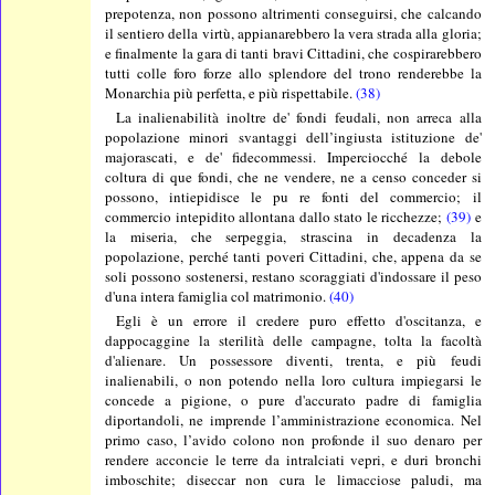
prepotenza, non possono altrimenti conseguirsi, che calcando
il sentiero della virtù, appianarebbero la vera strada alla gloria;
e finalmente la gara di tanti bravi Cittadini, che cospirarebbero
tutti colle foro forze allo splendore del trono renderebbe la
Monarchia più perfetta, e più rispettabile.
(38)
La inalienabilità inoltre de' fondi feudali, non arreca alla
popolazione minori svantaggi dell’ingiusta istituzione de'
majorascati, e de' fidecommessi. Imperciocché la debole
coltura di que fondi, che ne vendere, ne a censo conceder si
possono, intiepidisce le pu re fonti del commercio; il
commercio intepidito allontana dallo stato le ricchezze;
(39)
e
la miseria, che serpeggia, strascina in decadenza la
popolazione, perché tanti poveri Cittadini, che, appena da se
soli possono sostenersi, restano scoraggiati d'indossare il peso
d'una intera famiglia col matrimonio.
(40)
Egli è un errore il credere puro effetto d'oscitanza, e
dappocaggine la sterilità delle campagne, tolta la facoltà
d'alienare. Un possessore diventi, trenta, e più feudi
inalienabili, o non potendo nella loro cultura impiegarsi le
concede a pigione, o pure d'accurato padre di famiglia
diportandoli, ne imprende l’amministrazione economica. Nel
primo caso, l’avido colono non profonde il suo denaro per
rendere acconcie le terre da intralciati vepri, e duri bronchi
imboschite; diseccar non cura le limacciose paludi, ma