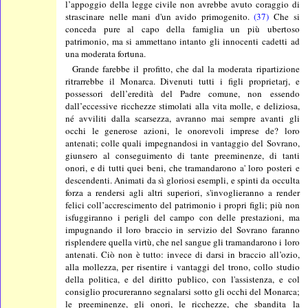
l’appoggio della legge civile non avrebbe avuto coraggio di
strascinare nelle mani d'un avido primogenito.
(37)
Che si
conceda pure al capo della famiglia un più ubertoso
patrimonio, ma si ammettano intanto gli innocenti cadetti ad
una moderata fortuna.
Grande farebbe il profitto, che dal la moderata ripartizione
ritrarrebbe il Monarca. Divenuti tutti i figli proprietarj, e
possessori dell’eredità del Padre comune, non essendo
dall’eccessive ricchezze stimolati alla vita molle, e deliziosa,
né avviliti dalla scarsezza, avranno mai sempre avanti gli
occhi le generose azioni, le onorevoli imprese de? loro
antenati; colle quali impegnandosi in vantaggio del Sovrano,
giunsero al conseguimento di tante preeminenze, di tanti
onori, e di tutti quei beni, che tramandarono a' loro posteri e
descendenti. Animati da sì gloriosi esempli, e spinti da occulta
forza a rendersi agli altri superiori, s'invoglieranno a render
felici coll’accrescimento del patrimonio i propri figli; più non
isfuggiranno i perigli del campo con delle prestazioni, ma
impugnando il loro braccio in servizio del Sovrano faranno
risplendere quella virtù, che nel sangue gli tramandarono i loro
antenati. Ciò non è tutto: invece di darsi in braccio all’ozio,
alla mollezza, per risentire i vantaggi del trono, collo studio
della politica, e del diritto publico, con l'assistenza, e col
consiglio procureranno segnalarsi sotto gli occhi del Monarca;
le preeminenze, gli onori, le ricchezze, che sbandita la