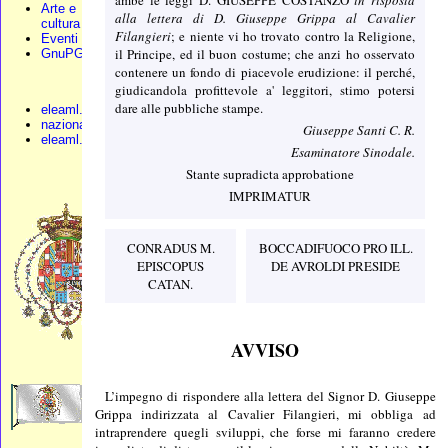
Arte e
alla lettera di D. Giuseppe Grippa al Cavalier
cultura
Filangieri
; e niente vi ho trovato contro la Religione,
Eventi
il Principe, ed il buon costume; che anzi ho osservato
GnuPG
contenere un fondo di piacevole erudizione: il perché,
giudicandola profittevole a' leggitori, stimo potersi
dare alle pubbliche stampe.
eleaml.org
nazionali.org
Giuseppe Santi C. R.
eleaml.altervista
Esaminatore Sinodale.
Stante supradicta approbatione
IMPRIMATUR
CONRADUS M.
BOCCADIFUOCO PRO ILL.
EPISCOPUS
DE AVROLDI PRESIDE
CATAN.
AVVISO
L’impegno di rispondere alla lettera del Signor D. Giuseppe
Grippa indirizzata al Cavalier Filangieri, mi obbliga ad
intraprendere quegli sviluppi, che forse mi faranno credere