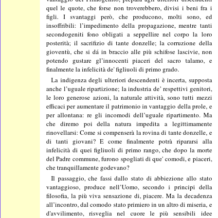
quel le quote, che forse non troverebbero, divisi i beni fra i
figli. I svantaggi però, che producono, molti sono, ed
insoffribili: l’impedimento della propagazione, mentre tanti
secondogeniti fono obligati a seppellire nel corpo la loro
posterità; il sacrifizio di tante donzelle; la corruzione della
gioventù, che si dá in braccio alle più schifose lascivie, non
potendo gustare gl’innocenti piaceri del sacro talamo, e
finalmente la infelicità de' figliuoli di primo grado.
La indigenza degli ulteriori descendenti è incerta, supposta
anche l’uguale ripartizione; la industria de’ respettivi genitori,
le loro generose azioni, la naturale attività, sono tutti mezzi
efficaci per aumentare il patrimonio in vantaggio della prole, e
per allontana: re gli incomodi dell’uguale ripartimento. Ma
che diremo poi della natura impedita a legittimamente
rinovellarsi: Come si compenserà la rovina di tante donzelle, e
di tanti giovani? E come finalmente potrà ripararsi alla
infelicità di quei figliuoli di primo rango, che dopo la morte
del Padre commune, furono spogliati di que' comodi, e piaceri,
che tranquillamente godevano?
Il passaggio, che fassi dallo stato di abbiezione allo stato
vantaggioso, produce nell’Uomo, secondo i principi della
filosofia, la più viva sensazione di, piacere. Ma la decadenza
all’incontro, dal comodo stato primiero in un altro di miseria, e
d'avvilimento, risveglia nel cuore le più sensibili idee