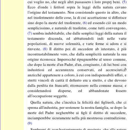
cui voglio no, che negli altri passassero i loro proprj beni.
(5)
Ecco d'onde i feritori sopra le leggi della natura cavano
l’origine del testamento. Non consistendo questo in altro, che
nel trasferimento delle cose, la di cui accettazione si differisce
sino dopo la morte del trasferente,
(6)
ed essendo ciò un modo
semplicissimo, e naturale di trasferire, come tutti convengono,
(7)
sembra indubitabile, che dalle semplici leggi della natura il
testamento discenda, ed abbattendoli indi nelle varie
popolazioni, di nuove solennità, e varie forme si adora e si
rinveste.
(8)
Il diritto poi di succedere ab intestato, è più
incontrastabilmente vero, che dalla semplicità naturale la sua
origine riconosca: Imperocché ripugnerebbe al senso comune,
che dopo la morte d'un Padre, d'un, congiunto, i di lui beni con
industriosi ed accuratezza conservati, ed accresciuti,છે
anzicché appartenere a coloro, à cui con indispensabili uffizi, e
stretti vincoli di carità il defunto era a stretto, e che devono
dalla perdita rin francarli; ritornassero nella comune massa; e
considerandosi disperse, ed abbandonate fossero
all’occupazione soggette.
Quella natura, che c'inculca la felicità dei figliuoli, che ci
sprona all'industria, per sostenere la nostra famiglia, se dopo la
morte del Padre negherebbe ai figli il diritto di succedere,
inciamperebbe sicuramente nella più mostruosa contradizione.
(9)
Sembrami di aver bastantemente di mostrato, che alla natura