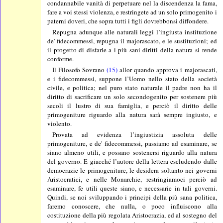
condannabile vanità di perpetuare nel la discendenza la fama,
fare a voi stessi violenza, e restringete ad un solo primogenito i
paterni doveri, che sopra tutti i figli dovrebbonsi diffondere.
Repugna adunque alle naturali leggi l’ingiusta instituzione
de' fidecommessi, repugna il majorascato, e le sustituzioni; ed
il progetto di disfarle a i più sani diritti della natura si rende
conforme.
Il Filosofo Sovrano
(15)
allor quando approva i majorascati,
e i fidecommessi, suppone l’Uomo nello stato della società
civile, e politica; nel puro stato naturale il padre non ha il
diritto di sacrificare un solo secondogenito per sostenere più
secoli il lustro di sua famiglia, e perciò il diritto delle
primogeniture riguardo alla natura sarà sempre ingiusto, e
violento.
Provata ad evidenza l’ingiustizia assoluta delle
primogeniture, e de' fidecommessi, passiamo ad esaminare, se
siano almeno utili, e possano sostenersi riguardo alla natura
del governo. E giacché l’autore della lettera escludendo dalle
democrazie le primogeniture, le desidera soltanto nei governi
Aristocratici, e nelle Monarchie, restringiamoci perciò ad
esaminare, fe utili queste siano, e necessarie in tali governi.
Quindi, se noi sviluppando i principi della più sana politica,
faremo conoscere, che nulla, o poco influiscono alla
costituzione della più regolata Aristocrazia, ed al sostegno del