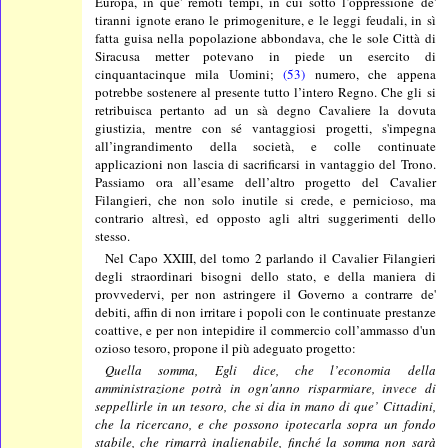
Europa, in que' remoti tempi, in cui sotto l’oppressione de'
tiranni ignote erano le primogeniture, e le leggi feudali, in sì
fatta guisa nella popolazione abbondava, che le sole Città di
Siracusa metter potevano in piede un esercito di
cinquantacinque mila Uomini;
(53)
numero, che appena
potrebbe sostenere al presente tutto l’intero Regno. Che gli si
retribuisca pertanto ad un sà degno Cavaliere la dovuta
giustizia, mentre con sé vantaggiosi progetti, s'impegna
all’ingrandimento della società, e colle continuate
applicazioni non lascia di sacrificarsi in vantaggio del Trono.
Passiamo ora all’esame dell’altro progetto del Cavalier
Filangieri, che non solo inutile si crede, e pernicioso, ma
contrario altresì, ed opposto agli altri suggerimenti dello
stesso.
Nel Capo XXIII, del tomo 2 parlando il Cavalier Filangieri
degli straordinari bisogni dello stato, e della maniera di
provvedervi, per non astringere il Governo a contrarre de'
debiti, affin di non irritare i popoli con le continuate prestanze
coattive, e per non intepidire il commercio coll’ammasso d'un
ozioso tesoro, propone il più adeguato progetto:
Quella somma, Egli dice, che l’economia della
amministrazione potrà in ogn'anno risparmiare, invece di
seppellirle in un
tes
oro, che si dia in mano di que’ Cittadini,
che la ricercano, e che possono ipotecarla sopra un fondo
st
abile, che rimarrà inalienabile, finché la somma non
s
arà