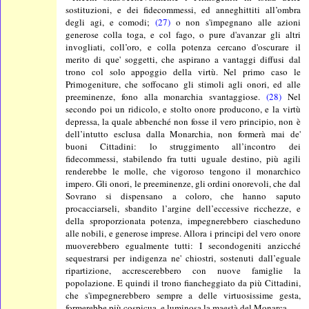
sostituzioni, e dei fidecommessi, ed anneghittiti all’ombra
degli agi, e comodi;
(27)
o non s'impegnano alle azioni
generose colla toga, e col fago, o pure d'avanzar gli altri
invogliati, coll’oro, e colla potenza cercano d'oscurare il
merito di que' soggetti, che aspirano a vantaggi diffusi dal
trono col solo appoggio della virtù. Nel primo caso le
Primogeniture, che soffocano gli stimoli agli onori, ed alle
preeminenze, fono alla monarchia svantaggiose.
(28)
Nel
secondo poi un ridicolo, e stolto onore producono, e la virtù
depressa, la quale abbenché non fosse il vero principio, non è
dell’intutto esclusa dalla Monarchia, non formerà mai de'
buoni Cittadini: lo struggimento all’incontro dei
fidecommessi, stabilendo fra tutti uguale destino, più agili
renderebbe le molle, che vigoroso tengono il monarchico
impero. Gli onori, le preeminenze, gli ordini onorevoli, che dal
Sovrano si dispensano a coloro, che hanno saputo
procacciarseli, sbandito l’argine dell’eccessive ricchezze, e
della sproporzionata potenza, impegnerebbero ciascheduno
alle nobili, e generose imprese. Allora i principi del vero onore
muoverebbero egualmente tutti: I secondogeniti anzicché
sequestrarsi per indigenza ne' chiostri, sostenuti dall’eguale
ripartizione, accrescerebbero con nuove famiglie la
popolazione. E quindi il trono fiancheggiato da più Cittadini,
che s'impegnerebbero sempre a delle virtuosissime gesta,
formerebbe più cospicua, e luminosa la maestà del Monarca.