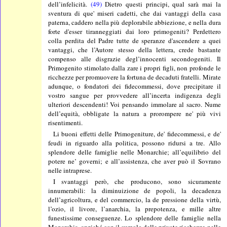
dell’infelicità.
(49)
Dietro questi principi, qual sarà mai la
sventura di que' miseri cadetti, che dai vantaggi della casa
paterna, caddero nella più deplorabile abbiezione, e nella dura
forte d'esser tiranneggiati dai loro primogeniti? Perdettero
colla perdita del Padre tutte de speranze d'ascendere a quei
vantaggi, che l’Autore stesso della lettera, crede bastante
compenso alle disgrazie degl’innocenti secondogeniti. Il
Primogenito stimolato dalla zare i propri figli, non profonde le
ricchezze per promuovere la fortuna de decaduti fratelli. Mirate
adunque, o fondatori dei fidecommessi, dove precipitare il
vostro sangue per provvedere all’incerta indigenza degli
ulteriori descendenti! Voi pensando immolare al sacro. Nume
dell’equità, obbligate la natura a prorompere ne' più vivi
risentimenti.
Li buoni effetti delle Primogeniture, de' fidecommessi, e de'
feudi in riguardo alla politica, possono ridursi a tre. Allo
splendore delle famiglie nelle Monarchie; all’equilibrio del
potere ne’ governi; e all’assistenza, che aver può il Sovrano
nelle intraprese.
I svantaggi però, che producono, sono sicuramente
innumerabili: la diminuizione de popoli, la decadenza
dell’agricoltura, e del commercio, la de pressione della virtù,
l’ozio, il livore, l’anarchia, la prepotenza, e mille altre
funestissime conseguenze. Lo splendore delle famiglie nella
Monarchia, anziché con il cumolo delle private ricchezze nelle