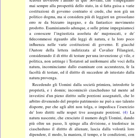
mai sempre alla prosperità dello stato, in sì fatta guisa a varie
costituzioni di governo contrario si crede, che non già un
politico dogma, ma si considera più di leggieri un grossolano
erro re da bizzarro ingegno, e da fantastico movimento
prodotto. Esaminiamolo adunque, e sulle prime impegniamoci
a conoscere l’ingiustizia assoluta de' majorascati, e de'
fidecommessi riguardo alle leggi di natura, e la loro poco
influenza nelle varie costituzioni di governo. E giacché
l’Autore della lettera indirizzata al Cavalier Filangieri,
considerando il di ritto di testare per una invenzione çi vile, e
politica, non astringe i Testatori ad uniformarsi alle voci della
natura, incominciamo dallo esaminare con accuratezza, fe la
facoltà di testare, ed il diritto di succedere ab intestato dalla
natura provenga.
Recedendo gli Uomini dalla società primiera, introdotte le
proprietà, e i domin; incominciò ciascheduno tal mente ad
investirsi d'un pieno diritto sulle porzioni assegnateli, che lo
arbitro divenendo del proprio patrimonio ne può a suo talento
disporre, pur che agli altri non tolga, o impedisca l’esercizio
de' loro diritti sulle respet tive assegnate porzioni.
(4)
La
natura nascente, che cresciuto il numero degli Uomini, dando
più oltre un passo, li spinge alla divisione, e trasferisce in
ciascheduno il diritto di alienare, lascia dalla volontà loro
dipendere, il modo, la maniera, il tempo, e le condizioni, con