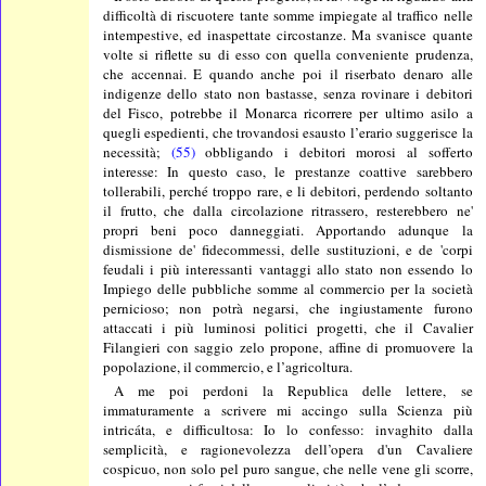
difficoltà di riscuotere tante somme impiegate al traffico nelle
intempestive, ed inaspettate circostanze. Ma svanisce quante
volte si riflette su di esso con quella conveniente prudenza,
che accennai. E quando anche poi il riserbato denaro alle
indigenze dello stato non bastasse, senza rovinare i debitori
del Fisco, potrebbe il Monarca ricorrere per ultimo asilo a
quegli espedienti, che trovandosi esausto l’erario suggerisce la
necessità;
(55)
obbligando i debitori morosi al sofferto
interesse: In questo caso, le prestanze coattive sarebbero
tollerabili, perché troppo rare, e li debitori, perdendo soltanto
il frutto, che dalla circolazione ritrassero, resterebbero ne'
propri beni poco danneggiati. Apportando adunque la
dismissione de' fidecommessi, delle sustituzioni, e de 'corpi
feudali i più interessanti vantaggi allo stato non essendo lo
Impiego delle pubbliche somme al commercio per la società
pernicioso; non potrà negarsi, che ingiustamente furono
attaccati i più luminosi politici progetti, che il Cavalier
Filangieri con saggio zelo propone, affine di promuovere la
popolazione, il commercio, e l’agricoltura.
A me poi perdoni la Republica delle lettere, se
immaturamente a scrivere mi accingo sulla Scienza più
intricáta, e difficultosa: Io lo confesso: invaghito dalla
semplicità, e ragionevolezza dell’opera d'un Cavaliere
cospicuo, non solo pel puro sangue, che nelle vene gli scorre,