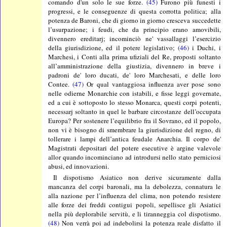
comando d'un solo le sue forze.
(45)
Furono più funesti i
progressi, e le conseguenze di questa corrotta politica; alla
potenza de Baroni, che di giorno in giorno cresceva succedette
l’usurpazione; i feudi, che da principio erano amovibili,
divennero ereditarj; incominciò ne' vassallaggi l’esercizio
della giurisdizione, ed il potere legislativo;
(46)
i Duchi, i
Marchesi, i Conti alla prima ufiziali del Re, proposti soltanto
all’amministrazione della giustizia, divennero in breve i
padroni de' loro ducati, de' loro Marchesati, e delle loro
Contee.
(47)
Or qual vantaggiosa influenza aver pose sono
nelle odierne Monarchie con istabili, e fisse leggi governate,
ed a cui è sottoposto lo stesso Monarca, questi corpi potenti,
necessarj soltanto in quel le barbare circostanze dell’occupata
Europa? Per sostenere l’equilibrio fra il Sovrano, ed il popolo,
non vi è bisogno di smembrare la giurisdizione del regno, di
tollerare i lampi dell’antica feudale Anarchia. Il corpo de'
Magistrati depositari del potere esecutive è argine valevole
allor quando incominciano ad introdursi nello stato perniciosi
abusi, ed innovazioni.
Il dispotismo Asiatico non derive sicuramente dalla
mancanza del corpi baronali, ma la debolezza, connatura le
alla nazione per l’influenza del clima, non potendo resistere
alle forze dei freddi contigui popoli, sepellisce gli Asiatici
nella più deplorabile servitù, e li tiranneggia col dispotismo.
(48)
Non verrà poi ad indebolirsi la potenza reale disfatto il