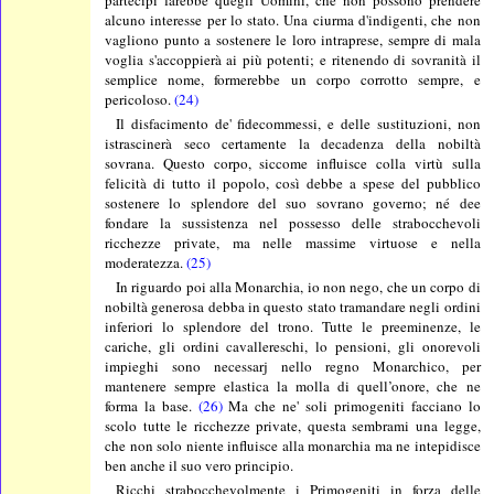
alcuno interesse per lo stato. Una ciurma d'indigenti, che non
vagliono punto a sostenere le loro intraprese, sempre di mala
voglia s'accoppierà ai più potenti; e ritenendo di sovranità il
semplice nome, formerebbe un corpo corrotto sempre, e
pericoloso.
(24)
Il disfacimento de' fidecommessi, e delle sustituzioni, non
istrascinerà seco certamente la decadenza della nobiltà
sovrana. Questo corpo, siccome influisce colla virtù sulla
felicità di tutto il popolo, così debbe a spese del pubblico
sostenere lo splendore del suo sovrano governo; né dee
fondare la sussistenza nel possesso delle strabocchevoli
ricchezze private, ma nelle massime virtuose e nella
moderatezza.
(25)
In riguardo poi alla Monarchia, io non nego, che un corpo di
nobiltà generosa debba in questo stato tramandare negli ordini
inferiori lo splendore del trono. Tutte le preeminenze, le
cariche, gli ordini cavallereschi, lo pensioni, gli onorevoli
impieghi sono necessarj nello regno Monarchico, per
mantenere sempre elastica la molla di quell’onore, che ne
forma la base.
(26)
Ma che ne' soli primogeniti facciano lo
scolo tutte le ricchezze private, questa sembrami una legge,
che non solo niente influisce alla monarchia ma ne intepidisce
ben anche il suo vero principio.
Ricchi strabocchevolmente i Primogeniti in forza delle