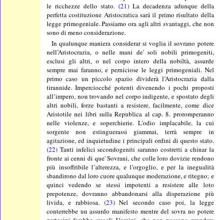
le ricchezze dello stato.
(21)
La decadenza adunque della
perfetta costituzione Aristocratica sará il primo risultato della
legge primogeniale. Passiamo ora agli altri svantaggi, che non
sono di meno considerazione.
In qualunque maniera considerar si voglia il sovrano potere
nell’Aristocrazia, o nelle mani de' soli nobili primogeniti,
esclusi gli altri, o nel corpo intero della nobiltà, assurde
sempre mai faranno, e perniciose le leggi primogeniali. Nel
primo caso un piccolo spazio dividerà l’Aristocrazia dalla
tirannide. Imperciocché potenti divenendo i pochi proposti
all’impero, non trovando nel corpo indigente, e spostato degli
altri nobili, forze bastanti a resistere, facilmente, come dice
Aristotile nei libri sulla Republica al cap. 8. proromperanno
nelle violenze, e soperchierie. L'odio implacabile, la cui
sorgente non estinguerassi giammai, terrà sempre in
agitazione, ed inquietudine i principali ordini di questo stato.
(22)
Tanti infelici secondogeniti saranno costretti a chinar la
fronte ai cenni di que' Sovrani, che colle loro dovizie rendono
più insoffribile l’alterezza, e l’orgoglio, e per la inegualità
sbandirono dal loro cuore qualunque moderazione, e ritegno; e
quinci vedendo se stessi impotenti a resistere alle loto
prepotenze, dovranno abbandonarsi alla disperazione più
livida, e rabbiosa.
(23)
Nel secondo caso poi, la legge
conterrebbe un assurdo manifesto mentre del sovra no potere
partecipi farebbe quegli Uomini, che non possono prendere