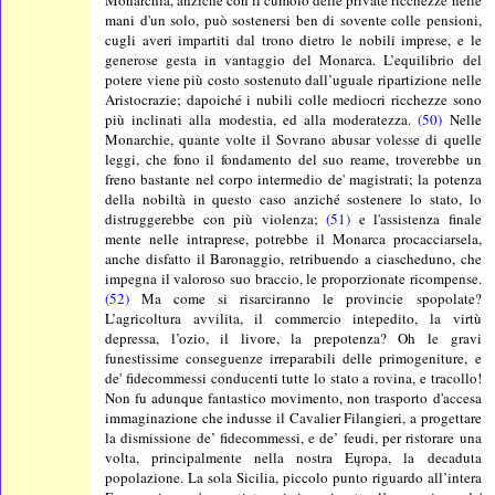
mani d'un solo, può sostenersi ben di sovente colle pensioni,
cugli averi impartiti dal trono dietro le nobili imprese, e le
generose gesta in vantaggio del Monarca. L’equilibrio del
potere viene più costo sostenuto dall’uguale ripartizione nelle
Aristocrazie; dapoiché i nubili colle mediocri ricchezze sono
più inclinati alla modestia, ed alla moderatezza.
(50)
Nelle
Monarchie, quante volte il Sovrano abusar volesse di quelle
leggi, che fono il fondamento del suo reame, troverebbe un
freno bastante nel corpo intermedio de' magistrati; la potenza
della nobiltà in questo caso anziché sostenere lo stato, lo
distruggerebbe con più violenza;
(51)
e l'assistenza finale
mente nelle intraprese, potrebbe il Monarca procacciarsela,
anche disfatto il Baronaggio, retribuendo a ciascheduno, che
impegna il valoroso suo braccio, le proporzionate ricompense.
(52)
Ma come si risarciranno le provincie spopolate?
L’agricoltura avvilita, il commercio intepedito, la virtù
depressa, l’ozio, il livore, la prepotenza? Oh le gravi
funestissime conseguenze irreparabili delle primogeniture, e
de' fidecommessi conducenti tutte lo stato a rovina, e tracollo!
Non fu adunque fantastico movimento, non trasporto d'accesa
immaginazione che indusse il Cavalier Filangieri, a progettare
la dismissione de’ fidecommessi, e de’ feudi, per ristorare una
volta, principalmente nella nostra Eųropa, la decaduta
popolazione. La sola Sicilia, piccolo punto riguardo all’intera