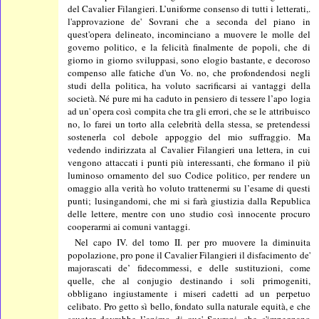
del Cavalier Filangieri. L’uniforme consenso di tutti i letterati,.
l'approvazione de' Sovrani che a seconda del piano in
quest'opera delineato, incominciano a muovere le molle del
governo politico, e la felicità finalmente de popoli, che di
giorno in giorno sviluppasi, sono elogio bastante, e decoroso
compenso alle fatiche d'un Vo. no, che profondendosi negli
studi della politica, ha voluto sacrificarsi ai vantaggi della
società. Né pure mi ha caduto in pensiero di tessere l’apo logia
ad un' opera così compita che tra gli errori, che se le attribuisco
no, lo farei un torto alla celebrità della stessa, se pretendessi
sostenerla col debole appoggio del mio suffraggio. Ma
vedendo indirizzata al Cavalier Filangieri una lettera, in cui
vengono attaccati i punti più interessanti, che formano il più
luminoso ornamento del suo Codice politico, per rendere un
omaggio alla verità ho voluto trattenermi su l’esame di questi
punti; lusingandomi, che mi si farà giustizia dalla Republica
delle lettere, mentre con uno studio così innocente procuro
cooperarmi ai comuni vantaggi.
Nel capo IV. del tomo II. per pro muovere la diminuita
popolazione, pro pone il Cavalier Filangieri il disfacimento de'
majorascati de’ fidecommessi, e delle sustituzioni, come
quelle, che al conjugio destinando i soli primogeniti,
obbligano ingiustamente i miseri cadetti ad un perpetuo
celibato. Pro getto sì bello, fondato sulla naturale equità, e che
scuoter dovrebbe l’animo di que' Sovrani, che s'impegnano