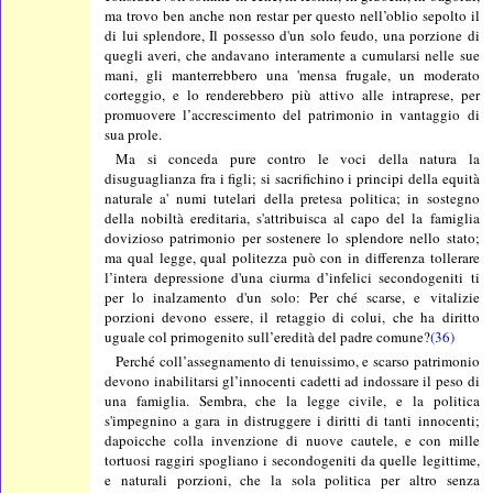
ma trovo ben anche non restar per questo nell’oblio sepolto il
di lui splendore, Il possesso d'un solo feudo, una porzione di
quegli averi, che andavano interamente a cumularsi nelle sue
mani, gli manterrebbero una 'mensa frugale, un moderato
corteggio, e lo renderebbero più attivo alle intraprese, per
promuovere l’accrescimento del patrimonio in vantaggio di
sua prole.
Ma si conceda pure contro le voci della natura la
disuguaglianza fra i figli; si sacrifichino i principi della equità
naturale a' numi tutelari della pretesa politica; in sostegno
della nobiltà ereditaria, s'attribuisca al capo del la famiglia
dovizioso patrimonio per sostenere lo splendore nello stato;
ma qual legge, qual politezza può con in differenza tollerare
l’intera depressione d'una ciurma d’infelici secondogeniti ti
per lo inalzamento d'un solo: Per ché scarse, e vitalizie
porzioni devono essere, il retaggio di colui, che ha diritto
uguale col primogenito sull’eredità del padre comune?
(36)
Perché coll’assegnamento di tenuissimo, e scarso patrimonio
devono inabilitarsi gl’innocenti cadetti ad indossare il peso di
una famiglia. Sembra, che la legge civile, e la politica
s'impegnino a gara in distruggere i diritti di tanti innocenti;
dapoicche colla invenzione di nuove cautele, e con mille
tortuosi raggiri spogliano i secondogeniti da quelle legittime,
e naturali porzioni, che la sola politica per altro senza