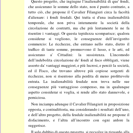
Questo progetto, che ingiugne l’inalienabilitá di que' fondi,
che assicurano le somme dello stato, non é punto contrario, a
tutto ciò, che propone il Cavalier Filangieri circa la facoltà
d'alienare: i fondi feudali. Qui tratta si d'una inalienabilità
temporale, che non priva interamente la società della
circolazione de contratti, ma che più lentamente le ne fa
risentire i vantaggi. Or questa tepidezza scomparisce; qualora
considerar si vogliono, le conseguenze dell’invigorito
commercio: Le ricchezze, che entrano nello stato, dietro il
traffico di tante somme, promuovono il lusso, e le arti, ed
assicurano a' Cittadini: la sussistenza. L'incomodo
dell’indebolita circolazione de' fondi al fisco obbligati, viene
assorto da' vantaggi maggiori, e più lucrosi, e perciò la società,
ed il Fisco, che trovano altrove più copiose sorgenti di
ricchezze, non si risentono alla perdita di meno profittevole
entrata. La inalienabilità feudale non trova nelle sue
conseguenze più vantaggioso compenso, ma in qualunque
aspetto considerar si voglia, si rende allo stato dannevole, e
perniciosa.
Non inciampa adunque il Cavalier Filangieri in proposizione
opposta, e contradittoria, ma considerando i resultati dell’uno,
e dell’altro progetto, della feudale inalienabilità ne propone il
disfacimento, e l’altra all’incontro con ogni ardore la
suggerisce.
Il solo dubbio di questo progetto, si ravvolge in riguardo alla