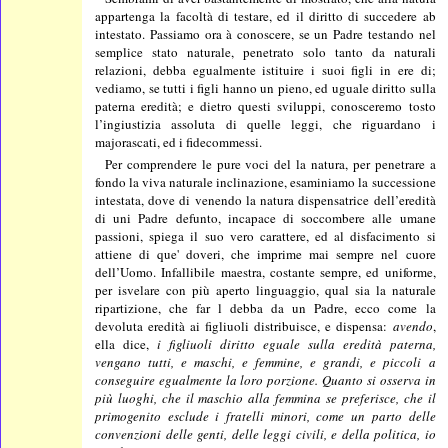
appartenga la facoltà di testare, ed il diritto di succedere ab
intestato. Passiamo ora à conoscere, se un Padre testando nel
semplice stato naturale, penetrato solo tanto da naturali
relazioni, debba egualmente istituire i suoi figli in ere di;
vediamo, se tutti i figli hanno un pieno, ed uguale diritto sulla
paterna eredità; e dietro questi sviluppi, conosceremo tosto
l’ingiustizia assoluta di quelle leggi, che riguardano i
majorascati, ed i fidecommessi.
Per comprendere le pure voci del la natura, per penetrare a
fondo la viva naturale inclinazione, esaminiamo la successione
intestata, dove di venendo la natura dispensatrice dell’eredità
di uni Padre defunto, incapace di soccombere alle umane
passioni, spiega il suo vero carattere, ed al disfacimento si
attiene di que' doveri, che imprime mai sempre nel cuore
dell’Uomo. Infallibile maestra, costante sempre, ed uniforme,
per isvelare con più aperto linguaggio, qual sia la naturale
ripartizione, che far l debba da un Padre, ecco come la
devoluta eredità ai figliuoli distribuisce, e dispensa:
avendo
,
ella dice,
i figliuoli diritto eguale sulla eredità paterna,
vengano tutti, e maschi, e femmine, e grandi, e piccoli a
conseguire egualmente la loro porzione. Quanto si
oss
erva in
più luoghi, che il maschio alla femmina se preferisce, che il
primogenito esclude i fratelli minori, come un parto delle
co
n
venzioni delle genti, delle leggi civili, e della politica, io