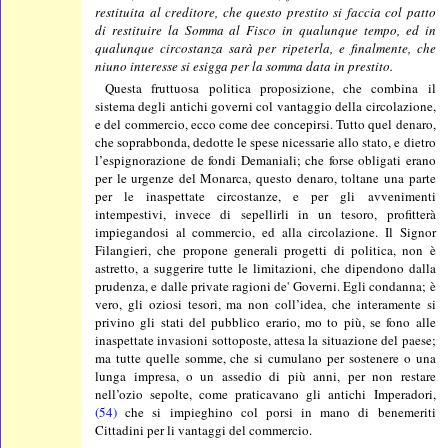
restituita al creditore, che questo prestito si faccia col patto
di restituire la Somma al Fisco in qualunque tempo, ed in
qualunque circostanza
s
arà per ripeterla, e finalmente, che
niuno intere
ss
e
s
i esigga per la somma data in prestito.
Questa fruttuosa politica proposizione, che combina il
sistema degli antichi governi col vantaggio della circolazione,
e del commercio, ecco come dee concepirsi. Tutto quel denaro,
che soprabbonda, dedotte le spese nicessarie allo stato, e dietro
l’espignorazione de fondi Demaniali; che forse obligati erano
per le urgenze del Monarca, questo denaro, toltane una parte
per le inaspettate circostanze, e per gli avvenimenti
intempestivi, invece di sepellirli in un tesoro, profitterà
impiegandosi al commercio, ed alla circolazione. Il Signor
Filangieri, che propone generali progetti di politica, non è
astretto, a suggerire tutte le limitazioni, che dipendono dalla
prudenza, e dalle private ragioni de' Governi. Egli condanna; è
vero, gli oziosi tesori, ma non coll’idea, che interamente si
privino gli stati del pubblico erario, mo to più, se fono alle
inaspettate invasioni sottoposte, attesa la situazione del paese;
ma tutte quelle somme, che si cumulano per sostenere o una
lunga impresa, o un assedio di più anni, per non restare
nell’ozio sepolte, come praticavano gli antichi Imperadori,
(54)
che si impieghino col porsi in mano di benemeriti
Cittadini per li vantaggi del commercio.