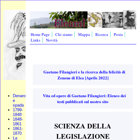
Home Page
Chi siamo
Mappa
Ricerca
Posta
Links
Novità
Gaetano Filangieri e la ricerca della felicità di
Zenone di Elea [Aprile 2022]
Vita ed opere di Gaetano Filangieri: Elenco dei
Denaro
e
testi pubblicati sul nostro sito
spada
1799-
1848
1848-
SCIENZA DELLA
1861
1861-
1870
LEGISLAZIONE
La