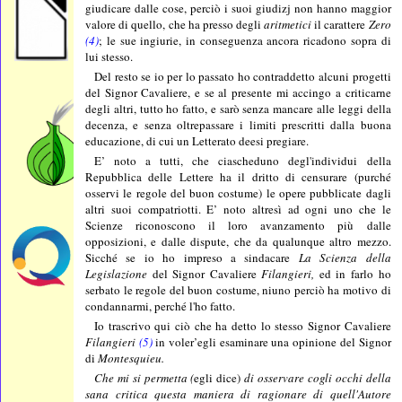
giudicare dalle cose, perciò i suoi giudizj non hanno maggior
valore di quello, che ha presso degli
aritmetici
il carattere
Zero
(4)
; le sue ingiurie, in conseguenza ancora ricadono sopra di
lui stesso.
Del resto se io per lo passato ho contraddetto alcuni progetti
del Signor Cavaliere, e se al presente mi accingo a criticarne
degli altri, tutto ho fatto, e sarò senza mancare alle leggi della
decenza, e senza oltrepassare i limiti prescritti dalla buona
educazione, di cui un Letterato deesi pregiare.
E’ noto a tutti, che ciascheduno degl'individui della
Repubblica delle Lettere ha il dritto di censurare (purché
osservi le regole del buon costume) le opere pubblicate dagli
altri suoi compatriotti. E’ noto altresì ad ogni uno che le
Scienze riconoscono il loro avanzamento più dalle
opposizioni, e dalle dispute, che da qualunque altro mezzo.
Sicché se io ho impreso a sindacare
La Scienza della
Legislazione
del Signor Cavaliere
Filangieri,
ed in farlo ho
serbato le regole del buon costume, niuno perciò ha motivo di
condannarmi, perché l'ho fatto.
Io trascrivo qui ciò che ha detto lo stesso Signor Cavaliere
Filangieri
(5)
in voler’egli esaminare una opinione del Signor
di
Montesquieu.
Che mi si permetta (
egli dice)
di osservare cogli occhi della
sana critica questa maniera di ragionare di quell'Autore