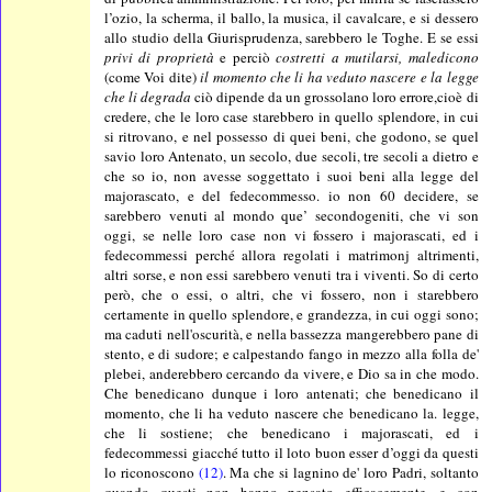
l’ozio, la scherma, il ballo, la musica, il cavalcare, e si dessero
allo studio della Giurisprudenza, sarebbero le Toghe. E se essi
privi di proprietà
e perciò
costretti a mutilarsi, maledicono
(come Voi dite)
il momento che li ha veduto nascere e la legge
che li degrada
ciò dipende da un grossolano loro errore,cioè di
credere, che le loro case starebbero in quello splendore, in cui
si ritrovano, e nel possesso di quei beni, che godono, se quel
savio loro Antenato, un secolo, due secoli, tre secoli a dietro e
che so io, non avesse soggettato i suoi beni alla legge del
majorascato, e del fedecommesso. io non 60 decidere, se
sarebbero venuti al mondo que’ secondogeniti, che vi son
oggi, se nelle loro case non vi fossero i majorascati, ed i
fedecommessi perché allora regolati i matrimonj altrimenti,
altri sorse, e non essi sarebbero venuti tra i viventi. So di certo
però, che o essi, o altri, che vi fossero, non i starebbero
certamente in quello splendore, e grandezza, in cui oggi sono;
ma caduti nell'oscurità, e nella bassezza mangerebbero pane di
stento, e di sudore; e calpestando fango in mezzo alla folla de'
plebei, anderebbero cercando da vivere, e Dio sa in che modo.
Che benedicano dunque i loro antenati; che benedicano il
momento, che li ha veduto nascere che benedicano la. legge,
che li sostiene; che benedicano i majorascati, ed i
fedecommessi giacché tutto il loto buon esser d’oggi da questi
lo riconoscono
(12)
. Ma che si lagnino de' loro Padri, soltanto
quando questi non hanno pensato efficacemente, e con