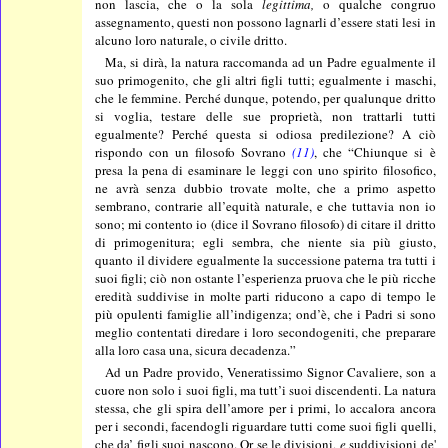
non lascia, che o la sola
legittima,
o qualche congruo
assegnamento, questi non possono lagnarli d’essere stati lesi in
alcuno loro naturale, o civile dritto.
Ma, si dirà, la natura raccomanda ad un Padre egualmente il
suo primogenito, che gli altri figli tutti; egualmente i maschi,
che le femmine. Perché dunque, potendo, per qualunque dritto
si voglia, testare delle sue proprietà, non trattarli tutti
egualmente? Perché questa si odiosa predilezione? A ciò
rispondo con un filosofo Sovrano
(11)
, che “Chiunque si è
presa la pena di esaminare le leggi con uno spirito filosofico,
ne avrà senza dubbio trovate molte, che a primo aspetto
sembrano, contrarie all’equità naturale, e che tuttavia non io
sono; mi contento io (dice il Sovrano filosofo) di citare il dritto
di primogenitura; egli sembra, che niente sia più giusto,
quanto il dividere egualmente la successione paterna tra tutti i
suoi figli; ciò non ostante l’esperienza pruova che le più ricche
eredità suddivise in molte parti riducono a capo di tempo le
più opulenti famiglie all’indigenza; ond’è, che i Padri si sono
meglio contentati diredare i loro secondogeniti, che preparare
alla loro casa una, sicura decadenza.”
Ad un Padre provido, Veneratissimo Signor Cavaliere, son a
cuore non solo i suoi figli, ma tutt’i suoi discendenti. La natura
stessa, che gli spira dell’amore per i primi, lo accalora ancora
per i secondi, facendogli riguardare tutti come suoi figli quelli,
che da’ figli suoi nascono. Or se le divisioni,
e
suddivisioni de'