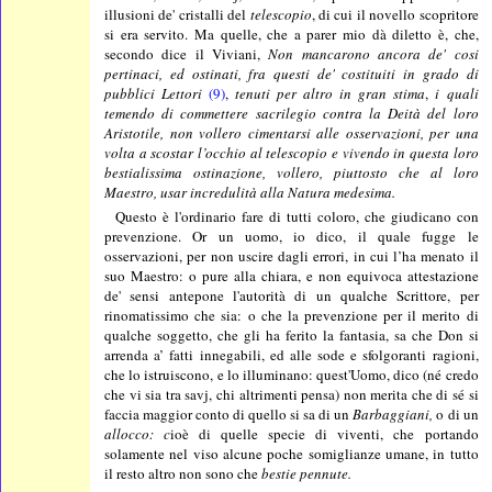
illusioni de' cristalli del
telescopio
, di cui il novello scopritore
si era servito. Ma quelle, che a parer mio dà diletto è, che,
secondo dice il Viviani,
Non mancarono ancora de' cosi
pertinaci, ed ostinati, fra questi de' costituiti in grado di
pubblici Lettori
(9)
,
tenuti per altro in gran stima
,
i quali
temendo di commettere sacrilegio contra la Deità del loro
Aristotile, non
vollero cimentarsi alle osservazioni, per una
volta a scostar l’occhio al telescopio e vivendo in questa loro
bestialissima ostinazione, vollero, piuttosto che al loro
Maestro, usar incredulità alla Natura medesima.
Questo è l'ordinario fare di tutti coloro, che giudicano con
prevenzione. Or un uomo, io dico, il quale fugge le
osservazioni, per non uscire dagli errori, in cui l’ha menato il
suo Maestro: o pure alla chiara, e non equivoca attestazione
de' sensi antepone l'autorità di un qualche Scrittore, per
rinomatissimo che sia: o che la prevenzione per il merito di
qualche soggetto, che gli ha ferito la fantasia, sa che Don si
arrenda a’ fatti innegabili, ed alle sode e sfolgoranti ragioni,
che lo istruiscono, e lo illuminano: quest'Uomo, dico (né credo
che vi sia tra savj, chi altrimenti pensa) non merita che di sé si
faccia maggior conto di quello si sa di un
Barbaggiani,
o di un
allocco: c
ioè di quelle specie di viventi, che portando
solamente nel viso alcune poche somiglianze umane, in tutto
il resto altro non sono che
bestie pennute.