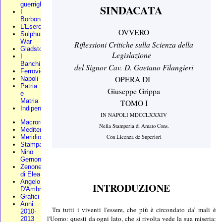
guerriglia
SINDACATA
I
Borbone
L'Esercito
OVVERO
Sulphur
War
Riflessioni Critiche sulla Scienza della
Gladstone
Legislazione
I
Banchi
del Signor Cav. D. Gaetano Filangieri
Ferrovie
OPERA DI
Napoli
Patria
Giuseppe Grippa
e
Matria
TOMO I
Indipendenza
IN NAPOLI MDCCLXXXIV
Macroregione
Nella Stamperia di Amato Cons.
Mediterraneo
Meridionali
Con Licenza de Superiori
Stampa
Nino
Gernone
Zenone
di Elea
Angelo
INTRODUZIONE
D'Ambra
Grafici
Anni
Tra tutti i viventi l'essere, che più è circondato da’ mali è
2010-
l'Uomo: questi da ogni lato, che si rivolta vede la sua miseria:
2013