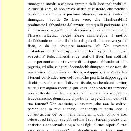
rimangano incolti, a cagione appunto della loro inalienabilità.
A dirvi il vero, io non trovo affatto sussistente, che perché i
territorj feudali non si possono alienare, perciò i medesimi
rimangano incolti. Se fosse vero, che l'inalienabilità
producesse l’abbandono de' territorj, tutti quelli parimente, che
si ritrovano soggetti a fedecommessi, dovrebbero patire
l’istessa sciagura, perché niente cambierebbe il motivo
dell'abbandono, o che il divieto di poterli alienare venga dal
fisco, o da un testatore antenato. Ma Voi troverete
costantemente de' territorj feudali, de' territorj non feudali, ma
soggetti a’ fedecommessi, e de' territorj liberi ben coltivati
come per contrario ne troverete di tutti questi abbandonati alla
pigrizia, ed alla sciagura. Secondochè dunque i possessori de'
medesimi sono uomini industriosi, o dappoco, cosi Voi vedete
i terreni coltivati, o non coltivati. Che percià la dappocaggine
di chi possiede, e non il divieto fiscale, sa che alcuni territorj
feudali rimangano incolti. Ogni volta, che vedete un territorio
non coltivato, sia feudale, sia non feudale, ma soggetto a
fedecommesso; domandate al padrone: tu perché non coltivi il
tuo terreno? Non sentirete, vi assicuro, che non lo coltivi,
perché non lo può alienare. L’inalienabilità porta seco là
conservazione de' beni nella famiglia. E quai uomo è cosi
sciocco, ed iniquo, che abbandona i suoi terreni, perché vien
costretto a conservarli a se, a’ suoi figli, a’ suoi nipoti a’ suoi
successori, e congiunti? La devoluzione al fisco, non è