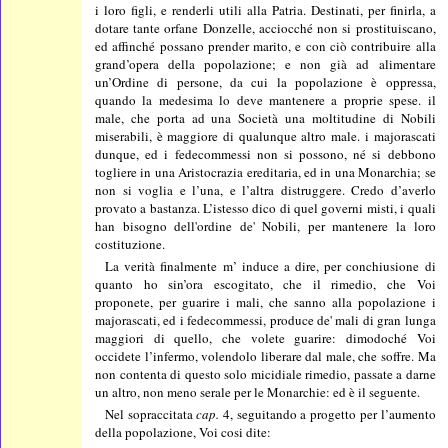
i loro figli, e renderli utili alla Patria. Destinati, per finirla, a
dotare tante orfane Donzelle, acciocché non si prostituiscano,
ed affinché possano prender marito, e con ciò contribuire alla
grand’opera della popolazione; e non già ad alimentare
un’Ordine di persone, da cui la popolazione è oppressa,
quando la medesima lo deve mantenere a proprie spese. il
male, che porta ad una Società una moltitudine di Nobili
miserabili, è maggiore di qualunque altro male. i majorascati
dunque, ed i fedecommessi non si possono, né si debbono
togliere in una Aristocrazia ereditaria, ed in una Monarchia; se
non si voglia e l’una, e l’altra distruggere. Credo d’averlo
provato a bastanza. L’istesso dico di quel governi misti, i quali
han bisogno dell'ordine de' Nobili, per mantenere la loro
costituzione.
La verità finalmente m’ induce a dire, per conchiusione di
quanto ho sin’ora escogitato, che il rimedio, che Voi
proponete, per guarire i mali, che sanno alla popolazione i
majorascati, ed i fedecommessi, produce de' mali di gran lunga
maggiori di quello, che volete guarire: dimodoché Voi
occidete l’infermo, volendolo liberare dal male, che soffre. Ma
non contenta di questo solo micidiale rimedio, passate a darne
un altro, non meno serale per le Monarchie: ed è il seguente.
Nel sopraccitata
cap.
4, seguitando a progetto per l’aumento
della popolazione, Voi cosi dite: