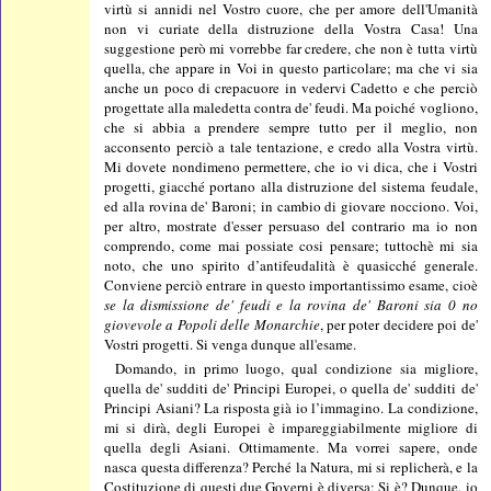
virtù si annidi nel Vostro cuore, che per amore dell'Umanità
non vi curiate della distruzione della Vostra Casa! Una
suggestione però mi vorrebbe far credere, che non è tutta virtù
quella, che appare in Voi in questo particolare; ma che vi sia
anche un poco di crepacuore in vedervi Cadetto e che perciò
progettate alla maledetta contra de' feudi. Ma poiché vogliono,
che si abbia a prendere sempre tutto per il meglio, non
acconsento perciò a tale tentazione, e credo alla Vostra virtù.
Mi dovete nondimeno permettere, che io vi dica, che i Vostri
progetti, giacché portano alla distruzione del sistema feudale,
ed alla rovina de' Baroni; in cambio di giovare nocciono. Voi,
per altro, mostrate d'esser persuaso del contrario ma io non
comprendo, come mai possiate cosi pensare; tuttochè mi sia
noto, che uno spirito d’antifeudalità è quasicché generale.
Conviene perciò entrare in questo importantissimo esame, cioè
se la dismissione de' feudi e la rovina de' Baroni sia 0 no
giovevole a Popoli delle Monarchie
, per poter decidere poi de'
Vostri progetti. Si venga dunque all'esame.
Domando, in primo luogo, qual condizione sia migliore,
quella de' sudditi de' Principi Europei, o quella de' sudditi de'
Principi Asiani? La risposta già io l’immagino. La condizione,
mi si dirà, degli Europei è impareggiabilmente migliore di
quella degli Asiani. Ottimamente. Ma vorrei sapere, onde
nasca questa differenza? Perché la Natura, mi si replicherà, e la
Costituzione di questi due Governi è diversa: Si è? Dunque, io