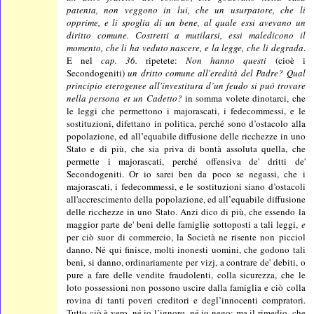
patenta, non veggono in lui, che un usurpatore, che li
opprime, e li spoglia di un bene, al quale essi avevano un
diritto comune. Costretti a mutilarsi, essi maledicono il
momento, che li ha veduto nascere, e la legge, che li degrada
.
E nel
cap. 36.
ripetete:
Non hanno questi
(cioè i
Secondogeniti)
un dritto comune all'eredità del Padre? Qual
principio eterogenee all'investitura d’un feudo si può trovare
nella persona et un Cadetto?
in somma volete dinotarci, che
le leggi che permettono i majorascati, i fedecommessi, e le
sostituzioni, difettano in politica, perché sono d’ostacolo alla
popolazione, ed all’equabile diffusione delle ricchezze in uno
Stato e di più, che sia priva di bontà assoluta quella, che
permette i majorascati, perché offensiva de' dritti de'
Secondogeniti. Or io sarei ben da poco se negassi, che i
majorascati, i fedecommessi, e le sostituzioni siano d’ostacoli
all'accrescimento della popolazione, ed all’equabile diffusione
delle ricchezze in uno Stato. Anzi dico di più, che essendo la
maggior parte de' beni delle famiglie sottoposti a tali leggi,
e
per ciò suor di commercio, la Società ne risente non picciol
danno. Né qui finisce, molti inonesti uomini, che godono tali
beni, si danno, ordinariamente per vizj, a contrare de' debiti, o
pure a fare delle vendite fraudolenti, colla sicurezza, che le
loto possessioni non possono uscire dalla famiglia e ciò colla
rovina di tanti poveri creditori e degl’innocenti compratori.
Tutto ciò è vero, né io l’ignoro, né io nego; ma il rimedio, che