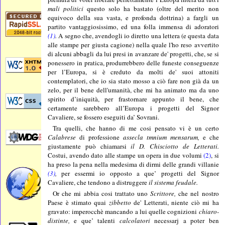
mali politici
questo solo ha bastato (oltre del merito non
equivoco della sua vasta, e profonda dottrina) a fargli un
partito vantaggiosissimo, ed una folla immensa di adoratori
(1)
.
A segno che, avendogli io diretto una lettera (e questa data
alle stampe per giusta cagione) nella quale l'ho reso avvertito
di alcuni abbagli da lui presi in avanzare de' progetti, che, se si
ponessero in pratica, produrrebbero delle funeste conseguenze
per l’Europa, si è creduto da molti de' suoi attoniti
contemplatori, che io sia stato mosso a ciò fare non già da un
zelo, per il bene dell'umanità, che mi ha animato ma da uno
spirito d’iniquità, per frastornare appunto il bene, che
certamente sarebbero all’Europa i progetti del Signor
Cavaliere, se fossero eseguiti da’ Sovrani.
Tra quelli, che hanno di me cosi pensato vi è un certo
Calabrese
di professione
assecla tmnium mensarum,
e che
giustamente può chiamarsi
il D. Chisciotto de Letterati.
Costui, avendo dato alle stampe un opera in due volumi
(2)
, si
ha preso la pena nella medesima di dirmi delle grandi villanie
(3)
,
per essermi io opposto a que’ progetti del Signor
Cavaliere, che tendono a distruggere
il sistema feudale.
Or che mi abbia cosi trattato uno
Scrittore,
che nel nostro
Paese è stimato quai
zibbetto
de' Letterati, niente ciò mi ha
gravato: imperocchè mancando a lui quelle cognizioni
chiaro-
distinte,
e que’ talenti
calcolatori
necessarj a poter ben