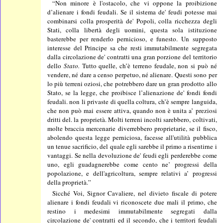
“Non minore è l'ostacolo, che vi oppone la proibizione
d’alienare i fondi feudali. Se il sistema de' feudi potesse mai
combinarsi colla prosperità de' Popoli, colla ricchezza degli
Stati, colla libertà degli uomini, questa sola istituzione
basterebbe per renderlo pernicioso, e funesto. Un supposto
interesse del Principe sa che resti immutabilmente segregata
dalla circolazione de' contratti una gran porzione del territorio
dello
Stato.
Tutto quelle, ch’è terreno feudale, non si può né
vendere, né dare a censo perpetuo, né alienare. Questi sono per
lo più terreni oziosi, che potrebbero dare un gran prodotto allo
Stato, se la legge, che proibisce l’alienazione de' fondi fondi
feudali. non li privaste di quella coltura, ch’è sempre languida,
che non può mai essere attiva, quando non è unita a’ preziosi
dritti del. la proprietà. Molti terreni incolti sarebbero, coltivati,
molte braccia mercenarie diverrebbero proprietarie, se il fisco,
abolendo questa legge perniciosa, facesse all'utilità pubblica
un tenue sacrificio, del quale egli sarebbe il primo a risentirne i
vantaggi. Se nella devoluzione de' feudi egli perderebbe come
uno, egli guadagnerebbe come cento ne’ progressi della
popolazione, e dell'agricoltura, sempre relativi a’ progressi
della proprietà.”
Sicché Voi, Signor Cavaliere, nel divieto fiscale di potere
alienare i fondi feudali vi riconoscete due mali il primo, che
restino i medesimi immutabilmente segregati dalla
circolazione de' contratti ed il secondo, che i territorj feudali