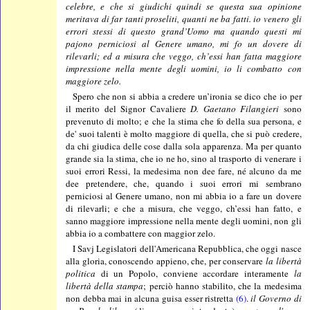
celebre, e che si giudichi quindi se questa sua opinione
meritava di far tanti proseliti, quanti ne ba fatti. io venero gli
errori stessi di questo grand’Uomo
ma quando questi mi
pajono perniciosi al Genere umano, mi fo un dovere di
rilevarli; ed a misura che veggo, ch’essi han fatta maggiore
impressione nella mente degli uomini, io li combatto con
maggiore zelo.
Spero che non si abbia a credere un’ironia se dico che io per
il merito del Signor Cavaliere
D. Gaetano Filangieri
sono
prevenuto di molto; e che la stima che fo della sua persona, e
de' suoi talenti è molto maggiore di quella, che si può credere,
da chi giudica delle cose dalla sola apparenza. Ma per quanto
grande sia la stima, che io ne ho, sino al trasporto di venerare i
suoi errori Ressi, la medesima non dee fare, né alcuno da me
dee pretendere, che, quando i suoi errori mi sembrano
perniciosi al Genere umano, non mi abbia io a fare un dovere
di rilevarli; e che a misura, che veggo, ch’essi han fatto, e
sanno maggiore impressione nella mente degli uomini, non gli
abbia io a combattere con maggior zelo.
I Savj Legislatori dell'Americana Repubblica, che oggi nasce
alla gloria, conoscendo appieno, che, per conservare
la libertà
politica
di un Popolo, conviene accordare interamente
la
libertà della stampa
; perciò hanno stabilito, che la medesima
non debba mai in alcuna guisa esser ristretta
(6)
.
il Governo di