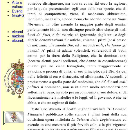
Arte e
vorrebbe distrigarsene, ma non sa come. Ed ecco la ragione,
cultura
per la quale presentandosi egli uno della sua specie, che di
Eventi
tanto si compromette, viene il medesimo abbracciato,
GnuPG
inchinato, incensato, e poco meno che adorato come un
Nume
liberatore.
in oltre essendo la maggior parte degli uomini
perfettamente idiota, non distingue perciò altra classe di mali
eleaml.org
fuori
de' fisici,
e
de' morali
; ed ignorando degli uni, e degli
nazionali.org
altri le denominazioni filosofiche, chiama i primi (cosi presso
eleaml.altervista
di noi)
mali, che manda Dio
, ed i secondi
mali, che fanno gli
uomini.
A’ primi si adatta volentieri, sofferendoli di buon
animo per la forza della Religione, che la domina: anzi
(eccetto alcuni pochi scellerati, che danno in escandescenza)
quanto più ne viene travagliata, tant
o
maggiormente si
avvicina, e procura di unirsi al suo principio, ch’è Dio, da cui
nelle felicità si era e distaccata, ed allontanata. A’ secondi, e
precisamente a quella parte de' medesimi, che da’ filosofi
mali
politici
si nominano, non sa in alcun modo accomodarsi per
sofferirne il peso, ma solo per un compenso al suo dolore, si dà
incessantemente a maledire e le leggi, ed il governo, o che ne
abbia, o che no ragione di farlo.
Posto ciò: Avendo il nostro Signor Cavaliere
D. Gaetano
Filangieri
pubblicato colle stampe i primi tomi della sua
dottissima opera intitolata
La Scienza della Legislazione
; ed
avendo in essi mostrato il più fervido zelo, e la più vigorosa
premura di voler liberare perfettamente l’Europa intera da tutt'i