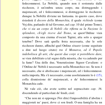
fedecommessi. La Nobiltà, quando non è sostenuta dalle
ricchezze, è un’ombra senza corpo, ma distruggendo i
majorascati, ed i fedecommessi, si distruggono le ricchezze:
dunque la Nobiltà diviene un fantasma. in questo caso, dove
risiederà il
decoro della Monarchia,
il quale
richiede
(come
Voj dite, parlando di tal Governo, nel
cap.
10 del primo Tomo),
che vi sia un corpo di Nobili che rifletta su la Nazione lo
splendore, ch'egli riceve dal Trono
, se quest’Ordine vien
composto da una ciurma d’oscuri Tapini, atta solo a sparger
tenebre? Dove sarà quella forza necessaria, che le sole
ricchezze danno, affinché quel Ordine
situato
(come seguitate
a dire nel luogo citato)
tra il Monarca, ed il Popolo
indebolisca gli urti, che questi due corpi si potrebbero dare,
se vien debilitato a tal segno dalla miseria, che va cadendo per
la fame? Una delle due, Veneratissimo Signor Cavaliere: o
l’Ordine de' Nobili è necessario nella Monarchico no. Se non è
necessario, che si aboliscano i majorascati, ed i fedecommessi.
nulla importa. Ma s’è necessario, come assolutamente lo è
(15)
,
colla dismissione de' majorascati, e de' fedecommessi la
Monarchia cade.
Né vale ciò, che avete scritto nel sopraccitato
cap. 36.
discendendo al particolare de' feudi, cioè:
“Che non mi si opponga (Voi dite) l'impossibilità d’abolire i
maggiorati ne’ paesi, dove ci son feudi. O una famiglia ha un