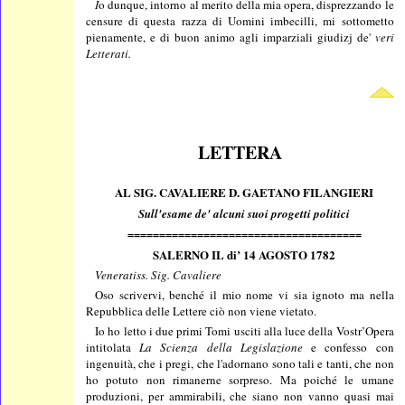
I
o dunque, intorno al merito della mia opera, disprezzando le
censure di questa razza di Uomini imbecilli, mi sottometto
pienamente, e di buon animo agli imparziali giudizj de'
veri
Letterati.
LETTERA
AL SIG. CAVALIERE D. GAETANO FILANGIERI
Sull'esame de' alcuni suoi progetti politici
=====================================
SALERNO IL di’ 14 AGOSTO 1782
Veneratiss. Sig. Cavaliere
Oso scrivervi, benché il mio nome vi sia ignoto ma nella
Repubblica delle Lettere ciò non viene vietato.
Io ho letto i due primi Tomi usciti alla luce della Vostr’Opera
intitolata
La Scienza della Legislazione
e confesso con
ingenuità, che i pregi, che l'adornano sono tali e tanti, che non
ho potuto non rimanerne sorpreso. Ma poiché le umane
produzioni, per ammirabili, che siano non vanno quasi mai