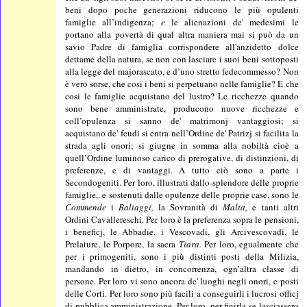
beni dopo poche generazioni riducono le più opulenti
famiglie all’indigenza;
e
le alienazioni de' medesimi le
portano alla povertà di qual altra maniera mai si può da un
savio Padre di famiglia corrispondere all'anzidetto dolce
dettame della natura, se non con lasciare i suoi beni sottoposti
alla legge del majorascato, e d’uno stretto fedecommesso? Non
è vero sorse, che cosi i beni si perpetuano nelle famiglie? E che
cosi le famiglie acquistano del lustro? Le ricchezze quando
sono bene amministrate, producono nuove ricchezze e
coll’opulenza si sanno de' matrimonj vantaggiosi; si
acquistano de' feudi si entra nell’Ordine de' Patrizj si facilita la
strada agli onori; si giugne in somma alla nobiltà cioè a
quell’Ordine luminoso carico di prerogative, di distinzioni, di
preferenze, e di vantaggi. A tutto ciò sono a parte i
Secondogeniti. Per loro, illustrati dallo-splendore delle proprie
famiglie,. e sostenuti dalle opulenze delle proprie case, sono le
Commende
i
Baliaggi,
la Sovranità di
Malta,
e tanti altri
Ordini Cavallereschi. Per loro è la preferenza sopra le pensioni,
i beneficj, le Abbadie, i Vescovadi, gli Arcivescovadi, le
Prelature, le Porpore, la sacra
Tiara.
Per loro, egualmente che
per i primogeniti, sono i più distinti posti della Milizia,
mandando in dietro, in concorrenza, ogn’altra classe di
persone. Per loro vi sono ancora de' luoghi negli onori, e posti
delle Corti. Per loro sono più facili a conseguirli i lucrosi officj
di pubblica amministrazione. Per loro, per finirla se lasciassero