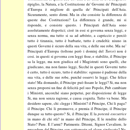
ripiglio, la Natura, e la Costituzione de' Governi de' Principati
d’Europa è migliore di quella de' Principati dell'Asia.
Sicuramente, sento dirmi. Ma in che consiste la differenza di
queste due Costituzioni? La differenza è grande, mi si
risponde, e consiste questo. i Principati dell’Asia sono
assolutamente dispotici; cioè in essi si governa senza leggi, e
senza norma, ma tutto si sa ad arbitrio, a capriccio e perciò
tutto è tirannia, tutto è barbarie, tutto è crudeltà: niuno in
questi Governi è sicuro della sua vita, e delle sue robe. Ma ne’
Principati d’Europa (toltone però i dominj del
Turco
) non è
cosi. in questi si governa con leggi fisse, e stabilite, il Principe
sa la legge, ma non giudica ed i Magistrati sono quelli, che
giudicano, ma non fanno leggi, Sicché in questi Governi tutto
è certo, tutto è sicuro, tutto è stabilito: ognuno è padrone della
sua vita, e delle sue robe, purché osservi le leggi. Che felice
stato! Ma domando, il Principe può fissare le leggi? Si, ma non
senza proporsi un fine di felicità pel suo Popolo, Pub cambiare
i Ministri, ancorché siano perpetui, per disposizione di legge
Si, ma non senza ragione, e causa cognita. Tutto va bene. Ma
desidero sapere, chi «legge i Ministri? il Principe, Chi li paga?
il Principe. Chi li promuove, e premia il Principe, il Principe
dunque sa tutto questo? Si, il Principe. E la
potestà esecutrice
in mano di chi stà? in mano del Principe, E le rendite dello
Stato? Pure. E l’armi? Parimente. Ditemi, Signor Cavaliere, le
procedure del Principe son sottoposte ad alcun sindacato? No.