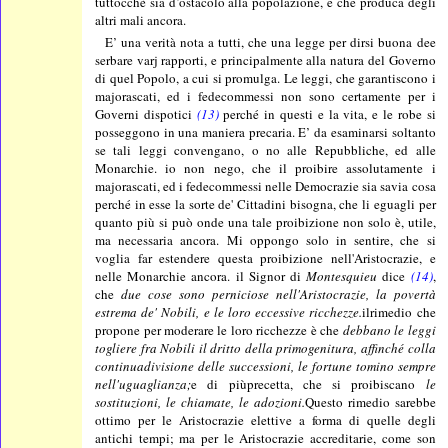
tuttocchè sia d’ostacolo alla popolazione, e che produca degli
altri mali ancora.
E’ una verità nota a tutti, che una legge per dirsi buona dee
serbare varj rapporti, e principalmente alla natura del Governo
di quel Popolo, a cui si promulga. Le leggi, che garantiscono i
majorascati, ed i fedecommessi non sono certamente per i
Governi dispotici
(13)
perché in questi e la vita, e le robe si
posseggono in una maniera precaria. E’ da esaminarsi soltanto
se tali leggi convengano, o no alle Repubbliche, ed alle
Monarchie. io non nego, che il proibire assolutamente i
majorascati, ed i fedecommessi nelle Democrazie sia savia cosa
perché in esse la sorte de' Cittadini bisogna, che li eguagli per
quanto più si può onde una tale proibizione non solo è, utile,
ma necessaria ancora. Mi oppongo solo in sentire, che si
voglia far estendere questa proibizione nell'Aristocrazie, e
nelle Monarchie ancora. il Signor di
Montesquieu
dice
(14)
,
che
due cose sono perniciose nell'Aristocrazie, la povertà
estrema de' Nobili, e le loro eccessive ricchezze.
ilrimedio che
propone per moderare le loro ricchezze è che
debbano le leggi
togliere fra Nobili il dritto della primogenitura, affinché colla
continuadivisione delle successioni, le fortune tomino sempre
nell'uguaglianza;
e di piùprecetta, che si proibiscano
le
sostituzioni, le chiamate, le adozioni.
Questo rimedio sarebbe
ottimo per le Aristocrazie elettive a forma di quelle degli
antichi tempi; ma per le Aristocrazie accreditarie, come son