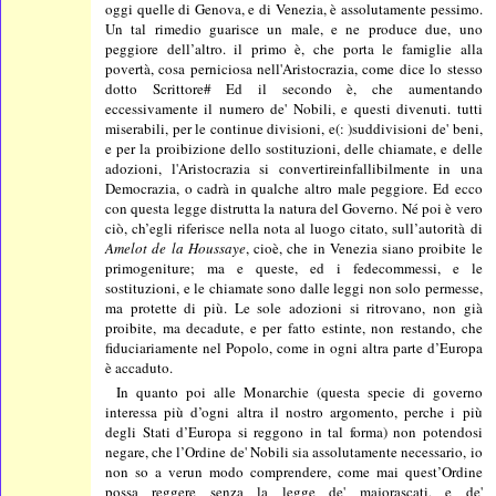
oggi quelle di Genova, e di Venezia, è assolutamente pessimo.
Un tal rimedio guarisce un male, e ne produce due, uno
peggiore dell’altro. il primo è, che porta le famiglie alla
povertà, cosa perniciosa nell'Aristocrazia, come dice lo stesso
dotto Scrittore# Ed il secondo è, che aumentando
eccessivamente il numero de' Nobili, e questi divenuti. tutti
miserabili, per le continue divisioni, e(: )suddivisioni de' beni,
e per la proibizione dello sostituzioni, delle chiamate, e delle
adozioni, l'Aristocrazia si convertireinfallibilmente in una
Democrazia, o cadrà in qualche altro male peggiore. Ed ecco
con questa legge distrutta la natura del Governo. Né poi è vero
ciò, ch’egli riferisce nella nota al luogo citato, sull’autorità di
Amelot de la Houssaye
, cioè, che in Venezia siano proibite le
primogeniture; ma e queste, ed i fedecommessi, e le
sostituzioni, e le chiamate sono dalle leggi non solo permesse,
ma protette di più. Le sole adozioni si ritrovano, non già
proibite, ma decadute, e per fatto estinte, non restando, che
fiduciariamente nel Popolo, come in ogni altra parte d’Europa
è accaduto.
In quanto poi alle Monarchie (questa specie di governo
interessa più d’ogni altra il nostro argomento, perche i più
degli Stati d’Europa si reggono in tal forma) non potendosi
negare, che l’Ordine de' Nobili sia assolutamente necessario, io
non so a verun modo comprendere, come mai quest’Ordine
possa reggere senza la legge de' majorascati, e de'