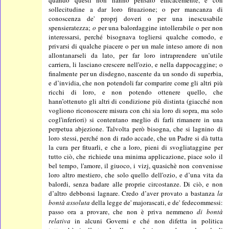
sollecitudine a dar loro fituazione; o per mancanza di
conoscenza de' proprj doveri o per una inescusabile
spensieratezza;
o
per una balordaggine intollerabile o per non
interessarsi, perché bisognava togliersi qualche comodo, e
privarsi di qualche piacere o per un male inteso amore di non
allontanarseli da lato, per far loro intraprendere un’utile
carriera, li lasciano crescere nell'ozio, e nella dappocaggine; o
finalmente per un disdegno, nascente da un sondo di superbia,
e d’invidia, che non potendoli far comparire come gli altri più
ricchi di loro, e non potendo ottenere quello, che
hann’ottenuto gli altri di condizione più distinta (giacché non
vogliono riconoscere misura con chi sia loro di sopra, ma solo
cogl'inferiori) si contentano meglio di farli rimanere in una
perpetua abjezione. Talvolta però bisogna, che si lagnino di
loro stessi, perché non di rado accade, che un Padre si dà tutta
la cura per fituarli, e che a loro, pieni di svogliataggine per
tutto ciò, che richiede una minima applicazione, piace solo il
bel tempo, l'amore, il giuoco, i vizj, quasichè non convenisse
loro altro mestiero, che solo quello dell'ozio, e d’una vita da
balordi, senza badare alle proprie circostanze. Di ciò, e non
d’altro debbonsi lagnare. Credo d’aver provato a bastanza
la
bontà assoluta
della legge de' majorascati, e de' fedecommessi:
passo ora a provare, che non è priva nemmeno
di bontà
relativa
in alcuni Governi e ché non difetta in politica