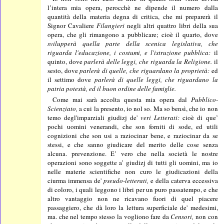
l’intera mia opera, perocchè ne dipende il numero dalla
quantità della materia degna di critica, che mi preparerà il
Signor Cavaliere
Filangieri
negli altri quattro libri della sua
opera, che gli rimangono a pubblicare; cioè il quarto, dove
svilupperà quella parte della scenica legislativa, che
riguarda l'educazione, i costumi, e l'istruzione pubblica:
il
quinto, dove
parlerà delle leggi, che riguarda
la Religione.
il
sesto, dove
parlerà di quelle, che riguardano la proprietà:
ed
il settimo dove
parlerà di quelle leggi, che riguardano la
patria potestà, ed il buon ordine delle famiglie.
Come mai sarà accolta questa mia opera dal
Pubblico-
Scienziato,
a cui la presento, io nol so. Ma so bensì, che io non
temo degl'imparziali giudizj de'
veri Letterati:
cioè di que’
pochi uomini venerandi, che son forniti di sode, ed utili
cognizioni che son usi a raziocinar bene, e raziocinar da se
stessi, e che sanno giudicare del merito delle cose senza
alcuna. prevenzione. E’ vero che nella società le nostre
operazioni sono soggette a’ giudizj di tutti gli uomini, ma io
nelle materie scientifiche non curo le giudicazioni della
ciurma immensa de'
pseudo-letterati,
e della caterva eccessiva
di coloro, i quali leggono i libri per un puro passatempo, e che
altro vantaggio non ne ricavano fuori di quel piacere
passaggiero, che dà loro la lettura superficiale de' medesimi,
ma. che nel tempo stesso la vogliono fare da
Censori,
non con