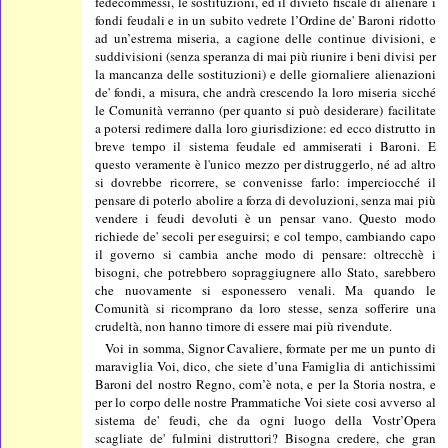
fedecommessi, le sostituzioni, ed il divieto fiscale di alienare i
fondi feudali e in un subito vedrete l’Ordine de' Baroni ridotto
ad un’estrema miseria, a cagione delle continue divisioni, e
suddivisioni (senza
speranza di mai più riunire i beni divisi per
la mancanza delle sostituzioni) e delle giornaliere alienazioni
de' fondi, a misura, che andrà crescendo la loro miseria sicché
le Comunità verranno (per quanto si può desiderare) facilitate
a potersi redimere dalla loro giurisdizione: ed ecco distrutto in
breve tempo il sistema feudale ed ammiserati i Baroni. E
questo veramente è l'unico mezzo per distruggerlo, né ad altro
si dovrebbe ricorrere, se convenisse farlo: imperciocché il
pensare di poterlo abolire a forza di devoluzioni, senza mai più
vendere i feudi devoluti è un pensar vano. Questo modo
richiede de' secoli per eseguirsi; e col tempo, cambiando capo
il governo si cambia anche modo di pensare: oltrecchè i
bisogni, che potrebbero sopraggiugnere allo Stato, sarebbero
che nuovamente si esponessero venali. Ma quando le
Comunità si ricomprano da loro stesse, senza sofferire una
crudeltà, non hanno timore di essere mai più rivendute.
Voi in somma, Signor Cavaliere, formate per me un punto di
maraviglia Voi, dico, che siete d’una Famiglia di antichissimi
Baroni del nostro Regno, com’è nota, e per la Storia nostra, e
per lo corpo delle nostre Prammatiche Voi siete cosi avverso al
sistema de' feudi, che da ogni luogo della Vostr’Opera
scagliate de' fulmini distruttori? Bisogna credere, che gran