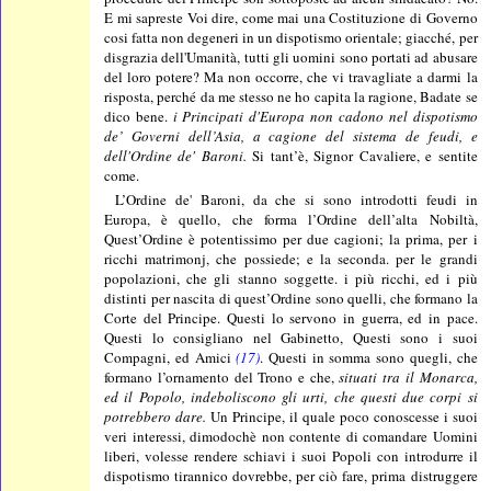
E mi sapreste Voi dire, come mai una Costituzione di Governo
cosi fatta non degeneri in un dispotismo orientale; giacché, per
disgrazia dell'Umanità, tutti gli uomini sono portati ad abusare
del loro potere? Ma non occorre, che vi travagliate a darmi la
risposta, perché da me stesso ne ho capita la ragione, Badate se
dico bene.
i Principati d'Europa non cadono nel dispotismo
de’ Governi dell’Asia, a cagione del sistema de feudi, e
dell'Ordine de' Baroni.
Si tant’è, Signor Cavaliere, e sentite
come.
L’Ordine de' Baroni, da che si sono introdotti feudi in
Europa, è quello, che forma l’Ordine dell’alta Nobiltà,
Quest’Ordine è potentissimo per due cagioni; la prima, per i
ricchi matrimonj, che possiede; e la seconda. per le grandi
popolazioni, che gli stanno soggette. i più ricchi, ed i più
distinti per nascita di quest’Ordine sono quelli, che formano la
Corte del Principe. Questi lo servono in guerra, ed in pace.
Questi lo consigliano nel Gabinetto, Questi sono i suoi
Compagni, ed Amici
(17)
. Questi in somma sono quegli, che
formano l’ornamento del Trono e che,
situati tra il Monarca,
ed il Popolo, indeboliscono gli urti, che questi due corpi si
potrebbero dare.
Un Principe, il quale poco conoscesse i suoi
veri interessi, dimodochè non contente di comandare Uomini
liberi, volesse rendere schiavi i suoi Popoli con introdurre il
dispotismo tirannico dovrebbe, per ciò fare, prima distruggere