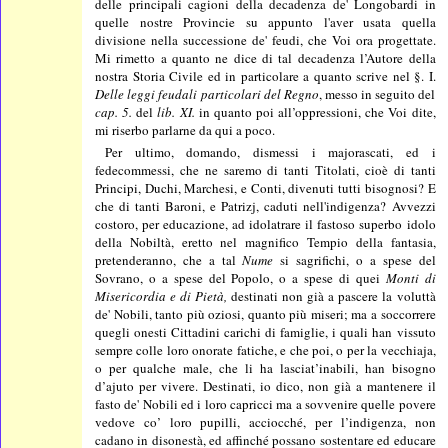
delle principali cagioni della decadenza de' Longobardi in
quelle nostre Provincie su appunto l'aver usata quella
divisione nella successione de' feudi, che Voi ora progettate.
Mi rimetto a quanto ne dice di tal decadenza l’Autore della
nostra Storia Civile ed in particolare a quanto scrive nel §. I.
Delle leggi feudali particolari del Regno
, messo in seguito del
cap. 5.
del
lib. XI.
in quanto poi all’oppressioni, che Voi dite,
mi riserbo parlarne da qui a poco.
Per ultimo, domando, dismessi i majorascati, ed i
fedecommessi, che ne saremo di tanti Titolati, cioè di tanti
Principi, Duchi, Marchesi, e Conti, divenuti tutti bisognosi? E
che di tanti Baroni, e Patrizj, caduti nell'indigenza? Avvezzi
costoro, per educazione, ad idolatrare il fastoso superbo idolo
della Nobiltà, eretto nel magnifico Tempio della fantasia,
pretenderanno, che a tal
Nume
si sagrifichi, o a spese del
Sovrano, o a spese del Popolo, o a spese di quei
Monti di
Misericordia e di Pietà,
destinati non già a pascere la voluttà
de' Nobili, tanto più oziosi, quanto più miseri; ma a soccorrere
quegli onesti Cittadini carichi di famiglie, i quali han vissuto
sempre colle loro onorate fatiche, e che poi, o per la vecchiaja,
o per qualche male, che li ha lasciat’inabili, han bisogno
d’ajuto per vivere. Destinati, io dico, non già a mantenere il
fasto de' Nobili ed i loro capricci ma a sovvenire quelle povere
vedove co’ loro pupilli, acciocché, per l’indigenza, non
cadano in disonestà, ed affinché possano sostentare ed educare