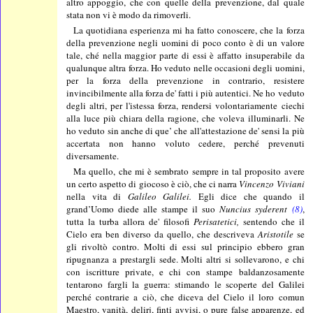
altro appoggio, che con quelle della prevenzione, dal quale
stata non vi è modo da rimoverli.
La quotidiana esperienza mi ha fatto conoscere, che la forza
della prevenzione negli uomini di poco conto è di un valore
tale, ché nella maggior parte di essi è affatto insuperabile da
qualunque altra forza. Ho veduto nelle occasioni degli uomini,
per la forza della prevenzione in contrario, resistere
invincibilmente alla forza de' fatti i più autentici. Ne ho veduto
degli altri, per l'istessa forza, rendersi volontariamente ciechi
alla luce più chiara della ragione, che voleva illuminarli. Ne
ho veduto sin anche di que’ che all'attestazione de' sensi la più
accertata non hanno voluto cedere, perché prevenuti
diversamente.
Ma quello, che mi è sembrato sempre in tal proposito avere
un certo aspetto di giocoso è ciò, che ci narra
Vincenzo Viviani
nella vita di
Galileo Galilei.
Egli dice che quando il
grand’Uomo diede alle stampe il suo
Nuncius syderent
(8)
,
tutta la turba allora de' filosofi
Perisatetici,
sentendo che il
Cielo era ben diverso da quello, che descriveva
Aristotile
se
gli rivoltò contro. Molti di essi sul principio ebbero gran
ripugnanza a prestargli sede. Molti altri si sollevarono, e chi
con iscritture private, e chi con stampe baldanzosamente
tentarono fargli la guerra: stimando le scoperte del Galilei
perché contrarie a ciò, che diceva del Cielo il loro comun
Maestro, vanità, delirj, finti avvisi, o pure false apparenze, ed