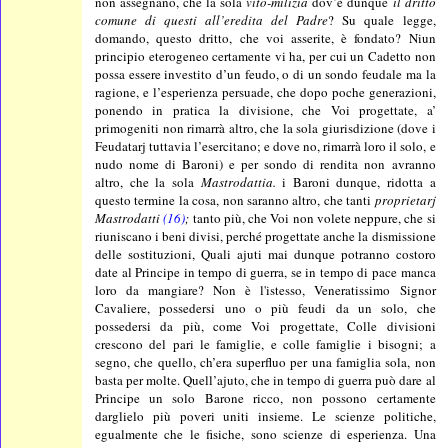
non assegnano, che la sola
vito-milizia
dov’è dunque
il dritto
comune di questi all’eredita del Padre
? Su quale legge,
domando, questo dritto, che voi asserite, è fondato? Niun
principio eterogeneo certamente vi ha, per cui un Cadetto non
possa essere investito d’un feudo, o di un sondo feudale ma la
ragione, e l’esperienza persuade, che dopo poche generazioni,
ponendo in pratica la divisione, che Voi progettate, a’
primogeniti non rimarrà altro, che la sola giurisdizione (dove i
Feudatarj tuttavia l’esercitano; e dove no, rimarrà loro il solo, e
nudo nome di Baroni) e per sondo di rendita non avranno
altro, che la sola
Mastrodattia.
i Baroni dunque, ridotta a
questo termine la cosa, non saranno altro, che tanti
proprietarj
Mastrodatti
(16)
;
tanto più, che Voi non volete neppure, che si
riuniscano i beni divisi, perché progettate anche la dismissione
delle sostituzioni, Quali ajuti mai dunque potranno costoro
date al Principe in tempo di guerra, se in tempo di pace manca
loro da mangiare? Non è l'istesso, Veneratissimo Signor
Cavaliere, possedersi uno o più feudi da un solo, che
possedersi da più, come Voi progettate, Colle divisioni
crescono del pari le famiglie, e colle famiglie i bisogni; a
segno, che quello, ch’era superfluo per una famiglia sola, non
basta per molte. Quell’ajuto, che in tempo di guerra può dare al
Principe un solo Barone ricco, non possono certamente
darglielo più poveri uniti insieme. Le scienze politiche,
egualmente che le fisiche, sono scienze di esperienza. Una