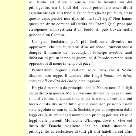
sol feudo, ed allora è giusto, che la baronia sia del
primogenito, ma i fondi del, feudo potrebbero esser divisi
egualmente agli altri fratelli. O una famiglia ha più feudi, ed in
questo caso, perché non ripartirli fra tutt’i figli? Non hanno
questi un dritto comune all'eredità del Padre? Qual principio
eterogeneo all'investitura d’un feudo si, può trovare nella
persona d’un Cadetto.
Un gran feudatario può più facilmente divenire un
oppressore, che un feudatario d'un sol feudo. Aumentandosi
dunque il numero de' feudatarj, il Principe avrebbe tanti
difensori di più in tempo di guerra, ed il Popolo avrebbe tanti
oppressioni di meno in tempo di pace.”
Perdonatemi, Signor Cavaliere, se vi dico, che il Vostro
discorso non regge. il credere, che i figli
hanno un dritto
comune all’eredità del Padre
, è un inganno.
Ho già dimostrato da principio, che la Natura non dà a’ figli
alcun dritto in questo. Ma la divisione de' beni le leggi intorno
a tal divisione la successione dopo la morte di colui, a cui
toccò questa divisione tutte quelle cose non possono essere
state regolate se non se dalla Società, e per conseguenza dalle
leggi civili, di. rette dagli uomini con principj politici. Or sc le
leggi delle presenti Monarchie d’Europa, dove si vive col
dritto de' Franchi, vogliono, che ne’ feudi succeda il
primogenito ad esclusione di tutti gli altri fratelli, a cui altro