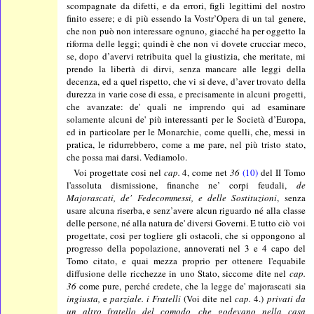
scompagnate da difetti, e da errori, figli legittimi del nostro
finito essere; e di più essendo la Vostr’Opera di un tal genere,
che non può non interessare ognuno, giacché ha per oggetto la
riforma delle leggi; quindi è che non vi dovete crucciar meco,
se, dopo d’avervi retribuita quel la giustizia, che meritate, mi
prendo la libertà di dirvi, senza mancare alle leggi della
decenza, ed a quel rispetto, che vi si deve, d’aver trovato della
durezza in varie cose di essa, e precisamente in alcuni progetti,
che avanzate: de' quali ne imprendo qui ad esaminare
solamente alcuni de' più interessanti per le Società d’Europa,
ed in particolare per le Monarchie, come quelli, che, messi in
pratica, le ridurrebbero, come a me pare, nel più tristo stato,
che possa mai darsi. Vediamolo.
Voi progettate cosi nel
cap.
4, come net
36
(10)
del II Tomo
l'assoluta dismissione, finanche ne’ corpi feudali,
de
Majorascati, de' Fedecommessi, e delle Sostituzioni
, senza
usare alcuna riserba, e senz’avere alcun riguardo né alla classe
delle persone, né alla natura de' diversi Governi. E tutto ciò voi
progettate, cosi per togliere gli ostacoli, che si oppongono al
progresso della popolazione, annoverati nel 3 e 4 capo del
Tomo citato, e quai mezza proprio per ottenere l'equabile
diffusione delle ricchezze in uno Stato, siccome dite nel
cap.
36
come pure, perché credete, che la legge de' majorascati sia
ingiusta,
e
parziale. i Fratelli
(Voi dite nel
cap.
4.)
privati da
un altro fratello del comodo, che godevano nella casa