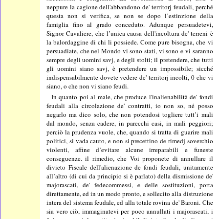
neppure la cagione dell'abbandono de' territorj feudali, perché
questa non si verifica, se non se dopo l’estinzione della
famiglia fino al grado conceduto. Adunque persuadetevi,
Signor Cavaliere, che l’unica causa dell'incoltura de' terreni è
la balordaggine di chi li possiede. Come pure bisogna, che vi
persuadiate, che nel Mondo vi sono stati, vi sono e vi saranno
sempre degli uomini savj, e degli stolti; il pretendere, che tutti
gli uomini siano savj, è pretendere un impossibile; sicché
indispensabilmente dovete vedere de' territorj incolti, 0 che vi
siano, o che non vi siano feudi.
In quanto poi al male, che produce l'inalienabilità de' fondi
feudali alla circolazione de' contratti, io non so, né posso
negarlo ma dico solo, che non potendosi togliere tutt’i mali
dal mondo, senza cadere, in parecchi casi, in mali peggiori;
perciò la prudenza vuole, che, quando si tratta di guarire mali
politici, si vada cauto, e non si precettino de rimedj soverchio
violenti, affine d’evitare alcune irreparabili e funeste
conseguenze. il rimedio, che Voi proponete di annullare il
divieto Fiscale dell'alienazione de fondi feudali, unitamente
all’altro (di cui da principio si è parlato) della dismissione de'
majorascati, de' fedecommessi, e delle sostituzioni, porta
direttamente, ed in un modo pronto, e sollecito alla distruzione
intera del sistema feudale, ed alla totale rovina de' Baroni. Che
sia vero ciò, immaginatevi per poco annullati i majorascati, i