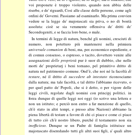
voi proponete è troppo violento, quando non abbia delle
riserbe, e de' riguardi, Cosi alle classe delle persone, come agli
ordini de' Governi. Passiamo ad esaminarlo. Ma prima convien
vedere se la legge de' majorascati sia priva, o no di bontà
assoluta: cioè se sia veramente offensiva de' dritti de'
Secondogeniti, e se faccia loro bene, o male.
In termini di legge di natura, benché gli uomini, cresciuti di
numero, non potettero più mantenersi nella primiera
universale comunion
di beni, ma, per. economico espediente, e
di comun consenso, o espresso, o tacito, dovettero venire alle
assegnazioni
delle proprietà
pur è suor di dubbio, che nelle
morti de' proprietarj i beni tornano, pel primitivo dritto di
natura nel patrimonio comune. Ond’è, che noi né la facoltà
di
testare
, né il dritto
di succedere ab intestato
riconosciamo
dalla natura; ma tale facoltà, e tal dritto l'abbiamo ricevuto, o
per quel patto de' Popoli, che si è detto, o per vigore delle
leggi civili, regolate dagli uomini con principj politici. in
forza dunque di quelle leggi noi oggi (io scrivo una lettera e
non un istituto; e perciò non entro a far menzione di quello,
ch’è stato in altri tempi, e presso altre Nazioni) abbiamo la
piena libertà di testare a favore di chi ci piace e come ci piace
di tutto ciò ch’è nostro libero, purché il testamento non sia
inofficioso.
Dunque se un Padre di famiglia istituisce un
majorascato diseredando tutti gli altri suoi figli, a’ quali altro