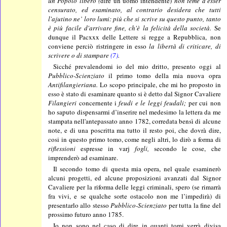
un Popolo libero (
dire un uomo intendente)
non teme d'esser
censurato, ed esaminato, al contrario desidera che tutti
l'ajutino ne’ loro lumi: più che si scrive su questo punto, tanto
è più facile d'arrivare fine, ch'è la felicità della società.
Se
dunque il Pacxxx delle Lettere si regge a Repubblica, non
conviene perciò ristringere in esso
la libertà di criticare, di
scrivere o di stampare
(7)
.
Sicché prevalendomi io del mio dritto, presento oggi al
Pubblico-Scienziato
il primo tomo della mia nuova opra
Antifilangieriana.
Lo scopo principale, che mi ho proposto in
esso è stato di esaminare quanto si è detto dal Signor Cavaliere
Filangieri
concernente i
feudi e le leggi feudali;
per cui non
ho saputo dispensarmi d’inserire nel medesimo la lettera da me
stampata nell'antepassato anno 1782, corredata bensì di alcune
note, e di una poscritta ma tutto il resto poi, che dovrà dire,
cosi in questo primo tomo, come negli altri, lo dirò a forma di
riflessioni
espresse in varj
fogli,
secondo le cose, che
imprenderò ad esaminare.
Il secondo tomo di questa mia opera, nel quale esaminerò
alcuni progetti, ed alcune proposizioni avanzati dal Signor
Cavaliere per la riforma delle leggi criminali, spero (se rimarrà
fra vivi, e se qualche sorte ostacolo non me l’impedirà) di
presentarlo allo stesso
Pubblico-Scienziato
per tutta la fine del
prossimo futuro anno 1785.
Io non sono nel caso di dire in quanti tomi verrà divisa