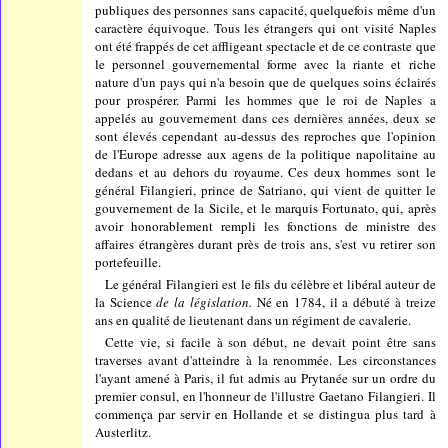
publiques des personnes sans capacité, quelquefois même d'un
caractère équivoque. Tous les étrangers qui ont visité Naples
ont été frappés de cet affligeant spectacle et de ce contraste que
le personnel gouvernemental forme avec la riante et riche
nature d'un pays qui n'a besoin que de quelques soins éclairés
pour prospérer. Parmi les hommes que le roi de Naples a
appelés au gouvernement dans ces dernières années, deux se
sont élevés cependant au-dessus des reproches que l'opinion
de l'Europe adresse aux agens de la politique napolitaine au
dedans et au dehors du royaume. Ces deux hommes sont le
général Filangieri, prince de Satriano, qui vient de quitter le
gouvernement de la Sicile, et le marquis Fortunato, qui, après
avoir honorablement rempli les fonctions de ministre des
affaires étrangères durant près de trois ans, s'est vu retirer son
portefeuille.
Le général Filangieri est le fils du célèbre et libéral auteur de
la Science
de la législation.
Né en 1784, il a débuté à treize
ans en qualité de lieutenant dans un régiment de cavalerie.
Cette vie, si facile à son début, ne devait point être sans
traverses avant d'atteindre à la renommée. Les circonstances
l'ayant amené à Paris, il fut admis au Prytanée sur un ordre du
premier consul, en l'honneur de l'illustre Gaetano Filangieri. Il
commença par servir en Hollande et se distingua plus tard à
Austerlitz.