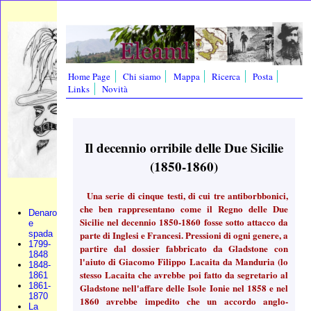
Home Page
Chi siamo
Mappa
Ricerca
Posta
Links
Novità
Il decennio orribile delle Due Sicilie
(1850-1860)
Una serie di cinque testi, di cui tre antiborbbonici,
che ben rappresentano come il Regno delle Due
Denaro
Sicilie nel decennio 1850-1860 fosse sotto attacco da
e
parte di Inglesi e Francesi. Pressioni di ogni genere, a
spada
1799-
partire dal dossier fabbricato da Gladstone con
1848
l'aiuto di Giacomo Filippo Lacaita da Manduria (lo
1848-
stesso Lacaita che avrebbe poi fatto da segretario al
1861
1861-
Gladstone nell'affare delle Isole Ionie nel 1858 e nel
1870
1860 avrebbe impedito che un accordo anglo-
La