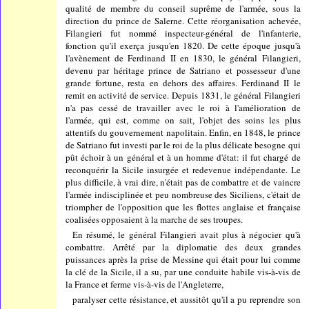
qualité de membre du conseil suprême de l'armée, sous la
direction du prince de Salerne. Cette réorganisation achevée,
Filangieri fut nommé inspecteur-général de l'infanterie,
fonction qu'il exerça jusqu'en 1820. De cette époque jusqu'à
l'avènement de Ferdinand II en 1830, le général Filangieri,
devenu par héritage prince de Satriano et possesseur d'une
grande fortune, resta en dehors des affaires. Ferdinand II le
remit en activité de service. Depuis 1831, le général Filangieri
n'a pas cessé de travailler avec le roi à l'amélioration de
l'armée, qui est, comme on sait, l'objet des soins les plus
attentifs du gouvernement napolitain. Enfin, en 1848, le prince
de Satriano fut investi par le roi de la plus délicate besogne qui
pût échoir à un général et à un homme d'état: il fut chargé de
reconquérir la Sicile insurgée et redevenue indépendante. Le
plus difficile, à vrai dire, n'était pas de combattre et de vaincre
l'armée indisciplinée et peu nombreuse des Siciliens, c'était de
triompher de l'opposition que les flottes anglaise et française
coalisées opposaient à la marche de ses troupes.
En résumé, le général Filangieri avait plus à négocier qu'à
combattre. Arrêté par la diplomatie des deux grandes
puissances après la prise de Messine qui était pour lui comme
la clé de la Sicile, il a su, par une conduite habile vis-à-vis de
la France et ferme vis-à-vis de l'Angleterre,
paralyser cette résistance, et aussitôt qu'il a pu reprendre son