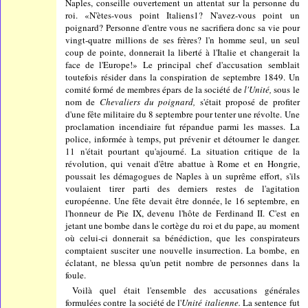
Naples, conseille ouvertement un attentat sur la personne du
roi. «N'ètes-vous point Italiens1? N'avez-vous point un
poignard? Personne d'entre vous ne sacrifiera donc sa vie pour
vingt-quatre millions de ses frères? l'n homme seul, un seul
coup de pointe, donnerait la liberté à l'Italie et changerait la
face de l'Europe!» Le principal chef d'accusation semblait
toutefois résider dans la conspiration de septembre 1849. Un
comité formé de membres épars de la société de
l'Unité,
sous le
nom de
Chevaliers du poignard,
s'était proposé de profiter
d'une fête militaire du 8 septembre pour tenter une révolte. Une
proclamation incendiaire fut répandue parmi les masses. La
police, informée à temps, put prévenir et détourner le danger.
11 n'était pourtant qu'ajourné. La situation critique de la
révolution, qui venait d'être abattue à Rome et en Hongrie,
poussait les démagogues de Naples à un suprême effort, s'ils
voulaient tirer parti des derniers restes de l'agitation
européenne. Une fête devait être donnée, le 16 septembre, en
l'honneur de Pie IX, devenu l'hôte de Ferdinand II. C'est en
jetant une bombe dans le cortège du roi et du pape, au moment
où celui-ci donnerait sa bénédiction, que les conspirateurs
comptaient susciter une nouvelle insurrection. La bombe, en
éclatant, ne blessa qu'un petit nombre de personnes dans la
foule.
Voilà quel était l'ensemble des accusations générales
formulées contre la société de l'
Unité italienne.
La sentence fut