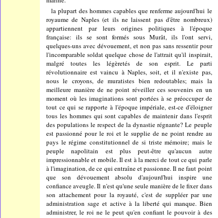
la plupart des hommes capables que renferme aujourd'hui le
royaume de Naples (et ils ne laissent pas d'être nombreux)
appartiennent par leurs origines politiques à l'époque
française: ils se sont formés sous Murât, ils l'ont servi,
quelques-uns avec dévouement, et non pas sans ressentir pour
l'incomparable soldat quelque chose de l'attrait qu'il inspirait,
malgré toutes les légèretés de son esprit. Le parti
révolutionnaire est vaincu à Naples, soit, et il n'existe pas,
nous le croyons, de muratistes bien redoutables; mais la
meilleure manière de ne point réveiller ces souvenirs en un
moment où les imaginations sont portées à se préoccuper de
tout ce qui se rapporte à l'époque impériale, est-ce d'éloigner
tous les hommes qui sont capables de maintenir dans l'esprit
des populations le respect de la dynastie régnante? Le peuple
est passionné pour le roi et le supplie de ne point rendre au
pays le régime constitutionnel de si triste mémoire; mais le
peuple napolitain est plus peut-être qu'aucun autre
impressionnable et mobile. Il est à la merci de tout ce qui parle
à l'imagination, de ce qui entraîne et passionne. Il ne faut point
que son dévouement absolu d'aujourd'hui inspire une
confiance aveugle. Il n'est qu'une seule manière de le fixer dans
son attachement pour la royauté, c'est de suppléer par une
administration sage et active à la liberté qui manque. Bien
administrer, le roi ne le peut qu'en confiant le pouvoir à des