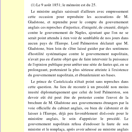
(1) Le 9 août 1851; le mémoire est du 25.
Le ministre anglais saisissait d'ailleurs avec empressement
cette occasion pour reproduire les accusations de M.
Gladstone, et reprendre pour le compte du gouvernement
anglais ces reproches d'injustice, d'iniquité, de cruauté, dirigés
contre le gouvernement de Naples, ajoutant que l'on ne se
serait point attendu à rien voir de semblable de nos jours dans
aucun pays de l'Europe. Lord Palmerston déclarait que M.
Gladstone, bien loin de s'être laissé guider par des sentimens
d'hostilité systématique contre le gouvernement napolitain,
n'avait pas eu d'autre objet que de faire intervenir la puissance
de l'opinion publique pour arrêter une série de fautes qui, en se
prolongeant, porteraient la plus sérieuse atteinte à l'existence
du gouvernement napolitain, et ébranleraient ses bases.
Le prince de Castelcicala n'était point sans reproches dans
cette question. Au lieu de recourir à un procédé non moins
inusité diplomatiquement que celui de lord Palmerston, son
devoir eût été peut être de protester contre l'envoi de la
brochure de M. Gladstone aux gouvernemens étrangers par la
voie officielle du cabinet anglais, ou bien de s'abstenir et de
laisser à l'Europe, déjà peu favorablement disl»osée pour le
ministère anglais, le soin d'apprécier le procédé. Le
gouvernement napolitain refusa d'endosser la faute de son
ministre et le remplaça, après avoir adressé au ministre anglais