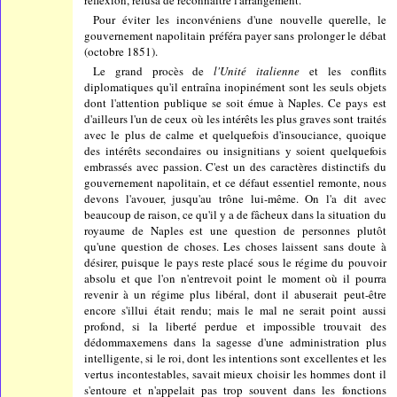
Pour éviter les inconvéniens d'une nouvelle querelle, le
gouvernement napolitain préféra payer sans prolonger le débat
(octobre 1851).
Le grand procès de
l'Unité italienne
et les conflits
diplomatiques qu'il entraîna inopinément sont les seuls objets
dont l'attention publique se soit émue à Naples. Ce pays est
d'ailleurs l'un de ceux où les intérêts les plus graves sont traités
avec le plus de calme et quelquefois d'insouciance, quoique
des intérêts secondaires ou insignitians y soient quelquefois
embrassés avec passion. C'est un des caractères distinctifs du
gouvernement napolitain, et ce défaut essentiel remonte, nous
devons l'avouer, jusqu'au trône lui-même. On l'a dit avec
beaucoup de raison, ce qu'il y a de fâcheux dans la situation du
royaume de Naples est une question de personnes plutôt
qu'une question de choses. Les choses laissent sans doute à
désirer, puisque le pays reste placé sous le régime du pouvoir
absolu et que l'on n'entrevoit point le moment où il pourra
revenir à un régime plus libéral, dont il abuserait peut-être
encore s'illui était rendu; mais le mal ne serait point aussi
profond, si la liberté perdue et impossible trouvait des
dédommaxemens dans la sagesse d'une administration plus
intelligente, si le roi, dont les intentions sont excellentes et les
vertus incontestables, savait mieux choisir les hommes dont il
s'entoure et n'appelait pas trop souvent dans les fonctions