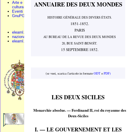
ANNUAIRE DES DEUX MONDES
Arte e
cultura
Eventi
GnuPG
HISTOIRE GÉNÉRALE DES DIVERS ÉTATS.
1851-1852.
PARIS
eleaml.org
nazionali.org
AU BUREAU DE LA REVUE DES DEUX MONDES
eleaml.altervista
20, BUE SAINT-BENOÌT.
15 SEPTEMBRE 1852.
(se vuoi, scarica l'articolo in formato
ODT
o
PDF)
LES DEUX SICILES
Monarchie absolue. — Ferdinand II, roi du royaume des
Deux-Siciles
I. — LE GOUVERNEMENT ET LES