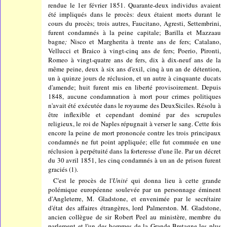
rendue le 1er février 1851. Quarante-deux individus avaient
été impliqués dans le procès: deux étaient morts durant le
cours du procès; trois autres, Faucitano, Agresti, Settembrini,
furent condamnés à la peine capitale; Barilla et Mazzaau
bagne
;
Nisco et Margherita à trente ans de fers; Catalano,
Vellucci et Braico à vingt-cinq ans de fers; Poerio, Pironti,
Romeo à vingt-quatre ans de fers, dix à dix-neuf ans de la
même peine, deux à six ans d'exil, cinq à un an de détention,
un à quinze jours de réclusion, et un autre à cinquante ducats
d'amende; huit furent mis en liberté provisoirement. Depuis
1848, aucune condamnation à mort pour crimes politiques
n'avait été exécutée dans le royaume des DeuxSiciles. Résolu à
être inflexible et cependant dominé par des scrupules
religieux, le roi de Naples répugnait à verser le sang. Cette fois
encore la peine de mort prononcée contre les trois principaux
condamnés ne fut point appliquée; elle fut commuée en une
réclusion à perpétuité dans la forteresse d'une île. Par un décret
du 30 avril 1851, les cinq condamnés à un an de prison furent
graciés (1).
C'est le procès de l'
Unité
qui donna lieu à cette grande
polémique européenne soulevée par un personnage éminent
d'Angleterre, M. Gladstone, et envenimée par le secrétaire
d'état des affaires étrangères, lord Palmerston. M. Gladstone,
ancien collègue de sir Robert Peel au ministère, membre du
parlement et l'un des hommes de la Grande-Bretagne les plus