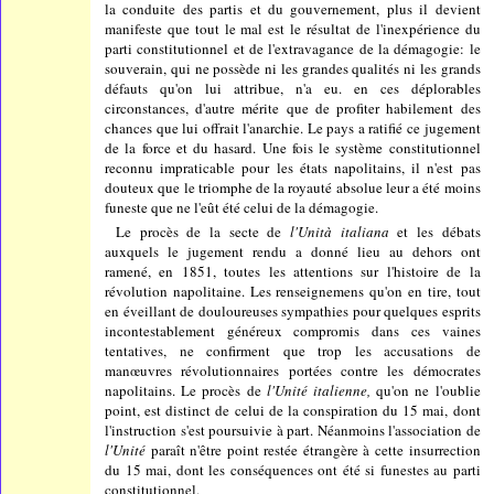
la conduite des partis et du gouvernement, plus il devient
manifeste que tout le mal est le résultat de l'inexpérience du
parti constitutionnel et de l'extravagance de la démagogie: le
souverain, qui ne possède ni les grandes qualités ni les grands
défauts qu'on lui attribue, n'a eu. en ces déplorables
circonstances, d'autre mérite que de profiter habilement des
chances que lui offrait l'anarchie. Le pays a ratifié ce jugement
de la force et du hasard. Une fois le système constitutionnel
reconnu impraticable pour les états napolitains, il n'est pas
douteux que le triomphe de la royauté absolue leur a été moins
funeste que ne l'eût été celui de la démagogie.
Le procès de la secte de
l'Unità italiana
et les débats
auxquels le jugement rendu a donné lieu au dehors ont
ramené, en 1851, toutes les attentions sur l'histoire de la
révolution napolitaine. Les renseignemens qu'on en tire, tout
en éveillant de douloureuses sympathies pour quelques esprits
incontestablement généreux compromis dans ces vaines
tentatives, ne confirment que trop les accusations de
manœuvres révolutionnaires portées contre les démocrates
napolitains. Le procès de
l'Unité italienne,
qu'on ne l'oublie
point, est distinct de celui de la conspiration du 15 mai, dont
l'instruction s'est poursuivie à part. Néanmoins l'association de
l'Unité
paraît n'être point restée étrangère à cette insurrection
du 15 mai, dont les conséquences ont été si funestes au parti
constitutionnel.