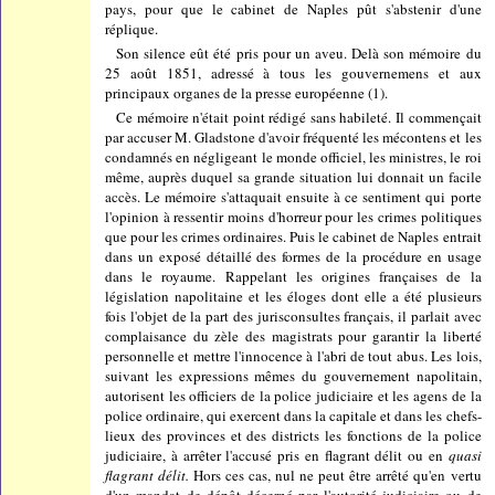
pays, pour que le cabinet de Naples pût s'abstenir d'une
réplique.
Son silence eût été pris pour un aveu. Delà son mémoire du
25 août 1851, adressé à tous les gouvernemens et aux
principaux organes de la presse européenne (1).
Ce mémoire n'était point rédigé sans habileté. Il commençait
par accuser M. Gladstone d'avoir fréquenté les mécontens et les
condamnés en négligeant le monde officiel, les ministres, le roi
même, auprès duquel sa grande situation lui donnait un facile
accès. Le mémoire s'attaquait ensuite à ce sentiment qui porte
l'opinion à ressentir moins d'horreur pour les crimes politiques
que pour les crimes ordinaires. Puis le cabinet de Naples entrait
dans un exposé détaillé des formes de la procédure en usage
dans le royaume. Rappelant les origines françaises de la
législation napolitaine et les éloges dont elle a été plusieurs
fois l'objet de la part des jurisconsultes français, il parlait avec
complaisance du zèle des magistrats pour garantir la liberté
personnelle et mettre l'innocence à l'abri de tout abus. Les lois,
suivant les expressions mêmes du gouvernement napolitain,
autorisent les officiers de la police judiciaire et les agens de la
police ordinaire, qui exercent dans la capitale et dans les chefs-
lieux des provinces et des districts les fonctions de la police
judiciaire, à arrêter l'accusé pris en flagrant délit ou en
quasi
flagrant délit.
Hors ces cas, nul ne peut être arrêté qu'en vertu
d'un mandat de dépôt décerné par l'autorité judiciaire ou de