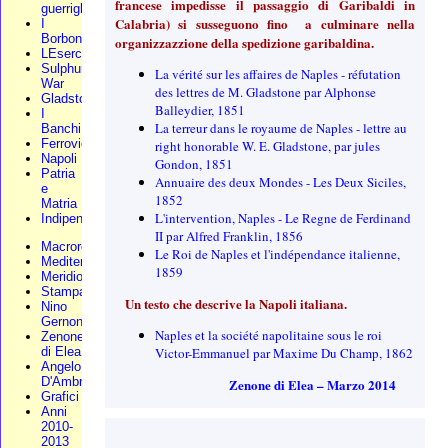
francese impedisse il passaggio di Garibaldi in
guerriglia
Calabria) si susseguono fino a culminare nella
I
Borbone
organizzazzione della spedizione garibaldina.
LEsercito
Sulphur
La vérité sur les affaires de Naples - réfutation
War
des lettres de M. Gladstone par Alphonse
Gladstone
Balleydier, 1851
I
La terreur dans le royaume de Naples - lettre au
Banchi
Ferrovie
right honorable W. E. Gladstone, par jules
Napoli
Gondon, 1851
Patria
Annuaire des deux Mondes - Les Deux Siciles,
e
1852
Matria
L'intervention, Naples - Le Regne de Ferdinand
Indipendenza
II par Alfred Franklin, 1856
Macroregione
Le Roi de Naples et l'indépendance italienne,
Mediterraneo
1859
Meridionali
Stampa
Un testo che descrive la Napoli italiana.
Nino
Gernone
Naples et la société napolitaine sous le roi
Zenone
Victor-Emmanuel par Maxime Du Champ, 1862
di Elea
Angelo
D'Ambra
Zenone di Elea – Marzo 2014
Grafici
Anni
2010-
2013