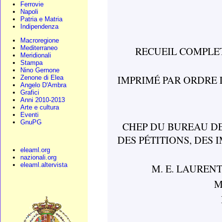
Ferrovie
Napoli
Patria e Matria
Indipendenza
Macroregione
Mediterraneo
RECUEIL COMPLET
Meridionali
Stampa
Nino Gernone
IMPRIMÉ PAR ORDRE 
Zenone di Elea
Angelo D'Ambra
Grafici
Anni 2010-2013
Arte e cultura
Eventi
GnuPG
CHEP DU BUREAU DE
DES PÉTITIONS, DES
eleaml.org
nazionali.org
eleaml.altervista
M. E. LAURENT, B
M