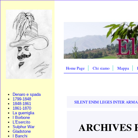
Home Page
Chi siamo
Mappa
Denaro e spada
1799-1848
SILENT ENIM LEGES INTER ARMA - la l
1848-1861
1861-1870
La guerriglia
I Borbone
ARCHIVES 
L'Esercito
Sulphur War
Gladstone
I Banchi