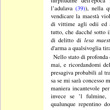
turpitudine dell'epoc
l’adulava
(39)
), nella q
vendicare la maestà vi
di vittime agli odii ed
tutto, che dacché sotto 
lesa maest
di delitto di
d'arma a qualsivoglia tir
Nello stato di profonda
mai, e ricordandomi del
presagiva probabili al t
sa se mi sarà concesso mo
maniera incantevole pe
invece se ’l fulmine, 
qualunque repentino do