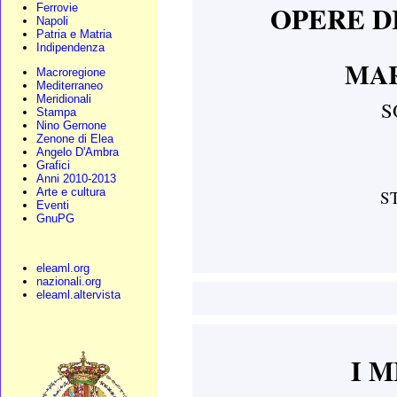
OPERE D
Ferrovie
Napoli
Patria e Matria
Indipendenza
MAR
Macroregione
Mediterraneo
Meridionali
S
Stampa
Nino Gernone
Zenone di Elea
Angelo D'Ambra
Grafici
Anni 2010-2013
Arte e cultura
S
Eventi
GnuPG
eleaml.org
nazionali.org
eleaml.altervista
I 