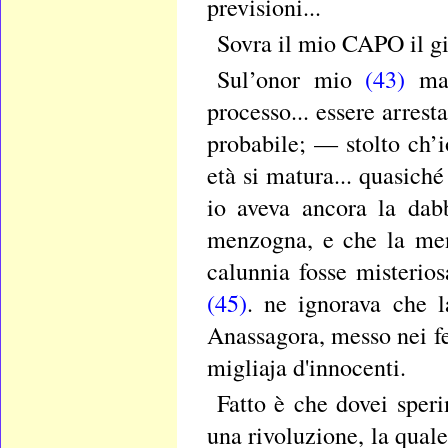
previsioni...
Sovra il mio CAPO il gi
Sul’onor mio
(43)
mai
processo... essere arrest
probabile; — stolto ch’
età si matura... quasiché
io aveva ancora la dab
menzogna, e che la men
calunnia fosse misterio
(45)
. ne ignorava che l
Anassagora, messo nei fe
migliaja d'innocenti.
Fatto è che dovei sper
una rivoluzione, la quale