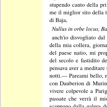
stupendo canto della pri
me il miglior sito della
di Baja,
Nullus in orbe locus, B
anch'io disvogliato da
della mia collera, gior
del paese natio, mi pro
del secolo e fastidito d
pensava aver a meditare su
notti.— Pareami bello, ma
con Dauberion di Murin
vivere colpevole a Pari
passate che verrà il mi
scappano dalla galera d