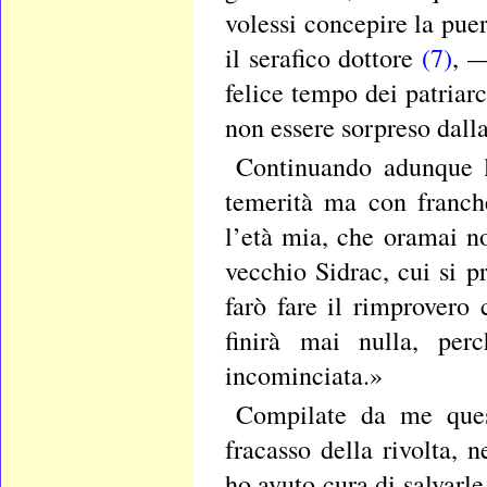
volessi concepire la pue
il serafico dottore
(7)
, —
felice tempo dei patriar
non essere sorpreso dall
Continuando adunque l
temerità ma con franch
l’età mia, che oramai no
vecchio Sidrac, cui si 
farò fare il rimprovero
finirà mai nulla, per
incominciata.»
Compilate da me quest
fracasso della rivolta, 
ho avuto cura di salvar