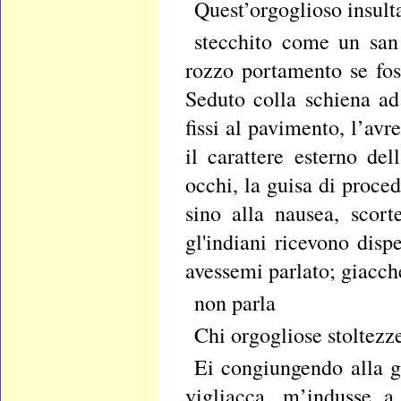
Quest’orgoglioso insul
stecchito come un san 
rozzo portamento se foss
Seduto colla schiena a
fissi al pavimento, l’av
il carattere esterno de
occhi, la guisa di proce
sino alla nausea, scort
gl'indiani ricevono disp
avessemi parlato; giacch
non parla
Chi orgogliose stoltezz
Ei congiungendo alla gr
vigliacca, m’indusse a