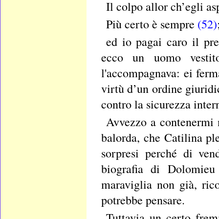
Il colpo allor ch’egli a
Più certo è sempre
(52)
ed io pagai caro il pr
ecco un uomo vestit
l'accompagnava: ei ferm
virtù d’un ordine giurid
contro la sicurezza intern
Avvezzo a contenermi n
balorda, che Catilina p
sorpresi perché di vend
biografia di Dolomie
maraviglia non già, ric
potrebbe pensare.
Tuttavia un certo frem