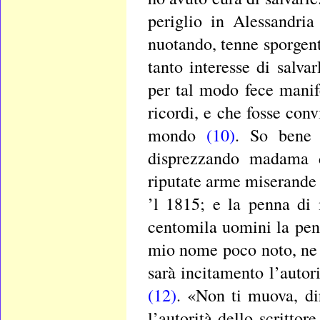
periglio in Alessandri
nuotando, tenne sporgent
tanto interesse di salva
per tal modo fece manife
ricordi, e che fosse con
mondo
(10)
. So bene 
disprezzando madama d
riputate arme miserande 
’l 1815; e la penna di
centomila uomini la pen
mio nome poco noto, ne c
sarà incitamento l’autori
(12)
. «Non ti muova, di
l’autorità dello scrittor