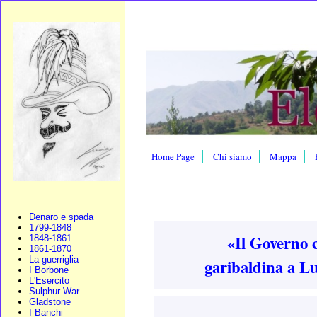
Home Page
Chi siamo
Mappa
Denaro e spada
1799-1848
«Il Governo ci
1848-1861
1861-1870
La guerriglia
garibaldina a Lu
I Borbone
L'Esercito
Sulphur War
Gladstone
I Banchi