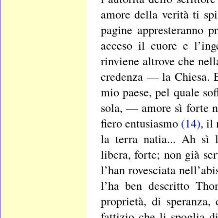
amore della verità ti sp
pagine appresteranno p
acceso il cuore e l’ing
rinviene altrove che nell
credenza — la Chiesa. E
mio paese, pel quale sof
sola, — amore sì forte n
fiero entusiasmo
(14)
, i
la terra natia... Ah sì
libera, forte; non già se
l’han rovesciata nell’abi
l’ha ben descritto Th
proprietà, di speranza, 
fattizio che li spoglia d