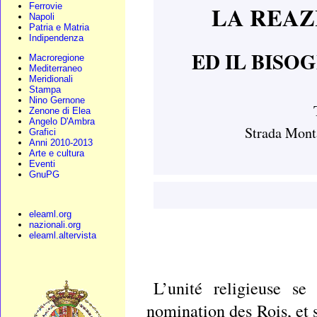
LA REAZ
Ferrovie
Napoli
Patria e Matria
Indipendenza
ED IL BISO
Macroregione
Mediterraneo
Meridionali
Stampa
Nino Gernone
Zenone di Elea
Angelo D'Ambra
Strada Monta
Grafici
Anni 2010-2013
Arte e cultura
Eventi
GnuPG
eleaml.org
nazionali.org
eleaml.altervista
L’unité religieuse se
nomination des Rois, et s