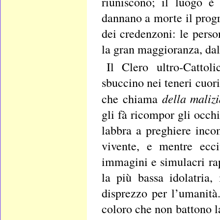
riuniscono; il luogo è
dannano a morte il progre
dei credenzoni: le person
la gran maggioranza, dal
Il Clero ultro-Cattol
sbuccino nei teneri cuori 
della malizi
che chiama
gli fà ricompor gli occhi
labbra a preghiere inco
vivente, e mentre ecci
immagini e simulacri ra
la più bassa idolatria, 
disprezzo per l’umanità.
coloro che non battono la