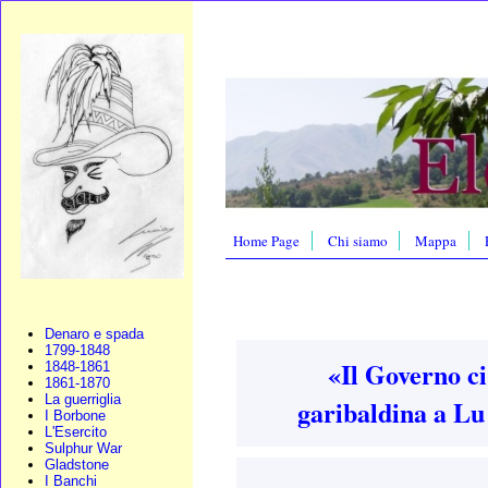
Home Page
Chi siamo
Mappa
Denaro e spada
1799-1848
«Il Governo ci 
1848-1861
1861-1870
La guerriglia
garibaldina a Lu
I Borbone
L'Esercito
Sulphur War
Gladstone
I Banchi