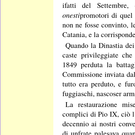
ifatti del Settembre
onesti
promotori di quel
non ne fosse convinto, l
Catania, e la corrispond
Quando la Dinastia dei
caste privileggiate ch
1849 perduta la battag
Commissione inviata da
tutto era perduto, e fu
fuggiaschi, nascoser arm
La restaurazione mi
complici di Pio IX, ciò l
decennio ai nostri conv
di unfrate palesava quan