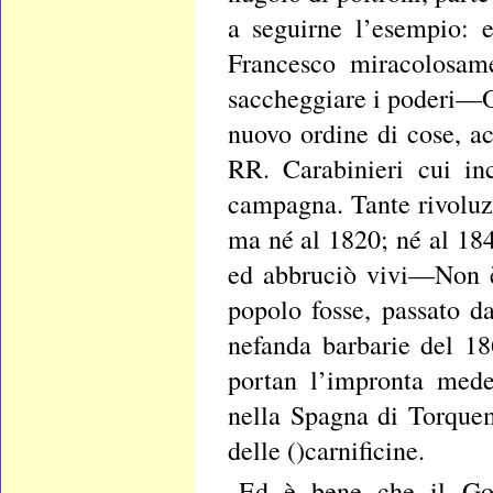
a seguirne l’esempio: e
Francesco miracolosame
saccheggiare i poderi—Or
nuovo ordine di cose, a
RR. Carabinieri cui in
campagna. Tante rivoluz
ma né al 1820; né al 184
ed abbruciò vivi—Non è 
popolo fosse, passato da
nefanda barbarie del 1866
portan l’impronta mede
nella Spagna di Torquem
delle ()carnificine.
Ed è bene che il Go