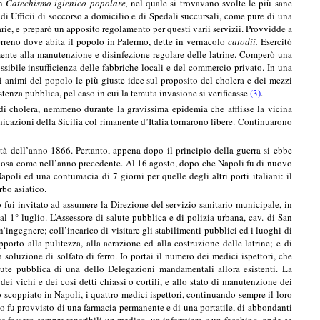
un
Catechismo igienico popolare,
nel quale si trovavano svolte le più sane
 di Ufficii di soccorso a domicilio e di Spedali succursali, come pure di una
arie, e preparò un apposito regolamento per questi varii servizii. Provvidde a
terreno dove abita il popolo in Palermo, dette in vernacolo
catodii.
Esercitò
mente alla manutenzione e disinfezione regolare delle latrine. Comperò una
ossibile insufficienza delle fabbriche locali e del commercio privato. In una
li animi del popolo le più giuste idee sul proposito del cholera e dei mezzi
stenza pubblica, pel caso in cui la temuta invasione si verificasse
(3)
.
 di cholera, nemmeno durante la gravissima epidemia che afflisse la vicina
cazioni della Sicilia col rimanente d’Italia tornarono libere. Continuarono
tà dell’anno 1866. Pertanto, appena dopo il principio della guerra si ebbe
nacciosa come nell’anno precedente. Al 16 agosto, dopo che Napoli fu di nuovo
poli ed una contumacia di 7 giorni per quelle degli altri porti italiani: il
rbo asiatico.
 fui invitato ad assumere la Direzione del servizio sanitario municipale, in
l 1° luglio. L’Assessore di salute pubblica e di polizia urbana, cav. di San
ngegnere; coll’incarico di visitare gli stabilimenti pubblici ed i luoghi di
porto alla pulitezza, alla aerazione ed alla costruzione delle latrine; e di
a soluzione di solfato di ferro. Io portai il numero dei medici ispettori, che
lute pubblica di una dello Delegazioni mandamentali allora esistenti. La
 dei vichi e dei cosi detti chiassi o cortili, e allo stato di manutenzione dei
o scoppiato in Napoli, i quattro medici ispettori, continuando sempre il loro
icio fu provvisto di una farmacia permanente e di una portatile, di abbondanti