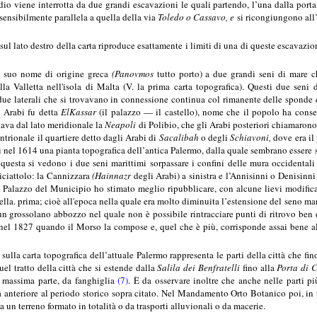
io viene interrotta da due grandi escavazioni le quali partendo, l’una dalla porta 
sensibilmente parallela a quella della via
Toledo o Cassavo, e
si ricongiungono all’
a sul lato destro della carta riproduce esattamente i limiti di una di queste escavazio
l suo nome di origine greca
(Panovmos
tutto porto) a due grandi seni di mare ch
a Valletta nell'isola di Malta (V. la prima carta topografica). Questi due sen
ue laterali che si trovavano in connessione continua col rimanente delle sponde d
 Arabi fu detta
ElKassar
(il palazzo — il castello), nome che il popolo ha conserva
iava dal lato meridionale la
Neapoli
di Polibio, che gli Arabi posteriori chiamaron
entrionale il quartiere detto dagli Arabi di
Sacalibah
o degli
Schiavoni,
dove era il
nel 1614 una pianta topografica dell’antica Palermo, dalla quale sembrano essere st
uesta si vedono i due seni marittimi sorpassare i confini delle mura occidentali de
iciattolo: la Cannizzara
(Hainnazr
degli Arabi) a sinistra e l’Annisinni o Denisinn
l Palazzo del Municipio ho stimato meglio ripubblicare, con alcune lievi modifica
ella. prima; cioè all'epoca nella quale era molto diminuita l’estensione del seno ma
n grossolano abbozzo nel quale non è possibile rintracciare punti di ritrovo ben 
nel 1827 quando il Morso la compose e, quel che è più, corrisponde assai bene al
a sulla carta topografica dell’attuale Palermo rappresenta le parti della città che 
el tratto della città che si estende dalla
Salila dei Benfratelli
fino alla
Porta di C
la massima parte, da fanghiglia
(7)
. È da osservare inoltre che anche nelle parti 
a anteriore al periodo storico sopra citato. Nel Mandamento Orto Botanico poi, in t
ova un terreno formato in totalità o da trasporti alluvionali o da macerie.