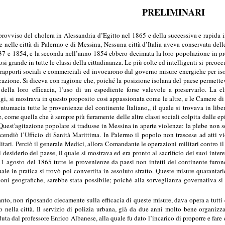
PRELIMINARI
provviso del cholera in Alessandria d’Egitto nel 1865 e della successiva e rapi
e nelle città di Palermo e di Messina, Nessuna città d’Italia aveva conservata de
37 e 1854, e la seconda nell’anno 1854 ebbero decimata la loro popolazione in pr
osi grande in tutte le classi della cittadinanza. Le più colte ed intelligenti si pre
rapporti sociali e commerciali ed invocarono dal governo misure energiche per isola
icazione. Si diceva con ragione che, poiché la posizione isolana del paese permette
della loro efficacia, l’uso di un espediente forse valevole a preservarlo. La c
ggi, si mostrava in questo proposito cosi appassionata come le altre, e le Camere
tumacia tutte le provenienze del continente Italiano,, il quale si trovava in lib
 come quella che è sempre più fieramente delle altre classi sociali colpita dalle epi
 Quest'agitazione popolare si tradusse in Messina in aperte violenze: la plebe non s
cendiò l’Ufficio di Sanità Marittima. In Palermo il popolo non trascese ad atti v
ilitari. Perciò il generale Medici, allora Comandante le operazioni militari contro i
 desiderio del paese, il quale si mostrava ed era pronto al sacrificio dei suoi inte
 11 agosto del 1865 tutte le provenienze da paesi non infetti del continente furo
ale in pratica si trovò poi convertita in assoluto sfratto. Queste misure quarantar
ni geografiche, sarebbe stata possibile; poiché alla sorveglianza governativa si
nto, non riposando ciecamente sulla efficacia di queste misure, dava opera a tutti
o nella città. Il servizio di polizia urbana, già da due anni molto bene organizz
ta dal professore Enrico Albanese, alla quale fu dato l’incarico di proporre e fare 