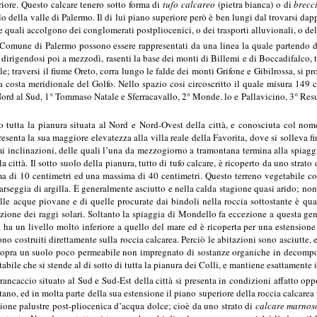
iore. Questo calcare tenero sotto forma di
tufo calcareo
(pietra bianca) o di
brecc
o della valle di Palermo. Il di lui piano superiore però è ben lungi dal trovarsi dapp
e quali accolgono dei conglomerati postpliocenici, o dei trasporti alluvionali, o de
la Comune di Palermo possono essere rappresentati da una linea la quale partendo dal
 dirigendosi poi a mezzodì, rasenti la base dei monti di Billemi e di Boccadifalco,
; traversi il fiume Oreto, corra lungo le falde dei monti Grifone e Gibilrossa, si pr
la costa meridionale del Golfo. Nello spazio cosi circoscritto il quale misura 149 
Nord al Sud, 1° Tommaso Natale e Sferracavallo, 2° Monde. lo e Pallavicino, 3° Res
 tutta la pianura situata al Nord e Nord-Ovest della città, e conosciuta col no
esenta la sua maggiore elevatezza alla villa reale della Favorita, dove si solleva fi
i inclinazioni, delle quali l’una da mezzogiorno a tramontana termina alla spiag
a città. Il sotto suolo della pianura, tutto di tufo calcare, è ricoperto da uno strato
a di 10 centimetri ed una massima di 40 centimetri. Questo terreno vegetabile con
scarseggia di argilla. È generalmente asciutto e nella calda stagione quasi arido; no
lle acque piovane e di quelle procurate dai bindoli nella roccia sottostante è quas
azione dei raggi solari. Soltanto la spiaggia di Mondello fa eccezione a questa gen
a ha un livello molto inferiore a quello del mare ed è ricoperta per una estensione
sono costruiti direttamente sulla roccia calcarea. Perciò le abitazioni sono asciutte
sopra un suolo poco permeabile non impregnato di sostanze organiche in decomposiz
tabile che si stende al di sotto di tutta la pianura dei Colli, e mantiene esattamente 
rancaccio situato al Sud e Sud-Est della città si presenta in condizioni affatto oppo
ano, ed in molta parte della sua estensione il piano superiore della roccia calcarea 
ione palustre post-pliocenica d’acqua dolce; cioè da uno strato di
calcare marnos