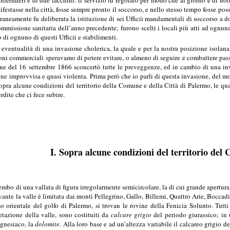
infermieri e di due facchini: il servizio fu regolato per modo che al giorno e di no
festasse nella città, fosse sempre pronto il soccorso, e nello stesso tempo fosse po
aneamente fu deliberata la istituzione di sei Ufficii mandamentali di soccorso a do
ommissione sanitaria dell’anno precedente; furono scelti i locali più atti ad ognun
di ognuno di questi Ufficii e stabilimenti.
ventualità di una invasione cholerica, la quale e per la nostra posizione isolana, e
ioni commerciali speravamo di potere evitare, o almeno di seguire e combattere pass
one del 16 settembre 1866 sconcertò tutte le preveggenze, ed in cambio di una invas
ne improvvisa e quasi violenta. Prima però che io parli di questa invasione, del m
opra alcune condizioni del territorio della Comune e della Città di Palermo, le q
rdite che ci fece subire.
I. Sopra alcune condizioni del territorio de
mbo di una vallata di figura irregolarmente semicircolare, la di cui grande apertura 
nte la valle è limitata dai monti Pellegrino, Gallo, Billemi, Quattro Arie, Boccadi
o orientale del golfo di Palermo, si trovan le rovine della Fenicia Solunto. Tutt
etazione della valle, sono costituiti da
calcare grigio
del periodo giurassico; in 
agnesiaco, la
dolomite.
Alla loro base e ad un’altezza variabile il calcareo grigio d