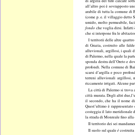
di argilla del tufo calcare so
all’altro poi è sovrapposto uno
arabile di tutta la comune di 
(come p. e. il villaggio detto
umido, molto permeabile, facil
fondo
che voglia dirsi. Infatti
che si interpone fra le abitazi
I territorii delle altre quat
di Grazia, costruito alle fald
alluvionali, argillosi, i qual
di Palermo, nella quale la part
sponda destra dell’Oreto e dove
profondi. Nella comune di Baid
scarsi d’argilla e poco profond
terreni alluvionali argillosi
riccamente irrigati. Alcune par
La città di Palermo si trova
città murata. Degli altri due,l
il secondo, che ha il nome di
Quest’ultimo è rappresentato 
costeggia il lato meridionale
la strada di Monreale fino al
Il territorio dei sei mandam
Il suolo sul quale
è
costruita