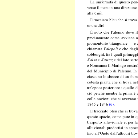
La uniformità di questo pend
verso il mare in una direzione 
alla
Cala.
Il tracciato bleu che si trov
or ora dirò.
È noto che Palermo deve i
precisamente come avviene all
promontorio triangolare — e d
chiamata
Palepoli
e che dagli
sobborghi, fra i quali primegg
Kalsa
e
Kausa;
e del lato sett
e Normanna il Maringo costruì 
del Municipio di Palermo. In q
ciascuno lo sbocco di un fium
cotesta pianta che si trova ne
un’epoca posteriore a quello d
ciò perché mentre la prima è u
colle nozioni che si avevano 
1845 e 1846
(6)
.
Il tracciato bleu che si trov
questo spazio, come pure in qu
trasporto alluvionale e, per 
alluvionali prodottisi in epoc
fino all’Oreto dall’altro, si tr