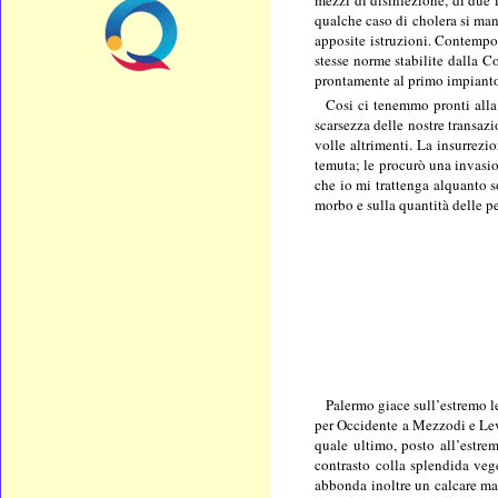
mezzi di disinfezione, di due 
qualche caso di cholera si mani
apposite istruzioni. Contempor
stesse norme stabilite dalla C
prontamente al primo impianto 
Cosi ci tenemmo pronti alla e
scarsezza delle nostre transaz
volle altrimenti. La insurrezi
temuta; le procurò una invasio
che io mi trattenga alquanto s
morbo e sulla quantità delle pe
Palermo giace sull’estremo le
per Occidente a Mezzodi e Leva
quale ultimo, posto all’estrem
contrasto colla splendida veg
abbonda inoltre un calcare m