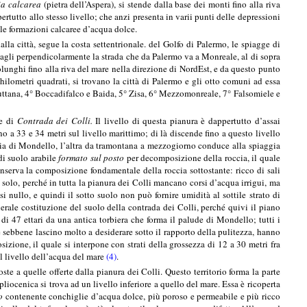
ia calcarea
(pietra dell’Aspera), si stende dalla base dei monti fino alla riva
ertutto allo stesso livello; che anzi presenta in varii punti delle depressioni
lle formazioni calcaree d’acqua dolce.
la città, segue la costa settentrionale. del Golfo di Palermo, le spiagge di
 tagli perpendicolarmente la strada che da Palermo va a Monreale, al di sopra
olunghi fino alla riva del mare nella direzione di NordEst, e da questo punto
chilometri quadrati, si trovano la città di Palermo e gli otto comuni ad essa
uttana, 4° Boccadifalco e Baida, 5° Zisa, 6° Mezzomonreale, 7° Falsomiele e
me di
Contrada dei Colli.
Il livello di questa pianura è dappertutto d’assai
no a 33 e 34 metri sul livello marittimo; di là discende fino a questo livello
gia di Mondello, l’altra da tramontana a mezzogiorno conduce alla spiaggia
 di suolo arabile
formato sul posto
per decomposizione della roccia, il quale
serva la composizione fondamentale della roccia sottostante: ricco di sali
n solo, perché in tutta la pianura dei Colli mancano corsi d’acqua irrigui, ma
i nullo, e quindi il sotto suolo non può fornire umidità al sottile strato di
erale costituzione del suolo della contrada dei Colli, perché quivi il piano
 di 47 ettari da una antica torbiera che forma il palude di Mondello; tutti i
, e sebbene lascino molto a desiderare sotto il rapporto della pulitezza, hanno
ione, il quale si interpone con strati della grossezza di 12 a 30 metri fra
il livello dell’acqua del mare
(4)
.
ste a quelle offerte dalla pianura dei Colli. Questo territorio forma la parte
pliocenica si trova ad un livello inferiore a quello del mare. Essa è ricoperta
o
contenente conchiglie d’acqua dolce, più poroso e permeabile e più ricco