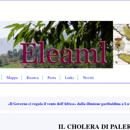
Mappa
Ricerca
Posta
Links
Novità
«Il Governo ci regala il vento dell’Africa» dalla illusione garibaldina a Lu
IL CHOLERA DI PAL