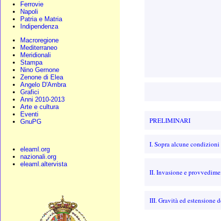
Ferrovie
Napoli
Patria e Matria
Indipendenza
Macroregione
Mediterraneo
Meridionali
Stampa
Nino Gernone
Zenone di Elea
Angelo D'Ambra
Grafici
Anni 2010-2013
Arte e cultura
Eventi
PRELIMINARI
GnuPG
I. Sopra alcune condizioni
eleaml.org
nazionali.org
eleaml.altervista
II. Invasione e provvedime
III. Gravità ed estensione 