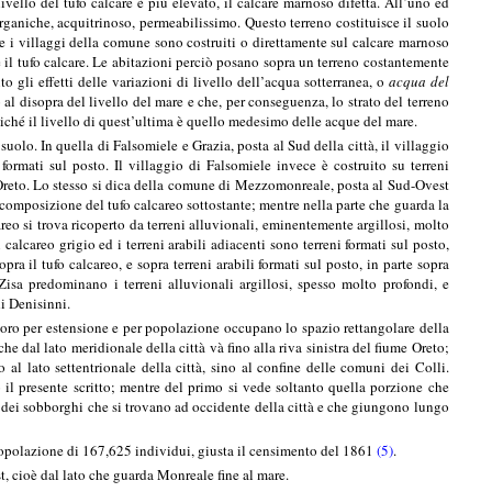
ivello del tufo calcare è più elevato, il calcare marnoso difetta. All’uno ed
 organiche, acquitrinoso, permeabilissimo. Questo terreno costituisce il suolo
i e i villaggi della comune sono costruiti o direttamente sul calcare marnoso
e il tufo calcare. Le abitazioni perciò posano sopra un terreno costantemente
o gli effetti delle variazioni di livello dell’acqua sotterranea, o
acqua del
 al disopra del livello del mare e che, per conseguenza, lo strato del terreno
poiché il livello di quest’ultima è quello medesimo delle acque del mare.
suolo. In quella di Falsomiele e Grazia, posta al Sud della città, il villaggio
 formati sul posto. Il villaggio di Falsomiele invece è costruito su terreni
me Oreto. Lo stesso si dica della comune di Mezzomonreale, posta al Sud-Ovest
decomposizione del tufo calcareo sottostante; mentre nella parte che guarda la
areo si trova ricoperto da terreni alluvionali, eminentemente argillosi, molto
lcareo grigio ed i terreni arabili adiacenti sono terreni formati sul posto,
pra il tufo calcareo, e sopra terreni arabili formati sul posto, in parte sopra
Zisa predominano i terreni alluvionali argillosi, spesso molto profondi, e
di Denisinni.
 loro per estensione e per popolazione occupano lo spazio rettangolare della
he dal lato meridionale della città và fino alla riva sinistra del fiume Oreto;
al lato settentrionale della città, sino al confine delle comuni dei Colli.
 il presente scritto; mentre del primo si vede soltanto quella porzione che
dei sobborghi che si trovano ad occidente della città e che giungono lungo
a popolazione di 167,625 individui, giusta il censimento del 1861
(5)
.
t, cioè dal lato che guarda Monreale fine al mare.