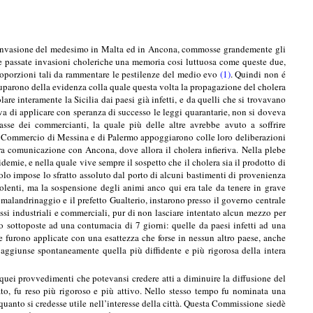
da invasione del medesimo in Malta ed in Ancona, commosse grandemente gli
lle passate invasioni choleriche una memoria cosi luttuosa come queste due,
oporzioni tali da rammentare le pestilenze del medio evo
(1)
. Quindi non é
occuparono della evidenza colla quale questa volta la propagazione del cholera
re interamente la Sicilia dai paesi già infetti, e da quelli che si trovavano
va di applicare con speranza di successo le leggi quarantarie, non si doveva
lasse dei commercianti, la quale più delle altre avrebbe avuto a soffrire
 di Commercio di Messina e di Palermo appoggiarono colle loro deliberazioni
era comunicazione con Ancona, dove allora il cholera infieriva. Nella plebe
demie, e nella quale vive sempre il sospetto che il cholera sia il prodotto di
olo impose lo sfratto assoluto dal porto di alcuni bastimenti di provenienza
iolenti, ma la sospensione degli animi anco qui era tale da tenere in grave
l malandrinaggio e il prefetto Gualterio, instarono presso il governo centrale
ressi industriali e commerciali, pur di non lasciare intentato alcun mezzo per
no sottoposte ad una contumacia di 7 giorni: quelle da paesi infetti ad una
ie furono applicate con una esattezza che forse in nessun altro paese, anche
 aggiunse spontaneamente quella più diffidente e più rigorosa della intera
 quei provvedimenti che potevansi credere atti a diminuire la diffusione del
ato, fu reso più rigoroso e più attivo. Nello stesso tempo fu nominata una
quanto si credesse utile nell’interesse della città. Questa Commissione siedè