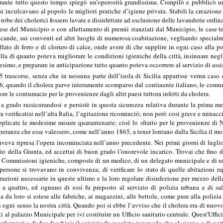
rante tutto questo tempo spiegò un’operosità grandissima. Compilò e pubblicò 
i inculcavano al popolo le migliori pratiche d’igiene privata. Stabili la creazione
obe dei cholerici fossero lavate e disinfettate ad esclusione delle lavanderie ordin
pese del Municipio o con allettamento di premii stanziati dal Municipio, le case 
locande, sui conventi ed altri luoghi di numerosa coabitazione, vegliando special
fato di ferro e di cloruro di calce, onde avere di che supplire in ogni caso alla p
lla di quanto poteva migliorare le condizioni igieniche della città, insinuare neg
esimo, e preparare in anticipazione tutto quanto poteva occorrere al servizio di assi
 trascorse, senza che in nessuna parte dell’isola di Sicilia apparisse vernn caso
, quando il cholera parve interamente scomparso dal continente italiano, le comuni
re le contumacie per le provenienze dagli altri paesi tuttora infetti da cholera.
 grado rassicurandosi e persistè in questa sicurezza relativa durante la prima me
era verificatisi nell’alta Italia, l’agitazione ricominciò; non però cosi grave e mi
plicate le medesime misure quarantenarie; cioè lo sfratto per le provenienze di Na
peranza che esse valessero, come nell’anno 1865, a tener lontano dalla Sicilia il mo
veva ripresa l’opera incominciata nell’anno precedente. Nei primi giorni di luglio
o della Giunta, ed accettai di buon grado l’onorevole incarico. Trovai che fino da
e Commissioni igieniche, composte di un medico, di un delegato municipale e di un’i
ersone si trovavano in convivenza; di verificare lo stato di quelle abitazioni rap
parazioni necessarie in queste ultimo e la loro regolare disinfezione per mezzo dell
 a quattro, ed ognuno di essi fu preposto al servizio di polizia urbana e di sa
a da loro si estese alle fabriche, ai magazzini, alle bettole, come pure alla polizia
n ogni senso la nostra città. Quando poi si ebbe l’avviso che il cholera era di nuov
ti al palazzo Municipale per ivi costituire un Ufficio sanitario centrale. Quest'Uff