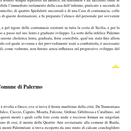
tte fossero sempre reperibili un medico, un infermiere
e
un facchino, onde se
ssibile l’immediato isolamento della casa dell’infermo, praticato a seconda di
micilio, di quattro Spedaletti succursali e di una Casa di contumacia, colle
a di queste destinazioni, e fu preparato l’elenco del personale per sovvenire
 pel rigore delle contumacie esistenti in tutta la costa di Sicilia, e per la
o a passo nel suo lento e graduato sviluppo. La sorte della infelice Palermo
ione cholerica lenta, graduata, forse coercibile, qual’era stata fino allora
odo col quale avvenne e dei provvedimenti usati a combatterla, è necessario
uali, come vedremo, non furono senza influenza sul progressivo sviluppo del
l Comune di Palermo
è rivolta a Greco, ove si trova il fronte marittimo della città. Da Tramontana
falco, Cuccio, Caputo, Moarta, Falcone, Grifone, Gibilrossa e Catalfano, sul
i questi monti i quali colle loro coste nude e rocciose forman un singolare
uno di essi, il monte delle Quattro Arie sovrastante alla comune di Baida,
ei monti Palermitani si trova ricoperto da uno strato di calcare conchiglifero