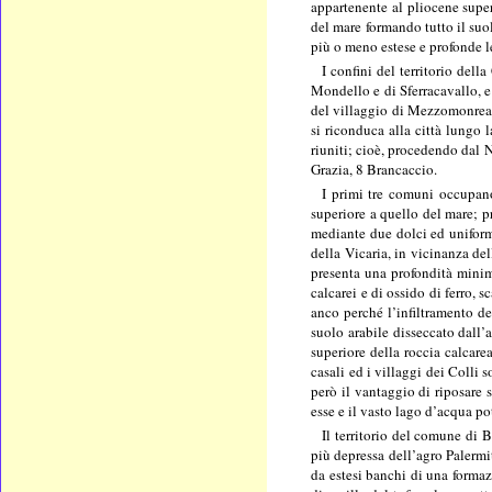
appartenente al pliocene super
del mare formando tutto il suol
più o meno estese e profonde l
I confini del territorio del
Mondello e di Sferracavallo, e
del villaggio di Mezzomonreale
si riconduca alla città lungo 
riuniti; cioè, procedendo dal 
Grazia, 8 Brancaccio.
I primi tre comuni occupano
superiore a quello del mare; pr
mediante due dolci ed uniform
della Vicaria, in vicinanza dell
presenta una profondità minim
calcarei e di ossido di ferro, 
anco perché l’infiltramento de
suolo arabile disseccato dall’
superiore della roccia calcare
casali ed i villaggi dei Colli 
però il vantaggio di riposare 
esse e il vasto lago d’acqua po
Il territorio del comune di B
più depressa dell’agro Palermit
da estesi banchi di una formaz