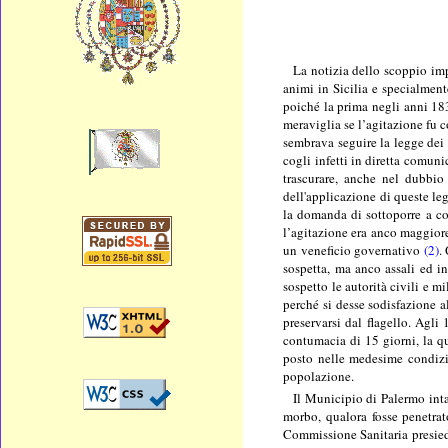
La notizia dello scoppio im
animi in Sicilia e specialment
poiché la prima negli anni 18
meraviglia se l’agitazione fu c
sembrava seguire la legge dei 
cogli infetti in diretta comun
trascurare, anche nel dubbio 
dell'applicazione di queste le
la domanda di sottoporre a con
l’agitazione era anco maggiore,
un veneficio governativo
(2)
.
sospetta, ma anco assali ed in
sospetto le autorità civili e m
perché si desse sodisfazione al
preservarsi dal flagello. Agli
contumacia di 15 giorni, la qu
posto nelle medesime condizio
popolazione.
Il Municipio di Palermo inta
morbo, qualora fosse penetrat
Commissione Sanitaria presiedu