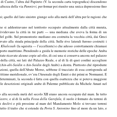
di Castro, l’altra dal Papireto (V. la seconda carta topografica) discendono
altezza della via
Pannievi,
per formar poi riunito una unica depressione fino
ni; quello del lato sinistro giunge solo alla metà dell’altra per le ragioni che
e si addentravano nel territorio occupato attualmente dalla città murata,
i dividevano la città in tre parti — una mediana che aveva la forma di un
el golfo. Sul promontorio mediano era costruita la vecchia città, dai Greci
to alla strada principale della città. Sulle rive laterali furono costruiti i
o
Khalessah
(la squisita — l’eccellente) e che adesso corrottamente chiamasi
 porto marittimo. Prendendo a guida le memorie storiche delle epoche Araba
ate ricavate alcune copie ad olio, di cui una si conserva ancora nel palazzo
lla città, sui lati del Palazzo Reale, e al di là di quei confini accogliere
i
(Ain-abi-Saidin
o
Ain-Saidin
degli Arabi) a destra. Piuttosto ché riprodurre
zioni, quella dell’Abate Morso, sebbene il tracciato di essa corrisponda ad
rittimo meridionale, ov’era l’Arsenale degli Emiri e dei primi re Normanni. E
determinati, la seconda è fatta con quella esattezza che si poteva maggiore
le descrizioni originali arabe di Palermo pubblicate da Michele Amari nel
fino alla seconda metà del secolo XII erano ancora occupate dal mare. In tutto
astro,
e al di là nella
Fossa della Garofala,
il suolo è formato da terreni di
più declivi e più prossime al mare del Mandamento Molo si trovano terreni
utto il tratto che si estende da
Porta S. Antonino
fino al more da un lato, e