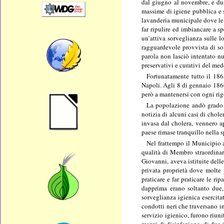
dal giugno al novembre, e du
massime di igiene pubblica e s
lavanderia municipale dove le r
far ripulire ed imbiancare a s
un’attiva sorveglianza sulle 
ragguardevole provvista di sol
parola non lasciò intentato nu
preservativi e curativi del med
Fortunatamente tutto il 1865
Napoli. Agli 8 di gennaio 1866
però a mantenersi con ogni rigo
La popolazione andò grado a
notizia di alcuni casi di chol
invasa dal cholera, vennero ap
paese rimase tranquillo nella s
Nel frattempo il Municipio a
qualità di Membro straordinari
Giovanni, aveva istituite dell
privata proprietà dove molte p
praticare e far praticare le ri
dapprima erano soltanto due,
sorveglianza igienica esercitat
condotti neri che traversano i
servizio igienico, furono riuni