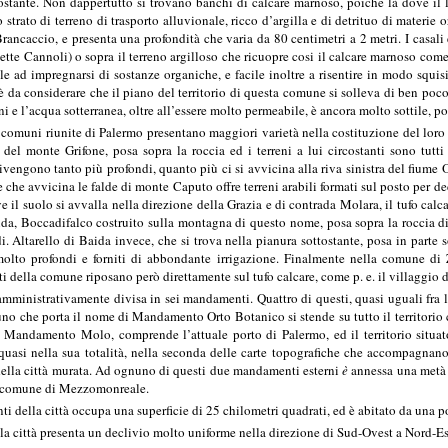
ttostante. Non dappertutto si trovano banchi di calcare marnoso, poiché là dove il l
 strato di terreno di trasporto alluvionale, ricco d’argilla e di detrituo di materie
Brancaccio, e presenta una profondità che varia da 80 centimetri a 2 metri. I casal
 Sette Cannoli) o sopra il terreno argilloso che ricuopre cosi il calcare marnoso com
e ad impregnarsi di sostanze organiche, e facile inoltre a risentire in modo squisit
 è da considerare che il piano del territorio di questa comune si solleva di ben poco
oni e l’acqua sotterranea, oltre all’essere molto permeabile, è ancora molto sottile, 
tro comuni riunite di Palermo presentano maggiori varietà nella costituzione del loro 
e del monte Grifone, posa sopra la roccia ed i terreni a lui circostanti sono tutti
i divengono tanto più profondi, quanto più ci si avvicina alla riva sinistra del fiu
e che avvicina le falde di monte Caputo offre terreni arabili formati sul posto per 
 il suolo si avvalla nella direzione della Grazia e di contrada Molara, il tufo calc
a, Boccadifalco costruito sulla montagna di questo nome, posa sopra la roccia di ca
i. Altarello di Baida invece, che si trova nella pianura sottostante, posa in parte so
, molto profondi e forniti di abbondante irrigazione. Finalmente nella comune di 
ti della comune riposano però direttamente sul tufo calcare, come p. e. il villaggio 
 amministrativamente divisa in sei mandamenti. Quattro di questi, quasi uguali fra
’uno che porta il nome di Mandamento Orto Botanico si stende su tutto il territorio c
 Mandamento Molo, comprende l’attuale porto di Palermo, ed il territorio situato 
quasi nella sua totalità, nella seconda delle carte topografiche che accompagnano
 della città murata. Ad ognuno di questi due mandamenti esterni
è
annessa una metà 
la comune di Mezzomonreale.
enti della città occupa una superficie di 25 chilometri quadrati, ed è abitato da un
 la città presenta un declivio molto uniforme nella direzione di Sud-Ovest a Nord-Es