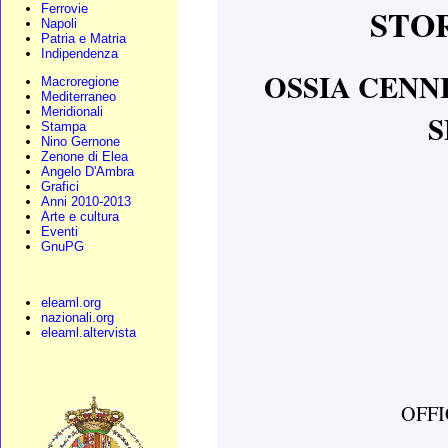
STOR
Ferrovie
Napoli
Patria e Matria
Indipendenza
OSSIA CENN
Macroregione
Mediterraneo
Meridionali
S
Stampa
Nino Gernone
Zenone di Elea
Angelo D'Ambra
Grafici
Anni 2010-2013
Arte e cultura
Eventi
GnuPG
eleaml.org
nazionali.org
eleaml.altervista
OFFI