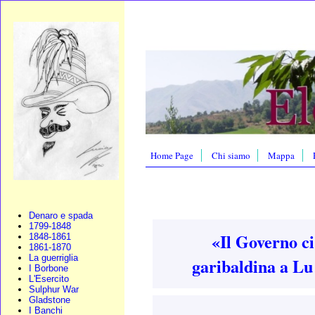
Home Page
Chi siamo
Mappa
Denaro e spada
1799-1848
«Il Governo ci 
1848-1861
1861-1870
La guerriglia
garibaldina a Lu
I Borbone
L'Esercito
Sulphur War
Gladstone
I Banchi