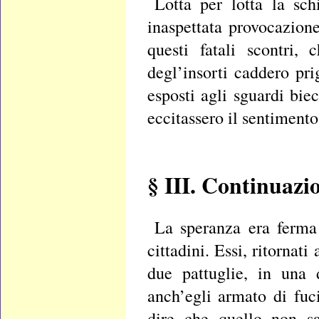
Lotta per lotta la sch
inaspettata provocazion
questi fatali scontri,
degl’insorti caddero prig
esposti agli sguardi bie
eccitassero il sentimento 
§ III. Continuazi
La speranza era ferma
cittadini. Essi, ritornat
due pattuglie, in una 
anch’egli armato di fuc
dire che quello non sa