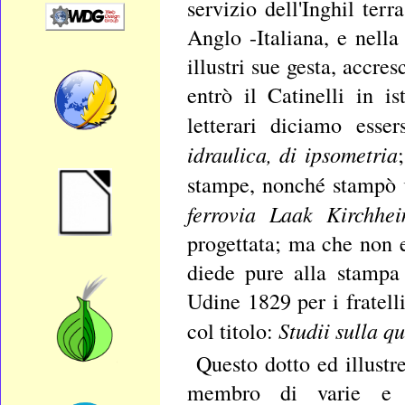
servizio dell'Inghil ter
Anglo -Italiana, e nella
illustri sue gesta, accr
entrò il Catinelli in i
letterari diciamo esse
idraulica, di ipsometria
stampe, nonché stampò
ferrovia Laak Kirchhei
progettata; ma che non e
diede pure alla stampa 
Udine 1829 per i fratel
Studii sulla q
col titolo:
Questo dotto ed illustr
membro di varie e d