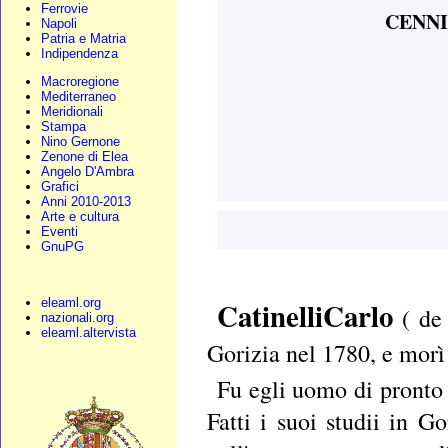
Ferrovie
CENNI
Napoli
Patria e Matria
Indipendenza
Macroregione
Mediterraneo
Meridionali
Stampa
Nino Gernone
Zenone di Elea
Angelo D'Ambra
Grafici
Anni 2010-2013
Arte e cultura
Eventi
GnuPG
CatinelliCarlo
eleaml.org
( de 
nazionali.org
eleaml.altervista
Gorizia nel 1780, e morì 
Fu egli uomo di pronto 
Fatti i suoi studii in G