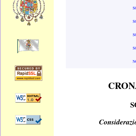
S
S
S
S
N
CRON
S
Considerazio