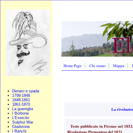
Home Page
Chi siamo
Mappa
Denaro e spada
1799-1848
1848-1861
1861-1870
La rivoluzio
La guerriglia
I Borbone
L'Esercito
Sulphur War
Testo pubblicato in Firenze nel 1852,
Gladstone
Rivoluzione Piemontese del 1821.
I Banchi