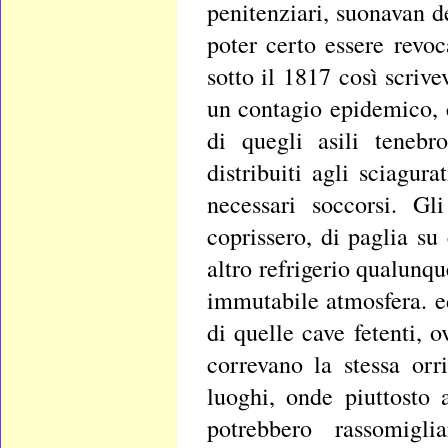
penitenziari, suonavan d
poter certo essere revoc
sotto il 1817 così scrive
un contagio epidemico, c
di quegli asili tenebr
distribuiti agli sciagur
necessari soccorsi. Gl
coprissero, di paglia su 
altro refrigerio qualunq
immutabile atmosfera. e
di quelle cave fetenti, o
correvano la stessa orr
luoghi, onde piuttosto 
potrebbero rassomigli