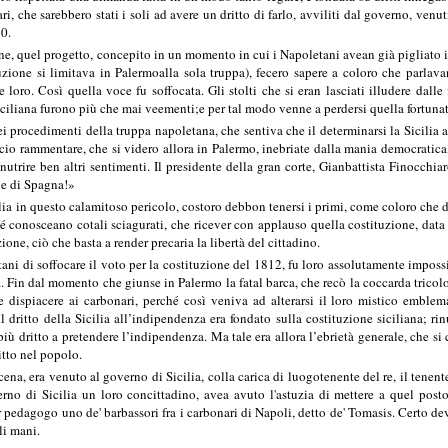
ri, che sarebbero stati i soli ad avere un dritto di farlo, avviliti dal governo, venu
10.
ne, quel progetto, concepito in un momento in cui i Napoletani avean già pigliato il
tuzione si limitava in Palermoalla sola truppa), fecero sapere a coloro che parla
 loro. Così quella voce fu soffocata. Gli stolti che si eran lasciati illudere dall
iciliana furono più che mai veementi;e per tal modo venne a perdersi quella fortunata o
i procedimenti della truppa napoletana, che sentiva che il determinarsi la Sicilia a 
io rammentare, che si videro allora in Palermo, inebriate dalla mania democratica, 
utrire ben altri sentimenti. Il presidente della gran corte, Gianbattista Finocchia
ne di Spagna!»
ilia in questo calamitoso pericolo, costoro debbon tenersi i primi, come coloro che 
Né conosceano cotali sciagurati, che ricever con applauso quella costituzione, data c
ione, ciò che basta a render precaria la libertà del cittadino.
tani di soffocare il voto per la costituzione del 1812, fu loro assolutamente imposs
a. Fin dal momento che giunse in Palermo la fatal barca, che recò la coccarda trico
e dispiacere ai carbonari, perché così veniva ad alterarsi il loro mistico emblem
 il dritto della Sicilia all’indipendenza era fondato sulla costituzione siciliana;
ù dritto a pretendere l’indipendenza. Ma tale era allora l’ebrietà generale, che si
itto nel popolo.
na, era venuto al governo di Sicilia, colla carica di luogotenente del re, il tenente
verno di Sicilia un loro concittadino, avea avuto l'astuzia di mettere a quel po
r pedagogo uno de' barbassori fra i carbonari di Napoli, detto de' Tomasis. Certo dev
li mani.