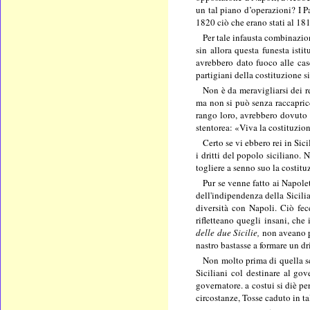
un tal piano d’operazioni? I Pa
1820 ciò che erano stati al 18
Per tale infausta combinazio
sin allora questa funesta isti
avrebbero dato fuoco alle case
partigiani della costituzione s
Non è da meravigliarsi dei re
ma non si può senza raccapricc
rango loro, avrebbero dovuto n
stentorea: «Viva la costituzio
Certo se vi ebbero rei in Sic
i dritti del popolo siciliano. 
togliere a senno suo la costituz
Pur se venne fatto ai Napole
dell'indipendenza della Sicili
diversità con Napoli. Ciò fec
rifletteano quegli insani, che
delle due Sicilie,
non aveano pi
nastro bastasse a formare un dr
Non molto prima di quella sce
Siciliani col destinare al go
governatore. a costui si diè pe
circostanze, Tosse caduto in ta