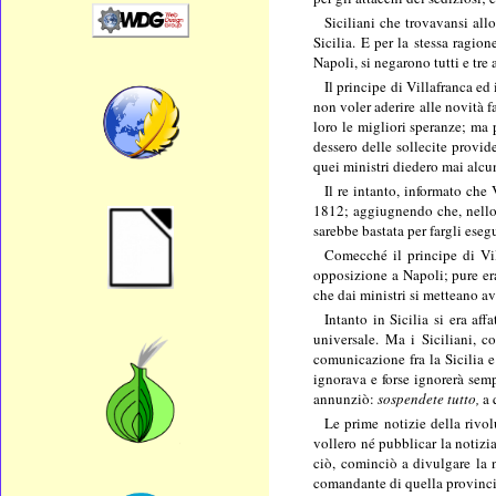
Siciliani che trovavansi all
Sicilia. E per la stessa ragio
Napoli, si negarono tutti e tre 
Il principe di Villafranca ed 
non voler aderire alle novità f
loro le migliori speranze; ma 
dessero delle sollecite provide
quei ministri diedero mai alcun
Il re intanto, informato che 
1812; aggiugnendo che, nello 
sarebbe bastata per fargli esegu
Comecché il principe di Vil
opposizione a Napoli; pure era
che dai ministri si metteano av
Intanto in Sicilia si era af
universale. Ma i Siciliani, c
comunicazione fra la Sicilia e
ignorava e forse ignorerà semp
annunziò:
sospendete tutto,
a 
Le prime notizie della rivo
vollero né pubblicar la notizi
ciò, cominciò a divulgare la n
comandante di quella provincia,