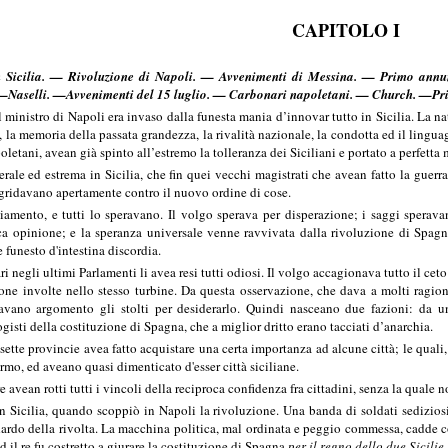
CAPITOLO I
n Sicilia. — Rivoluzione di Napoli. — Avvenimenti di Messina. — Primo annun
 —Naselli. —Avvenimenti del 15 luglio. — Carbonari napoletani. — Church. —Pri
l ministro di Napoli era invaso dalla funesta mania d’innovar tutto in Sicilia. La 
o, la memoria della passata grandezza, la rivalità nazionale, la condotta ed il lingua
letani, avean già spinto all’estremo la tolleranza dei Siciliani e portato a perfetta
rale ed estrema in Sicilia, che fin quei vecchi magistrati che avean fatto la guerra
ridavano apertamente contro il nuovo ordine di cose.
mento, e tutti lo speravano. Il volgo sperava per disperazione; i saggi speravano
ica opinione; e la speranza universale venne ravvivata dalla rivoluzione di Spa
funesto d'intestina discordia.
ri negli ultimi Parlamenti li avea resi tutti odiosi. Il volgo accagionava tutto il ceto
sone involte nello stesso turbine. Da questa osservazione, che dava a molti ragion
avano argomento gli stolti per desiderarlo. Quindi nasceano due fazioni: da un
logisti della costituzione di Spagna, che a miglior dritto erano tacciati d’anarchia.
 sette provincie avea fatto acquistare una certa importanza ad alcune città; le quali,
rmo, ed aveano quasi dimenticato d'esser città siciliane.
 avean rotti tutti i vincoli della reciproca confidenza fra cittadini, senza la quale n
 in Sicilia, quando scoppiò in Napoli la rivoluzione. Una banda di soldati sedizio
dardo della rivolta. La macchina politica, mal ordinata e peggio commessa, cadde c
ed il re fu costretto a giurare la costituzione di Spagna
per il regno dello due Sicilie.