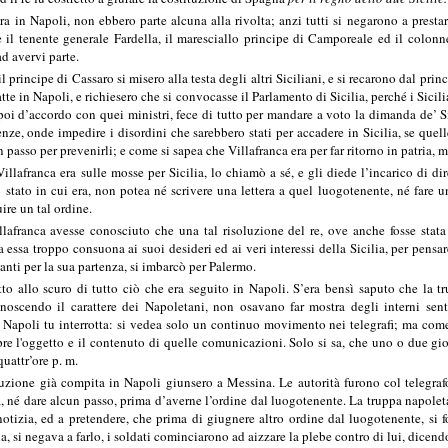
ora in Napoli, non ebbero parte alcuna alla rivolta; anzi tutti si negarono a presta
ne il tenente generale Fardella, il maresciallo principe di Camporeale ed il colon
ad avervi parte.
il principe di Cassaro si misero alla testa degli altri Siciliani, e si recarono dal prin
atte in Napoli, e richiesero che si convocasse il Parlamento di Sicilia, perché i Sicil
poi d’accordo con quei ministri, fece di tutto per mandare a voto la dimanda de’ S
nze, onde impedire i disordini che sarebbero stati per accadere in Sicilia, se quell
 passo per prevenirli; e come si sapea che Villafranca era per far ritorno in patria, 
Villafranca era sulle mosse per Sicilia, lo chiamò a sé, e gli diede l’incarico di d
stato in cui era, non potea né scrivere una lettera a quel luogotenente, né fare 
ire un tal ordine.
lafranca avesse conosciuto che una tal risoluzione del re, ove anche fosse stata
 essa troppo consuona ai suoi desideri ed ai veri interessi della Sicilia, per pensar
anti per la sua partenza, si imbarcò per Palermo.
fatto allo scuro di tutto ciò che era seguito in Napoli. S’era bensì saputo che la
onoscendo il carattere dei Napoletani, non osavano far mostra degli interni sent
 Napoli tu interrotta: si vedea solo un continuo movimento nei telegrafi; ma come 
re l'oggetto e il contenuto di quelle comunicazioni. Solo si sa, che uno o due giorn
quattr’ore p. m.
luzione già compita in Napoli giunsero a Messina. Le autorità furono col telegraf
a, né dare alcun passo, prima d’averne l’ordine dal luogotenente. La truppa napoleta
otizia, ed a pretendere, che prima di giugnere altro ordine dal luogotenente, si f
 si negava a farlo, i soldati cominciarono ad aizzare la plebe contro di lui, dicendo