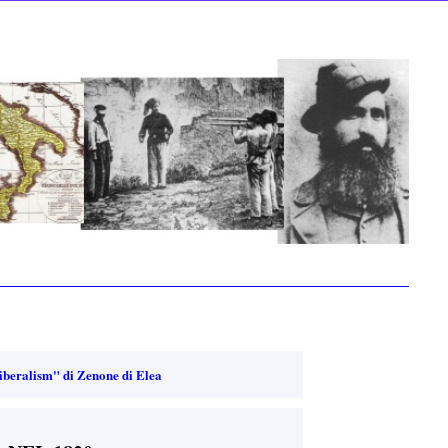
iberalism" di Zenone di Elea