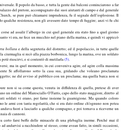
versale. Il popolo da basso, e tutta la gente dai balconi cominciarono a far
 palazzo del pretore, accompagnato dai suoi aiutanti di campo e dal generale
 Church, se pure può chiamarsi imprudenza, fu il segnale dell’esplosione. Il
do qualche resistenza, non gli avessero dato tempo di fuggire; anzi vi fu chi
corse ad assalir l’albergo in cui quel generale era stato fino a quel giorno
quanto vi era, ne fece un mucchio nel piano della marina, e quindi vi appiccò
rta bollata
e della segreteria del distretto; ed il popolaccio, in tutte quelle
 la ciurmaglia si recò alla piazza borbonica, lungo la marina, ove un soldato
 potè riuscirvi, e si contentò di mutilarla
(5)
.
diversi; ma in quel momento, in cui conveniva agire, ed agire colla massima
gente Si affollarono sotto la casa sua, gridando che voleano proclamata
’oggetto; ne dié avviso al pubblico con un proclama; ma quella barca non si
ure non si sa come questa, venuta in diffidenza di quella, pretese di aver
no un ordine del Maresciallo O’Farris, capo dello stato maggiore, diretto al
anti soldati vi erano, per farne insieme la guarnigione. Ma quando coloro
ano le armi con tanta regolarità, che si era dato ordine ch’ognuno non potea
le, andava fuori a lasciarlo a qualche compagno, e poi tornava a riceverne un
tinaia di cannoni.
ea certo farsi beffe delle minacele di una plebaglia inerme. Perché mai il
d andarvisi a racchiudere sé stesso, come avean fatto, in simili occasioni,