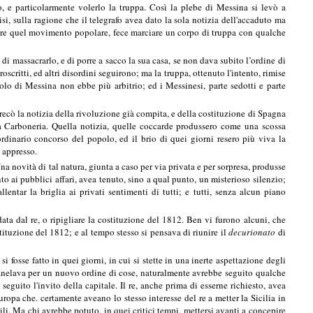
, e particolarmente volerlo la truppa. Così la plebe di Messina si levò a
si, sulla ragione che il telegrafo avea dato la sola notizia dell'accaduto ma
nare quel movimento popolare, fece marciare un corpo di truppa con qualche
 di massacrarlo, e di porre a sacco la sua casa, se non dava subito l’ordine di
roscritti, ed altri disordini seguirono; ma la truppa, ottenuto l'intento, rimise
polo di Messina non ebbe più arbitrio; ed i Messinesi, parte sedotti e parte
 recò la notizia della rivoluzione già compita, e della costituzione di Spagna
a Carboneria. Quella notizia, quelle coccarde produssero come una scossa
aordinario concorso del popolo, ed il brio di quei giorni resero più viva la
 appresso.
a novità di tal natura, giunta a caso per via privata e per sorpresa, produsse
o ai pubblici affari, avea tenuto, sino a qual punto, un misterioso silenzio;
ntar la briglia ai privati sentimenti di tutti; e tutti, senza alcun piano
ta dal re, o ripigliare la costituzione del 1812. Ben vi furono alcuni, che
stituzione del 1812; e al tempo stesso si pensava di riunire il
decurionato
di
fosse fatto in quei giorni, in cui si stette in una inerte aspettazione degli
 anelava per un nuovo ordine di cose, naturalmente avrebbe seguito qualche
eguito l'invito della capitale. Il re, anche prima di esserne richiesto, avea
Europa che. certamente aveano lo stesso interesse del re a metter la Sicilia in
li. Ma chi avrebbe potuto, in quei critici tempi, mettersi avanti a concepire