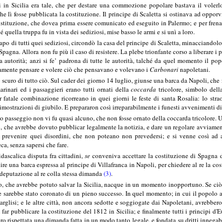
 in Sicilia era tale, che per destare una commozione popolare bastava il volerlo
lì fosse pubblicata la costituzione. Il principe di Scaletta si ostinava ad opporvi
costituzione, che dovea prima essere comunicato ed eseguito in Palermo; e per fre
 quella truppa fu in vista dei sediziosi, mise basso le armi e si unì a loro.
 capo di tutti quei sediziosi, circondò la casa del principe di Scaletta, minacciandolo
pagna. Allora non fu più il caso di resistere. La plebe trionfante corso a liberare i p
ua autorità; anzi si fe’ padrona di tutte le autorità, talché da quel momento il po
riamente pensare e volere ciò che pensavano e volevano i
Carbonari
napoletani.
o scuro di tutto ciò. Sul cader dei giorno 14 luglio, giunse una barca da Napoli, che
arinari ed i passaggieri erano tutti ornati della
coccarda
tricolore, simbolo dell
Per fatale combinazione ricorreano in quei giorni le feste di santa Rosalia: lo str
imostrazioni di giubilo. E prepararon così irreparabilmente i funesti avvenimenti di
co passeggio non vi fu quasi alcuno, che non fosse ornato della coccarda tricolore. Un
o, che avrebbe dovuto pubblicar legalmente la notizia, e dare un regolare avviament
prevenire quei disordini, che non poteano non prevedersi; e si venne così ad alle
ca, senza sapersi che fare.
dascalica disputa fra cittadini,
se
conveniva accettare la costituzione di Spagna da
ire una barca espressa al principe di Villafranca in Napoli, per chiedere al re la co
 deputazione al re colla stessa dimanda
(3)
.
, che avrebbe potuto salvar la Sicilia, nacque in un momento inopportuno. Se ciò si 
re sarebbe stato coronato di un pieno successo. In quel momento; in cui il popolo
glisi; e le altre città, non ancora sedotte e soggiogate dai Napoletani, avrebbero s
i far pubblicare la costituzione del 1812 in Sicilia; e finalmente tutti i principi d'
o rispettata una dimanda fatta in un modo tanto legale, e fondata su dritti innegabi