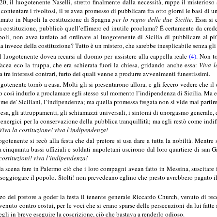
0, il luogotenente Naselli, stretto finalmente dalla necessità, ruppe il misterioso
 contentare i rivoltosi, il re avea promesso di pubblicare fra otto giorni le basi di 
amato in Napoli la costituzione di Spagna
per lo regno delle due Sicilie.
Essa si 
a costituzione, pubblicò quell’effimero ed inutile proclama? É certamente da cred
poli, non avea tardato ad ordinare al luogotenente di Sicilia di pubblicare al p
 invece della costituzione? Tutto è un mistero, che sarebbe inesplicabile senza gl
il luogotenente dovea recarsi al duomo per assistere alla cappella reale
(4)
. Non t
acea eco la truppa, che era schierata fuori la chiesa, gridando anche essa:
Viva l
 tre interessi contrari, furto dei quali venne a produrre avvenimenti funestissimi.
ogotenente tornò a casa. Molti gli si presentarono allora, e gli fecero vedere che i
 così indurlo a proclamare egli stesso sul momento l’indipendenza di Sicilia. Ma eg
ome de' Siciliani, l’indipendenza; ma quella promessa fregata non si vide mai partire
iesa, gli attruppamenti, gli schiamazzi universali, i sintomi di unorgasmo general
i energici per la conservazione della pubblica tranquillità; ma egli restò come indif
iva la costituzione! viva l'indipendenza!
ogotenente si recò alla festa che dal pretore si usa dare a tutta la nobiltà. Mentre
a cinquanta bassi uffiziali e soldati napoletani uscirono dal loro quartiere di san 
costituzioni! viva l’indipendenza!
a scena fare in Palermo ciò che i loro compagni avean fatto in Messina, suscitare il
 soggiogare il popolo. Stolti! non prevedeano eglino che presto avrebbero pagato i
azzo del pretore a goder la festa il tenente generale Riccardo Church, venuto di rec
enuto contro costui, per le voci che si erano sparse delle persecuzioni da lui fatte
egli in breve eseguire la coscrizione, ciò che bastava a renderlo odioso.