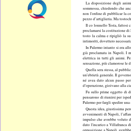
La disposizione degli animi
sommossa, chiedendo che anche 
non l'ordine di pubblicar la 
pezzo d’artiglieria. Ma tostoché
Il co lonnello Testa, fattosi
proclamarsi la costituzione di S
tosto la calma e ripigliò la s
intimoriti, dovettero necessa
In Palermo intanto si era all
già proclamata in Napoli. I m
elettrica in tutti gli animi. 
sensazione, più clamorose le d
Quella sera stessa, al pubbli
un’ebrietà generale. Il govern
né avea dato alcun passo per 
d’operazione, gioivano alla cie
Fu sullo prime oggetto di di
pensarono di riunirsi per isped
Palermo per fargli spedire una
Questa idea, giustissima pero
avvenimenti di Napoli, l’affa
impulso che avrebbe voluto dar
dato l'incarico a Villafranca d
opposizione a Napoli, avrebber