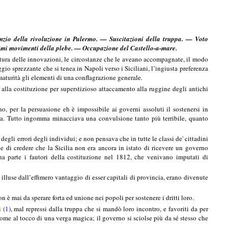
zio della rivoluzione in Palermo. — Suscitazioni della truppa. — Voto
mi movimenti della plebe. — Occupazione del Castello-a-mare.
natura delle innovazioni, le circostanze che le aveano accompagnate, il modo
ggio sprezzante che si tenea in Napoli verso i Siciliani, l’ingiusta preferenza
 maturità gli elementi di una conflagrazione generale.
 alla costituzione per superstizioso attaccamento alla ruggine degli antichi
, per la persuasione eh è impossibile ai governi assoluti il sostenersi in
gna. Tutto ingomma minacciava una convulsione tanto più terribile, quanto
 degli errori degli individui; e non pensava che in tutte le classi de' cittadini
e di credere che la Sicilia non era ancora in istato di ricevere un governo
a parte i fautori della costituzione nel 1812, che venivano imputati di
 illuse dall’effimero vantaggio di esser capitali di provincia, erano divenute
on è mai da sperare forta ed unione nei popoli per sostenere i dritti loro.
si
(1)
, mal repressi dalla truppa che si mandò loro incontro, e favoriti da per
ome al tocco di una verga magica; il governo si sciolse più da sé stesso che