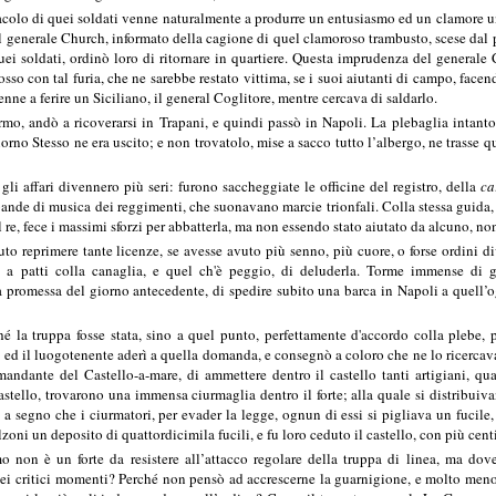
tacolo di quei soldati venne naturalmente a produrre un entusiasmo ed un clamore uni
 Il generale Church, informato della cagione di quel clamoroso trambusto, scese dal
quei soldati, ordinò loro di ritornare in quartiere. Questa imprudenza del generale
sso con tal furia, che ne sarebbe restato vittima, se i suoi aiutanti di campo, facen
venne a ferire un Siciliano, il general Coglitore, mentre cercava di saldarlo.
mo, andò a ricoverarsi in Trapani, e quindi passò in Napoli. La plebaglia intanto 
iorno Stesso ne era uscito; e non trovatolo, mise a sacco tutto l’albergo, ne trasse 
gli affari divennero più seri: furono saccheggiate le officine del registro, della
ca
bande di musica dei reggimenti, che suonavano marcie trionfali. Colla stessa guida,
l re, fece i massimi sforzi per abbatterla, ma non essendo stato aiutato da alcuno, non
to reprimere tante licenze, se avesse avuto più senno, più cuore, o forse ordini 
e a patti colla canaglia, e quel ch'è peggio, di deluderla. Torme immense di 
la promessa del giorno antecedente, di spedire subito una barca in Napoli a quell
la truppa fosse stata, sino a quel punto, perfettamente d'accordo colla plebe, p
 ed il luogotenente aderì a quella domanda, e consegnò a coloro che ne lo ricercava
andante del Castello-a-mare, di ammettere dentro il castello tanti artigiani, qu
astello, trovarono una immensa ciurmaglia dentro il forte; alla quale si distribuiv
e: a segno che i ciurmatori, per evader la legge, ognun di essi si pigliava un fuci
alzoni un deposito di quattordicimila fucili, e fu loro ceduto il castello, con più cen
mo non è un forte da resistere all’attacco regolare della truppa di linea, ma dov
ei critici momenti? Perché non pensò ad accrescerne la guarnigione, e molto meno a