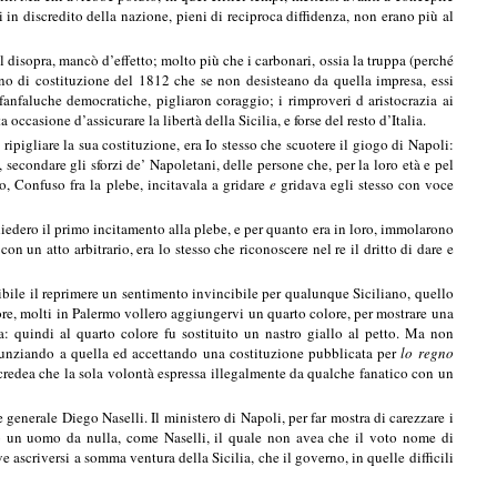
ti in discredito della nazione, pieni di reciproca diffidenza, non erano più al
 disopra, mancò d’effetto; molto più che i carbonari, ossia la truppa (perché
vano di costituzione del 1812 che se non desisteano da quella impresa, essi
e fanfaluche democratiche, pigliaron coraggio; i rimproveri d aristocrazia ai
ccasione d’assicurare la libertà della Sicilia, e forse del resto d’Italia.
ripigliare la sua costituzione, era Io stesso che scuotere il giogo di Napoli:
secondare gli sforzi de’ Napoletani, delle persone che, per la loro età e pel
ro, Confuso fra la plebe, incitavala a gridare
e
gridava egli stesso con voce
diedero il primo incitamento alla plebe, e per quanto era in loro, immolarono
on un atto arbitrario, era lo stesso che riconoscere nel re il dritto di dare e
ibile il reprimere un sentimento invincibile per qualunque Siciliano, quello
lore, molti in Palermo vollero aggiungervi un quarto colore, per mostrare una
a: quindi al quarto colore fu sostituito un nastro giallo al petto. Ma non
 rinunziando a quella ed accettando una costituzione pubblicata per
lo regno
 credea che la sola volontà espressa illegalmente da qualche fanatico con un
 generale Diego Naselli. Il ministero di Napoli, per far mostra di carezzare i
sto un uomo da nulla, come Naselli, il quale non avea che il voto nome di
e ascriversi a somma ventura della Sicilia, che il governo, in quelle difficili