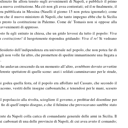
 silenzio fin allora tenuto sugli avvenimenti di Napoli, e pubblicò il primo
una nuova costituzione. Ma ciò non gli avea contentati; ed il re finalmente, il
era pubblicata in Messina (Naselli il giorno 15 non potea ignorarlo); come
ere che il nuovo ministero di Napoli, che tanto impegno ebbe che fa Sicilia
iù presto la costituzione in Palermo. Come de' Tomasis non si oppose alla
i avvenimenti di appresso.
osto fu egli entrato in chiesa, che un grido levossi da tutto il popolo:
Viva
a costituzione!
il luogotenente rispondea gridando:
Viva il re!
Si vedeano
l desiderio dell’indipendenza era universale nel popolo, che non potea far di
li non volle far altro, che promettere di spedire immantinente una fregata a
.
e, che andavan crescendo da un momento all’altro, avrebbero dovuto avvertire
ferente spettatore di quelle scene: anzi i soldati camminavano per le strade,
 si godea quella festa, ed il popolo era affollato nel Cassaro, che secondo il
Giacomo, vestiti delle insegne carbonariche, e tenendosi per le mani, scesero
 popolaccio alla rivolta, sciogliere il governo, e profittar del disordine per
l fio di quell’empio disegno, e che il fulmine che provocavano sarebbe stato
ente da Napoli colla carica di comandante generale delle armi in Sicilia. Il
 ai carbonari di una delle provincie di Napoli, di cui avea avuto il comando;