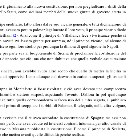
re il giuramento alla nuova costituzione, per non pregiudicare i dritti della
nello Staiti, come siciliani membri della. nuova giunta di governo eretta in
cipe ereditario, fatto allora dal re suo vicario generale; e tutti dichiararono di
iani avessero potuto palesar legalmente il loro voto, li principe vicario diede
iciliani
(2)
. Anzi come il principe di Villafranca fece vive istanze perché si
e novità ivi fossero giunte per sorpresa, né il principe vicario, né alcuno di
misero ogni loro studio per prolungar la dimora di quel signore in Napoli.
ire per parte sua al luogotenente di Sicilia di proclamare la costituzione del
un dispaccio per ciò; ma che non dubitava che quella verbale assicurazione
 sincera, non avrebbe avuto altro scopo che quello di metter la Sicilia in
e ad opporvisi. Lieto adunque del ricevuto in carico, e superati gli ostacoli
 truppa in Monteforte si fosse rivoltata; e ciò avea destato una compiacenza
imenti, e stettero sospesi, aspettando l'evento. D'allora in poi qualunque
in tutta quella corrispondenza si facea uso della cifra segreta, il pubblico
i prima di scoppiare i torbidi di Palermo, il telegrafo, nella cifra volgare,
o avvisate che il re avea accordato la costituzione di Spagna; ma essi non
na però, che avea vedute ed interessi contrari, informata per altro canale di
osse in Messina pubblicata la costituzione. E come il principe di Scaletta,
 che mettea avanti quelle difficoltà perché realista.