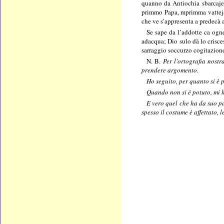
quanno da Antiochia sbarcaje
primmo Papa, mprimma vattejat
che ve s’appresenta a predecà 
Se sape da l’addotte ca ogne 
adacqua; Dio sulo dà lo crisce
sarraggio soccurzo cogitazione
N. B.
Per l’ortografia nost
prendere argomento.
Ho seguito, per quanto si è 
Quando non si è potuto, mi h
E vero quel che ha da suo pa
spesso il costume è affettato,