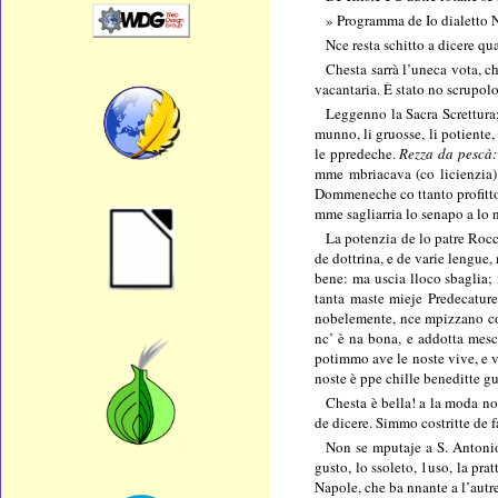
» Programma de Io dialetto N
Nce resta schitto a dicere qu
Chesta sarrà l’uneca vota, 
vacantaria. È stato no scrupol
Leggenno la Sacra Screttura;
munno, li gruosse, li potiente
le ppredeche.
Rezza da pescà
mme mbriacava (co licienzia) 
Dommeneche co ttanto profitto d
mme sagliarria lo senapo a lo 
La potenzia de lo patre Rocco
de dottrina, e de varie lengue,
bene: ma uscia lloco sbaglia; 
tanta maste mieje Predecature,
nobelemente, nce mpizzano co t
nc’ è na bona, e addotta mesc
potimmo ave le noste vive, e v
noste è ppe chille beneditte 
Chesta è bella! a la moda no
de dicere. Simmo costritte de 
Non se mputaje a S. Antonio 
gusto, lo ssoleto, 1uso, la pr
Napole, che ba nnante a l’autr