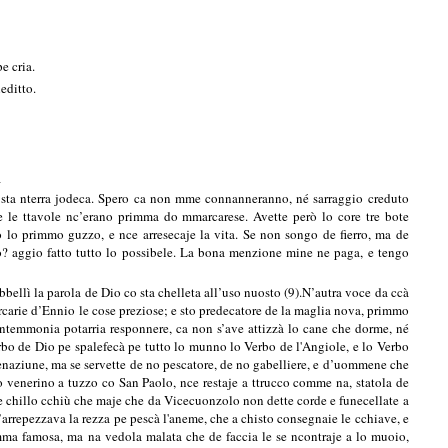
e cria.
editto.
_
hi sta nterra jodeca. Spero ca non mme connanneranno, né sarraggio creduto
 e le ttavole nc’erano primma do mmarcarese. Avette però lo core tre bote
 o lo primmo guzzo, e nce arresecaje la vita. Se non songo de fierro, ma de
 aggio fatto tutto lo possibele. La bona menzione mine ne paga, e tengo
bellì la parola de Dio co sta chelleta all’uso nuosto (9).N’autra voce da ccà
orcarie d’Ennio le cose preziose; e sto predecatore de la maglia nova, primmo
ntemmonia potarria responnere, ca non s’ave attizzà lo cane che dorme, né
rbo de Dio pe spalefecà pe tutto lo
munno lo Verbo de l'Angiole, e lo Verbo
omenaziune, ma se servette de no pescatore, de no gabelliere, e d’uommene che
 venerino a tuzzo co San Paolo, nce restaje a ttrucco comme na, statola de
 e chillo cchiù che maje che da Vicecuonzolo non dette corde e funecellate a
’arrepezzava la rezza pe pescà l'aneme, che a chisto consegnaie le cchiave, e
amma famosa, ma na vedola malata che de faccia le se ncontraje a lo muoio,