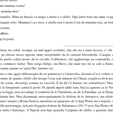
zà no strillo!
mè mamma vorria!
a mamma mia?
antillo: Mme ne fruscio ca tengo a chisto e a chillo: Ogn’autro bene mo mme va pp
hiangne zitto: Mamma è cco ttico, e chella non è morta Core de mamma toja, sie ben
 sciorta;
afflitto
je la porta.
___________________________
la luna sta cchiù ’ncoppa, né mm’aggio scordato, che chi sta a mare naveca, e’ c
e
pe chessa stessa ragione mme sciogliarrite da le cenzure felosofeche. L’acqua,
e lo pietto cchiù tuosto de lo cavallo d’abbrunzo; chi agghiustaje na connolella,
o commeco latino: Non songo Edipo, ma Davo; che male nce stà se calo a funno?
 comme jammo nc’ajuta Dio, laudato sia.
nna, e che aggio abbesuogno de no pantuosco a l'aurecchia, dicenno d’
ave
voluto ab
l’ommo de spanto, chillo che lassaje l’ossa soje mmiero de Chiaia, sceglieva da le p
a de sciure, sboceteja comme na voccola. E da dò l’è benuto sto scherebizzo? Nna
ni le tirrepetirre centra li poete. Pe pparlà mperò addò tene. Saccia agnuno ca lo Ve
to la legge, non accordaje la zenfonia de li Cherubine, ne de li Zarrafine, ne le D
tterate fine. Non chiammaje antecepatamente lo dottore de lo Areopavo; ma chisto
 anno 'nnante a Roma Seneca, moralista né quarcuno de li duje Prinie zio e nepote,
 chille perzonagge, non privileggiate dotture de Salamanca (10). V’ecco San Pietro ch
e le dette l'Auterego. A Napole non fuje quarche Catapano de chille, o quarche d