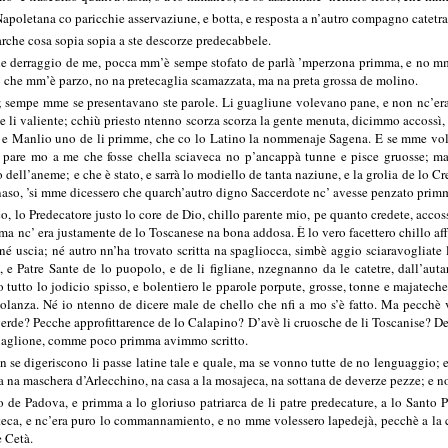
apoletana co paricchie asservaziune, e botta, e resposta a n’autro compagno catet
arche cosa sopia sopia a ste descorze predecabbele.
che derraggio de me, pocca mm’è sempe stofato de parlà ’mperzona primma, e no 
o che mm’è parzo, no na pretecaglia scamazzata, ma na preta grossa de molino.
 sempe mme se presentavano ste parole. Li guagliune volevano pane, e non nc’era c
, e li valiente; cchiù priesto ntenno scorza scorza la gente menuta, dicimmo accossì
:
e Manlio uno de li primme, che co lo Latino la nommenaje Sagena. E se mme voles
pare mo a me che fosse chella sciaveca no p’ancappà tunne e pisce gruosse; ma 
ell’aneme; e che è stato, e sarrà lo modiello de tanta naziune, e la grolia de lo Cre
naso, ’si mme dicessero che quarch’autro digno Saccerdote nc’ avesse penzato prim
, lo Predecatore justo lo core de Dio, chillo parente mio, pe quanto credete, accoss
 ma nc’ era justamente de lo Toscanese na bona addosa. È lo vero facettero chillo aff
né uscia; né autro nn’ha trovato scritta na spagliocca, simbè aggio sciaravogliate l
 e Patre Sante de lo puopolo, e de li figliane, nzegnanno da le catetre, dall’auta
utto lo jodicio spisso, e bolentiero le pparole porpute, grosse, tonne e majateche
olanza. Né io ntenno de dicere male de chello che nfi a mo s’è fatto. Ma pecchè v
erde? Pecche approfittarence de lo Calapino? D’avè li cruosche de li Toscanise? De
guaglione, comme poco primma avimmo scritto.
n se digeriscono li passe latine tale e quale, ma se vonno tutte de no lenguaggio;
fa na maschera d’Arlecchino, na casa a la mosajeca, na sottana de deverze pezze; e n
de Padova, e primma a lo gloriuso patriarca de li patre predecature, a lo Santo P
atteca, e nc’era puro lo commannamiento, e no mme volessero lapedejà, pecchè a la 
e Cetà.