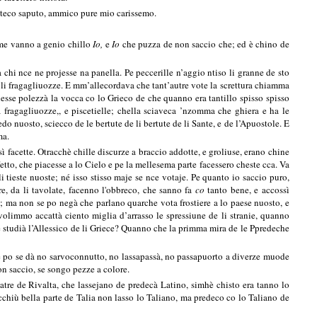
rateco saputo, ammico pure mio carissemo.
mme vanno a genio chillo
Io,
e
Io
che puzza de non saccio che; ed è chino de
hi nce ne projesse na panella. Pe peccerille n’aggio ntiso li granne de sto
, li fragagliuozze. E mm’allecordava che tant’autre vote la screttura chiamma
se polezzà la vocca co lo Grieco de che quanno era tantillo spisso spisso
fragagliuozze,, e piscetielle; chella sciaveca ’nzomma che ghiera e ha le
do nuosto, sciecco de le bertute de li bertute de li Sante, e de l’Apuostole. E
ma.
ì facette. Otracchè chille discurze a braccio addotte, e groliuse, erano chine
etto, che piacesse a lo Cielo e pe la mellesema parte facessero cheste cca. Va
i tieste nuoste; né isso stisso maje se nce votaje. Pe quanto io saccio puro,
re, da li tavolate, facenno l'obbreco, che sanno fa
co
tanto bene, e accossì
; ma non se po negà che parlano quarche vota frostiere a lo paese nuosto, e
olimmo accattà ciento miglia d’arrasso le spressiune de li stranie, quanno
 studià l’Allessico de li Griece? Quanno che la primma mira de le Ppredeche
 e po se dà no sarvoconnutto, no lassapassà, no passapuorto a diverze muode
on saccio, se songo pezze a colore.
atre de Rivalta, che lassejano de predecà Latino, simhè chisto era tanno lo
cchiù bella parte de Talia non lasso lo Taliano, ma predeco co lo Taliano de