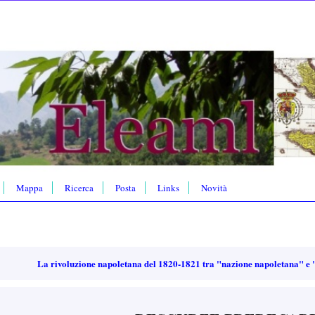
Mappa
Ricerca
Posta
Links
Novità
La rivoluzione napoletana del 1820-1821 tra "nazione napoletana" e 