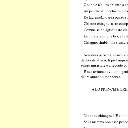
O si nc’è n’autro chianto a ch
Ah pecche st’uocchie mieje 
De lacreme!... o qua puzzo sp
Chi non chiagne, a sto cuor
Comme se po agliottì sto cre
Le pprete, ed ogne bia, e lust
Chiagne, simbè n’ha siense, 
Nesciuna perzona, se nce foss
de lo sale atteco, li protanqua
songo ngrassate e arreccute co 
E nce avimmo avuto no genio
de ire aunanno monnezza.
A LO PRENCEPE ERE
Ninno tu chiangne! (E chi no
Se la mamma non asce peccer