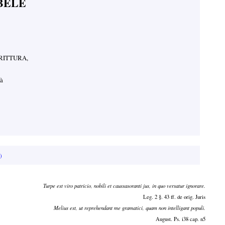
BELE
RITTURA,
là
)
Turpe est viro patricio, nobili et caussasoranti jus, in quo versatur ignorare.
Leg. 2 §. 43 ff. de orig. Juris
Melius est, ut reprehendant me gramatici, quam non intelligant populi.
August. Ps. i38 cap. n5