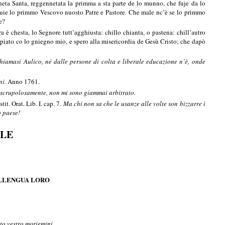
eta Santa, reggennetata la primma a
sta parte de lo munno, che fuje da lo
fuie lo primmo Vescovo nuosto Patre e Pastore. Che male nc’è se lo primmo
e?
ra è chesta, lo Segnore tutt’agghiusta: chillo chianta, o pastena: chill’autro
ipiato co lo gniegno mio, e spero alla misericordia de Gesù Cristo; che dapò
hiamasi Aulico, né dalle persone di colta e liberale educazione n’è, onde
ni.
Anno 1761.
mi scrupolosamente, non mi sono giammai arbitrato.
t. Orat. Lib. I. cap. 7.
Ma chi non sa che le usanze alle volte son bizzarre ì
o paese!
ELE
 LLENGUA LORO
ato vestro moriemini.