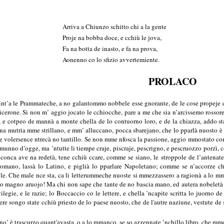
Arriva a Chiunzo schitto chi a la gente
Proje na bobba doce, e cchiù le jova,
Fa na botta de inasto, e fa na prova,
Aonenno co lo sfizio avvertemiente.
PROLACO
t’a le Prammateche, a no galantommo nobbele esse gnorante, de le cose propeje de 
cerone. Si non m’ aggio jocato le cchiocche, pare a me che sia n’arcissemo rossore 
e, e cotpeo de mannà a monte chella de lo contuorno loro, e de la chiazza, addo 
 na mutria mme strillano, e mm’ alluccano, pocca sbarejano, che lo pparlà nuosto è
e volersence ntrecà no tantillo. Se non mme nfosca la passione, aggio mmostato c
munno d’ogge, ma ’ntutte li tiempe craje, piscraje, pescrigno, e pescruozzo porzì, c
conca ave na redetà, tene cchiù ccare, comme se siano, le stroppole de l’antenate
omano, lassà lo Latino, e piglià lo pparlare Napoletano; comme se n’accorze ch
le. Che male nce sta, ca li letterummeche nuoste si mmezzassero a ragionà a lo mma
llo magno aruojo! Ma chi non sape che tante de no bascia mano, ed autera nobelet
ivilegie, e le razie; lo Boccaccio co le lettere, e chella ’ncapite scritta lo juorno
e songo state cchiù priesto de lo paese nuosto, che de l'autre naziune, vestute de 
 no’ è trascurzo quant'avasta, o a lo mmanco, se so azzennate ’nchillo libro, che mme