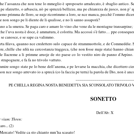
 che l’aosanza che non tene lo mmeglio è sproposeto arradecato, è sbaglio antico.
 pe sfarzetto, o arbascia, nò pe spruzzà bellizze, ma pe chiarezza de juoco, non p’ a
ujemo primma de lloro, se nuje ricorrimmo a loro, se nce manca, pecchè l’ommo dic
he non songo pe li diente de li qualisse, e no li sanno assaporà?
o a la smerza. Se paga caro e amaro lo vino che vene da le montagne transarpine; 
 l’uva nosta è doce, è ammatura, è colorita. Ma accossì s’è fatto… ppe consequenz
 se canosce, e se sape ca valimmo.
erta filava, quanno nce credettero sulo capace de strammuottole, e de Commeddie. 
e, chille che nfrà na cercostanza traggeca, (che non fosse maje stata) hanno chian
à le llacreme a li primme aruoje de sto paese co lo vestito niro de panno d’Arpin
strapognere, e fa fa no trivolo vattuto.
mmire songo state pe lo bene dell’anema, e pe levarse la macchia, che dicettero cier
 non nce songo arrevato io a sprecà (co la faccia pe terra) la parola de Dio, non è a
___________________________
PE CHELLA REGINA NOSTA BENEDETTA SIA SCONSOLATO TRIVOLO 
SONETTO
Dell’Ab: X
r vìam: Thren:
ro... (2)
o Mercato! Vedite ca sto chianto mm’ha scasato!