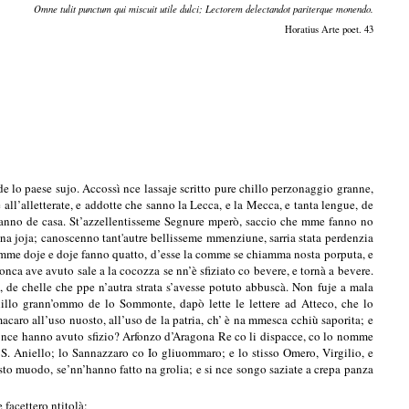
Omne tulit punctum qui miscuit utile dulci; Lectorem delectandot pariterque monendo.
Horatius Arte poet. 43
lo paese sujo. Accossì nce lassaje scritto pure chillo perzonaggio granne,
all’alletterate, e addotte che sanno la Lecca, e la Mecca, e tanta lengue, de
stanno de casa. St’azzellentisseme Segnure mperò, saccio che mme fanno no
 na joja; canoscenno tant'autre bellisseme mmenziune, sarria stata perdenzia
omme doje e doje fanno quatto, d’esse la comme se chiamma nosta porputa, e
onca ave avuto sale a la cocozza se nn’è sfiziato co bevere, e tornà a bevere.
, de chelle che ppe n’autra strata s’avesse potuto abbuscà. Non fuje a mala
illo grann’ommo de lo Sommonte, dapò lette le lettere ad Atteco, che lo
caro all’uso nuosto, all’uso de la patria, ch’ è na mmesca cchiù saporita; e
à nce hanno avuto sfizio? Arfonzo d’Aragona Re co li dispacce, co lo nomme
 de S. Aniello; lo Sannazzaro co Io gliuommaro; e lo stisso Omero, Virgilio, e
sto muodo, se’nn’hanno fatto na grolia; e si nce songo saziate a crepa panza
 facettero ntitolà: