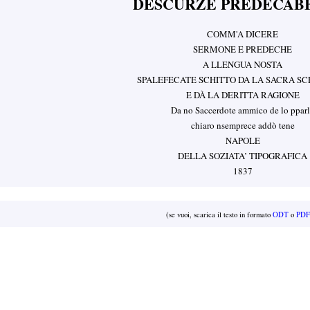
DESCURZE PREDECAB
COMM'A DICERE
SERMONE E PREDECHE
A LLENGUA NOSTA
SPALEFECATE SCHITTO DA LA SACRA SC
E DÀ LA DERITTA RAGIONE
Da no Saccerdote ammico de lo ppar
chiaro nsemprece addò tene
NAPOLE
DELLA SOZIATA’ TIPOGRAFICA
1837
(se vuoi, scarica il testo in formato
ODT
o
PDF