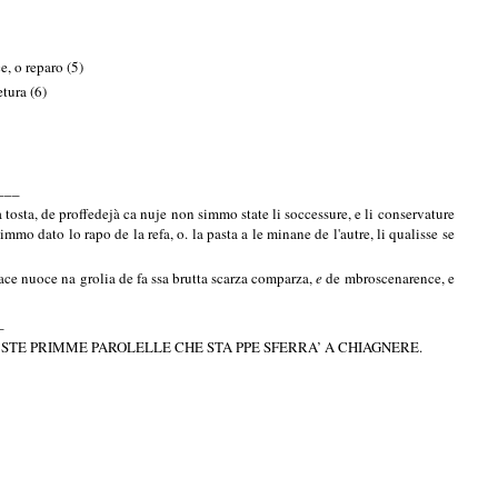
e, o reparo (5)
tura (6)
___
 tosta, de proffedejà ca nuje non simmo state li soccessure, e li conservature
mo dato lo rapo de la refa, o. la pasta a le minane de l'autre, li qualisse se
e nuoce na grolia de fa ssa brutta scarza comparza,
e
de mbroscenarence, e
_
TE PRIMME PAROLELLE CHE STA PPE SFERRA’ A CHIAGNERE.