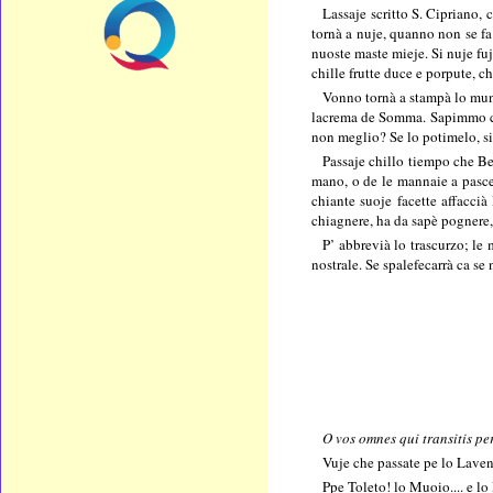
Lassaje scritto S. Cipriano,
tornà a nuje, quanno non se fa
nuoste maste mieje. Si nuje f
chille frutte duce e porpute, c
Vonno tornà a stampà lo munn
lacrema de Somma. Sapimmo che
non meglio? Se lo potimelo, si
Passaje chillo tiempo che B
mano, o de le mannaie a pascer
chiante suoje facette affacci
chiagnere, ha da sapè pognere, 
P’ abbrevià lo trascurzo; le 
nostrale. Se spalefecarrà ca se
O vos omnes qui transitis pe
Vuje che passate pe lo Lavena
Ppe Toleto! lo Muoio.... e l