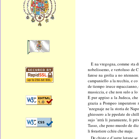
È na vregogna, comme sta din
nobelissemo, e vertoluso de Ci
farese na grolia a no ntenner
campaniello a la recchia, e co
de tiempo irsece mpaccianno, 
massiccia, e che non sulo a lo 
È pur appiso a la Judeca, che 
grazia a Pompeo imperatore r
’nzegnaje ne la storia de Napo
ghiessero a le ppedate de chi
sujo ’ntrà li juramiente, li pr
Tasso, che peno muodo de dicer
li forastiere cchiu che maje.
De chiste e d’autre lotane se