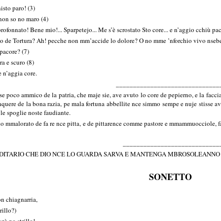
isto paro! (3)
non so no maro (4)
rofonnato! Bene mio!... Sparpetejo... Me s’è scrostato Sto core... e n’aggio cchiù pac
po de Tortura? Ah! pecche non mm’accide lo dolore? O no mme ’nforchio vivo nsebe
pacore? (7)
ra e scuro (8)
e n’aggia core.
______________________________
e poco ammico de la patria, che maje sie, ave avuto lo core de pepierno, e la faccia
nquere de la bona razia, pe mala fortuna abbellite nce simmo sempe e nuje stisse avim
le spoglie noste faudiante.
 mmalorato de fa re nce pitta, e de pittarence comme pastore e mmammuocciole, fac
____________________________
DITARIO CHE DIO NCE LO GUARDA SARVA E MANTENGA MBROSOLEANNO S
SONETTO
n chiagnarria,
illo?)