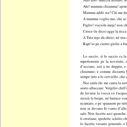
Niro isso! smiccia attorno; ao
Ahi! mamma chiamma! ajem
Mamma addò sta? Chi me d
A mamma voglio mo, che so t
Figlio! visciole meje! non c
Crisce (te dico) agge la ricca
A Tata tujo dà sfizio; né stia 
Rapr’io pe ciento grolie a bu
Lo saccio, sì lo saccio ca 
mpertenente pe la novetate,
d’acciaro, zoè a tre duppie, 
chiummo; e comme diciarria l
sempe into a lo cerviello, che
Nce sarrà chi me canta la no
sento alluccare: Vergilio chil
de lavarse la vocca co l'acqu
stezzà le bespe, né farence ve
ncarnato, e pe spannere pe tut
non se devano Io vanto d’alle
sale. Non facette asci quarche
li cristiane, spedette schitto
lo facette vecario generale, 