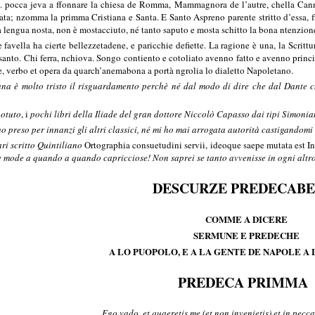
. pocca jeva a ffonnare la chiesa de Romma, Mammagnora de l’autre, chella Cann
a; nzomma la primma Cristiana e Santa. E Santo Aspreno parente stritto d’essa, 
a lengua nosta, non è mostacciuto, né tanto saputo e mosta schitto la bona ntenzion
favella ha cierte bellezzetadene, e paricchie defiette. La ragione è una, la Scrittu
santo. Chi ferra, nchiova. Songo contiento e cotoliato avenno fatto e avenno princ
, verbo et opera da quarch’anemabona a portà ngrolia lo dialetto Napoletano.
rana è molto tristo il risguardamento perchè né dal modo di dire che dal Dante c
potuto
, i
pochi libri della Iliade del gran dottore Niccolò Capasso dai tipi Simonia
o preso per innanzi gli altri classici, né mi ho mai arrogata autorità castigando
ri scritto Quintiliano
Ortographia consuetudini servii, ideoque saepe mutata est Insti
 le mode a quando a quando capricciose! Non saprei se tanto avvenisse in ogni altr
DESCURZE PREDECAB
COMME A DICERE
SERMUNE E PREDECHE
A LO PUOPOLO, E A LA GENTE DE NAPOLE A
PREDECA PRIMMA
Ego vado, et quaeretis me (et non invenietis) et in pecc