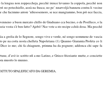
 Se la lengua non zoppeccheja, pecchè irence levanno la coppola, pecchè non
prì no potechiello, aozà na frasca; no pe’ nnarvoljà bannera contra li vecine
ere che facimmo arrore ’nfresosemoro, se nce mangiammo, bon prò nce faccia,
venneno a buon mercato chillo de Graduano cca becino, o de Posilleco, o la
ia vosta s’è ben fatto? Ajebò! Nce vote a sto recipe cchiù dosa. Ma pecchè
Sia a grolia de lo Segnore, songo vive e verde, né songo uommene de vascia
to pe na corta nosta chelleta Napoletana (1). Quanno Giaramia Profeta co li
o. Dico io mo; chi fa chiagnere, primma ha da pognere; addonca chi sape fa
tune, d’avè io scritto nfi a mo Latino, e Grieco frizziante mutte, e conciette
ncora muorto lo munno.
_
VATTUTO SPALEFECATO DA GEREMIA.