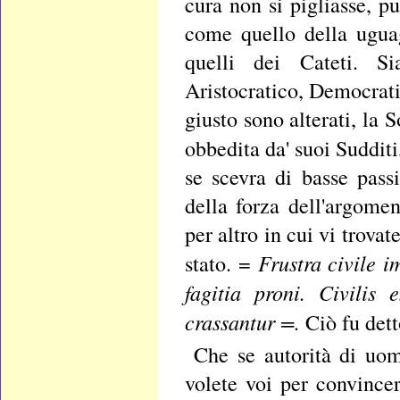
cura non si pigliasse, p
come quello della ugua
quelli dei Cateti. S
Aristocratico, Democrati
giusto sono alterati, la 
obbedita da' suoi Suddit
se scevra di basse pass
della forza dell'argomen
per altro in cui vi trovat
Frustra civile i
stato. =
fagitia proni. Civilis 
crassantur =.
Ciò fu det
Che se autorità di uom
volete voi per convince