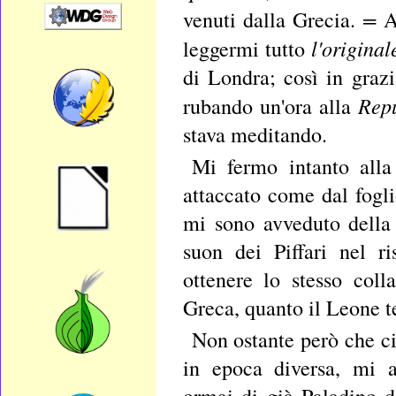
=
venuti dalla Grecia.
A
l'origina
leggermi tutto
di Londra; così in graz
Rep
rubando un'ora alla
stava meditando.
Mi fermo intanto alla
attaccato come dal fogli
mi sono avveduto della 
suon dei Piffari nel ri
ottenere lo stesso col
Greca, quanto il Leone te
Non ostante però che ci 
in epoca diversa, mi a
ormai di già Paladino d