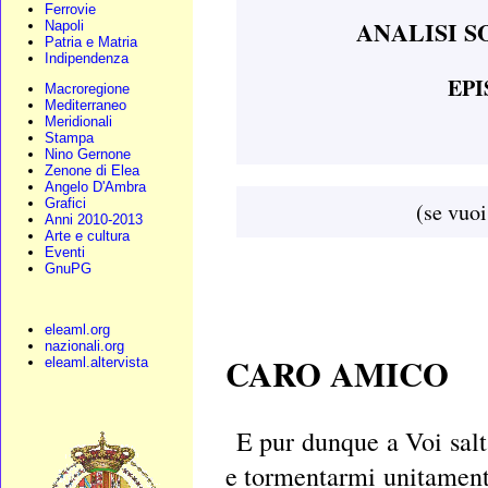
Ferrovie
ANALISI 
Napoli
Patria e Matria
Indipendenza
EPI
Macroregione
Mediterraneo
Meridionali
Stampa
Nino Gernone
Zenone di Elea
Angelo D'Ambra
Grafici
(se vuoi
Anni 2010-2013
Arte e cultura
Eventi
GnuPG
eleaml.org
nazionali.org
CARO AMICO
eleaml.altervista
E pur dunque a Voi salt
e tormentarmi unitamen