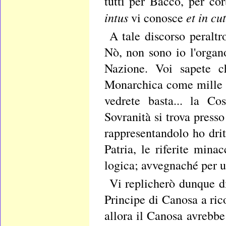
tutti per Bacco, per co
intus
et in cu
vi conosce
A tale discorso peralt
Nò, non sono io l'organ
Nazione. Voi sapete c
Monarchica come mille vo
vedrete basta... la Co
Sovranità si trova presso
rappresentandolo ho drit
Patria, le riferite min
logica; avvegnaché per us
Vi replicherò dunque di
Principe di Canosa a ric
allora il Canosa avrebbe