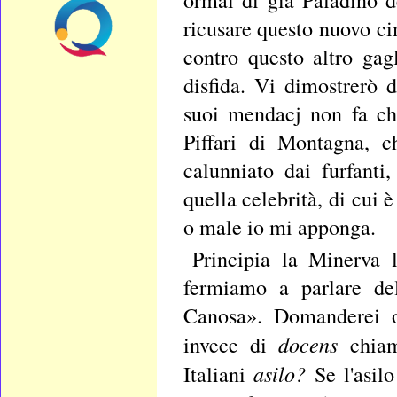
ricusare questo nuovo c
contro questo altro gag
disfida. Vi dimostrerò
suoi mendacj non fa ch
Piffari di Montagna, 
calunniato dai furfanti
quella celebrità, di cui
o male io mi apponga.
Principia la Minerva 
fermiamo a parlare de
Canosa». Domanderei or
docens
invece di
chia
asilo?
Italiani
Se l'asil