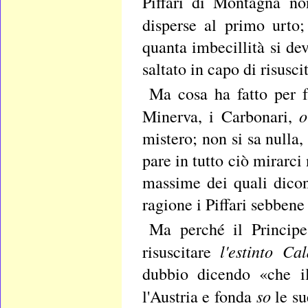
Piffari di Montagna no
disperse al primo urto;
quanta imbecillità si de
saltato in capo di risusc
Ma cosa ha fatto per f
Minerva, i Carbonari,
mistero; non si sa nulla,
pare in tutto ciò mirarci
massime dei quali dico
ragione i Piffari sebben
Ma perché il Principe
l'estinto C
risuscitare
dubbio dicendo «che il
so
l'Austria e fonda
le s