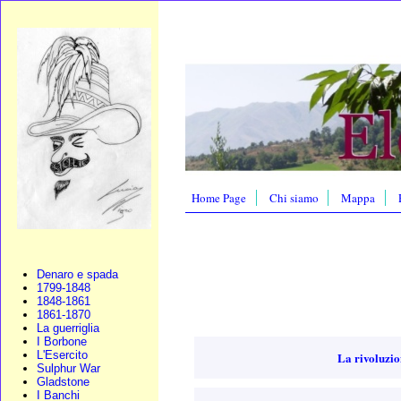
Home Page
Chi siamo
Mappa
Denaro e spada
1799-1848
1848-1861
1861-1870
La guerriglia
I Borbone
L'Esercito
La rivoluzio
Sulphur War
Gladstone
I Banchi