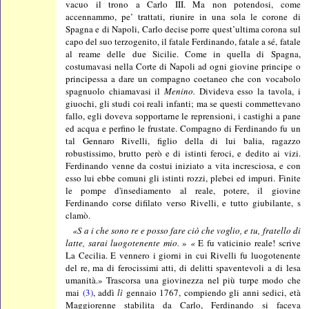
vacuo il trono a Carlo III. Ma non potendosi, come
accennammo, pe’ trattati, riunire in una sola le corone di
Spagna e di Napoli, Carlo decise porre quest’ultima corona sul
capo del suo terzogenito, il fatale Ferdinando, fatale a sé, fatale
al reame delle due Sicilie. Come in quella di Spagna,
costumavasi nella Corte di Napoli ad ogni giovine principe o
principessa a dare un compagno coetaneo che con vocabolo
spagnuolo chiamavasi il
Menino.
Divideva esso la tavola, i
giuochi, gli studi coi reali infanti; ma se questi commettevano
fallo, egli doveva sopportarne le reprensioni, i castighi a pane
ed acqua e perfino le frustate. Compagno di Ferdinando fu un
tal Gennaro Rivelli, figlio della di lui balia, ragazzo
robustissimo, brutto però e di istinti feroci, e dedito ai vizi.
Ferdinando venne da costui iniziato a vita incresciosa, e con
esso lui ebbe comuni gli istinti rozzi, plebei ed impuri. Finite
le pompe d'insediamento al reale, potere, il giovine
Ferdinando corse difilato verso Rivelli, e tutto giubilante, s
clamò.
«S a i che sono re e posso fare ciò che voglio, e tu, fratello di
latte, sarai luogotenente mio.
»
«
E fu vaticinio reale! scrive
La Cecilia. E vennero i giorni in cui Rivelli fu luogotenente
del re, ma di ferocissimi atti, di delitti spaventevoli a di lesa
umanità.» Trascorsa una giovinezza nel più turpe modo che
mai
(3)
, addì
lì
gennaio 1767, compiendo gli anni sedici, età
Maggiorenne stabilita da Carlo, Ferdinando si faceva