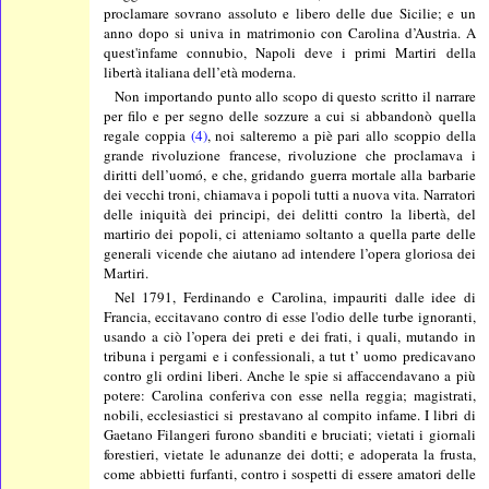
proclamare sovrano assoluto e libero delle due Sicilie; e un
anno dopo si univa in matrimonio con Carolina d’Austria. A
quest'infame connubio, Napoli deve i primi Martiri della
libertà italiana dell’età moderna.
Non importando punto allo scopo di questo scritto il narrare
per filo e per segno delle sozzure a cui si abbandonò quella
regale coppia
(4)
, noi salteremo a piè pari allo scoppio della
grande rivoluzione francese, rivoluzione che proclamava i
diritti dell’uomó, e che, gridando guerra mortale alla barbarie
dei vecchi troni, chiamava i popoli tutti a nuova vita. Narratori
delle iniquità dei principi, dei delitti contro la libertà, del
martirio dei popoli, ci atteniamo soltanto a quella parte delle
generali vicende che aiutano ad intendere l’opera gloriosa dei
Martiri.
Nel 1791, Ferdinando e Carolina, impauriti dalle idee di
Francia, eccitavano contro di esse l'odio delle turbe ignoranti,
usando a ciò l’opera dei preti e dei frati, i quali, mutando in
tribuna i pergami e i confessionali, a tut t’ uomo predicavano
contro gli ordini liberi. Anche le spie si affaccendavano a più
potere: Carolina conferiva con esse nella reggia; magistrati,
nobili, ecclesiastici si prestavano al compito infame. I libri di
Gaetano Filangeri furono sbanditi e bruciati; vietati i giornali
forestieri, vietate le adunanze dei dotti; e adoperata la frusta,
come abbietti furfanti, contro i sospetti di essere amatori delle