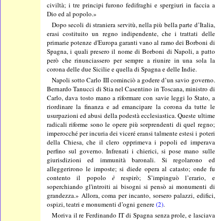
civiltà; i tre principi furono fedifraghi e spergiuri in faccia a
Dio ed al popolo.»
Dopo secoli di straniera servitù, nella più bella parte d’Italia,
erasi costituito un regno indipendente, che i trattati delle
primarie potenze d'Europa garanti vano al ramo dei Borboni di
Spagna, i quali presero il nome di Borboni di Napoli, a patto
però che rinunciassero per sempre a riunire in una sola la
corona delle due Sicilie e quella di Spagna e delle Indie.
Napoli sotto Carlo III cominciò a godere d’un savio governo.
Bernardo Tanucci di Stia nel Casentino in Toscana, ministro di
Carlo, dava tosto mano a riformare con savie leggi lo Stato, a
riordinare la finanza e ad emancipare la corona da tutte le
usurpazioni ed abusi della podestà ecclesiastica. Queste ultime
radicali riforme sono le opere più sorprendenti di quel regno;
imperocché per incuria dei viceré eransi talmente estesi i poteri
della Chiesa, che il clero opprimeva i popoli ed imperava
perfino sul governo. Infrenati i chierici, si pose mano sulle
giurisdizioni ed immunità baronali. Si regolarono ed
alleggerirono le imposte; si diede opera al catasto; onde fu
contento il popolo
è
respirò; S’impinguò l’erario, e
soperchiando gl'introiti ai bisogni si pensò ai monumenti di
grandezza.» Allora, coma per incanto, sorsero palazzi, edifici,
ospizi, teatri e monumenti d’ogni genere
(2)
.
Moriva il re Ferdinando IT di Spagna senza prole, e lasciava