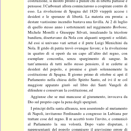
costituzione, si mostrò pronto a punire chi di libertà parlasse e
pensasse. I Carbonari allora cominciarono a cospirare contro di
esso. La rivoluzione di Spagna del 1820 vieppiù accese i
desideri e le speranze di libertà. La materia era pronta: a
destare vastissimo incendio bastava una favilla. Ai 2 di luglio
di quello stesso anno i sottotenenti nel reggimento
Borbone,
Michele Morelli e Giuseppe Silvati, innalzando la tricolore
bandiera, disertavano da Nola con alquanti sergenti e soldati.
Ad essi si univano vari settari e il prete Luigi Menichini da
Nola. Il grido di patria trovò ovunque favore; e la rivoluzione
in quattro dì si operò da un capo all’altro del regno, con
esemplare concordia, senza spargimento di sangue. In
tant’armonia di tutti nello stesso pensiero, il re cedette ai
desideri del popolo, e promise e giurò solennemente la
costituzione di Spagna. Il giorno primo di ottobre si apri il
Parlamento nella chiesa dello Spirito Santo, ed ivi il re col
maggiore apparato giurò sul libro dei Santi Vangeli di
difendere e conservare la costituzione, ed
Aggiunse che se mai mancasse al giuramento, invocava da
Dio sul proprio capo la pena degli spergiuri.
I principi della santa alleanza, non assentendo al mutamento
di Napoli, invitarono Ferdinando a congresso in Lubiana per
trattare cose del regno. Il re accettò tosto l'invito, e comunicò
al Parlamento la sua volontà. Dopo vario disputare, i
rappresentanti del popolo commisero il gravissimo errore di