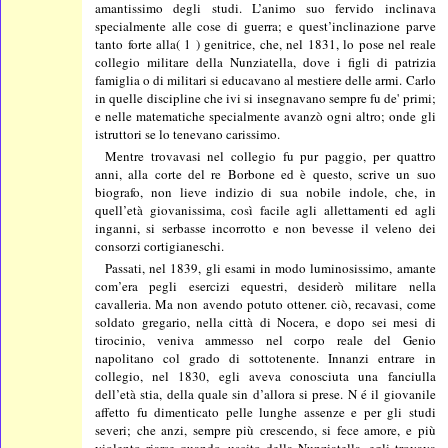
amantissimo degli studi. L’animo suo fervido inclinava
specialmente alle cose di guerra; e quest’inclinazione parve
tanto forte alla( 1 ) genitrice, che, nel 1831, lo pose nel reale
collegio militare della Nunziatella, dove i figli di patrizia
famiglia o di militari si educavano al mestiere delle armi. Carlo
in quelle discipline che ivi si insegnavano sempre fu de' primi;
e nelle matematiche specialmente avanzò ogni altro; onde gli
istruttori se lo tenevano carissimo.
Mentre trovavasi nel collegio fu pur paggio, per quattro
anni, alla corte del re Borbone ed è questo, scrive un suo
biografo, non lieve indizio di sua nobile indole, che, in
quell’età giovanissima, così facile agli allettamenti ed agli
inganni, si serbasse incorrotto e non bevesse il veleno dei
consorzi cortigianeschi.
Passati, nel 1839, gli esami in modo luminosissimo, amante
com’era pegli esercizi equestri, desiderò militare nella
cavalleria. Ma non avendo potuto ottener. ciò, recavasi, come
soldato gregario, nella città di Nocera, e dopo sei mesi di
tirocinio, veniva ammesso nel corpo reale del Genio
napolitano col grado di sottotenente. Innanzi entrare in
collegio, nel 1830, egli aveva conosciuta una fanciulla
dell’età stia, della quale sin d’allora si prese. N é il giovanile
affetto fu dimenticato pelle lunghe assenze e per gli studi
severi; che anzi, sempre più crescendo, si fece amore, e più