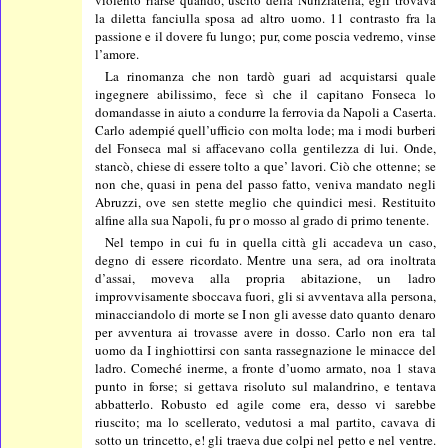
violento riarse quando, uscito della Nunziatella, egli trovava
la diletta fanciulla sposa ad altro uomo. 11 contrasto fra la
passione e il dovere fu lungo; pur, come poscia vedremo, vinse
l’amore.
La rinomanza che non tardò guari ad acquistarsi quale
ingegnere abilissimo, fece sì che il capitano Fonseca lo
domandasse in aiuto a condurre la ferrovia da Napoli a Caserta.
Carlo adempié quell’ufficio con molta lode; ma i modi burberi
del Fonseca mal si affacevano colla gentilezza di lui. Onde,
stancò, chiese di essere tolto a que’ lavori. Ciò che ottenne; se
non che, quasi in pena del passo fatto, veniva mandato negli
Abruzzi, ove sen stette meglio che quindici mesi. Restituito
alfine alla sua Napoli, fu pr o mosso al grado di primo tenente.
Nel tempo in cui fu in quella città gli accadeva un caso,
degno di essere ricordato. Mentre una sera, ad ora inoltrata
d’assai, moveva alla propria abitazione, un ladro
improvvisamente sboccava fuori, gli si avventava alla persona,
minacciandolo di morte se I non gli avesse dato quanto denaro
per avventura ai trovasse avere in dosso. Carlo non era tal
uomo da I inghiottirsi con santa rassegnazione le minacce del
ladro. Comeché inerme, a fronte d’uomo armato, noa 1 stava
punto in forse; si gettava risoluto sul malandrino, e tentava
abbatterlo. Robusto ed agile come era, desso vi sarebbe
riuscito; ma lo scellerato, vedutosi a mal partito, cavava di
sotto un trincetto, e! gli traeva due colpi nel petto e nel ventre.