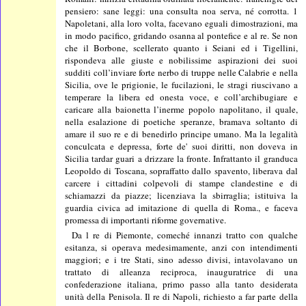
pensiero: sane leggi: una consulta noa serva, né corrotta. 1
Napoletani, alla loro volta, facevano eguali dimostrazioni, ma
in modo pacifico, gridando osanna al pontefice e al re. Se non
che il Borbone, scellerato quanto i Seiani ed i Tigellini,
rispondeva alle giuste e nobilissime aspirazioni dei suoi
sudditi coll’inviare forte nerbo di truppe nelle Calabrie e nella
Sicilia, ove le prigionie, le fucilazioni, le stragi riuscivano a
temperare la libera ed onesta voce, e coll’archibugiare e
caricare alla baionetta l’inerme popolo napolitano, il quale,
nella esalazione di poetiche speranze, bramava soltanto di
amare il suo re e di benedirlo principe umano. Ma la legalità
conculcata e depressa, forte de' suoi diritti, non doveva in
Sicilia tardar guari a drizzare la fronte. Infrattanto il granduca
Leopoldo di Toscana, sopraffatto dallo spavento, liberava dal
carcere i cittadini colpevoli di stampe clandestine e di
schiamazzi da piazze; licenziava la sbirraglia; istituiva la
guardia civica ad imitazione di quella di Roma., e faceva
promessa di importanti riforme governative.
Da l re di Piemonte, comeché innanzi tratto con qualche
esitanza, si operava medesimamente, anzi con intendimenti
maggiori; e i tre Stati, sino adesso divisi, intavolavano un
trattato di alleanza reciproca, inauguratrice di una
confederazione italiana, primo passo alla tanto desiderata
unità della Penisola. Il re di Napoli, richiesto a far parte della