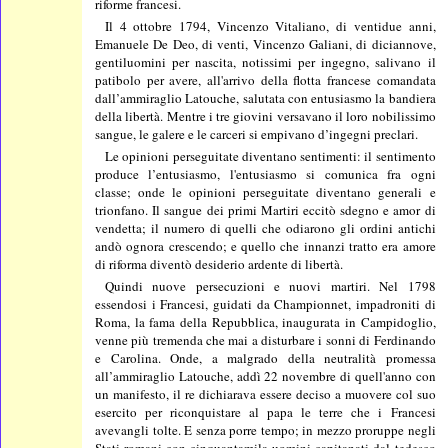
riforme francesi.
Il 4 ottobre 1794, Vincenzo Vitaliano, di ventidue anni,
Emanuele De Deo, di venti, Vincenzo Galiani, di diciannove,
gentiluomini per nascita, notissimi per ingegno, salivano il
patibolo per avere, all'arrivo della flotta francese comandata
dall’ammiraglio Latouche, salutata con entusiasmo la bandiera
della libertà. Mentre i tre giovini versavano il loro nobilissimo
sangue, le galere e le carceri si empivano d’ingegni preclari.
Le opinioni perseguitate diventano sentimenti: il sentimento
produce l’entusiasmo, l'entusiasmo si comunica fra ogni
classe; onde le opinioni perseguitate diventano generali e
trionfano. Il sangue dei primi Martiri eccitò sdegno e amor di
vendetta; il numero di quelli che odiarono gli ordini antichi
andò ognora crescendo; e quello che innanzi tratto era amore
di riforma diventò desiderio ardente di libertà.
Quindi nuove persecuzioni e nuovi martiri. Nel 1798
essendosi i Francesi, guidati da Championnet, impadroniti di
Roma, la fama della Repubblica, inaugurata in Campidoglio,
venne più tremenda che mai a disturbare i sonni di Ferdinando
e Carolina. Onde, a malgrado della neutralità promessa
all’ammiraglio Latouche, addì 22 novembre di quell'anno con
un manifesto, il re dichiarava essere deciso a muovere col suo
esercito per riconquistare al papa le terre che i Francesi
avevangli tolte. E senza porre tempo; in mezzo proruppe negli