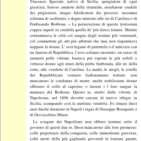
Vincenzo Speciale, nativo di Sicilia, spregiatore di ogni
giustizia, furioso amatore della tirannide, insultatore crudele
dei prigionieri, iniquo falsificatore dei processi: insomma
schiuma di scellerato, e degno ministro alle ire di Carolina e di
Ferdinando Borbone. » La persecuzione di questa tristissima
coppia superò in crudeltà quella de' più feroci tiranni. Mentre
contaminava le città col sangue degli uomini più venerandi,
col commettere gli atti più arbitrari che mai, non risparmiava
neppure le donne. L’ aver legami di parentela o d’amicizia con
un fautore di Repubblica, l’aver soltanto mostrato, un senso di
umanità pelle vittime, bastava per esporre le più nobili e
virtuose donne agli strazi della plebe furibonda, alle ire della
corte, alle vendette di Carolina. Le madri, le mogli, le sorelle
dei Repubblicani vennero barbaramente trattate: non
mancarono le condanne di morte: anche nobilissime donne
offersero il collo al capestro, o tinsero i l loro sangue la
mannaia del Borbone. Questo re, stretto dalle vittorie di
Napoleone, nel 1806 dovette cercare di nuovo rifugio in
Sicilia, scampando così la meritata vendetta. Ivi rimase dieci
anni finché durarono in Napoli i regni di Giuseppe Bonaparte e
di Giovacchino Murat.
Le sciagure dei Napolitani non ebbero termine sotto il
governo di questi due re. Dessi mancarono alle loro promesse:
colle prepotenze della conquista, colle immoderate gravezze,
colle morti della più gagliarda gioventù in lontane guerre,