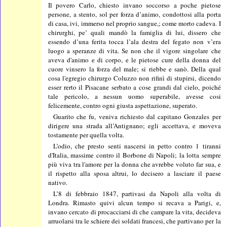
Il povero Carlo, chiesto invano soccorso a poche pietose
persone, a stento, sol per forza d’animo, condottosi alla porta
di casa, ivi, immerso nel proprio sangue,; come morto cadeva. I
chirurghi, pe’ quali mandò la famiglia di lui, dissero che
essendo d’una ferita tocca l’ala destra del fegato non v’era
luogo a speranze di vita. Se non che il vigore singolare che
aveva d'animo e di corpo, e le pietose cure della donna del
cuore vinsero la forza del male; si riebbe e sanò. Della qual
cosa l'egregio chirurgo Coluzzo non rifinì di stupirsi, dicendo
esser rerto il Pisacane serbato a cose grandi dal cielo, poiché
tale pericolo, a nessun uomo superabile, avesse cosi
felicemente, contro ogni giusta aspettazione, superato.
Guarito che fu, veniva richiesto dal capitano Gonzales per
dirigere una strada all’Antignano; egli accettava, e moveva
tostamente per quella volta.
L’odio, che presto senti nascersi in petto contro 1 tiranni
d'Italia, massime contro il Borbone di Napoli; la lotta sempre
più viva tra l'amore per la donna che avrebbe voluto far sua, e
il rispetto alla sposa altrui, lo decisero a lasciare il paese
nativo.
L’8 di febbraio 1847, partivasi da Napoli alla volta di
Londra. Rimasto quivi alcun tempo si recava a Parigi, e,
invano cercato di procacciarsi di che campare la vita, decideva
arruolarsi tra le schiere dei soldati francesi, che partivano per la