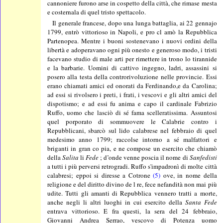
cannoniere furono arse in cospetto della città, che rimase mesta
e costernala di quel tristo spettacolo.
Il generale francese, dopo una lunga battaglia, ai 22 gennajo
1799, entrò vittorioso in Napoli, e pro cl amò la Repubblica
Partenopea. Mentre i buoni sostenevano i nuovi ordini della
libertà e adoperavano ogni più onesto e generoso modo, i tristi
facevano studio di male arti per rimettere in trono lo tirannide
e la barbarie. Uomini di cattivo ingegno, ladri, assassini si
posero alla testa della controrivoluzione nelle provincie. Essi
erano chiamati amici ed onorati da Ferdinando,e da Carolina;
ad essi si rivolsero i preti, i frati, i vescovi e gli altri amici del
dispotismo; e ad essi fu anima e capo il cardinale Fabrizio
Ruffo, uomo che lasciò di sé fama scelleratissima. Assuntosi
quel porporato di sommuovere le Calabrie contro i
Repubblicani, sbarcò sul lido calabrese nel febbraio di quel
medesimo anno 1799; raccolse intorno a sé malfattori e
briganti in gran co pia, e ne compose un esercito che chiamò
della
Salita
li
Fede
; d’onde venne poscia il nome di
Sanfedisti
a tutti i più perversi retrogradi. Ruffo s'impadronì di molte città
calabresi; eppoi si diresse a Cotrone
(5)
ove, in nome della
religione e del diritto divino de l re, fece nefandità non mai più
udite. Tutti gli amanti di Repubblica vennero tratti a morte,
anche negli li altri luoghi in cui esercito della
Santa Fede
entrava vittorioso. E fra questi, la sera del 24 febbraio,
Giovanni Andrea Serrao, vescovo di Potenza uomo