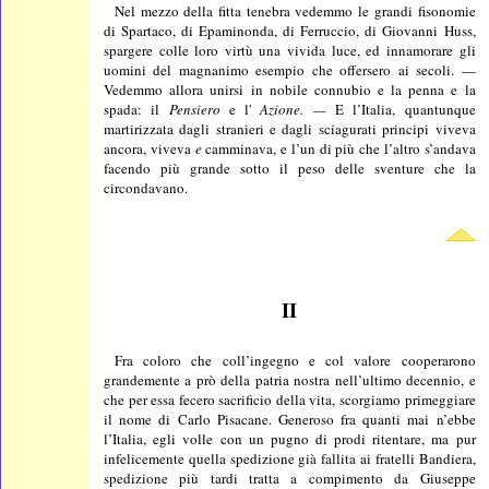
Nel mezzo della fitta tenebra vedemmo le grandi fisonomie
di Spartaco, di Epaminonda, di Ferruccio, di Giovanni Huss,
spargere colle loro virtù una vivida luce, ed innamorare gli
uomini del magnanimo esempio che offersero ai secoli. —
Vedemmo allora unirsi in nobile connubio e la penna e la
spada: il
Pensiero
e l'
Azione. —
E l’Italia, quantunque
martirizzata dagli stranieri e dagli sciagurati principi viveva
ancora, viveva
e
camminava, e l’un di più che l’altro s’andava
facendo più grande sotto il peso delle sventure che la
circondavano.
II
Fra coloro che coll’ingegno e col valore cooperarono
grandemente a prò della patria nostra nell’ultimo decennio, e
che per essa fecero sacrificio della vita, scorgiamo primeggiare
il nome di Carlo Pisacane. Generoso fra quanti mai n’ebbe
l’Italia, egli volle con un pugno di prodi ritentare, ma pur
infelicemente quella spedizione già fallita ai fratelli Bandiera,
spedizione più tardi tratta a compimento da Giuseppe