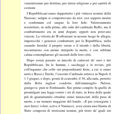
veneratissimo per dottrina, per intera religione e per santità di
costumi.
I Repubblicani erano dappertutto i più virtuosi uomini della
Nazione; sempre si comportavano da eroi: essi seppero morire
e confermare col sangue la loro fede. Valorosamente
resistettero, in sulle prime, alle orde del cardinale Ruffo; ma il
combattimento era in armi dispare; epperò non potevano
vincere. La vittoria de' B orboniani in nessun luogo fu allegra;
imperocché i generosi combattenti per la Repubblica, nulla
curando fuorché il proprio onore e il trionfo i della libertà,
incontrarono con animo intrepido la morte, e con sublime
calma contemplarono gli incendì delle loro città.
Dopo essere passato su mucchi di cadaveri de' suoi e dei
Repubblicani, fra le fiamme, i saccheggi e le rovine, più
coll'inganno che colle sue preponderanti forze, a cui si erano
uniti e Russi e Turchi, l’esecrato Cardinale entrava in Napoli il
1 3 giugno, e dopo, giorni di ecatombi, il 30, alla rada, protetto
dalla flotta inglese condotta dall'ammiraglio Nelson,
giungeva: pure re Ferdinando. Suo primo compito fu quello di
promulgare una legge contro i rei di stato, in forza della quale
più di quarantamila cittadini erano minacciati della pena di
morte, e un numero maggiore del bando. «E per conseguire i
suoi feroci voleri, scrive il Vannucci, avea creata una Giunta di
Stato composta di tristissimi uomini, più tristo de' quali era