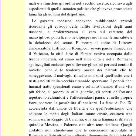
mali e a rimettere gli ordini nel vecchio assetto, ricorreva agli
espedienti di quella satanica politica che gli aveva procacciata
fama fra gli uomini del dispotismo.
Le gazzette tedesche andavano pubblicando articoli
ricordanti gli episodi delle fallite rivoluzioni degli anni
trascorsi, e profetizzavano il vero sul carattere del
maraviglioso pontefice, o ne dipingevano la mal ferma salute e
la debolezza del senno. E mentre il conte di Liitzow,
ambasciatore austriaco in Roma, con severe parole minacciava
il Vaticano, la città forte di Ferrara veniva occupata dalle
truppe imperiali, ed erano nell’alma città e nelle Romagne
sguinzagliati emissari per sollevare gli animi perversi contro il
novello papa e le tendenze oneste dei patrioti che lo
sorreggevano. Il malvagio rimedio non sorti quell’esito che i
tristi satelliti della vecchia tirannide speravano. I popoli che,
innanzi tratto spensierati erano e soltanto bramosi d’una vita
più felice, si posero in sulle guardie, gli scritti dell’Austria
reputarono calunniosi e l’affaccendarsi paura; e, nelle proprie
forze, scorsero la possibilità d’innalzarsi. La fama di Pio IX,
accresciuta dall’amore di libertà e da quell’entusiasmo che
soltanto le menti degli Italiani sanno creare, eccitava una
sommossa in Reggio di Calabria; e la sacra fiamma si dilatava
quindi a Messina, a Palermo e in altre terre siciliane. Quegli
abitatori non chiedevano che le concessioni accordate ai
Romani: milizia cittadina ordinata liberamente: franchigie del