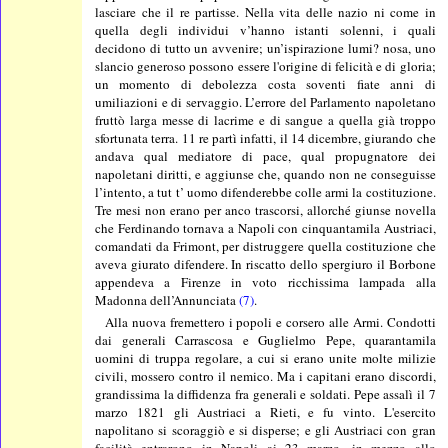
lasciare che il re partisse. Nella vita delle nazio ni come in
quella degli individui v’hanno istanti solenni, i quali
decidono di tutto un avvenire; un’ispirazione lumi? nosa, uno
slancio generoso possono essere l'origine di felicità e di gloria;
un momento di debolezza costa soventi fiate anni di
umiliazioni e di servaggio. L’errore del Parlamento napoletano
fruttò larga messe di lacrime e di sangue a quella già troppo
sfortunata terra. 11 re partì infatti, il 14 dicembre, giurando che
andava qual mediatore di pace, qual propugnatore dei
napoletani diritti, e aggiunse che, quando non ne conseguisse
l’intento, a tut t’ uomo difenderebbe colle armi la costituzione.
Tre mesi non erano per anco trascorsi, allorché giunse novella
che Ferdinando tornava a Napoli con cinquantamila Austriaci,
comandati da Frimont, per distruggere quella costituzione che
aveva giurato difendere. In riscatto dello spergiuro il Borbone
appendeva a Firenze in voto ricchissima lampada alla
Madonna dell’Annunciata
(7)
.
Alla nuova fremettero i popoli e corsero alle Armi. Condotti
dai generali Carrascosa e Guglielmo Pepe, quarantamila
uomini di truppa regolare, a cui si erano unite molte milizie
civili, mossero contro il nemico. Ma i capitani erano discordi,
grandissima la diffidenza fra generali e soldati. Pepe assalì il 7
marzo 1821 gli Austriaci a Rieti, e fu vinto. L'esercito
napolitano si scoraggiò e si disperse; e gli Austriaci con gran