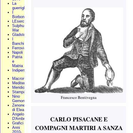
La
guerriglia
I
Borbone
LEsercito
Sulphur
War
Gladstone
I
Banchi
Ferrovie
Napoli
Patria
e
Matria
Indipendenza
Macroregione
Mediterraneo
Meridionali
Stampa
Nino
Francesco Bentivegna
Gernone
Zenone
di Elea
Angelo
CARLO PISACANE E
D'Ambra
Grafici
COMPAGNI MARTIRI A SANZA
Anni
2010-