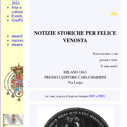
2013
Arte e
cultura
Eventi
GnuPG
NOTIZIE STORICHE PER FELICE
eleaml.org
VENOSTA
nazionali.org
eleaml.altervista
Eran trecento: e ran
giovani e forti:
E sono morti!
MILANO 1863
PRESSO L’EDITORE CARLO BARBINI
Via Larga
(se vuoi, scarica il testo in formato
ODT
o
PDF)