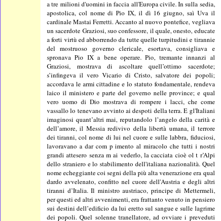
a tre milioni d'uomini in faccia all'Europa civile. In sulla sedia,
apostolica, col nome di Pio IX, il dì 16 giugno, saì Uva il
cardinale Mastai Ferretti. Accanto al nuovo pontefice, vegliava
un sacerdote Graziosi, suo confessore, il quale, onesto, educate
a forti virtù ed abborrendo da tutte quelle turpitudini e tirannie
del mostruoso governo clericale, esortava, consigliava e
spronava Pio IX a bene operare. Pio, tremante innanzi al
Graziosi, mostrava di ascoltare quell’ottimo sacerdote;
s’infingeva il vero Vicario di Cristo, salvatore dei popoli;
accordava le armi cittadine e lo statuto fondamentale, rendeva
laico il ministero e parte del governo nelle province; e qual
vero uomo di Dio mostrava di rompere i lacci, che come
vassallo lo tenevano avvinto ai despoti della terra. E gl'Italiani
imaginosi quant’altri mai, reputandolo l’angelo della carità e
dell’amore, il Messia redivivo della libertà umana, il terrore
dei tiranni, col nome di lui nel cuore e sulle labbra, fiduciosi,
lavoravano a dar com p imento al miracolo che tutti i nostri
grandi attesero senza m ai vederlo, la cacciata cioè ol t r’Alpi
dello straniero e lo stabilimento dell'italiana nazionalità. Quel
nome echeggiante coi segni della più alta venerazione era qual
dardo avvelenato, confitto nel cuore dell'Austria e degli altri
tiranni d’Italia. Il ministro austriaco, principe di Mettermeli,
per questi ed altri avvenimenti, era frattanto venuto in pensiero
sui destini dell’edificio da lui eretto sul sangue e sulle lagrime
dei popoli. Quel solenne tranellatore, ad ovviare i preveduti