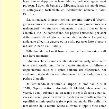
lega, pareva dapprima volesse aderire; indi respingeva ogni
proposta. I duchi di Parma e di Modena, senza mistero di sorta,
si collegavano tostamente coll'acerbissimo nemico d’Italia,
l’Austria.
«La ostinatezza di questi nel mal governo, scrive il Vecchi,
giovava, anziché nuocere, alla causa comune, imperciocché i
malcontenti' incontravano lietamente il martirio per un inno
cantato a Pio IX; sorridevano nel pagare ammende; per aver
dette parole di elogio al nome dell’arciduca Leopoldo;
andavano allegri in carcere od in esilio per aver fatto plauso a
re Carlo Alberto e all’Italia. »
Nelle due Sicilie i moti insurrezionali ebbero importanza di
non lieve momento.
Il dramma che ci siamo accinti a descrivere svolgentesi nelle
terre meridionali, tanto belle quanto straziate orribilmente
dagli uomini colla pi ù cruda barbarie del dispotismo, noi
crediamo pregio dell’opera intrattenerci in particolar modo a
parlare di quelle.
Da Ferdinando il cattolico a Filippo IV, cioè dai 1500 al
1648, Napoli, sotto il dominio di Madrid, ebbe ventotto
viceré, i quali, rubando ad un tempo e per la Spagna e per sé,
avevano con ogni sorta di balzelli e di avanie ridotta nella più
squallidi miseria quella regione privilegiata da Dio delle più
rare delizie della natura. Salito al trono, Filippo l vide come