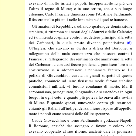
avevano di molto irritati i popoli. Insopportabile fu più che
l’altro il regno di Murat; e in uno scritto, che a suo luogo
citeremo, Carlo Pisacane dimostra come l’Austria e Ferdinando
II fossero molto più miti nelle loro misure di quel re francese.
Gli amatori di Repubblica, odiando qualunque dominazione
straniera, si ritirarono sui monti degli Abruzzi e delle Calabrie;
ed ivi, intenda cospirare contro i re, dettero principio alla sètta
dei Carbonari, la quale presto divenne potentissima
(6)
.
Gl’Inglesi, che stavano in Sicilia a difesa del Borbone, si
rallegrarono della mala contentezza che nasceva contro i
Francesi; si rallegrarono dei sentimenti che animavano la sètta
dei Carbonari, e con essi fecero pratiche, e promisero loro una
costituzione se si adoperassero a richiamare l'antico re. La
polizia di Giovacchino, venuta in grandi sospetti di queste
pratiche, cominciò ad usare fierissimi modi: furono stabilite
commissioni militari, vi furono condanne di morte. Ma il
carbonarismo, perseguitato, s’ingrandiva e si estendeva in ogni
luogo, in ogni ceto; e quanto più poteva lavorava alla rovina
di Murat. E quando questi, muovendo contro gli Austriaci,
chiamò gli Italiani all'indipendenza, niuno rispose all'appello,
tanto i popoli erano stanchi delle fallite speranze.
Cadde Giovacchino; e tornò Ferdinando a gotizzare Napoli.
Il Borbone, anziché dar sostegno
e
favore
a
coloro che
avevano cooperalo al suo ritorno, anziché dare la promessa