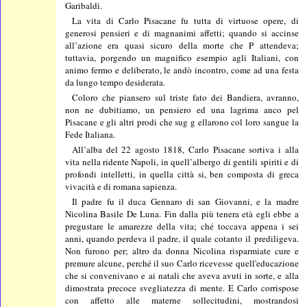
Garibaldi.
La vita di Carlo Pisacane fu tutta di virtuose opere, di
generosi pensieri e di magnanimi affetti; quando si accinse
all’azione era quasi sicuro della morte che P attendeva;
tuttavia, porgendo un magnifico esempio agli Italiani, con
animo fermo e deliberato, le andò incontro, come ad una festa
da lungo tempo desiderata.
Coloro che piansero sul triste fato dei Bandiera, avranno,
non ne dubitiamo, un pensiero ed una lagrima anco pel
Pisacane e gli altri prodi che sug g ellarono col loro sangue la
Fede Italiana.
All’alba del 22 agosto 1818, Carlo Pisacane sortiva i alla
vita nella ridente Napoli, in quell’albergo di gentili spiriti e di
profondi intelletti, in quella città si, ben composta di greca
vivacità e di romana sapienza.
Il padre fu il duca Gennaro di san Giovanni, e la madre
Nicolina Basile De Luna. Fin dalla più tenera età egli ebbe a
pregustare le amarezze della vita; ché toccava appena i sei
anni, quando perdeva il padre, il quale cotanto il prediligeva.
Non furono per; altro da donna Nicolina risparmiate cure e
premure alcune, perché il suo Carlo ricevesse quell'educazione
che si convenivano e ai natali che aveva avuti in sorte, e alla
dimostrata precoce svegliatezza di mente. E Carlo corrispose
con affetto alle materne sollecitudini, mostrandosi