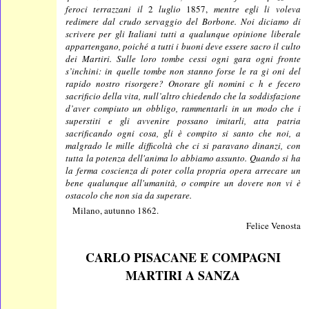
feroci terrazzani il
2
luglio
1857,
mentre egli li voleva
redimere dal crudo servaggio del Borbone. Noi diciamo di
scrivere per gli Italiani tutti a qualunque opinione liberale
appartengano, poiché a tutti i buoni deve essere sacro il culto
dei Martiri. Sulle loro tombe cessi ogni gara ogni fronte
s’inchini: in quelle tombe non stanno forse le ra gi oni del
rapido nostro risorgere? Onorare gli nomini c h e fecero
sacrificio della vita, null’altro chiedendo che la soddisfazione
d’aver compiuto un obbligo, rammentarli in un modo che i
superstiti e gli avvenire possano imitarli, atta patria
sacrificando ogni cosa, gli è compito si santo che noi, a
malgrado le mille difficoltà che ci si paravano dinanzi, con
tutta la potenza dell'anima lo abbiamo assunto. Quando si ha
la ferma coscienza di poter colla propria opera arrecare un
bene qualunque all'umanità, o compire un dovere non vi è
ostacolo che non sia da superare.
Milano, autunno 1862.
Felice Venosta
CARLO PISACANE E COMPAGNI
MARTIRI A SANZA