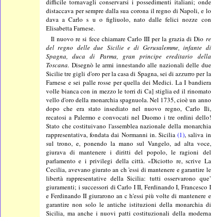
difficile tornavagli conservarsi i possedimenti italiani; onde
distaccava per sempre dalla sua corona il regno di Napoli, e lo
dava a Carlo s u o figliuolo, nato dalle felici nozze con
Elisabetta Farnese.
Il nuovo re si fece chiamare Carlo III per la grazia di Dio
re
del regno delle due Sicilie e di Gerusalemme, infante di
Spagna, duca di Parma, gran principe ereditario della
Toscana.
Disegnò le armi innestando alle nazionali delle due
Sicilie tre gigli d'oro per la casa di Spagna, sei di azzurro per la
Farnese e sei palle rosse per quella dei Medici. La I bandiera
volle bianca con in mezzo le torri di Ca] stiglia ed il rinomato
vello d'oro della monarchia spagnuola. Nel 1735, cioè un anno
dopo che era stato insediato nel nuovo regno, Carlo Ili,
recatosi a Palermo e convocati nel Duomo i tre ordini dello!
Stato che costituivano l'assemblea nazionale della monarchia
rappresentativa, fondata dai Normanni in. Sicilia
(1)
, saliva in
sul trono, e, ponendo la mano sul Vangelo, ad alta voce,
giurava di mantenere i diritti del popolo, le ragioni del
parlamento e i privilegi della città. «Diciotto re, scrive La
Cecilia, avevano giurato an ch 'essi di mantenere e garantire le
libertà rappresentative della Sicilia: tutti osservarono que’
giuramenti; i successori di Carlo I II, Ferdinando I, Francesco I
e Ferdinando II giurarono an c h'essi più volte di mantenere e
garantire non solo le antiche istituzioni della monarchia di
Sicilia, ma anche i nuovi patti costituzionali della moderna