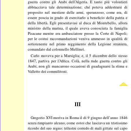
guerra contro gli Arabi dell’Algeria. E tanto più volontieri
abbracciava tale determinazione; ché poteva addestrarsi di
proposito nel mestiere delle armi, speranzoso, come era, di
essere poscia in grado di esercitarlo a beneficio della patria e
della libertà. Egli presentavasi al duca di Montebello, allora
ministro della marina, il quale aveva conosciuta la famiglia
Pisacane mentre era ambasciatore presso la Corte di Napoli;
per le costui raccomandazioni veniva ammesso in qualità di
sottotenente nel primo reggimento della Legione straniera,
comandato dal colonnello Mellinet.
Carlo moveva per a Marsiglia; e, il 5 dicembre dello stesso
1847, partiva per l’Africa. Colà, nella rude guerra contro gli
Arabi, non gli mancarono occasioni di guadagnarsi la stima e
Valletto dei commilitoni.
III
Gregorio XVI moriva in Roma il di
9
giugno dell’anno 1846
senza rimpianto alcuno, come eotoi che lasciava un tristissimo
ricordo del suo regno: trilustre corredo di mali gittate sul capo