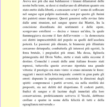
Aveva resi più che mai baldanzosi i tiranni dilaniatori delle
nostre belle terre, se dessi si studiavano di abbattere quanto era
stato eretto dalla libertà, e cercassero a tut t’ uomo di soffocare
nel sangue ogni palpito nazionale, non per questo gli Animi
dei patrioti erano depressi. Questi generosi sulle rovine fatte
dalle armi straniere, nel sangue sparso dai Martiri, Ira la
concisione disordinata dei sentimenti e delle opere,
scorgevano estollersi — decisa
e
tenace un’idea, la quale
fiammeggiava siccome il faro dell'avvenire — la democrazia
coi diritti imprescrittibili del popolo su quelli dell’assoluta
potestà. Le passioni più sfrenate, le bramosie più illimitate
cercarono deturparla; combatterla gli interessi più egoisti, la
forza brutale, i pregiudizi più strani. Ma dessa, figliuola
primogenita del Divin Verbo, stette e starà salda siccome il
destino. Comeché i conati delle armi italiane fossero stati
repressi, tuttavolta queste avevano riportata una grande
vittoria: il prestigio era stato vinto: si erano misurate le forze:
saggiati i mezzi nella lotta ineguale: corretti in gran parte gli
errori: depurate le aspirazioni: concretate le direzioni degli
spiriti: compromessi i partiti avversi, sia nella sterilità dei
propositi, sia nei delitti del dispotismo. E codesti partiti,
fradici di sangue e di lacrime degli immolati alla loro
conservazione, profeticamente scriveva il Vecchi, debbono
crollare e sparire in nome della felicità di tutti e della
eguaglianza universale.»