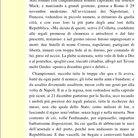
Stati romani con cinquantamila uomini capitanati dal tedesco
Mack; e marciando a grandi giornate, giunse a Roma il 29
novembre medesimo. All’avvicinarsi dei Napoletani, i
Francesi, vedendosi in piccolo numero, si ritirarono da quella
città, e con esso loro la più parte degli ama' tori della
Repubblica. «Ma alcuni di questi, scrive il Colletta, confidenti
alle regali promesse di clemenza o arrischiosi o dal fato
prescritti, restarono: e nel giorno istesso furono imprigionati o
morti: due fratelli di nome Corona, napoletani, partigiani di
libertà, rimasti con troppa fede al re, furono, per comando di
lui, presi ed uccisi. La plebe scatenata, sotto velo di fede a Dio
e al pontefice, spogliò case, trucidò cittadini, affogò nel Tevere
molti Giudei: operava disordini gravi e delitti.»
Championnet, raccolte tutte le truppe che qua e là aveva,
batté da ogni parte il nemico; gli tolse molte armi e bandiere; e
da assalito divenendo assalitore, mosse colle sue genti per alla
volta di Napoli. Il re e la regina, non vedendosi nella capitale
più sicuri, ai 21 dicembre partirono per la Sicilia, seco recando
i mobili più preziosi dei regali palazzi, tutte le ricchezze dei
musei, non che quale dello Stato, cento milioni di lire, e
lasciando il regno senz’ordine, senza leggi e nella miseria. Non
contento di ciò, volle Ferdinando, per soprassello; impartire
barbarissime disposizioni, fra cui quella di abbruciare le navi
dell’arsenale e del porto, perché non andassero in mano ai
Repubblicani. E due vascelli, tre fregate e centoventi barche