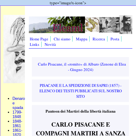
type="image/x-icon">
Home Page
Chi siamo
Mappa
Ricerca
Posta
Links
Novità
Carlo Pisacane, il «romito» di Albaro (Zenone di Elea
- Giugno 2024)
PISACANE E LA SPEDIZIONE DI SAPRI (1857) -
ELENCO DEI TESTI PUBBLICATI SUL NOSTRO
SITO
Denaro
e
spada
Panteon dei Martiri della libertà italiana
1799-
1848
1848-
CARLO PISACANE E
1861
1861-
COMPAGNI MARTIRI A SANZA
1870