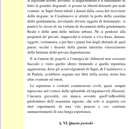
al legittimo nostro Sovrano: si sequestrarono e si trattennero di
fatto le guardie doganali: si posero in libertà detenuti per reali
comuni: in Sapri furon rubali i danari dalla cassa del ricevitore
delle dogane: in Casalnuovo si atterrò la porla della caserma
della gendarmeria, involando diversi oggetti di fornimento: si
praticò lo stesso di un volume di documenti della gendarmeria
Reale e delle armi delle milizie urbane. Né si perdonò alla
proprietà de' privati; dappoiché si tolsero a viva forza, danaro,
oggetti, vestimenta, e per fino i panni lini degli abitanti di quel
paese; sicché i disastri della guerra intestina s'insozzarono
delle brutture delle private depredazioni.
E se l'amore de' popoli, e l’energia de' difensori non avessero
fiaccalo e vinto quello sforzo tremendo e quella repentina
aggressione, forse gli sconvolgimenti di Sapri, di Casalnuovo e
di Padula, avrebbero segnato nei libri della nostra storia ben
altre sventure ed orrori.
Le repentine e violenti commozioni civili, quasi sempre
rapiscono nel vortice delle splendide ed ingannevoli illusioni,
l’incauta gioventù, cui manca sovente quell’inflessibile
predominio del]' assennata ragione, che solo si acquista coi
duri esperimenti di una vita penosa e coi continui
ammaestramenti di una lunga esperienza.
§. VI.
Quarto periodo