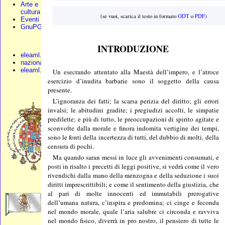
Arte e
cultura
(se vuoi, scarica il testo in formato
ODT
o
PDF)
Eventi
GnuPG
INTRODUZIONE
eleaml.org
nazionali.org
eleaml.altervista
Un esecrando attentato alla Maestà dell’impero, e l’atroce
esercizio d’inudita barbarie sono il soggetto della causa
presente.
L’ignoranza dei fatti; la scarsa perizia del diritto; gli errori
invalsi; le abitudini gradite; i pregiudizi accolti, le simpatie
predilette; e più di tutto, le preoccupazioni di spirito agitate e
sconvolte dalla morale e finora indomita vertigine dei tempi,
sono le fonti della incertezza di tutti, del dubbio di molti, della
censura di pochi.
Ma quando saran messi in luce gli avvenimenti consumati, e
posti in risalto i precetti di leggi positive, si vedrà come il vero
rivendichi dalla mano della menzogna e della seduzione i suoi
diritti imprescrittibili; e come il sentimento della giustizia, che
al pari di molte innocenti ed immutabili prerogative
dell’umana natura, c’inspira e predomina; ci cinge e feconda
nel mondo morale, quale l’aria salubre ci circonda e ravviva
nel mondo fisico, diverrà in pro nostro, il pensiero di tutte le