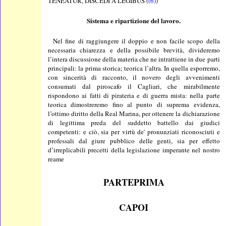
TENEATUR, DISCEDI A LEGIBUS (
(6)
)
Sistema e ripartizione del lavoro.
Nel fine di raggiungere il doppio e non facile scopo della
necessaria chiarezza e della possibile brevità, divideremo
l’intera discussione della materia che ne intrattiene in due parti
principali: la prima storica; teorica l’altra. In quella esporremo,
con sincerità di racconto, il novero degli avvenimenti
consumati dal piroscafo il Cagliari, che mirabilmente
rispondono ai fatti di pirateria e di guerra mista: nella parte
teorica dimostreremo fino al punto di suprema evidenza,
l’ottimo diritto della Real Marina, per ottenere la dichiarazione
di legittima preda del suddetto battello dai giudici
competenti: e ciò, sia per virtù de' pronunziati riconosciuti e
professali dal giure pubblico delle genti, sia per effetto
d’irreplicabili precetti della legislazione imperante nel nostro
reame
PARTEPRIMA
CAPOI