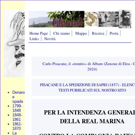
Home Page
Chi siamo
Mappa
Ricerca
Posta
Links
Novità
Carlo Pisacane, il «romito» di Albaro (Zenone di Elea -
2024)
PISACANE E LA SPEDIZIONE DI SAPRI (1857) - ELENC
TESTI PUBBLICATI SUL NOSTRO SITO
Denaro
e
spada
1799-
PER LA INTENDENZA GENERA
1848
1848-
DELLA REAL MARINA
1861
1861-
1870
La