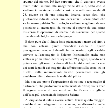
spuntar del giorno. Né lice supporre, che il capitano avesse
avuto dubbi intorno alla ricognizione del silo, tosto che lo
vediamo talmente pratico della costa, che sull'annottare del dì
28, giunse su di una spiaggia deserta, senza faro, che
gliel'avesse indicata, senza lumi occasionali, senza pilota che
ve lo avesse guidato. Tutto solo, lo vediamo scegliere tale una
posizione di ancoraggio, da mettere al coperto da una prima
resistenza le operazioni di sbarco, e di assicurare, per quanto
dipendeva da lui, la riescita del progetto.
E dato pure che il Sitzia fosse pienamente ignaro del sito, e
che non volesse punto trasandare alcuna di quelle
preveggenze sempre lodevoli in un marino, egli sarebbe
arrivato sull'ancoraggio di Salerno (ripetiamolo anche una
volta) ai primi albori del dì seguente, 29 giugno, quando non
poteva venirgli meno la risorsa di lasciarvisi condurre da uno
dei tanti legni di cabotaggio che affluiscono sulla costa; ed in
difetto, dalle innumerevoli barche pescherecce che gli
avrebbero offerto sinanco la scelta del pilota.
Ma non era' punto l’apprensione di mettere a repentaglio il
bastimento, che predominava nella mente di Sitzia; era in vece
il segreto scopo di sua missione che faceva distoglierlo
dall’idea più. acconcia di dirigere a Salerno.
Allorquando il Sitzia avesse voluto tenere questo viaggio,
avrebbe dovuto eleggere altro cammino, ben diverso da quello