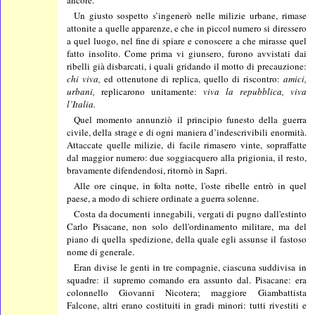
ancore.
Un giusto sospetto s’ingenerò nelle milizie urbane, rimase
attonite a quelle apparenze, e che in piccol numero si diressero
a quel luogo, nel fine di spiare e conoscere a che mirasse quel
fatto insolito. Come prima vi giunsero, furono avvistati dai
ribelli già disbarcati, i quali gridando il motto di precauzione:
chi viva,
ed ottenutone di replica, quello di riscontro:
amici,
urbani,
replicarono unitamente:
viva la repubblica, viva
l’Italia.
Quel momento annunziò il principio funesto della guerra
civile, della strage e di ogni maniera d’indescrivibili enormità.
Attaccate quelle milizie, di facile rimasero vinte, sopraffatte
dal maggior numero: due soggiacquero alla prigionia, il resto,
bravamente difendendosi, ritornò in Sapri.
Alle ore cinque, in folta notte, l'oste ribelle entrò in quel
paese, a modo di schiere ordinate a guerra solenne.
Costa da documenti innegabili, vergati di pugno dall'estinto
Carlo Pisacane, non solo dell'ordinamento militare, ma del
piano di quella spedizione, della quale egli assunse il fastoso
nome di generale.
Eran divise le genti in tre compagnie, ciascuna suddivisa in
squadre: il supremo comando era assunto dal. Pisacane: era
colonnello Giovanni Nicotera; maggiore Giambattista
Falcone, altri erano costituiti in gradi minori: tutti rivestiti e