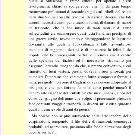
quale si ordiscono le trame efficaci per operare i civili
rivolgimenti, chiaro si scorgerebbe: che fin da gran tempo
ricorrevano preliminari di accordo tra gli esuli ribelli del reame
delle due Sicilie con altri rivoltosi di nazioni diverse: che tali
accordi necessitavano, per attuarsi, di armi, di danaro, di mezzi
da trasporto: che il fine unico di tanti moti e di tante
sollecitudini era sommergere quasi tutta Italia nei precipizi di
una guerra civile, rovesciando e distruggendone le legittime
Sovranità, alle quali la Provvidenza à fatto avventuroso
mandato di reggere i destini e di procurare la felicità de'
popoli: che la compagniaRubattini di Genova era il centro
delle speranze dei faziosi ed il necessario ¡strumento per
eseguire l’orrendo disegno; da che, a prezzo convenuto, e col
rimerito di lucri vistosi, prestar doveva i suoi piroscafi per
compiere l’impresa: che veramente furon composti e fermati i
patti, pei quali, non pure il Cagliari doveva essere adoperato al
bisogno, e che per fortuna fu solo, certo perché mancò il
danaro alle esigenze del Rubattini: che mesi innanzi, e poi nel
corso del giugno dell'anno che volge, il precennato piroscafo
fece continui viaggi e trasportò in diversi siti e città quantità
quasi innumerevole di armi da guerra.
Ma poiché non si può intravedere nelle fitte tenebre delle
cospirazioni; rompendo il filo delle divinazioni, comunque
probabili ed accreditate, passiamo alla fedele narrazione degli
occorsi verificati.