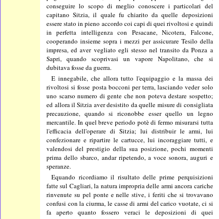
conseguire lo scopo di meglio conoscere i particolari del
capitano Sitzia, il quale fu chiarito da quelle deposizioni
essere stato in pieno accordo coi capi di quei rivoltosi e quindi
in perfetta intelligenza con Pesacane, Nicotera, Falcone,
cooperando insieme sopra i mezzi per assicurare Tesilo della
impresa, ed aver vegliato egli stesso nel transito da Ponza a
Sapri, quando scoprivasi un vapore Napolitano, che si
dubitava fosse da guerra.
E innegabile, che allora tutto l'equipaggio e la massa dei
rivoltosi si fosse posta bocconi per terra, lasciando veder solo
uno scarso numero di gente che non poteva destare sospetto;
ed allora il Sitzia aver desistito da quelle misure di consigliata
precauzione, quando si riconobbe esser quello un legno
mercantile. In quel breve periodo potè di fermo misurarsi tutta
l'efficacia dell'operare di Sitzia; lui distribuir le armi, lui
confezionare e ripartire le cartucce, lui incoraggiare tutti, e
valendosi del prestigio della sua posizione, pochi momenti
prima dello sbarco, andar ripetendo, a voce sonora, auguri e
speranze.
Equando ricordiamo il risultato delle prime perquisizioni
fatte sul Cagliari, la natura impropria delle armi ancora cariche
rinvenute su pel ponte e nelle stive, i feriti che si trovavano
confusi con la ciurma, le casse di armi del carico vuotate, ci si
fa aperto quanto fossero veraci le deposizioni di quei