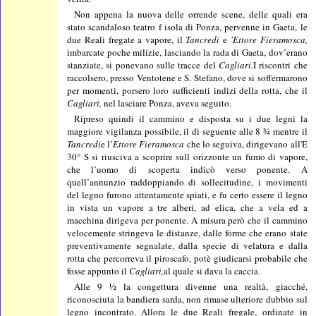
Non appena la nuova delle orrende scene, delle quali era
stato scandaloso teatro f isola di Ponza, pervenne in Gaeta, le
due Reali fregate a vapore, il
Tancredi
e
'Ettore Fieramosca,
imbarcate poche milizie, lasciando la rada di Gaeta, dov’erano
stanziate, si ponevano sulle tracce del
Cagliari.
I riscontri che
raccolsero, presso Ventotene e S. Stefano, dove si soffermarono
per momenti, porsero loro sufficienti indizi della rotta, che il
Cagliari,
nel lasciare Ponza, aveva seguito.
Ripreso quindi il cammino e disposta su i due legni la
maggiore vigilanza possibile, il dì seguente alle 8 ¾ mentre il
Tancredi
e l’
Ettore Fieramosca
che lo seguiva, dirigevano all'E
30° S si riusciva a scoprire sull orizzonte un fumo di vapore,
che l’uomo di scoperta indicò verso ponente. A
quell’annunzio raddoppiando di sollecitudine, i movimenti
del legno furono attentamente spiati, e fu certo essere il legno
in vista un vapore a tre alberi, ad elica, che a vela ed a
macchina dirigeva per ponente. A misura però che il cammino
velocemente stringeva le distanze, dalle forme che erano state
preventivamente segnalate, dalla specie di velatura e dalla
rotta che percorreva il piroscafo, potè giudicarsi probabile che
fosse appunto il
Cagliari,
al quale si dava la caccia.
Alle 9 ½ la congettura divenne una realtà, giacché,
riconosciuta la bandiera sarda, non rimase ulteriore dubbio sul
legno incontrato. Allora le due Reali fregale, ordinate in