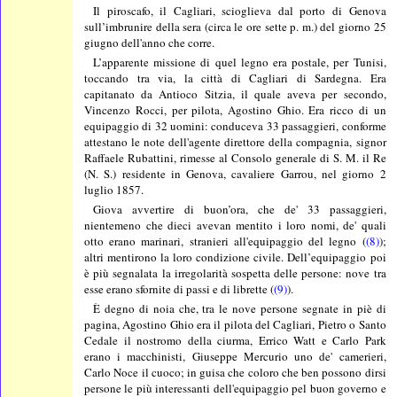
Il piroscafo, il Cagliari, scioglieva dal porto di Genova
sull’imbrunire della sera (circa le ore sette p. m.) del giorno 25
giugno dell'anno che corre.
L’apparente missione di quel legno era postale, per Tunisi,
toccando tra via, la città di Cagliari di Sardegna. Era
capitanato da Antioco Sitzia, il quale aveva per secondo,
Vincenzo Rocci, per pilota, Agostino Ghio. Era ricco di un
equipaggio di 32 uomini: conduceva 33 passaggieri, conforme
attestano le note dell'agente direttore della compagnia, signor
Raffaele Rubattini, rimesse al Consolo generale di S. M. il Re
(N. S.) residente in Genova, cavaliere Garrou, nel giorno 2
luglio 1857.
Giova avvertire di buon’ora, che de' 33 passaggieri,
nientemeno che dieci avevan mentito i loro nomi, de' quali
otto erano marinari, stranieri all'equipaggio del legno (
(8)
);
altri mentirono la loro condizione civile. Dell’equipaggio poi
è più segnalata la irregolarità sospetta delle persone: nove tra
esse erano sfornite di passi e di librette (
(9)
).
È degno di noia che, tra le nove persone segnate in piè di
pagina, Agostino Ghio era il pilota del Cagliari, Pietro o Santo
Cedale il nostromo della ciurma, Errico Watt e Carlo Park
erano i macchinisti, Giuseppe Mercurio uno de' camerieri,
Carlo Noce il cuoco; in guisa che coloro che ben possono dirsi
persone le più interessanti dell'equipaggio pel buon governo e