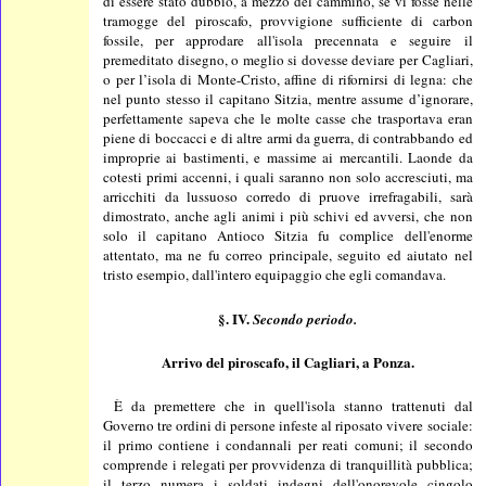
di essere stato dubbio, a mezzo del cammino, se vi fosse nelle
tramogge del piroscafo, provvigione sufficiente di carbon
fossile, per approdare all'isola precennata e seguire il
premeditato disegno, o meglio si dovesse deviare per Cagliari,
o per l’isola di Monte-Cristo, affine di rifornirsi di legna: che
nel punto stesso il capitano Sitzia, mentre assume d’ignorare,
perfettamente sapeva che le molte casse che trasportava eran
piene di boccacci e di altre armi da guerra, di contrabbando ed
improprie ai bastimenti, e massime ai mercantili. Laonde da
cotesti primi accenni, i quali saranno non solo accresciuti, ma
arricchiti da lussuoso corredo di pruove irrefragabili, sarà
dimostrato, anche agli animi i più schivi ed avversi, che non
solo il capitano Antioco Sitzia fu complice dell'enorme
attentato, ma ne fu correo principale, seguito ed aiutato nel
tristo esempio, dall'intero equipaggio che egli comandava.
§. IV.
Secondo periodo.
Arrivo del piroscafo, il Cagliari, a Ponza.
È da premettere che in quell'isola stanno trattenuti dal
Governo tre ordini di persone infeste al riposato vivere sociale:
il primo contiene i condannali per reati comuni; il secondo
comprende i relegati per provvidenza di tranquillità pubblica;
il terzo numera i soldati indegni dell'onorevole cingolo