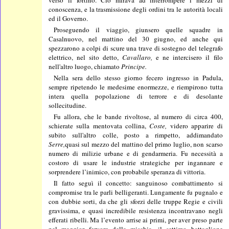
verso il fortino. Ciò mirava ad interrompere i mezzi di
conoscenza, e la trasmissione degli ordini tra le autorità locali
ed il Governo.
Proseguendo il viaggio, giunsero quelle squadre in
Casalnuovo, nel mattino del 30 giugno, ed anche qui
spezzarono a colpi di scure una trave di sostegno del telegrafo
elettrico, nel sito detto,
Cavallaro,
e ne intercisero il filo
nell'altro luogo, chiamato
Principe.
Nella sera dello stesso giorno fecero ingresso in Padula,
sempre ripetendo le medesime enormezze, e riempirono tutta
intera quella popolazione di terrore e di desolante
sollecitudine.
Fu allora, che le bande rivoltose, al numero di circa 400,
schierate sulla mentovata collina,
Coste,
videro apparire di
subito sull'altro colle, posto a rimpetto, addimandato
Serre,
quasi sul mezzo del mattino del primo luglio, non scarso
numero di milizie urbane e di gendarmeria. Fu necessità a
costoro di usare le industrie strategiche per ingannare e
sorprendere l’inimico, con probabile speranza di vittoria.
Il fatto seguì il concetto: sanguinoso combattimento si
compromise tra le parli belligeranti. Lungamente fu pugnalo e
con dubbie sorti, da che gli sforzi delle truppe Regie e civili
gravissima, e quasi incredibile resistenza incontravano negli
efferati ribelli. Ma l’evento arrise ai primi, per aver preso parte