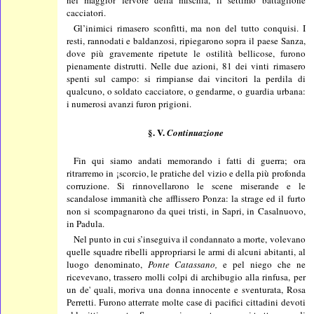
nel maggior fervore della mischia, il settimo battaglione
cacciatori.
Gl’inimici rimasero sconfìtti, ma non del tutto conquisi. I
resti, rannodati e baldanzosi, ripiegarono sopra il paese Sanza,
dove più gravemente ripetute le ostilità bellicose, furono
pienamente distrutti. Nelle due azioni, 81 dei vinti rimasero
spenti sul campo: si rimpianse dai vincitori la perdila di
qualcuno, o soldato cacciatore, o gendarme, o guardia urbana:
i numerosi avanzi furon prigioni.
§. V.
Continuazione
Fin qui siamo andati memorando i fatti di guerra; ora
ritrarremo in ¡scorcio, le pratiche del vizio e della più profonda
corruzione. Si rinnovellarono le scene miserande e le
scandalose immanità che afflissero Ponza: la strage ed il furto
non si scompagnarono da quei tristi, in Sapri, in Casalnuovo,
in Padula.
Nel punto in cui s’inseguiva il condannato a morte, volevano
quelle squadre ribelli appropriarsi le armi di alcuni abitanti, al
luogo denominato,
Ponte Catassano,
e pel niego che ne
ricevevano, trassero molli colpi di archibugio alla rinfusa, per
un de' quali, moriva una donna innocente e sventurata, Rosa
Perretti. Furono atterrate molte case di pacifici cittadini devoti