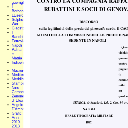
CONTRO LA COMPAGNIA RAFFA
guerriglia
I
RUBATTINI E SOCII DI GENOV
Borbone
LEsercito
Sulphur
DISCORSO
War
sulla legittimità della preda del piroscafo sardo, il C
Gladstone
I
AD USO DELLA COMMISSIONEDELLE PREDE E NA
Banchi
SEDENTE IN NAPOLI
Ferrovie
Napoli
Quod
Patria
vidchi
e
quamv
Matria
Indipendenza
contra
pugnet
Macroregione
te
Mediterraneo
Meridionali
comme
Stampa
mihi. 
Nino
est 
Gernone
quod ne
Zenone
di Elea
SENECA, de beneficili, Lib. 2, Cap. 34, et 
Angelo
NAPOLI
D'Ambra
Grafici
REALE TIPOGRAFIA MILITARE
Anni
2010-
1857.
2013