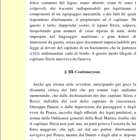
felice cammino del legno, erano sforniti, come lo sono i
colpevoli, dei riscontri indispensabili per legittimare i
componenti di un equipaggio mercantile, e dei fatti de' quali
rispondono direttamente, il proprietario ed il capitano. Né
questo è tutto; dappoiché costui, il signor Sitzia, salpava,
trasportando gran numero di casse ripiene di armi, dette
improprie nel linguaggio marittimo, e gran fodero di
munizioni da guerra, senza quei documenti imprescindibili per
legge ai doveri del capitano di un bastimento che fa partenza
(
(10)
); addimandate carte di bordo. A questo modo illegale il
capitano Sitzia muoveva da Genova.
§. III.
Continuazione.
Anche qui ritorna utile avvertire, anticipando per poco la
disamina critica dei fatti che per sommi capi andiamo
memorando, che dalle dichiarazioni dei due capitani Sitzia e
Rocci, dall'altra del così detto capitano di circostanza,
Giuseppe Daneri, e dalle deposizioni dei passaggieri e degli
evasi da Ponza, raccolte dagli uffiziali dei legni predatori, a
norma delle Ordinanze generali della Real Marina, risulta che
il capitano Sitzia non patì mai, né patir poteva l’assorta da lui
forza maggiore: che egli, sin dal suo partire, direttamente
navigava per Ponza, mentre dal Daneri e dagli altri si depone