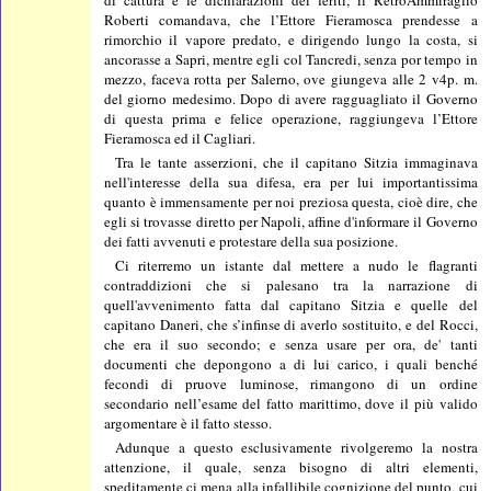
Roberti comandava, che l’Ettore Fieramosca prendesse a
rimorchio il vapore predato, e dirigendo lungo la costa, si
ancorasse a Sapri, mentre egli col Tancredi, senza por tempo in
mezzo, faceva rotta per Salerno, ove giungeva alle 2 v4p. m.
del giorno medesimo. Dopo di avere ragguagliato il Governo
di questa prima e felice operazione, raggiungeva l’Ettore
Fieramosca ed il Cagliari.
Tra le tante asserzioni, che il capitano Sitzia immaginava
nell'interesse della sua difesa, era per lui importantissima
quanto è immensamente per noi preziosa questa, cioè dire, che
egli si trovasse diretto per Napoli, affine d'informare il Governo
dei fatti avvenuti e protestare della sua posizione.
Ci riterremo un istante dal mettere a nudo le flagranti
contraddizioni che si palesano tra la narrazione di
quell'avvenimento fatta dal capitano Sitzia e quelle del
capitano Daneri, che s’infinse di averlo sostituito, e del Rocci,
che era il suo secondo; e senza usare per ora, de' tanti
documenti che depongono a di lui carico, i quali benché
fecondi di pruove luminose, rimangono di un ordine
secondario nell’esame del fatto marittimo, dove il più valido
argomentare è il fatto stesso.
Adunque a questo esclusivamente rivolgeremo la nostra
attenzione, il quale, senza bisogno di altri elementi,
speditamente ci mena alla infallibile cognizione del punto, cui