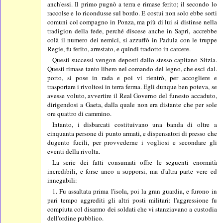
anch'essi. Il primo pugnò a terra e rimase ferito; il secondo lo
raccolse e lo ricondusse sul bordo. E costui non solo ebbe sorti
comuni col compagno in Ponza, ma più di lui si distinse nella
tradigion della fede, perché discese anche in Sapri, accrebbe
colà il numero dei nemici, si azzuffò in Padula con le truppe
Regie, fu ferito, arrestato, e quindi tradotto in carcere.
Questi successi vengon deposti dallo stesso capitano Sitzia.
Questi rimase tanto libero nel comando del legno, che esci dal.
porto, si pose in rada e poi vi rientrò, per accogliere e
trasportare i rivoltosi in terra ferma. Egli dunque ben poteva, se
avesse voluto, avvertire il Real Governo del funesto accaduto,
dirigendosi a Gaeta, dalla quale non era distante che per sole
ore quattro di cammino.
Intanto, i disbarcati costituivano una banda di oltre a
cinquanta persone di punto armati, e dispensatori di presso che
dugento fucili, per provvederne i vogliosi e secondare gli
eventi della rivolta.
La serie dei fatti consumati offre le seguenti enormità
incredibili, e forse anco a supporsi, ma d'altra parte vere ed
innegabili:
1. Fu assaltata prima l'isola, poi la gran guardia, e furono in
pari tempo aggrediti gli altri posti militari: l'aggressione fu
compiuta col disarmo dei soldati che vi stanziavano a custodia
dell'ordine pubblico.