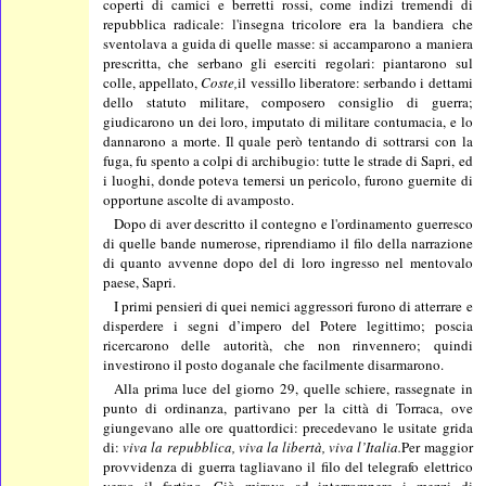
coperti di camici e berretti rossi, come indizi tremendi di
repubblica radicale: l'insegna tricolore era la bandiera che
sventolava a guida di quelle masse: si accamparono a maniera
prescritta, che serbano gli eserciti regolari: piantarono sul
colle, appellato,
Coste,
il vessillo liberatore: serbando i dettami
dello statuto militare, composero consiglio di guerra;
giudicarono un dei loro, imputato di militare contumacia, e lo
dannarono a morte. Il quale però tentando di sottrarsi con la
fuga, fu spento a colpi di archibugio: tutte le strade di Sapri, ed
i luoghi, donde poteva temersi un pericolo, furono guernite di
opportune ascolte di avamposto.
Dopo di aver descritto il contegno e l'ordinamento guerresco
di quelle bande numerose, riprendiamo il filo della narrazione
di quanto avvenne dopo del di loro ingresso nel mentovalo
paese, Sapri.
I primi pensieri di quei nemici aggressori furono di atterrare e
disperdere i segni d’impero del Potere legittimo; poscia
ricercarono delle autorità, che non rinvennero; quindi
investirono il posto doganale che facilmente disarmarono.
Alla prima luce del giorno 29, quelle schiere, rassegnate in
punto di ordinanza, partivano per la città di Torraca, ove
giungevano alle ore quattordici: precedevano le usitate grida
di:
viva la repubblica, viva la libertà, viva l’Italia.
Per maggior
provvidenza di guerra tagliavano il filo del telegrafo elettrico