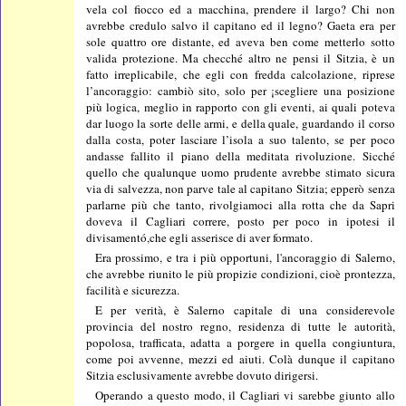
vela col fiocco ed a macchina, prendere il largo? Chi non
avrebbe credulo salvo il capitano ed il legno? Gaeta era per
sole quattro ore distante, ed aveva ben come metterlo sotto
valida protezione. Ma checché altro ne pensi il Sitzia, è un
fatto irreplicabile, che egli con fredda calcolazione, riprese
l’ancoraggio: cambiò sito, solo per ¡scegliere una posizione
più logica, meglio in rapporto con gli eventi, ai quali poteva
dar luogo la sorte delle armi, e della quale, guardando il corso
dalla costa, poter lasciare l’isola a suo talento, se per poco
andasse fallito il piano della meditata rivoluzione. Sicché
quello che qualunque uomo prudente avrebbe stimato sicura
via di salvezza, non parve tale al capitano Sitzia; epperò senza
parlarne più che tanto, rivolgiamoci alla rotta che da Sapri
doveva il Cagliari correre, posto per poco in ipotesi il
divisamentó,che egli asserisce di aver formato.
Era prossimo, e tra i più opportuni, l'ancoraggio di Salerno,
che avrebbe riunito le più propizie condizioni, cioè prontezza,
facilità e sicurezza.
E per verità, è Salerno capitale di una considerevole
provincia del nostro regno, residenza di tutte le autorità,
popolosa, trafficata, adatta a porgere in quella congiuntura,
come poi avvenne, mezzi ed aiuti. Colà dunque il capitano
Sitzia esclusivamente avrebbe dovuto dirigersi.
Operando a questo modo, il Cagliari vi sarebbe giunto allo