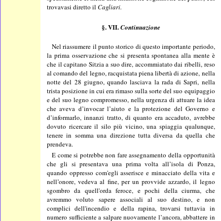
trovavasi diretto il
Cagliari.
§. VII.
Continuazione
Nel riassumere il punto storico di questo importante periodo,
la prima osservazione che si presenta spontanea alla mente è
che il capitano Sitzia a suo dire, accommiatato dai ribelli, reso
al comando del legno, racquistata piena libertà di azione, nella
notte del 28 giugno, quando lasciava la rada di Sapri, nella
trista posizione in cui era rimaso sulla sorte del suo equipaggio
e del suo legno compromesso, nella urgenza di attuare la idea
che aveva d’invocar l’aiuto e la protezione del Governo e
d’informarlo, innanzi tratto, di quanto era accaduto, avrebbe
dovuto ricercare il silo più vicino, una spiaggia qualunque,
tenere in somma una direzione tutta diversa da quella che
prendeva.
E come si potrebbe non fare assegnamento della opportunità
che gli si presentava una prima volta all’isola di Ponza,
quando oppresso com'egli asserisce e minacciato della vita e
nell’onore, vedeva al fine, per un provvide azzardo, il legno
sgombro da quell'orda feroce, e pochi della ciurma, che
avremmo voluto sapere associali al suo destino, e non
complici dell'incendio e della rapina, trovarsi tuttavia in
numero sufficiente a salpare nuovamente l’ancora, abbattere in