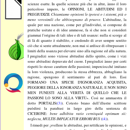
scienze esatte. In quelle scienze più che in altre, ànno il loro
pericoloso impero, le OPINIONI, LE ABITUDINI ED I
PREGIUDIZII.
Chiamiamo opinioni le ipotesi o i sistemi, più o
meno verosimili che abbisognano di pruove.
L’abitudine, la
quale per una nazione, come per gl'individui, si compone di
pratiche usitate e di idee ammesse, fa sì che non si consideri
giammai l’origine di tali idee e di tali usanze: nulla si scorge al
di là di quanto è stabilito, e credendo di aver sempre sentito
ciò che si sente attualmente, non mai si ardisce di oltrepassare i
limiti della usanza per elevarsi sino alla ragione ed alla natura.
I pregiudizi sono viziose abitudini dello spirito, come i vizi
sono abitudini depravate del cuore. I pregiudizi ànno per certi
rispetti lo stesso carattere delle passioni; imperciocché imitano
la loro violenza, producono la stessa ebbrezza, abbagliano la
ragione, spengono il sentimento al pari di loro. Essi
FORMANO UNA SPECIE D'IGNORANZA ACQUISITA,
PEGGIORE DELLA IGNORANZA NATURALE, E NON SONO
MEN FUNESTI ALLA VERITÀ DI QUELLO CHE LE
PASSIONI LO SONO ALLA VIRTÙ». Così ne ammaestra il
dotto PORTALIS(
(3)
). Cotesto brano dell’illustre scrittore
puòdirsi la parafrasi in largo giro della sentenza di
CICERONE:
bene adhibita ratio cernitquid optimum sii:
neglecta, MULTIS IMPLICATUR ERRORI BUS
(
(4)
).
I rimedi per ¡svellere le abitudini, per rettificare le opinioni, e