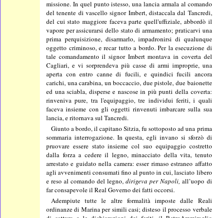
missione. In quel punto istesso, una lancia armala al comando
del tenente di vascello signor Imbert, distaccala dal Tancredi,
del cui stato maggiore faceva parte quell'uffiziale, abbordò il
vapore per assicurarsi dello stato di armamento; praticarvi una
prima perquisizione, disarmarlo, impadronirsi di qualunque
oggetto criminoso, e recar tutto a bordo. Per la esecuzione di
tale comandamento il signor Imbert montava in coverta del
Cagliari, e vi sorprendeva più casse di armi improprie, una
aperta con entro canne di fucili, e quindici fucili ancora
carichi, una carabina, un boccaccio, due pistole, due baionette
ed una sciabla, disperse e nascose in più punti della coverta:
rinveniva pure, tra l'equipaggio, tre individui feriti, i quali
faceva insieme con gli oggetti rinvenuti imbarcare sulla sua
lancia, e ritornava sul Tancredi.
Giunto a bordo, il capitano Sitzia, fu sottoposto ad una prima
sommaria interrogazione. In questa, egli invano si sforzò di
pruovare essere stato insieme col suo equipaggio costretto
dalla forza a cedere il legno, minacciato della vita, tenuto
arrestato e guidato nella camera: esser rimaso estraneo affatto
agli avvenimenti consumati fino al punto in cui, lasciato libero
e reso al comando del legno,
dirigeva per Napoli,
all’uopo di
far consapevole il Real Governo dei fatti occorsi.
Adempiute tutte le altre formalità imposte dalle Reali
ordinanze di Marina per simili casi; disteso il processo verbale
di cattura e le dichiarazioni dei feriti, il RetroAmmiraglio