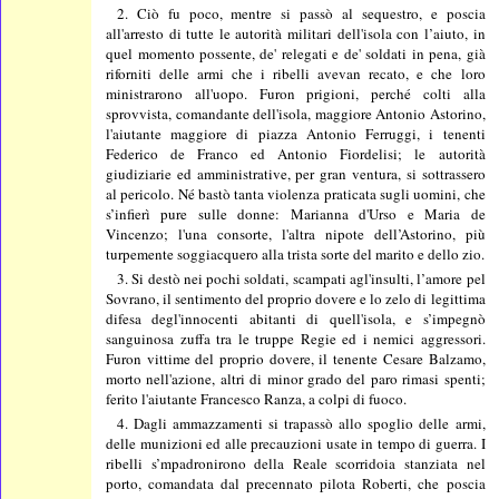
2. Ciò fu poco, mentre si passò al sequestro, e poscia
all'arresto di tutte le autorità militari dell'isola con l’aiuto, in
quel momento possente, de' relegati e de' soldati in pena, già
riforniti delle armi che i ribelli avevan recato, e che loro
ministrarono all'uopo. Furon prigioni, perché colti alla
sprovvista, comandante dell'isola, maggiore Antonio Astorino,
l'aiutante maggiore di piazza Antonio Ferruggi, i tenenti
Federico de Franco ed Antonio Fiordelisi; le autorità
giudiziarie ed amministrative, per gran ventura, si sottrassero
al pericolo. Né bastò tanta violenza praticata sugli uomini, che
s’infierì pure sulle donne: Marianna d'Urso e Maria de
Vincenzo; l'una consorte, l'altra nipote dell’Astorino, più
turpemente soggiacquero alla trista sorte del marito e dello zio.
3. Si destò nei pochi soldati, scampati agl'insulti, l’amore pel
Sovrano, il sentimento del proprio dovere e lo zelo di legittima
difesa degl'innocenti abitanti di quell'isola, e s’impegnò
sanguinosa zuffa tra le truppe Regie ed i nemici aggressori.
Furon vittime del proprio dovere, il tenente Cesare Balzamo,
morto nell'azione, altri di minor grado del paro rimasi spenti;
ferito l'aiutante Francesco Ranza, a colpi di fuoco.
4. Dagli ammazzamenti si trapassò allo spoglio delle armi,
delle munizioni ed alle precauzioni usate in tempo di guerra. I
ribelli s’mpadronirono della Reale scorridoia stanziata nel
porto, comandata dal precennato pilota Roberti, che poscia