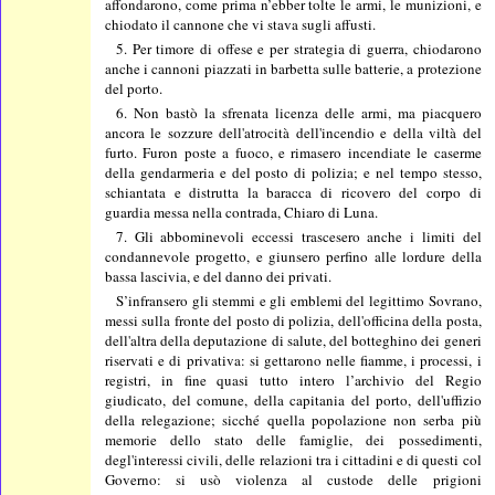
affondarono, come prima n’ebber tolte le armi, le munizioni, e
chiodato il cannone che vi stava sugli affusti.
5. Per timore di offese e per strategia di guerra, chiodarono
anche i cannoni piazzati in barbetta sulle batterie, a protezione
del porto.
6. Non bastò la sfrenata licenza delle armi, ma piacquero
ancora le sozzure dell'atrocità dell'incendio e della viltà del
furto. Furon poste a fuoco, e rimasero incendiate le caserme
della gendarmeria e del posto di polizia; e nel tempo stesso,
schiantata e distrutta la baracca di ricovero del corpo di
guardia messa nella contrada, Chiaro di Luna.
7. Gli abbominevoli eccessi trascesero anche i limiti del
condannevole progetto, e giunsero perfino alle lordure della
bassa lascivia, e del danno dei privati.
S’infransero gli stemmi e gli emblemi del legittimo Sovrano,
messi sulla fronte del posto di polizia, dell'officina della posta,
dell'altra della deputazione di salute, del botteghino dei generi
riservati e di privativa: si gettarono nelle fiamme, i processi, i
registri, in fine quasi tutto intero l’archivio del Regio
giudicato, del comune, della capitania del porto, dell'uffizio
della relegazione; sicché quella popolazione non serba più
memorie dello stato delle famiglie, dei possedimenti,
degl'interessi civili, delle relazioni tra i cittadini e di questi col
Governo: si usò violenza al custode delle prigioni