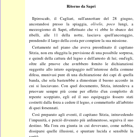
Ritorno da Sapri
Ilpiroscafo, il Cagliari, sull'annottare del 28 giugno,
ancorandosi presso la spiaggia,
olívelo, poco
lungi, a
mezzogiorno di Sapri, effettuato che vi ebbe lo sbarco dei
ribelli, alle 11 della notte, lasciava quell'ancoraggio,
prendendo il largo della costa per compiere la sua missione.
Certamente nel piano che aveva preordinato il capitano
Sitzia, non era sfuggita la previsione di una possibile sorpresa,
e quindi della cattura del legno e dell'arresto di lui; ond'egli,
oltre alle pruove che avrebbero fornito le dichiarazioni
suggerite allo intero equipaggio nell’interesse della comune
difesa, munivasi pure di una dichiarazione dei capi di quella
banda, che sola basterebbe a dimostrare il buono accordo in
cui si lasciavano. Con quel documento, Sitzia, intendeva a
pruovare sempre più come per effetto d'un complotto di
repente scoppiato, egli ed il suo equipaggio fossero stati
costretti dalla forza a cedere il legno, e commetterlo all'arbitrio
di quei forsennati.
Così preparato agli eventi, il capitano Sitzia, intravedendo
l’impunità, e perciò divenuto più ardimentoso, seguiva il suo
destino. Ma l’ora era giunta in cui dovevano, come nebbia,
dissiparsi quelle illusioni, e spuntare lucida e sensibile la
verità.