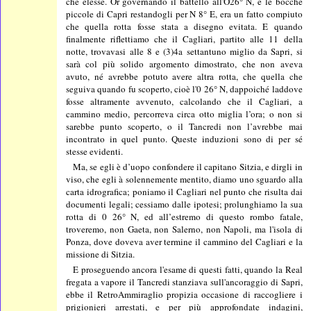
che elesse. Or governando il battello all'O26° N, e le bocche
piccole di Capri restandogli per N 8° E, era un fatto compiuto
che quella rotta fosse stata a disegno evitata. E quando
finalmente riflettiamo che il Cagliari, partito alle 11 della
notte, trovavasi alle 8 e (3)4a settantuno miglio da Sapri, si
sarà col più solido argomento dimostrato, che non aveva
avuto, né avrebbe potuto avere altra rotta, che quella che
seguiva quando fu scoperto, cioè l'0 26° N, dappoiché laddove
fosse altramente avvenuto, calcolando che il Cagliari, a
cammino medio, percorreva circa otto miglia l’ora; o non si
sarebbe punto scoperto, o il Tancredi non l’avrebbe mai
incontrato in quel punto. Queste induzioni sono di per sé
stesse evidenti.
Ma, se egli è d’uopo confondere il capitano Sitzia, e dirgli in
viso, che egli à solennemente mentito, diamo uno sguardo alla
carta idrografica; poniamo il Cagliari nel punto che risulta dai
documenti legali; cessiamo dalle ipotesi; prolunghiamo la sua
rotta di 0 26° N, ed all’estremo di questo rombo fatale,
troveremo, non Gaeta, non Salerno, non Napoli, ma l'isola di
Ponza, dove doveva aver termine il cammino del Cagliari e la
missione di Sitzia.
E proseguendo ancora l'esame di questi fatti, quando la Real
fregata a vapore il Tancredi stanziava sull'ancoraggio di Sapri,
ebbe il RetroAmmiraglio propizia occasione di raccogliere i
prigionieri arrestati, e per più approfondate indagini,