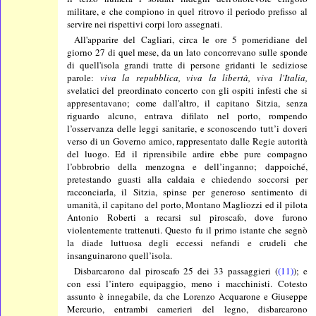
militare, e che compiono in quel ritrovo il periodo prefisso al
servire nei rispettivi corpi loro assegnati.
All'apparire del Cagliari, circa le ore 5 pomeridiane del
giorno 27 di quel mese, da un lato concorrevano sulle sponde
di quell'isola grandi tratte di persone gridanti le sediziose
parole:
viva la repubblica, viva la libertà, viva l'Italia,
svelatici del preordinato concerto con gli ospiti infesti che si
appresentavano; come dall'altro, il capitano Sitzia, senza
riguardo alcuno, entrava difilato nel porto, rompendo
l’osservanza delle leggi sanitarie, e sconoscendo tutt’i doveri
verso di un Governo amico, rappresentato dalle Regie autorità
del luogo. Ed il riprensibile ardire ebbe pure compagno
l’obbrobrio della menzogna e dell’inganno; dappoiché,
pretestando guasti alla caldaia e chiedendo soccorsi per
racconciarla, il Sitzia, spinse per generoso sentimento di
umanità, il capitano del porto, Montano Magliozzi ed il pilota
Antonio Roberti a recarsi sul piroscafo, dove furono
violentemente trattenuti. Questo fu il primo istante che segnò
la diade luttuosa degli eccessi nefandi e crudeli che
insanguinarono quell’isola.
Disbarcarono dal piroscafo 25 dei 33 passaggieri (
(11)
); e
con essi l’intero equipaggio, meno i macchinisti. Cotesto
assunto è innegabile, da che Lorenzo Acquarone e Giuseppe
Mercurio, entrambi camerieri del legno, disbarcarono