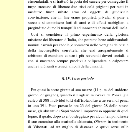
circondariali, e si fratturò la porta del carcere per conseguire il
turpe successo di liberare due tristi colà prigioni per reati in
misfatto: furon rubate armi ed oggetti di giudiziale
convinzione, che in fine erano proprietà privala: si pose a
sacco e si commisero furti di armi e di effetti mobigliari a
pregiudizio di molti tranquilli ed innocenti abitatori dell’isola.
Così si conchiuse il primo esperimento della gloriosa
missione dei liberatori d’Italia, che potremo bene addimandarli
uomini esiziali per indole, e sommersi nelle voragini de' vizi e
della incorregibile corruttela, che essi arrogantemente si
arbitrano di esercitare contro i più reverendi doveri sociali, e
che si mostrano sempre proclivi a vilipendere e calpestare
anche i più santi e tenaci vincoli della umanità.
§. IV.
Terzo periodo
Era quasi la notte giunta al suo mezzo (11 p. m. del suddetto
giorno 27 giugno), quando il Cagliari muoveva da Ponza, già
carico di 388 individui tolti dall'isola, oltre a tre servi di pena,
in uno 391. Poco presso le ore 23 del giorno 28 dello stesso
mese, gli abitanti di Sapri videro l’improvviso apparire di quel
legno, il quale, dopo aver bordeggiato per alcun tempo, diresse
il suo cammino alla marinella chiamata,
Oliveto,
in tenimento
di Vibonati, ad un miglio di distanza, e quivi sorse sulle