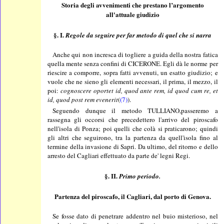
Storia degli avvenimenti che prestano l’argomento
all'attuale giudizio
§. I.
Regole da seguire per far metodo di quel che si narra
Anche qui non incresca di togliere a guida della nostra fatica
quella mente senza confini di CICERONE. Egli dà le norme per
riescire a comporre, sopra fatti avvenuti, un esatto giudizio; e
vuole che ne sieno gli elementi necessari, il prima, il mezzo, il
poi:
cognoscere oportet id, quod ante rem, id quod cum re, et
id, quod post rem evenerit
(
(7)
).
Seguendo dunque il metodo TULLIANO,passeremo a
rassegna gli occorsi che precedettero l'arrivo del piroscafo
nell'isola di Ponza; poi quelli che colà si praticarono; quindi
gli altri che seguirono, tra la partenza da quell'isola fino al
termine della invasione di Sapri. Da ultimo, del ritorno e dello
arresto del Cagliari effettuato da parte de' legni Regi.
§. II.
Primo periodo.
Partenza del piroscafo, il Cagliari, dal porto di Genova.
Se fosse dato di penetrare addentro nel buio misterioso, nel