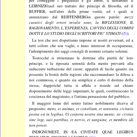
per correggere i pregiudizi e gli errori, li dettarono il
LEIBNIZIO,nel suo trattato dei principi di filosofia, ed il
BUFFIER, nell'altro delle prime verità, ed i quali si
annunziano dal REIFFENBERGin queste parole:
mezzi
curativi degli errori invalsi sono, la RIFLESSIONE, IL
RAGIONAMENTO, L,’ESPERIENZA, L’AVVISO DEGLI UOMINI
DOTTI E LO STUDIO DEGLI SCRITTORI PIU’ STIMATI
(
(5)
).
La tesi che noi disputiamo impone ai nostri avversari, ed a
tutti coloro che son vaghi, o ànno interesse di occuparsene,
l'adempimento dei saggi consigli di uomini cotanto solenni.
Tostocché si ritireranno le dottrine alla purità de' loro
principi, e la riposata serenità della mente prevarrà alla
seducente turbazione del cuore; apparirà di facile quanto sia
possente la bontà delle ragioni che raccomandano la difesa a
noi commessa, e quanto sia semplice e certo il destino della
stessa; dappoiché tutta si affida e risiede sul chiaro
disponimento delle leggi imperanti, le quali, costituiscono la
coscienza del magistrato, e l'intima persuasione del pubblico.
Il maggior lume del senno latino nobilmente diceva al
proposito:
mens, et animas, et consilium, et sententia civitatis
posita est in legibus. Ut corpora nostra sine mente; sic civitas
sine lege, suis partibus, et nervis, et sanguine, et membris idi
non potest.
INDIGNUMEST, IN EA CIVITATE QUAE LEGIBUS