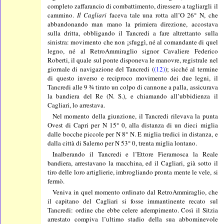
completo zaffarancio di combattimento, diressero a tagliargli il
cammino.
Il Cagliari
faceva tale una rotta all’O 26° N, che
abbandonando man mano la primiera direzione, accostava
sulla dritta, obbligando il Tancredi a fare altrettanto sulla
sinistra: movimento che non ¡sfuggì, né al comandante di quel
legno, né al RetroAmmiraglio signor Cavaliere Federico
Roberti, il quale sul ponte disponeva le manovre, registrale nel
giornale di navigazione del Tancredi (
(12)
); sicché al termine
di questo inverso e reciproco movimento dei due legni, il
Tancredi alle 9 ¾ tirato un colpo di cannone a palla, assicurava
la bandiera del Re (N. S.), e chiamando all’ubbidienza il
Cagliari, lo arrestava.
Nel momento della giunzione, il Tancredi rilevava la punta
Ovest di Capri per N 15° 0, alla distanza di un dieci miglia
dalle bocche piccole per N 8° N. E miglia tredici in distanza, e
dalla città di Salerno per N 53° 0, trenta miglia lontano.
Inalberando il Tancredi e l’Ettore Fieramosca la Reale
bandiera, arrestavano la macchina, ed il Cagliari, già sotto il
tiro delle loro artiglierie, imbrogliando pronta mente le vele, si
fermò.
Veniva in quel momento ordinato dal RetroAmmiraglio, che
il capitano del Cagliari si fosse immantinente recato sul
Tancredi: ordine che ebbe celere adempimento. Così il Sitzia
arrestato compiva l’ultimo stadio della sua abbominevole