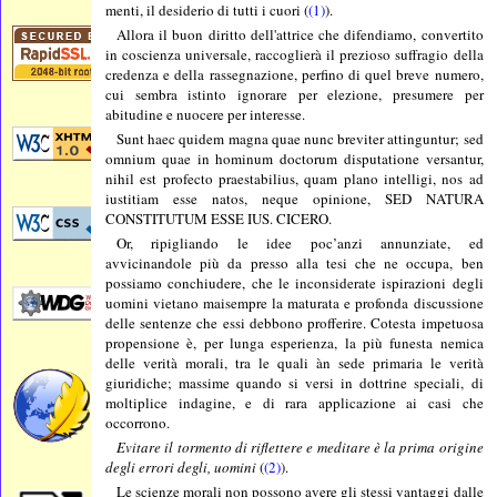
menti, il desiderio di tutti i cuori (
(1)
).
Allora il buon diritto dell'attrice che difendiamo, convertito
in coscienza universale, raccoglierà il prezioso suffragio della
credenza e della rassegnazione, perfino di quel breve numero,
cui sembra istinto ignorare per elezione, presumere per
abitudine e nuocere per interesse.
Sunt haec quidem magna quae nunc breviter attinguntur; sed
omnium quae in hominum doctorum disputatione versantur,
nihil est profecto praestabilius, quam plano intelligi, nos ad
iustitiam esse natos, neque opinione, SED NATURA
CONSTITUTUM ESSE IUS. CICERO.
Or, ripigliando le idee poc’anzi annunziate, ed
avvicinandole più da presso alla tesi che ne occupa, ben
possiamo conchiudere, che le inconsiderate ispirazioni degli
uomini vietano maisempre la maturata e profonda discussione
delle sentenze che essi debbono profferire. Cotesta impetuosa
propensione è, per lunga esperienza, la più funesta nemica
delle verità morali, tra le quali àn sede primaria le verità
giuridiche; massime quando si versi in dottrine speciali, di
moltiplice indagine, e di rara applicazione ai casi che
occorrono.
Evitare il tormento di riflettere e meditare è la prima origine
degli errori degli, uomini
(
(2)
).
Le scienze morali non possono avere gli stessi vantaggi dalle