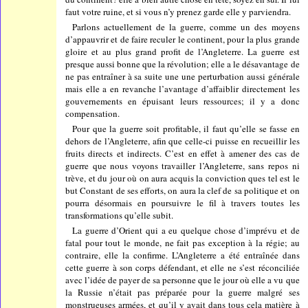
faut votre ruine, et si vous n’y prenez garde elle y parviendra.
Parlons actuellement de la guerre, comme un des moyens
d’appauvrir et de faire reculer le continent, pour la plus grande
gloire et au plus grand profit de l’Angleterre. La guerre est
presque aussi bonne que la révolution; elle a le désavantage de
ne pas entraîner à sa suite une une perturbation aussi générale
mais elle a en revanche l’avantage d’affaiblir directement les
gouvernements en épuisant leurs ressources; il y a donc
compensation.
Pour que la guerre soit profitable, il faut qu’elle se fasse en
dehors de l’Angleterre, afin que celle-ci puisse en recueillir les
fruits directs et indirects. C’est en effet à amener des cas de
guerre que nous voyons travailler l’Angleterre, sans repos ni
trève, et du jour où on aura acquis la conviction ques tel est le
but Constant de ses efforts, on aura la clef de sa politique et on
pourra désormais en poursuivre le fil à travers toutes les
transformations qu’elle subit.
La guerre d’Orient qui a eu quelque chose d’imprévu et de
fatal pour tout le monde, ne fait pas exception à la régie; au
contraire, elle la confirme. L’Angleterre a été entraînée dans
cette guerre à son corps défendant, et elle ne s’est réconciliée
avec l’idée de payer de sa personne que le jour où elle a vu que
la Russie n’était pas préparée pour la guerre malgré ses
monstrueuses armées, et qu’il y avait dans tous cela matière à