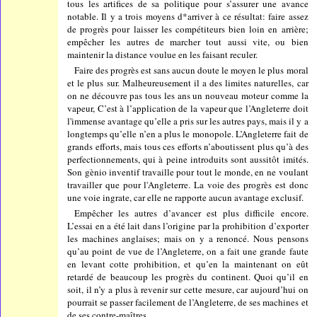
tous les artifices de sa politique pour s’assurer une avance
notable. Il y a trois moyens d*arriver à ce résultat: faire assez
de progrès pour laisser les compétiteurs bien loin en arrière;
empêcher les autres de marcher tout aussi vite, ou bien
maintenir la distance voulue en les faisant reculer.
Faire des progrès est sans aucun doute le moyen le plus moral
et le plus sur. Malheureusement il a des limites naturelles, car
on ne découvre pas tous les ans un nouveau moteur comme la
vapeur, C’est à l’application de la vapeur que l’Angleterre doit
l'immense avantage qu’elle a pris sur les autres pays, mais il y a
longtemps qu’elle n’en a plus le monopole. L’Angleterre fait de
grands efforts, mais tous ces efforts n’aboutissent plus qu’à des
perfectionnements, qui à peine introduits sont aussitôt imités.
Son gènio inventif travaille pour tout le monde, en ne voulant
travailler que pour l'Angleterre. La voie des progrès est donc
une voie ingrate, car elle ne rapporte aucun avantage exclusif.
Empêcher les autres d’avancer est plus difficile encore.
L’essai en a été lait dans l’origine par la prohibition d’exporter
les machines anglaises; mais on y a renoncé. Nous pensons
qu’au point de vue de l’Angleterre, on a fait une grande faute
en levant cotte prohibition, et qu’en la maintenant on eût
retardé de beaucoup les progrès du continent. Quoi qu’il en
soit, il n’y a plus à revenir sur cette mesure, car aujourd’hui on
pourrait se passer facilement de l’Angleterre, de ses machines et
de ses contre-maîtres.