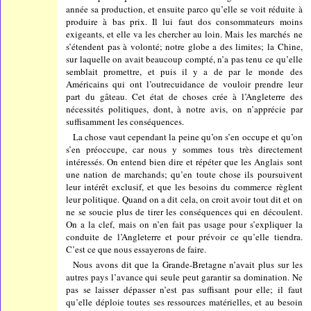
année sa production, et ensuite parco qu’elle se voit réduite à
produire à bas prix. Il lui faut dos consommateurs moins
exigeants, et elle va les chercher au loin. Mais les marchés ne
s’étendent pas à volonté; notre globe a des limites; la Chine,
sur laquelle on avait beaucoup compté, n’a pas tenu ce qu’elle
semblait promettre, et puis il y a de par le monde des
Américains qui ont l’outrecuidance de vouloir prendre leur
part du gâteau. Cet état de choses crée à l’Angleterre des
nécessités politiques, dont, à notre avis, on n’apprécie par
suffisamment les conséquences.
La chose vaut cependant la peine qu’on s’en occupe et qu’on
s’en préoccupe, car nous y sommes tous très directement
intéressés. On entend bien dire et répéter que les Anglais sont
une nation de marchands; qu’en toute chose ils poursuivent
leur intérêt exclusif, et que les besoins du commerce règlent
leur politique. Quand on a dit cela, on croit avoir tout dit et on
ne se soucie plus de tirer les conséquences qui en découlent.
On a la clef, mais on n’en fait pas usage pour s’expliquer la
conduite de l’Angleterre et pour prévoir ce qu’elle tiendra.
C’est ce que nous essayerons de faire.
Nous avons dit que la Grande-Bretagne n’avait plus sur les
autres pays l’avance qui seule peut garantir sa domination. Ne
pas se laisser dépasser n’est pas suffisant pour elle; il faut
qu’elle déploie toutes ses ressources matérielles, et au besoin