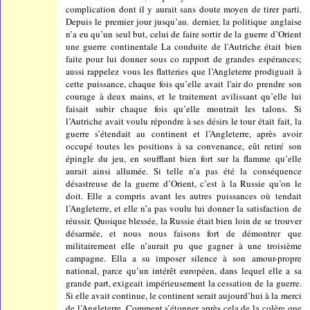
complication dont il y aurait sans doute moyen de tirer parti.
Depuis le premier jour jusqu’au. dernier, la politique anglaise
n’a eu qu’un seul but, celui de faire sortir de la guerre d’Orient
une guerre continentale La conduite de l'Autriche était bien
faite pour lui donner sous co rapport de grandes espérances;
aussi rappelez vous les flatteries que l’Angleterre prodiguait à
cette puissance, chaque fois qu’elle avait l'air do prendre son
courage à deux mains, et le traitement avilissant qu’elle lui
faisait subir chaque fois qu’elle montrait les talons. Si
l’Autriche avait voulu répondre à ses désirs le tour était fait, la
guerre s’étendait au continent et l’Angleterre, après avoir
occupé toutes les positions à sa convenance, eût retiré son
épingle du jeu, en soufflant bien fort sur la flamme qu’elle
aurait ainsi allumée. Si telle n’a pas été la conséquence
désastreuse de la guerre d’Orient, c’est à la Russie qu’on le
doit. Elle a compris avant les autres puissances où tendait
l’Angleterre, et elle n’a pas voulu lui donner la satisfaction de
réussir. Quoique blessée, la Russie était bien loin de se trouver
désarmée, et nous nous faisons fort de démontrer que
militairement elle n’aurait pu que gagner à une troisième
campagne. Ella a su imposer silence à son amour-propre
national, parce qu’un intérêt européen, dans lequel elle a sa
grande part, exigeait impérieusement la cessation de la guerre.
Si elle avait continue, le continent serait aujourd’hui à la merci
de l’Angleterre. Comment s’étonner après cela de la colère que