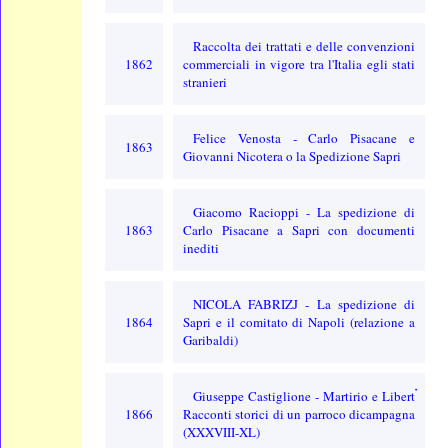
Raccolta dei trattati e delle convenzioni
1862
commerciali in vigore tra l'Italia egli stati
stranieri
Felice Venosta - Carlo Pisacane e
1863
Giovanni Nicotera o la Spedizione Sapri
Giacomo Racioppi - La spedizione di
1863
Carlo Pisacane a Sapri con documenti
inediti
NICOLA FABRIZJ - La spedizione di
1864
Sapri e il comitato di Napoli (relazione a
Garibaldi)
Giuseppe Castiglione - Martirio e Libert࠭
1866
Racconti storici di un parroco dicampagna
(XXXVIII-XL)