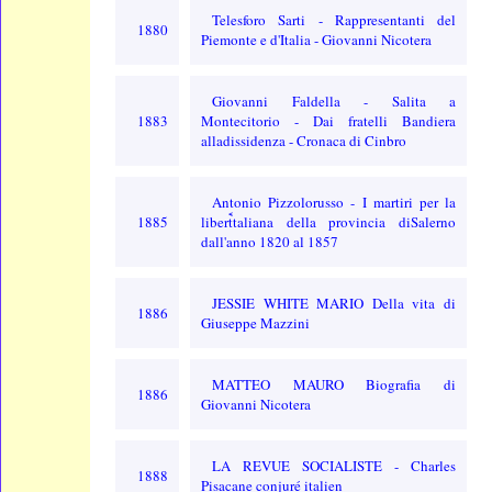
Telesforo Sarti - Rappresentanti del
1880
Piemonte e d'Italia - Giovanni Nicotera
Giovanni Faldella - Salita a
1883
Montecitorio - Dai fratelli Bandiera
alladissidenza - Cronaca di Cinbro
Antonio Pizzolorusso - I martiri per la
1885
libertࠩtaliana della provincia diSalerno
dall'anno 1820 al 1857
JESSIE WHITE MARIO Della vita di
1886
Giuseppe Mazzini
MATTEO MAURO Biografia di
1886
Giovanni Nicotera
LA REVUE SOCIALISTE - Charles
1888
Pisacane conjuré italien