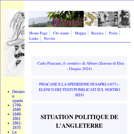
Home Page
Chi siamo
Mappa
Ricerca
Posta
Links
Novità
Carlo Pisacane, il «romito» di Albaro (Zenone di Elea
- Giugno 2024)
PISACANE E LA SPEDIZIONE DI SAPRI (1857) -
ELENCO DEI TESTI PUBBLICATI SUL NOSTRO
Denaro
SITO
e
spada
1799-
1848
1848-
SITUATION POLITIQUE DE
1861
1861-
L'ANGLETERRE
1870
La