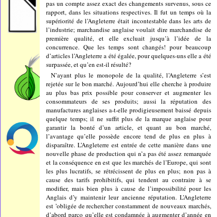
pas un compte assez exact des changements survenus, sous ce
rapport, dans les situations respectives. Il fut un temps où la
supériorité de l’Angleterre était incontestable dans les arts de
l’industrie; marchandise anglaise voulait dire marchandise de
première qualité, et elle excluait jusqu’à l’idée de la
concurrence. Que les temps sont changés! pour beaucoup
d’articles l’Angleterre a été égalée, pour quelques-uns elle a été
surpassée, et qu’en est-il résulté?
N’ayant plus le monopole de la qualité, l’Angleterre s’est
rejetée sur le bon marché. Aujourd’hui elle cherche à produire
au plus bas prix possible pour conserver et augmenter les
consommateurs de ses produits; aussi la réputation des
manufactures anglaises a-t-elle prodigieusement baissé depuis
quelque temps; il ne suffit plus de la marque anglaise pour
garantir la bonté d’un article, et quant au bon marché,
l’avantage qu’elle possède encore tend de plus en plus à
disparaître. L’Angleterre est entrée de cette manière dans une
nouvelle phase de production qui n’a pas été assez remarquée
et la conséquence en est que les marchés de l’Europe, qui sont
les plus lucratifs, se rétrécissent de plus en plus; non pas à
cause des tarifs prohibitifs, qui tendent au contraire à se
modifier, mais bien plus à cause de l’impossibilité pour les
Anglais d’y maintenir leur ancienne réputation. L’Angleterre
est ’obligée de rechercher constamment de nouveaux marchés,
d’abord parco qu’elle est condamnée à augmenter d’année en