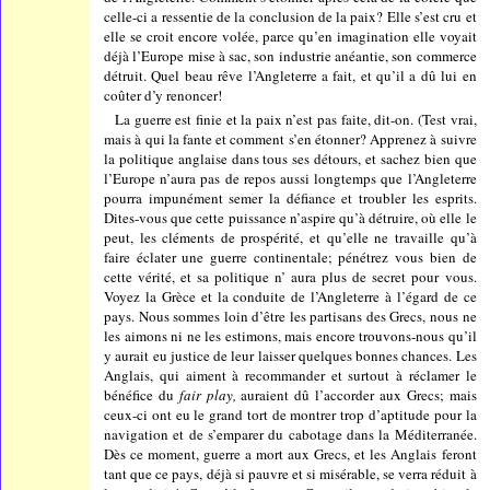
celle-ci a ressentie de la conclusion de la paix? Elle s’est cru et
elle se croit encore volée, parce qu’en imagination elle voyait
déjà l’Europe mise à sac, son industrie anéantie, son commerce
détruit. Quel beau rêve l’Angleterre a fait, et qu’il a dû lui en
coûter d’y renoncer!
La guerre est finie et la paix n’est pas faite, dit-on. (Test vrai,
mais à qui la fante et comment s’en étonner? Apprenez à suivre
la politique anglaise dans tous ses détours, et sachez bien que
l’Europe n’aura pas de repos aussi longtemps que l’Angleterre
pourra impunément semer la défiance et troubler les esprits.
Dites-vous que cette puissance n’aspire qu’à détruire, où elle le
peut, les cléments de prospérité, et qu’elle ne travaille qu’à
faire éclater une guerre continentale; pénétrez vous bien de
cette vérité, et sa politique n’ aura plus de secret pour vous.
Voyez la Grèce et la conduite de l’Angleterre à l’égard de ce
pays. Nous sommes loin d’être les partisans des Grecs, nous ne
les aimons ni ne les estimons, mais encore trouvons-nous qu’il
y aurait eu justice de leur laisser quelques bonnes chances. Les
Anglais, qui aiment à recommander et surtout à réclamer le
bénéfice du
fair play,
auraient dû l’accorder aux Grecs; mais
ceux-ci ont eu le grand tort de montrer trop d’aptitude pour la
navigation et de s’emparer du cabotage dans la Méditerranée.
Dès ce moment, guerre a mort aux Grecs, et les Anglais feront
tant que ce pays, déjà si pauvre et si misérable, se verra réduit à