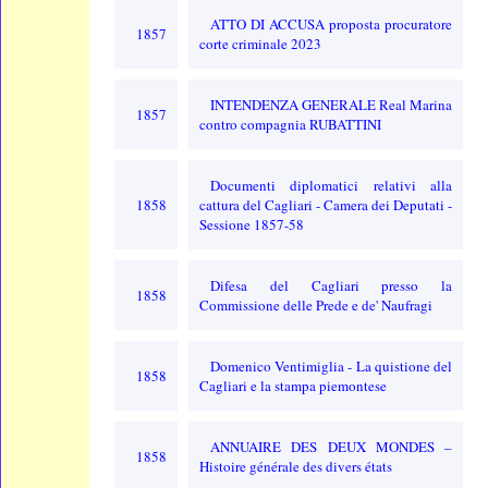
ATTO DI ACCUSA proposta procuratore
1857
corte criminale 2023
INTENDENZA GENERALE Real Marina
1857
contro compagnia RUBATTINI
Documenti diplomatici relativi alla
1858
cattura del Cagliari - Camera dei Deputati -
Sessione 1857-58
Difesa del Cagliari presso la
1858
Commissione delle Prede e de' Naufragi
Domenico Ventimiglia - La quistione del
1858
Cagliari e la stampa piemontese
ANNUAIRE DES DEUX MONDES –
1858
Histoire générale des divers états