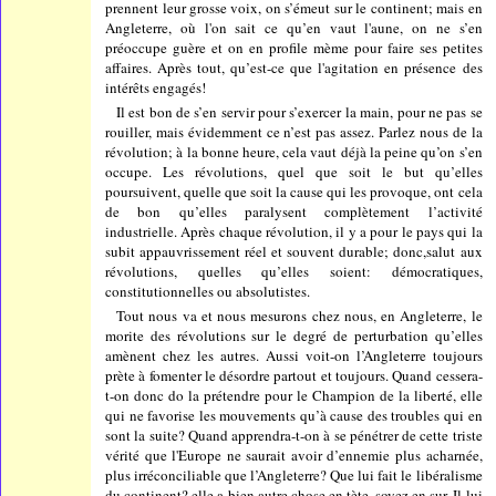
prennent leur grosse voix, on s’émeut sur le continent; mais en
Angleterre, où l'on sait ce qu’en vaut l'aune, on ne s’en
préoccupe guère et on en profile mème pour faire ses petites
affaires. Après tout, qu’est-ce que l'agitation en présence des
intérêts engagés!
Il est bon de s’en servir pour s’exercer la main, pour ne pas se
rouiller, mais évidemment ce n’est pas assez. Parlez nous de la
révolution; à la bonne heure, cela vaut déjà la peine qu’on s’en
occupe. Les révolutions, quel que soit le but qu’elles
poursuivent, quelle que soit la cause qui les provoque, ont cela
de bon qu’elles paralysent complètement l’activité
industrielle. Après chaque révolution, il y a pour le pays qui la
subit appauvrissement réel et souvent durable; donc,salut aux
révolutions, quelles qu’elles soient: démocratiques,
constitutionnelles ou absolutistes.
Tout nous va et nous mesurons chez nous, en Angleterre, le
morite des révolutions sur le degré de perturbation qu’elles
amènent chez les autres. Aussi voit-on l’Angleterre toujours
prète à fomenter le désordre partout et toujours. Quand cessera-
t-on donc do la prétendre pour le Champion de la liberté, elle
qui ne favorise les mouvements qu’à cause des troubles qui en
sont la suite? Quand apprendra-t-on à se pénétrer de cette triste
vérité que l'Europe ne saurait avoir d’ennemie plus acharnée,
plus irréconciliable que l’Angleterre? Que lui fait le libéralisme
du continent? elle a bien autre chose en tète, soyez en sur. Il lui