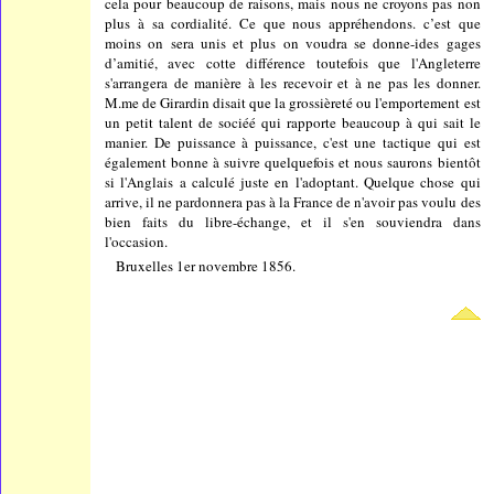
cela pour beaucoup de raisons, mais nous ne croyons pas non
plus à sa cordialité. Ce que nous appréhendons. c’est que
moins on sera unis et plus on voudra se donne-ides gages
d’amitié, avec cotte différence toutefois que l'Angleterre
s'arrangera de manière à les recevoir et à ne pas les donner.
M.me de Girardin disait que la grossièreté ou l'emportement est
un petit talent de sociéé qui rapporte beaucoup à qui sait le
manier. De puissance à puissance, c'est une tactique qui est
également bonne à suivre quelquefois et nous saurons bientôt
si l'Anglais a calculé juste en l'adoptant. Quelque chose qui
arrive, il ne pardonnera pas à la France de n'avoir pas voulu des
bien faits du libre-échange, et il s'en souviendra dans
l'occasion.
Bruxelles 1er novembre 1856.