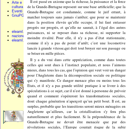
Il est passé en axiome que la richesse, la puissance et la force
Arte e
de la Grande-Bretagne reposent sur une base artificielle; que la
cultura
Eventi
Grande-Bretagne est condamnée, comme le juif errant, à
GnuPG
marcher toujours sans jamais s’arrêter; que pour se maintenir
dans la position élevée qu’elle occupe, il lui faut entasser
progrès sur progrès, et qu’elle ne saurait, à l’égal des autres
eleaml.org
puissances, ni se reposer dans sa richesse, ni supporter la
nazionali.org
moindre rivalité. Pour elle, il n’y a pas d’état stationnaire,
eleaml.altervista
comme il n’y a pas de point d’arrêt; c’est une locomotive
lancée à grande vitesse,qui doit tout broyer sur son passage ou
se briser en mille pièces.
Il y a du vrai dans cette appréciation, comme dans toutes
celles qui sont dues à l’instinct populaire, et nous l’aimons
mieux, dans tous les cas, que l’opinion qui veut voir un danger
pour l’Angleterre dans la décomposition sociale ou politique
qui s’y manifeste. Ce danger menace plus ou moins tous les
États, et il n’y a pas grande utilité pratique à se livrer à des
spéculations à ce sujet, car il n’est donné à personne de prévoir
quand et comment s’opéreront les transformations sociales,
dont chaque génération n’aperçoit qu’un petit bout. Il est, au
surplus, probable que les transitions seront mieux ménagées en
Angleterre qu’ailleurs, car la cristallisation s’y fera plus
naturellement et plus facilement. Si la prépondérance de la
Grande-Bretagne ne devait être menacée que par des
révolutions sociales, l’Europe courrait risque de la subir