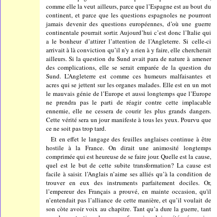
comme elle la veut ailleurs, parce que l’Espagne est au bout du
continent, et parce que les questions espagnoles ne pourront
jamais devenir des questions européennes, d’où une guerre
continentale pourrait sortir. Aujourd’hui c’est donc l’Italie qui
a le bonheur d’attirer l’attention de l’Angleterre. Si celle-ci
arrivait à là conviction qu’il n’y a rien à y faire, elle chercherait
ailleurs. Si la question du Sund avait para de nature à amener
des complications, elle se serait emparée de la question du
Sund. L’Angleterre est comme ces humeurs malfaisantes et
acres qui se jettent sur les organes malades. Elle est en un mot
le mauvais génie de l’Europe et aussi longtemps que l’Europe
ne prendra pas le parti de réagir contre cette implacable
ennemie, elle ne cessera de courir les plus grands dangers.
Cette vérité sera un jour manifeste à tous les yeux. Pourvu que
ce ne soit pas trop tard.
Et en effet le langage des feuilles anglaises continue à être
hostile à la France. On dirait une animosité longtemps
comprimée qui est heureuse de se faire jour. Quelle est la cause,
quel est le but de cette subite transformation? La cause est
facile à saisir. l’Anglais n’aime ses alliés qu’à la condition de
trouver en eux des instruments parfaitement dociles. Or,
l’empereur des Français a prouvé, en mainte occasion, qu'il
n’entendait pas l’alliance de cette manière, et qu’il voulait de
son còte avoir voix au chapitre. Tant qu’a dure la guerre, tant