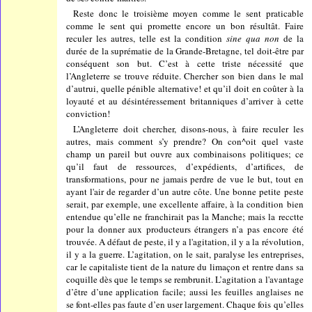
Reste donc le troisième moyen comme le sent praticable
comme le sent qui promette encore un bon résultât. Faire
reculer les autres, telle est la condition
sine qua non
de la
durée de la suprématie de la Grande-Bretagne, tel doit-être par
conséquent son but. C’est à cette triste nécessité que
l’Angleterre se trouve réduite. Chercher son bien dans le mal
d’autrui, quelle pénible alternative! et qu’il doit en coûter à la
loyauté et au désintéressement britanniques d’arriver à cette
conviction!
L’Angleterre doit chercher, disons-nous, à faire reculer les
autres, mais comment s’y prendre? On con^oit quel vaste
champ un pareil but ouvre aux combinaisons politiques; ce
qu’il faut de ressources, d’expédients, d’artifices, de
transformations, pour ne jamais perdre de vue le but, tout en
ayant l'air de regarder d’un autre côte. Une bonne petite peste
serait, par exemple, une excellente affaire, à la condition bien
entendue qu’elle ne franchirait pas la Manche; mais la recctte
pour la donner aux producteurs étrangers n’a pas encore été
trouvée. A défaut de peste, il y a l'agitation, il y a la révolution,
il y a la guerre. L’agitation, on le sait, paralyse les entreprises,
car le capitaliste tient de la nature du limaçon et rentre dans sa
coquille dès que le temps se rembrunit. L’agitation a l'avantage
d’être d’une application facile; aussi les feuilles anglaises ne
se font-elles pas faute d’en user largement. Chaque fois qu’elles