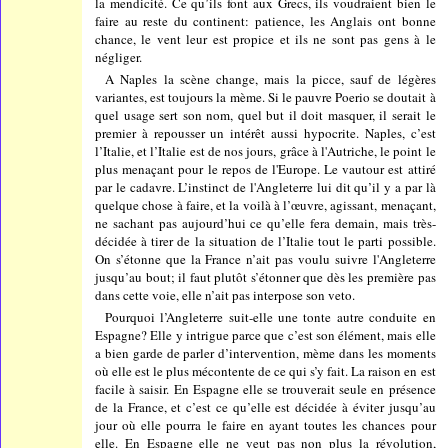
la mendicité. Ce qu’ils font aux Grecs, ils voudraient bien le
faire au reste du continent: patience, les Anglais ont bonne
chance, le vent leur est propice et ils ne sont pas gens à le
négliger.
A Naples la scène change, mais la picce, sauf de légères
variantes, est toujours la mème. Si le pauvre Poerio se doutait à
quel usage sert son nom, quel but il doit masquer, il serait le
premier à repousser un intérêt aussi hypocrite. Naples, c’est
l’Italie, et l’Italie est de nos jours, grâce à l'Autriche, le point le
plus menaçant pour le repos de l'Europe. Le vautour est attiré
par le cadavre. L’instinct de l'Angleterre lui dit qu’il y a par là
quelque chose à faire, et la voilà à l’œuvre, agissant, menaçant,
ne sachant pas aujourd’hui ce qu’elle fera demain, mais très-
décidée à tirer de la situation de l’Italie tout le parti possible.
On s’étonne que la France n’ait pas voulu suivre l'Angleterre
jusqu’au bout; il faut plutôt s’étonner que dès les première pas
dans cette voie, elle n’ait pas interpose son veto.
Pourquoi l’Angleterre suit-elle une tonte autre conduite en
Espagne? Elle y intrigue parce que c’est son élément, mais elle
a bien garde de parler d’intervention, mème dans les moments
où elle est le plus mécontente de ce qui s’y fait. La raison en est
facile à saisir. En Espagne elle se trouverait seule en présence
de la France, et c’est ce qu’elle est décidée à éviter jusqu’au
jour où elle pourra le faire en ayant toutes les chances pour
elle. En Espagne elle ne veut pas non plus la révolution,