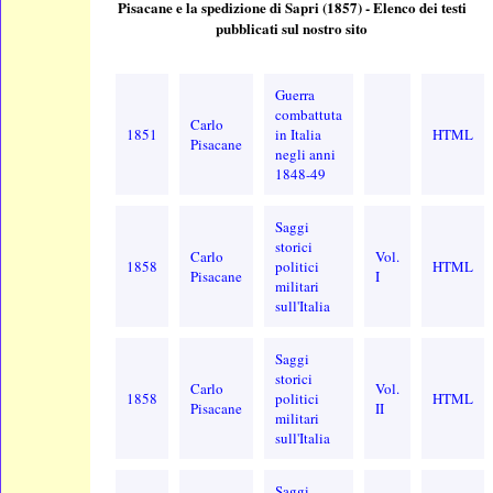
Pisacane e la spedizione di Sapri (1857) - Elenco dei testi
pubblicati sul nostro sito
Guerra
combattuta
Carlo
1851
in Italia
HTML
Pisacane
negli anni
1848-49
Saggi
storici
Carlo
Vol.
1858
politici
HTML
Pisacane
I
militari
sull'Italia
Saggi
storici
Carlo
Vol.
1858
politici
HTML
Pisacane
II
militari
sull'Italia
Saggi