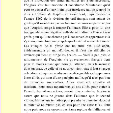
que la protection des armes françaises lui a été nécessaire,
l’Anglais s’est fait modeste et conciliante Maintenant qu’il
peut se passer d’un auxiliaire, son insolence native reprend le
dessus. L’affaire de Naples, et, avant tout, l’ajournement à
l’année 1862 de la révision du tarif français sont autant de
griefs qu’il n’oubliera pas. — Néanmoins nous ne pensons pas
que l’Anglais songe à rompre l’alliance. Elle a pour lui une
trop grande valeur négative, celle de neutraliser la France à son
profit, pour qu’il ne cherche pas à conserver les apparences et à
s’y cramponner longtemps après que la réalité se sera évanouie.
Les attaques de la presse ont un autre but. Elle obéit,
évidemment, à un mot d’ordre, et il n’est pas difficile de
deviner qui tient et dirige les ficelles. — Voici à peu près le
raisonnement de l’Anglais: «le gouvernement français tient
pour le moins autant que nous à l’alliance, mais la manière
dont on pratique celle-ci ne nous convient pas; il faut changer
cela; donc attaquons, rendons-nous désagréables, et apprenons
à nos alliés, qui sont d’une paté plus molle, qu’il n’est pas bon
de provoquer nos colères. Après avoir été grossière et
insolente, nous nous rapatrierons, et nos alliés, pour éviter, à
l’avenir, les mèmes scènes, seront plus contente; le
Punch
assure que nous ne jouons dans l’alliance que le second
violon; faisons une tentative pour prendre te première place; si
la tentative ne réussit pas, ce sera pour une autre fois.» Pour
notre part, nous ne croyons pas à une rupture de l’alliance, et