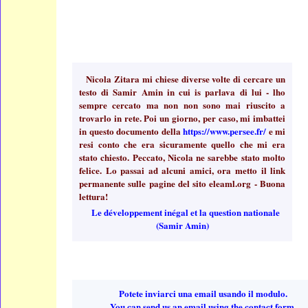
Nicola Zitara mi chiese diverse volte di cercare un
testo di Samir Amin in cui is parlava di lui - lho
sempre cercato ma non non sono mai riuscito a
trovarlo in rete. Poi un giorno, per caso, mi imbattei
in questo documento della
https://www.persee.fr/
e mi
resi conto che era sicuramente quello che mi era
stato chiesto. Peccato, Nicola ne sarebbe stato molto
felice. Lo passai ad alcuni amici, ora metto il link
permanente sulle pagine del sito eleaml.org - Buona
lettura!
Le développement inégal et la question nationale
(Samir Amin)
Potete inviarci una email usando il modulo.
You can send us an email using the contact form.