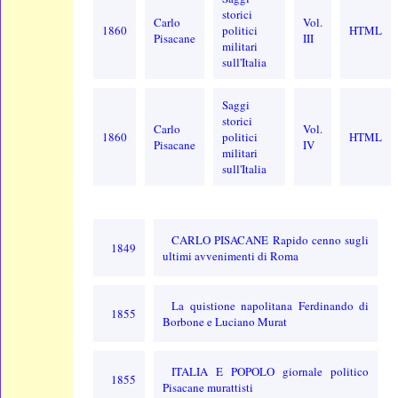
storici
Carlo
Vol.
1860
politici
HTML
Pisacane
III
militari
sull'Italia
Saggi
storici
Carlo
Vol.
1860
politici
HTML
Pisacane
IV
militari
sull'Italia
CARLO PISACANE Rapido cenno sugli
1849
ultimi avvenimenti di Roma
La quistione napolitana Ferdinando di
1855
Borbone e Luciano Murat
ITALIA E POPOLO giornale politico
1855
Pisacane murattisti