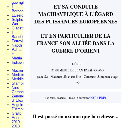
guerriglia
ET SA CONDUITE
I
Borbone
MACHIAVELIQUE À L'ÉGARD
LEsercito
Sulphur
DES PUISSANCES EUROPÉENNES
War
Gladstone
I
ET EN PARTICULIER DE LA
Banchi
Ferrovie
FRANCE SON ALLIÉE DANS LA
Napoli
GUERRE D'ORIENT
Patria
e
Matria
Indipendenza
GÊNES
IMPRIMERIE DE JEAN FASSI -COMO
Macroregione
Mediterraneo
place S.t - Matthieu, 23; et rue S.te - Catherine, 5, premier étage
Meridionali
1856
Stampa
Nino
Gernone
Zenone
(se vuoi, scarica il testo in formato
ODT
o
PDF)
di Elea
Angelo
D'Ambra
Grafici
Il est passé en axiome que la richesse...
Anni
2010-
2013