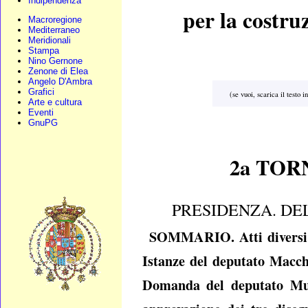
Indipendenza
per la costru
Macroregione
Mediterraneo
Meridionali
Stampa
Nino Gernone
Zenone di Elea
Angelo D'Ambra
Grafici
(se vuoi, scarica il testo 
Arte e cultura
Eventi
GnuPG
2a TOR
PRESIDENZA. DE
SOMMARIO. Atti diversi. 
Istanze del deputato Macch
Domanda del deputato Muss