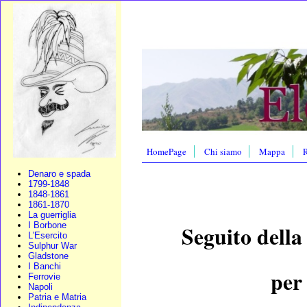
HomePage
Chi siamo
Mappa
R
Denaro e spada
1799-1848
1848-1861
1861-1870
La guerriglia
I Borbone
Seguito della
L'Esercito
Sulphur War
Gladstone
I Banchi
per
Ferrovie
Napoli
Patria e Matria