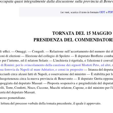
ccupata quasi integralmente dalla discussione sulla provincia di Beneven
(se vuoi, scarica il testo in formato
ODT
o
PDF
TORNATA DEL 15 MAGGIO 
PRESIDENZA DEL COMMENDATORE
ffici. — Omaggi. — Congedi. — Relazione sull’accertamento del numero dei deputa
ioni di elezioni — Elezione del collegio di Spoleto — Il deputato Brofferio comb
per l’interno, ed il relatore Solaris — L'inchiesta è rigettala, e l'elezione è conv
di Rimini; per lo svincolamento della cauzione dei signori Mortoti Peto, ed altri, r
una ferrovia da Napoli al mare Adriatico, e cenni in proposito
— Istanza del deputat
cciardi circa alcuni fatti di Napoli, e osservazione del ministro — È stabilita per 
 luogotenenza circa la nuova provincia di Benevento — Il deputato Gretta oppone
ppoggiata dal deputato Massari — Proposta sospensiva e pregiudiziale del deputat
elli, Torre, Conforti, Nisco, Ciccone, Macchi relatore, Capone, e del ministro per 
unta del deputato Massari.
 mezzo pomeridiane.
ettura del processo verbale della tornata precedente, il quale è approvato.