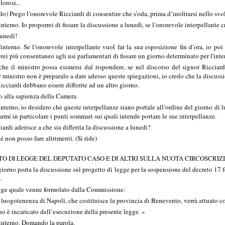
lorosi...
Prego l’onorevole Ricciardi di consentire che s’oda, prima d’inoltrarsi nello svolg
erno. Io proporrei di fissare la discussione a lunedì, se l’onorevole interpellante c
unedì!
nterno. Se l’onorevole interpellante vuol far la sua esposizione fin d’ora, io p
ei più consentaneo agli usi parlamentari di fissare un giorno determinato per l'inter
il ministro possa esimersi dal rispondere, se nel discorso del signor Ricciardi
or ministro non è preparalo a dare adesso queste spiegazioni, io credo che la disc
icciardi debbano essere differite ad un altro giorno.
 alla sapienza della Camera.
erno, io desidero che queste interpellanze siano portale all’ordine del giorno di lu
armi in particolare i punti sommari sui quali intende portare le sue interpellanze.
rdi aderisce a che sia differita la discussione a lunedì?
non posso fare altrimenti. (Si ride)
TO DI LEGGE DEL DEPUTATO CASO E DI ALTRI SULLA NUOTA CIRCOSCRIZ
rno porta la discussione sul progetto di legge per la sospensione del decreto 17 f
.
legge quale venne formolato dalla Commissione:
ia luogotenenza di Napoli, che costituisce la provincia di Benevento, verrà attuato co
erno è incaricato dell’esecuzione della presente legge. »
interno. Domando la parola.