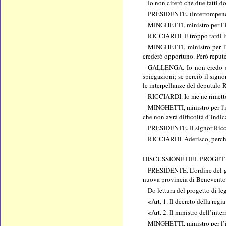
Io non citerò che due fatti do
PRESIDENTE. (Interrompendo) 
MINGHETTI, ministro per l’int
RICCIARDI. È troppo tardi l
MINGHETTI, ministro per l'i
crederò opportuno. Però reputer
GALLENGA. Io non credo che 
spiegazioni; se perciò il sign
le interpellanze del deputalo R
RICCIARDI. Io me ne rimetto
MINGHETTI, ministro per l'int
che non avrà difficoltà d’indic
PRESIDENTE. Il signor Riccia
RICCIARDI. Aderisco, perché 
DISCUSSIONE DEL PROGET
PRESIDENTE. L’ordine del gio
nuova provincia di Benevento
Do lettura del progetto di 
«Art. 1. Il decreto della reg
«Art. 2. Il ministro dell’int
MINGHETTI, ministro per l’