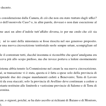
 decreto.
onsiderazione dalla Camera, di ciò che non era stato trattato dagli uffici?
tto dell’onorevole Caso? o, in altre parole, doveasi o non dare esecuzione al
 anzi un altro d’indole tutt’affalto diversa, io per me credo che ciò sia
né io sarei della minoranza se fosse riuscita nel suo generoso proposito.
che una nuova circoscrizione territoriale suole sempre urtare, scompigliare ed
ile il contentare tutti, dacché insomma si riconobbe che quest’amalgama era
uceva più allo scopo prefisso, ma che invece portava a ledere enormemente
sistema abbia tenuto la Commissione nel creare la sua nuova circoscrizione.
, se transazione vi è stata, questa si è fatta a spese solo della provincia di
e riprende due dei cinque mandamenti ceduti a Benevento; Terra di Lavoro
 da essa staccati; solo la provincia di Avellino deve continuare a cedere a
nte restituire alle limitrofe e vastissime provincie di Salerno e di Terra di
leonina.
 o signori, poiché, se ha dato ascolto ai richiami di Baiano e di Montoro,
i.