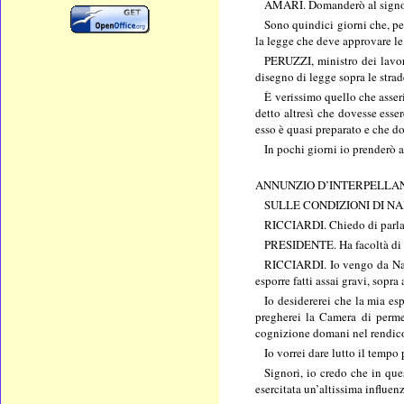
AMARI. Domanderò al signor mi
Sono quindici giorni che, per
la legge che deve approvare le 
PERUZZI, ministro dei lavori
disegno di legge sopra le strade
È verissimo quello che asseri
detto altresì che dovesse esse
esso è quasi preparato e che d
In pochi giorni io prenderò 
ANNUNZIO D’INTERPELLA
SULLE CONDIZIONI DI NA
RICCIARDI. Chiedo di parla
PRESIDENTE. Ha facoltà di 
RICCIARDI. Io vengo da Napol
esporre fatti assai gravi, sopra
Io desidererei che la mia esp
pregherei la Camera di permet
cognizione domani nel rendicon
Io vorrei dare lutto il temp
Signori, io credo che in que
esercitata un’altissima influen