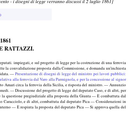
to - i disegni di legge verranno discussi il 2 luglio 1861]
)
1861
 RATTAZZI.
ti. impiegati, e sul progetto di legge per la costruzione di una ferrovia
atte la convalidazione proposta dalla Commissione, e domanda un'inchiesta
alidata. —
Presentazione di disegni di legge del ministro pei lavori pubblici:
elativa alla ferrovia dal Varo alla Parmignola, e per la concessione al signor
o Amari circa la ferrovia della Sicilia, e risposta del ministro. — Annunzio
lunedi. — Discussione del progetto di legge del deputato Caso, e di altri, per
 la questione pregiudiziale alla proposta della Giunta — È combattuta dal
o Caracciolo, e di altri, combattuta dal deputato Pica — Considerazioni in
l'interno — È respinta la proposta del deputato Pica — Si approva quella del