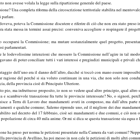
nto non avesse volala la legge sulla ripartizione generale del paese.
ione? Una completa riforma della circoscrizione territoriale stabilita nel mentovalo
 parlare.
va, poteva la Commissione discutere e riferire di ciò che non era stato preso in c
ra stata messa in termini assai precisi: conveniva accogliere o respingere il proge
 occuparsi la Commissione; ma mutare sostanzialmente quel progetto, presentarne
usi parlamentari.
 le lodevolissime intenzioni che mossero la Commissione nell’agire in tal modo; 
gavano di poter conciliare tutti i vari interessi e pregiudizi municipali e privali 
ntaggio dell’uno era il danno dell’altro, dacché si toccò con mano essere impossib
ar ragione del perché si sia voluto continuare in una via, che non solo non cond
cia, della provincia cioè di Principato Ulteriore.
 pio, ma infruttuoso proposito, io non so vedere qual altro principio, qual altro 
a e scambievole transazione fra tutte le provincie interessate? No, o signori, perché
tituisce a Terra di Lavoro due mandamenti avuti in compenso, ma dall’altra part
damenti e qualche comune; Salerno riprende uno, ed il migliore dei due mandamenti
abilito nel decreto del 17 febbraio, cioè sei mandamenti e due comuni, e ciò non osta
opolazione di circa 40 mila anime. Or mi si dica se questa transazione sia equa o 
 ha preso per norma le petizioni presentate nella Camera da vari comuni? Neppure,
dalla provincia di Avellino, ha poi messo in non cale le petizioni di molti altri comun