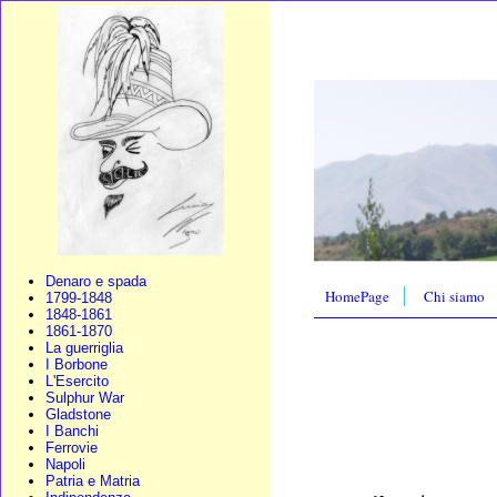
Denaro e spada
HomePage
Chi siamo
1799-1848
1848-1861
1861-1870
La guerriglia
I Borbone
L'Esercito
Sulphur War
Gladstone
I Banchi
Ferrovie
Napoli
Patria e Matria