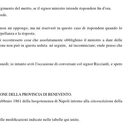
imento del merito, se il signor ministro intende rispondere fin d’ora.
rede.
oi non mi oppongo, ma mi riserverò in questo caso di rispondere quando lo
pellanza e la risposta.
 occorressero cose che assolutamente obblighino il ministro a dare delle
ussione non può in questa seduta né seguire, né incominciare; onde penso che
nedì; io intanto avrò l’occasione di conversare col signor Ricciardi, e spero
IONE DELLA PROVINCIA DI BENEVENTO.
ebbraio 1861 della luogotenenza di Napoli intorno alla circoscrizione della
lle modificazioni indicate nelle tabelle qui unite.