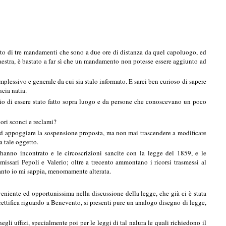
vato di tre mandamenti che sono a due ore di distanza da quel capoluogo, ed
aestra, è bastato a far sì che un mandamento non potesse essere aggiunto ad
lessivo e generale da cui sia stalo informato. E sarei ben curioso di sapere
ncia natia.
aggio di essere stato fatto sopra luogo e da persone che conoscevano un poco
iori sconci e reclami?
ad appoggiare la sospensione proposta, ma non mai trascendere a modificare
a tale oggetto.
hanno incontrato e le circoscrizioni sancite con la legge del 1859, e le
mmissari Pepoli e Valerio; oltre a trecento ammontano i ricorsi trasmessi al
quanto io mi sappia, menomamente alterata.
veniente ed opportunissima nella discussione della legge, che già ci è stata
a rettifica riguardo a Benevento, si presenti pure un analogo disegno di legge,
gli uffizi, specialmente poi per le leggi di tal nalura le quali richiedono il