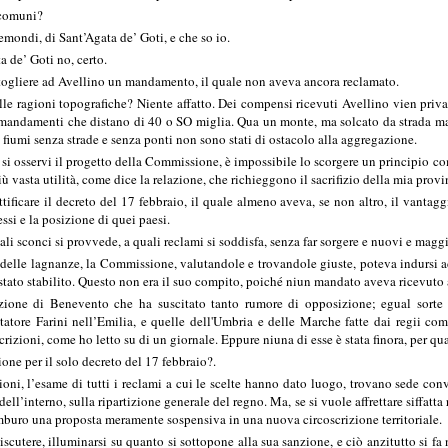
 comuni?
ondi, di Sant’Agata de’ Goti, e che so io.
 de’ Goti no, certo.
togliere ad Avellino un mandamento, il quale non aveva ancora reclamato.
elle ragioni topografiche? Niente affatto. Dei compensi ricevuti Avellino vien pri
ri mandamenti che distano di 40 o SO miglia. Qua un monte, ma solcato da strada m
e fiumi senza strade e senza ponti non sono stati di ostacolo alla aggregazione.
i osservi il progetto della Commissione, è impossibile lo scorgere un principio comp
iù vasta utilità, come dice la relazione, che richieggono il sacrifizio della mia provi
ettificare il decreto del 17 febbraio, il quale almeno aveva, se non altro, il vant
essi e la posizione di quei paesi.
i sconci si provvede, a quali reclami si soddisfa, senza far sorgere e nuovi e magg
 delle lagnanze, la Commissione, valutandole e trovandole giuste, poteva indursi 
 stato stabilito. Questo non era il suo compito, poiché niun mandato aveva ricevuto 
izione di Benevento che ha suscitato tanto rumore di opposizione; egual sorte 
ttatore Farini nell’Emilia, e quelle dell'Umbria e delle Marche fatte dai regii co
crizioni, come ho letto su di un giornale. Eppure niuna di esse è stata finora, per 
one per il solo decreto del 17 febbraio?.
zioni, l’esame di tutti i reclami a cui le scelte hanno dato luogo, trovano sede con
dell’interno, sulla ripartizione generale del regno. Ma, se si vuole affrettare siffatt
amburo una proposta meramente sospensiva in una nuova circoscrizione territoriale.
cutere, illuminarsi su quanto si sottopone alla sua sanzione, e ciò anzitutto si fa ne