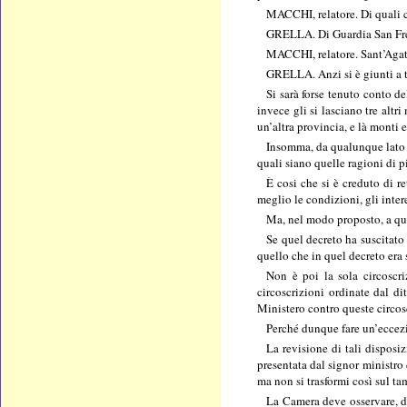
MACCHI, relatore. Di quali
GRELLA. Di Guardia San Frem
MACCHI, relatore. Sant’Agata
GRELLA. Anzi si è giunti a 
Si sarà forse tenuto conto d
invece gli si lasciano tre alt
un’altra provincia, e là monti 
Insomma, da qualunque lato s
quali siano quelle ragioni di p
È cosi che si è creduto di r
meglio le condizioni, gli inter
Ma, nel modo proposto, a qual
Se quel decreto ha suscitato
quello che in quel decreto era
Non è poi la sola circoscr
circoscrizioni ordinate dal di
Ministero contro queste circos
Perché dunque fare un’eccezi
La revisione di tali disposi
presentata dal signor ministro 
ma non si trasformi così sul t
La Camera deve osservare, dis