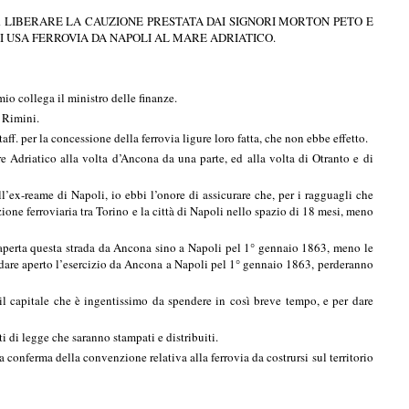
PER LIBERARE LA CAUZIONE PRESTATA DAI SIGNORI MORTON PETO E
I USA FERROVIA DA NAPOLI AL MARE ADRIATICO.
io collega il ministro delle finanze.
i Rimini.
f. per la concessione della ferrovia ligure loro fatta, che non ebbe effetto.
e Adriatico alla volta d’Ancona da una parte, ed alla volta di Otranto e di
l’ex-reame di Napoli, io ebbi l’onore di assicurare che, per i ragguagli che
one ferroviaria tra Torino e la città di Napoli nello spazio di 18 mesi, meno
 aperta questa strada da Ancona sino a Napoli pel 1° gennaio 1863, meno le
o a dare aperto l’esercizio da Ancona a Napoli pel 1° gennaio 1863, perderanno
il capitale che è ingentissimo da spendere in così breve tempo, e per dare
 di legge che saranno stampati e distribuiti.
 conferma della convenzione relativa alla ferrovia da costrursi sul territorio