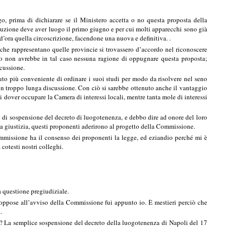
, prima di dichiarare se il Ministero accetta o no questa proposta della
ecuzione deve aver luogo il primo giugno e per cui molti apparecchi sono già
d’ora quella circoscrizione, facendone una nuova e definitiva. .
i che rappresentano quelle provincie si trovassero d’accordo nel riconoscere
ero non avrebbe in tal caso nessuna ragione di oppugnare questa proposta;
scussione.
duto più conveniente di ordinare i suoi studi per modo da risolvere nel seno
 in troppo lunga discussione. Con ciò si sarebbe ottenuto anche il vantaggio
di dover occupare la Camera di interessi locali, mentre tanta mole di interessi
e di sospensione del decreto di luogotenenza, e debbo dire ad onore del loro
ta giustizia, questi proponenti aderirono al progetto della Commissione.
mmissione ha il consenso dei proponenti la legge, ed eziandio perché mi è
cotesti nostri colleghi.
a questione pregiudiziale.
 oppose all’avviso della Commissione fui appunto io. È mestieri perciò che
.
no? La semplice sospensione del decreto della luogotenenza di Napoli del 17