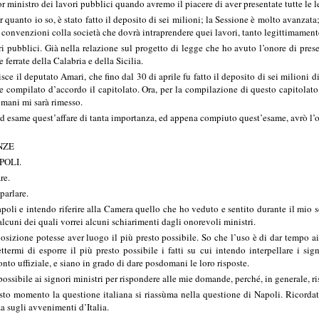
nistro dei lavori pubblici quando avremo il piacere di aver presentate tutte le legg
 quanto io so, è stato fatto il deposito di sei milioni; la Sessione è molto avanzata; 
convenzioni colla società che dovrà intraprendere quei lavori, tanto legittimamente 
 pubblici. Già nella relazione sul progetto di legge che ho avuto l’onore di prese
 ferrate della Calabria e della Sicilia.
sce il deputato Amari, che fino dal 30 di aprile fu fatto il deposito di sei milioni
re compilato d’accordo il capitolato. Ora, per la compilazione di questo capitolato
omani mi sarà rimesso.
ad esame quest’affare di tanta importanza, ed appena compiuto quest’esame, avrò l’on
NZE
POLI.
re.
parlare.
i e intendo riferire alla Camera quello che ho veduto e sentito durante il mio so
 alcuni dei quali vorrei alcuni schiarimenti dagli onorevoli ministri.
osizione potesse aver luogo il più presto possibile. So che l’uso è di dar tempo ai s
termi di esporre il più presto possibile i fatti su cui intendo interpellare i si
to uffiziale, e siano in grado di dare posdomani le loro risposte.
o possibile ai signori ministri per rispondere alle mie domande, perché, in generale
sto momento la questione italiana si riassùma nella questione di Napoli. Ricordat
za sugli avvenimenti d’Italia.