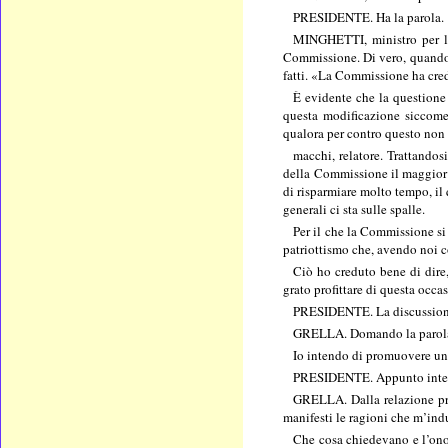
PRESIDENTE. Ha la parola.
MINGHETTI, ministro per l’i
Commissione. Di vero, quando l
fatti. «La Commissione ha credu
È evidente che la questione 
questa modificazione siccome 
qualora per contro questo non a
macchi, relatore. Trattandos
della Commissione il maggior n
di risparmiare molto tempo, il 
generali ci sta sulle spalle.
Per il che la Commissione si
patriottismo che, avendo noi c
Ciò ho creduto bene di dire
grato profittare di questa occa
PRESIDENTE. La discussione
GRELLA. Domando la parol
Io intendo di promuovere una
PRESIDENTE. Appunto intendeva
GRELLA. Dalla relazione pre
manifesti le ragioni che m’ind
Che cosa chiedevano e l’onor