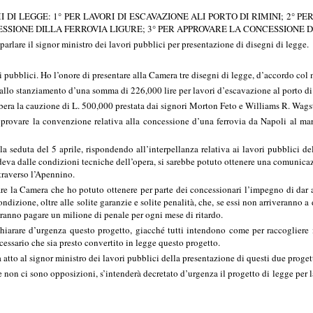
 DI LEGGE: 1° PER LAVORI DI ESCAVAZIONE ALI PORTO DI RIMINI; 2° 
SIONE DILLA FERROVIA LIGURE; 3° PER APPROVARE LA CONCESSIONE D
rlare il signor ministro dei lavori pubblici per presentazione di disegni di legge.
pubblici. Ho l’onore di presentare alla Camera tre disegni di legge, d’accordo col m
ce allo stanziamento d’una somma di 226,000 lire per lavori d’escavazione al porto d
ibera la cauzione di L. 500,000 prestata dai signori Morton Feto e Williams R. Wagstaf
pprovare la convenzione relativa alla concessione d’una ferrovia da Napoli al mar
a seduta del 5 aprile, rispondendo all’interpellanza relativa ai lavori pubblici del
eva dalle condizioni tecniche dell’opera, si sarebbe potuto ottenere una comunicazi
traverso l’Apennino.
are la Camera che ho potuto ottenere per parte dei concessionari l’impegno di dar
ondizione, oltre alle solite garanzie e solite penalità, che, se essi non arriverann
vranno pagare un milione di penale per ogni mese di ritardo.
hiarare d’urgenza questo progetto, giacché tutti intendono come per raccogliere 
ecessario che sia presto convertito in legge questo progetto.
o al signor ministro dei lavori pubblici della presentazione di questi due progetti
non ci sono opposizioni, s’intenderà decretato d’urgenza il progetto di legge per la