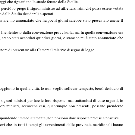
i che riguardano le strade ferrate della Sicilia.
perciò io prego il signor ministro ad affrettarsi, affinché possa essere votata
dalla Sicilia desiderali e sperati.
ntare, ho annunziato che fra pochi giorni sarebbe stato presentato anche il
 di lire richiesto dalla convenzione provvisoria; ma in quella convenzione era
, erano stati accordati quindici giorni, e stamane mi è stato annunciato che
ore di presentare alla Camera il relativo disegno di legge.
ggiorno in quella città. Io non voglio sollevar tempeste, bensì desidero di
ignori ministri per fare le loro risposte; ma, trattandosi di cose urgenti, io
gnori ministri, acciocché essi, quantunque non presenti, possano prenderne
, rispondendo immediatamente, non possono dare risposte precise e positive.
evi che in tutti i tempi gli avvenimenti delle provincie meridionali hanno