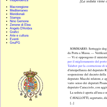
Indipendenza
[La seduta viene o
Macroregione
Mediterraneo
Meridionali
Stampa
Nino Gernone
Zenone di Elea
Angelo D'Ambra
Grafici
Arte e cultura
Eventi
GnuPG
SOMMARIO. Sorteggio degli u
da Porta a Massa. — Verificaz
— Vi si oppongono il ministro 
per il miglioramento del porto 
Talabot per la costruzione di 
d'interpellanza del deputato Ri
sospensione del decreto della
deputato Macchi relatore, e a
vario senso dei deputati Pisan
deputato Caracciolo, con aggi
La seduta è aperta all'una e
CAVALLOTTI, segretario, dà l
[...]