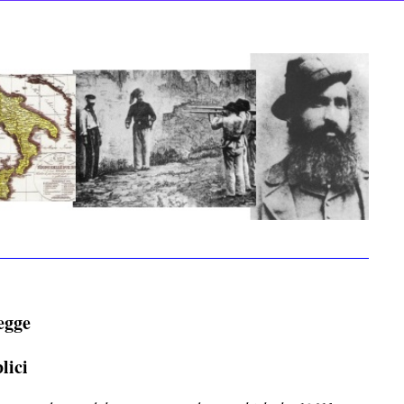
legge
lici