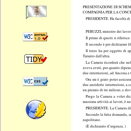
PRESENTAZIONE DI SCHEMI
COMPAGNIA PER LA CONCES
PRESIDENTE. Ha facoltà di pa
PERUZZI, ministro dei lavori 
Il primo di questi si riferis
Il secondo è per dichiarare l
Il terzo ha per oggetto di a
Taranto dall'altra.
La Camera ricorderà che nell
aveva avuti, per quanto dipend
due interruzioni, ad Ancona e 
Ora mi è grato poter assicur
due anzidette interruzioni, a c
un premio di tre milioni, e do
Prego la Camera a voler dic
massima attività ai lavori, è n
PRESIDENTE. La Camera dà att
Secondo la fatta domanda, se 
napolitano.
(È dichiarato d’urgenza. )