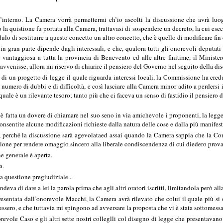
nterno. La Camera vorrà permettermi ch’io ascolti la discussione che avrà luogo
a quistione fu portata alla Camera, trattavasi di sospendere un decreto, la cui es
lo di sostituire a questo concetto un altro concetto, che è quello di modificare fin 
in gran parte dipende dagli interessali, e che, qualora tutti gli onorevoli deputat
vantaggiosa a tutta la provincia di Benevento ed alle altre finitime, il Minist
vvenisse, allora mi riservo di chiarire il pensiero del Governo nel seguito della di
i di un progetto di legge il quale riguarda interessi locali, la Commissione ha cre
umero di dubbi e di difficoltà, e così lasciare alla Camera minor adito a perdersi
quale è un rilevante tesoro; tanto più che ci faceva un senso di fastidio il pensiero 
 è fatta un dovere di chiamare nel suo seno in via amichevole i proponenti, la legg
onsentite alcune modificazioni richieste dalla natura delle cose e dalla più manifes
, perché la discussione sarà agevolataed assai quando la Camera sappia che la Co
sione per rendere omaggio sincero alla liberale condiscendenza di cui diedero prova 
 generale è aperta.
a.
 questione pregiudiziale...
 di dare a lei la parola prima che agli altri oratori iscritti, limitandola però all
sentata dall’onorevole Macchi, la Camera avrà rilevato che colui il quale più si
ussero, e che tuttavia mi spingono ad avversare la proposta che vi è stata sottomessa
evole Caso e gli altri sette nostri colleglli col disegno di legge che presentava