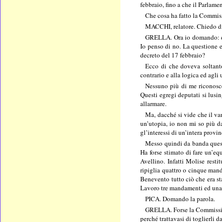
febbraio, fino a che il Parlame
Che cosa ha fatto la Commiss
MACCHI, relatore. Chiedo di
GRELLA. Ora io domando: dove
Io penso di no. La questione e
decreto del 17 febbraio?
Ecco di che doveva soltanto
contrario e alla logica ed agli 
Nessuno più di me riconosce
Questi egregi deputati si lusin
allarmare.
Ma, dacché si vide che il va
un’utopia, io non mi so più d
gl’interessi di un’intera provin
Messo quindi da banda questo
Ha forse stimato di fare un’equ
Avellino. Infatti Molise res
ripiglia quattro o cinque man
Benevento tutto ciò che era st
Lavoro tre mandamenti ed una p
PICA. Domando la parola.
GRELLA. Forse la Commissione
perché trattavasi di toglierli 