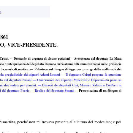
)
861
, VICE-PRESIDENTE.
 Crispi. ~ Domande di urgenza di alcune petizioni— Avvertenza del deputato La Masa
zio d'interpellanza del deputato Romano circa alcuni falli amministrativi nelle provincie
la scuola di nautica. — Relazione sul disegno di legge per proroga della malleveria dei
nda pregiudiziale dei signori Adami Lemmi — Il deputato Crispi propone la questione
giata dal deputato Susani — Osservazioni dei deputati Minervini e Depretis—Si passa su
cono due sedute per domani. — Discorsi dei deputati Cini, Massari, Valerio e Conforti in
li del deputato Poerio — Replica del deputato Susani —
Presentazione di un disegno di
i mattina, perché non mi trovava presente alla lettura del medesimo; e poi