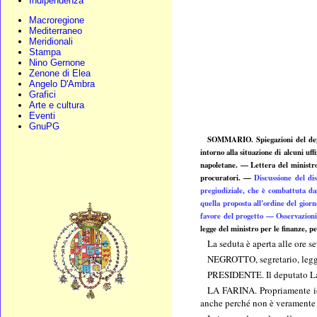
Indipendenza
Macroregione
Mediterraneo
Meridionali
Stampa
Nino Gernone
Zenone di Elea
Angelo D'Ambra
Grafici
Arte e cultura
Eventi
GnuPG
SOMMARIO. Spiegazioni del depu
intorno alla situazione di alcuni u
napoletane. — Lettera del ministro 
procuratori. —
Discussione del di
pregiudiziale, che è combattuta da
quella proposta all'ordine del gior
favore del progetto — Osservazion
legge del ministro per le finanze, p
La seduta è aperta alle ore s
NEGROTTO, segretario, legge 
PRESIDENTE. Il deputato La 
LA FARINA. Propriamente io 
anche perché non è veramente i