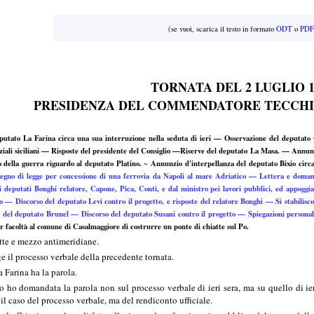
(se vuoi, scarica il testo in formato
ODT
o
PDF
TORNATA DEL 2 LUGLIO 1
PRESIDENZA DEL COMMENDATORE TECCHIO
tato La Farina circa una sua interruzione nella seduta di ieri — Osservazione del deputato
ffiziali siciliani — Risposte del presidente del Consiglio —Riserve del deputato La Masa. — Annun
della guerra riguardo al deputato Platino. ~ Annunzio d'interpellanza del deputato Bixio circa 
segno di legge per concessione di una ferrovia da Napoli al mare Adriatico — Lettera e doma
i deputati Bonghi relatore, Capone, Pica, Conti, e dal ministro pei lavori pubblici, ed appog
no — Discorso del deputato Levi contro il progetto, e risposte del relatore Bonghi — Si stabilis
i del deputato Brunel — Discorso del deputato Susani contro il progetto — Spiegazioni persona
er facoltà al comune di Casalmaggiore di costrurre un ponte di chiatte sul Po.
ette e mezzo antimeridiane.
il processo verbale della precedente tornata.
Farina ha la parola.
ho domandata la parola non sul processo verbale di ieri sera, ma su quello di ier
l caso del processo verbale, ma del rendiconto ufficiale.