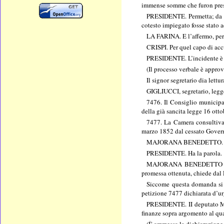
immense somme che furon pres
PRESIDENTE. Permetta; da que
cotesto impiegato fosse stato 
LA FARINA. E l’affermo, perc
CRISPI. Per quel capo di acc
PRESIDENTE. L’incidente è t
(Il processo verbale è approv
Il signor segretario dia lettu
GIGLIUCCI, segretario, legge
7476. Il Consiglio municipal
della già sancita legge 16 ott
7477. La Camera consultiva d
marzo 1852 dal cessato Govern
MAJORANA BENEDETTO. Do
PRESIDENTE. Ha la parola.
MAJORANA BENEDETTO La Came
promessa ottenuta, chiede dal P
Siccome questa domanda si r
petizione 7477 dichiarata d’ur
PRESIDENTE. II deputato Maj
finanze sopra argomento al qual