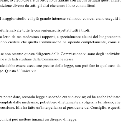
le, io credo che c’è di bisogno di trattare con alcuni dettagli quest’affare,
izione diversa da tutti gli altri che erano i loro commilitoni.
maggior studio e il più grande interesse sul modo con cui erano eseguiti i
le, salvate tutte le convenienze, rispettati tutti i titoli.
ho letto da me medesimo i rapporti, e specialmente alcuni del luogotenente
hé debbo credere che quella Commissione ha operato completamente, come il
ra, se non ostante questa diligenza della Commissione vi sono degli individui
 me e di farli studiare dalla Commissione stessa.
ale debbe essere esecutore preciso della legge, non può fare in quel caso da
e. Questa è l’unica via.
a poter. dare, secondo legge e secondo era suo avviso; ed ha anche indicato
templati dalle medesime, potrebbero direttamente rivolgersi a lui stesso, che
cussione. Ella ha fatto un’interpellanza al presidente del Consiglio, e questi
cuni, si può mettere innanzi un disegno di legge.