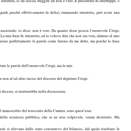
ittatura, io mi lasciai sfuggire un non è vero. Il presidente m’interruppe, e
grafi, perché effettivamente fu delta), rimanendo interrotta, può avere una
azionale: io dissi: non è vero. Da quanto disse poscia l’onorevole Crispi,
La mia frase fu interrotta, ed io voleva dire che non era vera, almeno al mio
rtarono perfettamente le parole come furono da me dette, ma perché la frase
ate le parole dell’onorevole Crispi, ma le mie.
 non al tal altro inciso del discorso del deputato Crispi.
icesse, si rientrerebbe nella discussione.
nel manoscritto del resoconto della Camera, sono quest’esse:
ella sicurezza pubblica, che se ne rese colpevole, venne destituito. Ma
uesti si rilevano dallo stato consuntivo del bilancio, dal quale risultano le