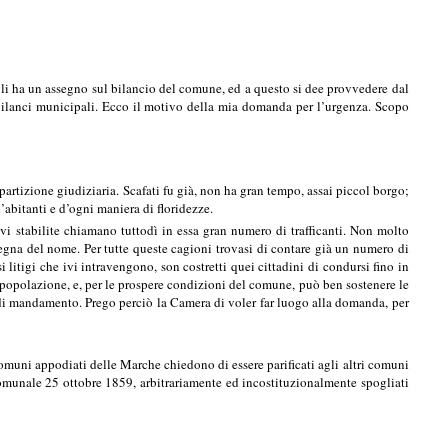
li ha un assegno sul bilancio del comune, ed a questo si dee provvedere dal
bilanci municipali. Ecco il motivo della mia domanda per l’urgenza. Scopo
rtizione giudiziaria. Scafati fu già, non ha gran tempo, assai piccol borgo;
’abitanti e d’ogni maniera di floridezze.
ivi stabilite chiamano tuttodì in essa gran numero di trafficanti. Non molto
 degna del nome. Per tutte queste cagioni trovasi di contare già un numero di
i litigi che ivi intravengono, son costretti quei cittadini di condursi fino in
i popolazione, e, per le prospere condizioni del comune, può ben sostenere le
 di mandamento. Prego perciò la Camera di voler far luogo alla domanda, per
omuni appodiati delle Marche chiedono di essere parificati agli altri comuni
 comunale 25 ottobre 1859, arbitrariamente ed incostituzionalmente spogliati