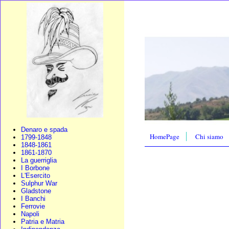
Denaro e spada
HomePage
Chi siamo
1799-1848
1848-1861
1861-1870
La guerriglia
I Borbone
L'Esercito
Sulphur War
Gladstone
I Banchi
Ferrovie
Napoli
Patria e Matria