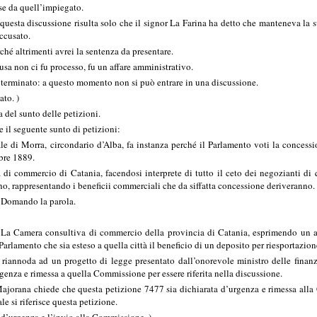
e da quell’impiegato.
sta discussione risulta solo che il signor La Farina ha detto che manteneva la su
accusato.
hé altrimenti avrei la sentenza da presentare.
usa non ci fu processo, fu un affare amministrativo.
erminato: a questo momento non si può entrare in una discussione.
ato. )
ra del sunto delle petizioni.
 il seguente sunto di petizioni:
e di Morra, circondario d’Alba, fa instanza perché il Parlamento voti la concessi
obre 1889.
i commercio di Catania, facendosi interprete di tutto il ceto dei negozianti di q
o, rappresentando i beneficii commerciali che da siffatta concessione deriveranno.
mando la parola.
ra consultiva di commercio della provincia di Catania, esprimendo un antico
arlamento che sia esteso a quella città il beneficio di un deposito per riesportazione
iannoda ad un progetto di legge presentato dall’onorevole ministro delle finanze
genza e rimessa a quella Commissione per essere riferita nella discussione.
orana chiede che questa petizione 7477 sia dichiarata d’urgenza e rimessa alla C
e si riferisce questa petizione.