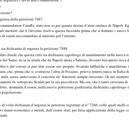
d’urgenza e l’invio alla Commissione. )
e.
izione?
genza della petizione 7467.
 commendatore Caraffa, stato non so per quante decine d’anni sindaco di Napoli. Eg
di mestieri che il Governo risolva questa faccenda prima che si formino i nuovi 
o di essere raccomandata al ministro per l’interno.
a dichiarata di urgenza la petizione 7488.
fati chiede che questa città sia dichiarata capoluogo di mandamento nella nuova ripa
ma del Sarno, in su la strada che da Napoli mena a Salerno, diventò ben presto ricca d
bia e del cotone si può dire essere suo proprio. Svariate fabbriche e manifatture 
iera, che, prima che si costruisse l’altra di Fossano, poteva tenersi unica in Italia
i mila, senza annoverare il concorso de’ forestieri sempre crescente. Or, nei numeros
amente fu sottoposto Scafati per la sua piccolezza. Ma ora, che è tanto cresciuta d
ffetto, domanda d’essere, nella nuova partizione giudiziaria, dichiarata capoluogo
la popolazione.
 voler dichiarare d’urgenza le petizioni registrate al n° 7266, colle quali molli c
vi danni economici e morali, dall’essere stati, per falsa applicazione della legge
unale.