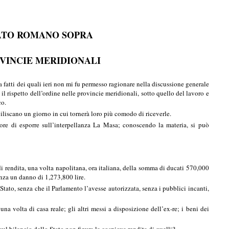
TATO ROMANO SOPRA
OVINCIE MERIDIONALI
 fatti dei quali ieri non mi fu permesso ragionare nella discussione generale
il rispetto dell’ordine nelle provincie meridionali, sotto quello del lavoro e
co.
abiliscano un giorno in cui tornerà loro più comodo di riceverle.
e di esporre sull’interpellanza La Masa; conoscendo la materia, si può
di rendita, una volta napolitana, ora italiana, della somma di ducati 570,000
nanza un danno di 1,273,800 lire.
Stato, senza che il Parlamento l’avesse autorizzata, senza i pubblici incanti,
na volta di casa reale; gli altri messi a disposizione dell’ex-re; i beni dei
 sul bilancio dello Stato non figura la cospicua rendita di quelli?