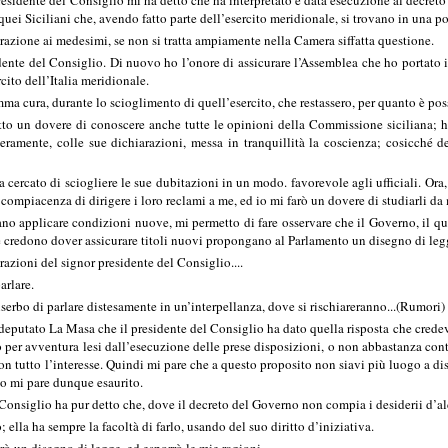
dente del Consiglio mi ha detto che ha interpretato e data esecuzione al decreto rea
uei Siciliani che, avendo fatto parte dell’esercito meridionale, si trovano in una pos
razione ai medesimi, se non si tratta ampiamente nella Camera siffatta questione.
e del Consiglio. Di nuovo ho l’onore di assicurare l’Assemblea che ho portato il 
rcito dell’Italia meridionale.
a cura, durante lo scioglimento di quell’esercito, che restassero, per quanto è possibi
atto un dovere di conoscere anche tutte le opinioni della Commissione siciliana; 
 veramente, colle sue dichiarazioni, messa in tranquillità la coscienza; cosicc
ha cercato di sciogliere le sue dubitazioni in un modo. favorevole agli ufficiali. O
 compiacenza di dirigere i loro reclami a me, ed io mi farò un dovere di studiarli da
bano applicare condizioni nuove, mi permetto di fare osservare che il Governo, il qu
 credono dover assicurare titoli nuovi propongano al Parlamento un disegno di legg
zioni del signor presidente del Consiglio....
rlare.
erbo di parlare distesamente in un’interpellanza, dove si rischiareranno...(Rumori)
putato La Masa che il presidente del Consiglio ha dato quella risposta che credev
ro per avventura lesi dall’esecuzione delle prese disposizioni, o non abbastanza con
n tutto l’interesse. Quindi mi pare che a questo proposito non siavi più luogo a dis
to mi pare dunque esaurito.
onsiglio ha pur detto che, dove il decreto del Governo non compia i desiderii d’al
la ha sempre la facoltà di farlo, usando del suo diritto d’iniziativa.