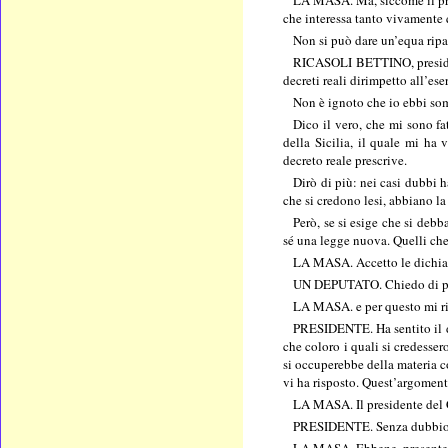
LA MASA. Ma, siccome il presi
che interessa tanto vivamente q
Non si può dare un’equa ripa
RICASOLI BETTINO, president
decreti reali dirimpetto all’ese
Non è ignoto che io ebbi somm
Dico il vero, che mi sono f
della Sicilia, il quale mi ha
decreto reale prescrive.
Dirò di più: nei casi dubbi 
che si credono lesi, abbiano la
Però, se si esige che si deb
sé una legge nuova. Quelli che
LA MASA. Accetto le dichiara
UN DEPUTATO. Chiedo di pa
LA MASA. e per questo mi ris
PRESIDENTE. Ha sentito il de
che coloro i quali si credesse
si occuperebbe della materia co
vi ha risposto. Quest’argomen
LA MASA. Il presidente del C
PRESIDENTE. Senza dubbio; el