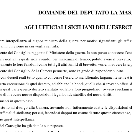
DOMANDE DEI, DEPUTATO LA MA
AGLI UFFICIALI SICILIANI DELL’ESER
terpellanza al signor ministro della guerra per motivi riguardanti gli uffizial
sarmi un giorno in cui voglia sentirla.
 del Consiglio, reggente il Ministero della guerra. Io non posso conoscere l’entità
ali siciliani i quali, non avendo, per mancanza di tempo, potuto avere il brevett
eramente le loro funzioni come tutti gli altri forniti di brevetto, vorrei muovere inte
e del Consiglio. Se la Camera permette, sono in grado di rispondere subito.
con decreti reali tutto quanto concerne l’esercito meridionale; largamente se ne è t
tta esecuzione di quel decreto, ed abbiano la bontà, quelli che si trovano offesi, d
 in qual parte questo decreto sia stato violato a loro pregiudizio; ovvero i reclami 
 di invocare nuove disposizioni legali, onde stabilire dei nuovi diritti.
imenti in questo caso.
 io mi rivolgo alla Camera, trovando non intieramente adatte le disposizioni ch
’ufficialità siciliana; per cui, facendosi dappoi un esame di tutte queste circostanze
re quest’interpellanza.
l Consiglio ha già data la sua risposta.