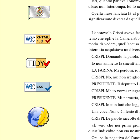
Ieri, quando parlava l’onorev
disse: non interrompa. Ed io n
Quella frase lanciata là al 
significazione diversa da quella
L’onorevole Crispi aveva fat
temo che egli e la Camera abbi
modo di vedere, quell’accusa.
interrotta acquistava un divers
CRISPI. Domando la parola.
Io non ammetto la smentita, n
LA FARINA. Mi perdoni, io no
CRISPI. No, no; non ripiglio 
PRESIDENTE. Il deputato La Fa
CRISPI. Ma io vorrei spiegar
PRESIDENTE. Mi permetta, ma 
CRISPI. Io non farò che legge
Una voce, Non c’è niente di
CRISPI. Le parole raccolte da
«È vero che nei primi gior
quest’individuo non era nostr
Ora, se la negativa dell’ono