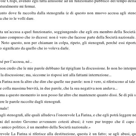
ole Crispi, avendo egli fatta allusione ad un funzionario pubblico del tempo della d
aturalmente mi fermai.
punto dove fu raccolta dalla stenografia (e di questo non muovo accusa agli steno
 che io le volli dare.
ta un’accusa a quel funzionario, soggiungendo che egli era membro della Società n
ano compreso che io dicessi: non è vero che facesse parte della Società nazionale. 
 Noto questo, non per chiamare in colpa, ripeto, gli stenografi, perché essi ripo
o significato da quello che io voleva darle.
é per l’accusa, né...
n credo che le mie parole debbano far ripigliare la discussione. Io non ho interpret
la discussione; ma, siccome io risposi ieri alla fattami interruzione...
rina non fa altro che dire che quelle sue parole: non è vero, si riferiscono al tale e
e colla massima brevità, in due parole, che la sua negativa non andava...
a questo momento io non posso far altro che mantenere quanto dissi. Se di più si d
re le parole raccolte dagli stenografi.
 male!
gli stenografi, alle quali alludeva l’onorevole La Farina, e che egli potrà leggere 
ni del nostro Governo avvennero cotesti abusi; è vero pur troppo che il capo d
o amico politico, è un membro della Società nazionale.»
revole La Farina si riferisce alla destituzione, questa è un fatto; se agli abusi, q