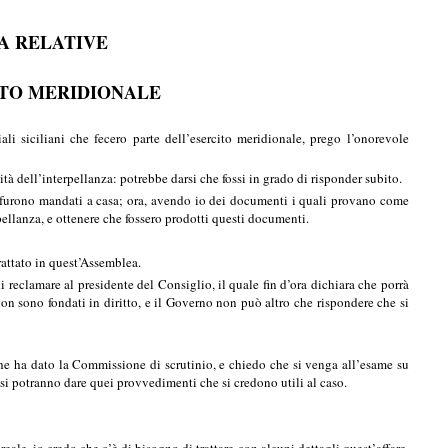
SA RELATIVE
CITO MERIDIONALE
i siciliani che fecero parte dell’esercito meridionale, prego l’onorevole
 dell’interpellanza: potrebbe darsi che fossi in grado di risponder subito.
o, furono mandati a casa; ora, avendo io dei documenti i quali provano come
rpellanza, e ottenere che fossero prodotti questi documenti.
rattato in quest’Assemblea.
i reclamare al presidente del Consiglio, il quale fin d’ora dichiara che porrà
non sono fondati in diritto, e il Governo non può altro che rispondere che si
e ha dato la Commissione di scrutinio, e chiedo che si venga all’esame su
, si potranno dare quei provvedimenti che si credono utili al caso.