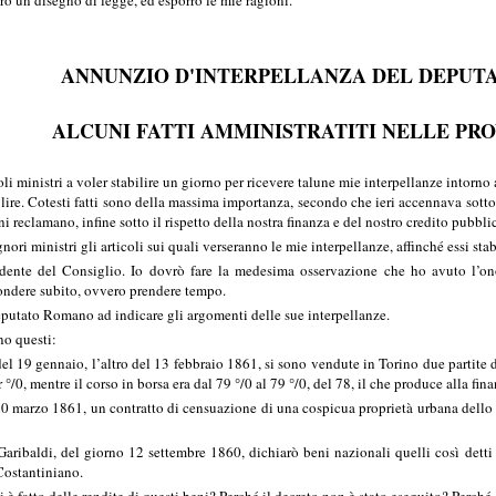
 un disegno di legge, ed esporrò le mie ragioni.
ANNUNZIO D'INTERPELLANZA DEL DEPU
ALCUNI FATTI AMMINISTRATITI NELLE PR
ministri a voler stabilire un giorno per ricevere talune mie interpellanze intorno a
 lire. Cotesti fatti sono della massima importanza, secondo che ieri accennava sotto 
 reclamano, infine sotto il rispetto della nostra finanza e del nostro credito pubbli
gnori ministri gli articoli sui quali verseranno le mie interpellanze, affinché essi st
te del Consiglio. Io dovrò fare la medesima osservazione che ho avuto l’onor
spondere subito, ovvero prendere tempo.
putato Romano ad indicare gli argomenti delle sue interpellanze.
o questi:
del 19 gennaio, l’altro del 13 febbraio 1861, si sono vendute in Torino due partite 
 °/0, mentre il corso in borsa era dal 79 °/0 al 79 °/0, del 78, il che produce alla fi
ì 20 marzo 1861, un contratto di censuazione di una cospicua proprietà urbana dello 
Garibaldi, del giorno 12 settembre 1860, dichiarò beni nazionali quelli così detti u
 Costantiniano.
i è fatto delle rendite di questi beni? Perché il decreto non è stato eseguito? Perché