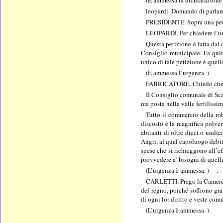
(È ammessa la dichiarazione 
leopardi. Domando di parlar
PRESIDENTE. Sopra una pet
LEOPARDI. Per chiedere l’ur
Questa petizione è fatta dal
Consiglio municipale. Fa quin
unico di tale petizione è quell
(È ammessa l’urgenza. )
FABRICATORE. Chiedo che si
II Consiglio comunale di Sca
ma posta nella valle fertilissi
Tutto il commercio della rob
discosto è la magnifica polver
abitanti di oltre dieci o undic
Angri, al qual capoluogo debit
spese che si richieggono all’e
provvedere a’ bisogni di quel
(L’urgenza è ammessa. ) .
CARLETTI. Prego la Camera di
del regno, poiché soffrono gra
di ogni lor diritto e veste com
(L’urgenza è ammessa. )