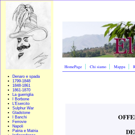
HomePage
Chi siamo
Mappa
R
Denaro e spada
1799-1848
1848-1861
1861-1870
La guerriglia
I Borbone
L'Esercito
Sulphur War
Gladstone
OFFE
I Banchi
Ferrovie
Napoli
DE
Patria e Matria