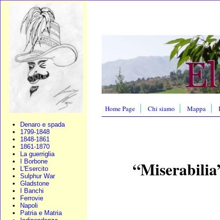
Home Page
Chi siamo
Mappa
Denaro e spada
1799-1848
1848-1861
1861-1870
La guerriglia
I Borbone
“Miserabilia
L'Esercito
Sulphur War
Gladstone
I Banchi
Ferrovie
Napoli
Patria e Matria