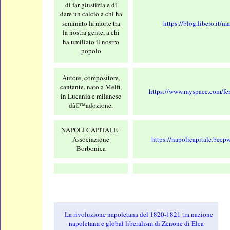
di far giustizia e di
dare un calcio a chi ha
seminato la morte tra
https://blog.libero.it/m
la nostra gente, a chi
ha umiliato il nostro
popolo
Autore, compositore,
cantante, nato a Melfi,
https://www.myspace.com/fe
in Lucania e milanese
dâ€™adozione.
NAPOLI CAPITALE -
Associazione
https://napolicapitale.beepw
Borbonica
La rivoluzione napoletana del 1820-1821 tra nazione
napoletana e global liberalism di Zenone di Elea