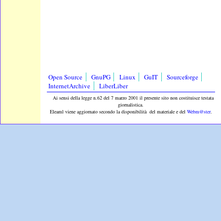
Open Source
GnuPG
Linux
GuIT
Sourceforge
InternetArchive
LiberLiber
Ai sensi della legge n.62 del 7 marzo 2001 il presente sito non costituisce testata
giornalistica.
Eleaml viene aggiornato secondo la disponibilità del materiale e del
Webm@ster
.