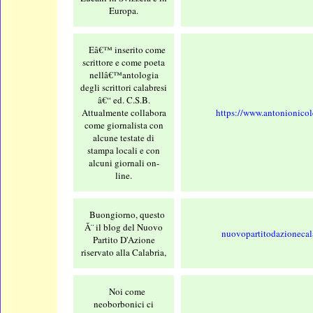
Europa.
Eâ€™ inserito come
scrittore e come poeta
nellâ€™antologia
degli scrittori calabresi
â€“ ed. C.S.B.
Attualmente collabora
https://www.antonionicole
come giornalista con
alcune testate di
stampa locali e con
alcuni giornali on-
line.
Buongiorno, questo
Ã¨ il blog del Nuovo
nuovopartitodazionecal
Partito D'Azione
riservato alla Calabria,
Noi come
neoborbonici ci