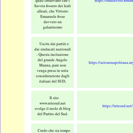
quali credevano che i
https://fradiavolo.forume
Savoia fossero dei leali
alleati, che Vittorio
Emanuele fosse
davvero un
galantuomo
Uscite dai partiti e
dai sindacati nazionali
- Questa incitazione
del grande Angelo
https://azionenapolitana.my
Manna, pare non
venga presa in seria
considerazione dagli
italiani del SUD,
Il sito
www.retesud.net
https://retesud.net/
svolge il ruolo di blog
del Partito del Sud.
Credo che sia tempo