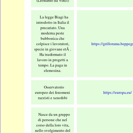
(Leonardo da Vinci)
La legge Biagi ha
introdotto in Italia il
precariato. Una
moderna peste
bubbonica che
colpisce i lavoratori,
https://grillorama.beppegri
specie in giovane etÃ .
Ha trasformato il
lavoro in progetti a
tempo. La paga in
elemosina.
Osservatorio
europeo dei fenomeni
https://europa.eu/
razzisti e xenofobi
Nasce da un gruppo
di persone che nel
corso della loro vita,
nello svolgimento del