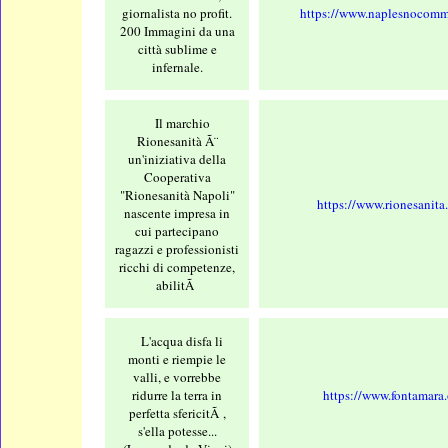
giornalista no profit.
https://www.naplesnocomm
200 Immagini da una
città sublime e
infernale.
Il marchio
Rionesanità Ã¨
un'iniziativa della
Cooperativa
"Rionesanità Napoli"
https://www.rionesanita
nascente impresa in
cui partecipano
ragazzi e professionisti
ricchi di competenze,
abilitÃ
L'acqua disfa li
monti e riempie le
valli, e vorrebbe
ridurre la terra in
https://www.fontamara.
perfetta sfericitÃ ,
s'ella potesse...