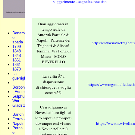
suggerimento - segnalazione sito
__________________________________________________
Orari aggiornati in
tempo reale da
Denaro
Autorità Portuale di
e
Napoli - Partenze dei
spada
https://www.navietraghett
Traghetti & Aliscafi
1799-
Terminal Via Porta di
1848
1848-
Massa - MOLO
1861
BEVERELLO
1861-
1870
La
La verità Ã¨ a
guerriglia
disposizione
I
https://www.regnodelleduesic
di chiunque la voglia
Borbone
LEsercito
cercareâ€¦
Sulphur
War
Gladstone
Ci rivolgiamo ai
I
Novesi, ai loro figli, ai
Banchi
loro nipoti e pronipoti
Ferrovie
dovunque essi vivano
https://www.novivelia.n
Napoli
Patria
a Novi e nelle più
e
lontane e diverse