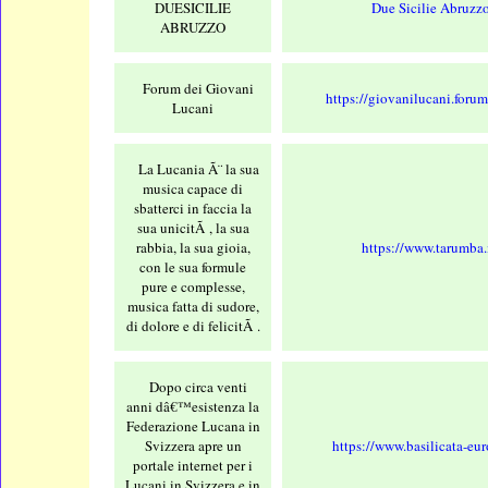
DUESICILIE
Due Sicilie Abruzz
ABRUZZO
Forum dei Giovani
https://giovanilucani.forum
Lucani
La Lucania Ã¨ la sua
musica capace di
sbatterci in faccia la
sua unicitÃ , la sua
rabbia, la sua gioia,
https://www.tarumba.
con le sua formule
pure e complesse,
musica fatta di sudore,
di dolore e di felicitÃ .
Dopo circa venti
anni dâ€™esistenza la
Federazione Lucana in
Svizzera apre un
https://www.basilicata-eur
portale internet per i
Lucani in Svizzera e in