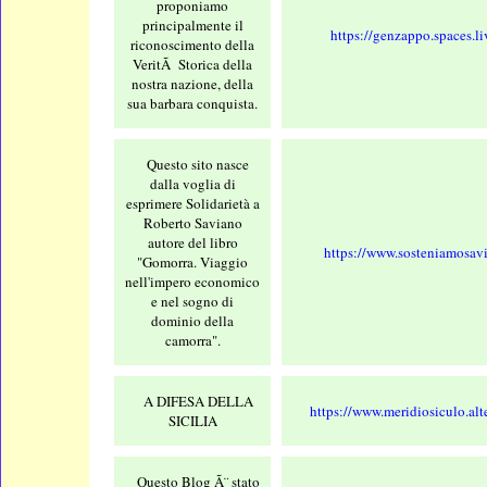
proponiamo
principalmente il
https://genzappo.spaces.l
riconoscimento della
VeritÃ Storica della
nostra nazione, della
sua barbara conquista.
Questo sito nasce
dalla voglia di
esprimere Solidarietà a
Roberto Saviano
autore del libro
https://www.sosteniamosavi
"Gomorra. Viaggio
nell'impero economico
e nel sogno di
dominio della
camorra".
A DIFESA DELLA
https://www.meridiosiculo.alte
SICILIA
Questo Blog Ã¨ stato