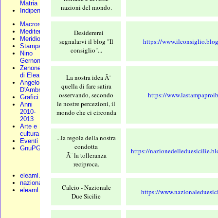
Matria
nazioni del mondo.
Indipendenza
Macroregione
Mediterraneo
Desidererei
Meridionali
segnalarvi il blog "Il
https://www.ilconsiglio.blo
Stampa
consiglio"...
Nino
Gernone
Zenone
di Elea
La nostra idea Ã¨
Angelo
quella di fare satira
D'Ambra
osservando, secondo
https://www.lastampaproib
Grafici
le nostre percezioni, il
Anni
mondo che ci circonda
2010-
2013
Arte e
cultura
...la regola della nostra
Eventi
condotta
GnuPG
https://nazionedelleduesicilie.b
Ã¨ la tolleranza
reciproca.
eleaml.org
nazionali.org
Calcio - Nazionale
eleaml.altervista
https://www.nazionaleduesicil
Due Sicilie