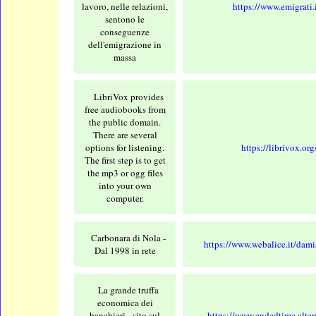
lavoro, nelle relazioni,
https://www.emigrati.i
sentono le
conseguenze
dell'emigrazione in
massa
LibriVox provides
free audiobooks from
the public domain.
There are several
options for listening.
https://librivox.org
The first step is to get
the mp3 or ogg files
into your own
computer.
Carbonara di Nola -
https://www.webalice.it/dami
Dal 1998 in rete
La grande truffa
economica dei
banchieri - sito sul
https://www.endedtime.alterv